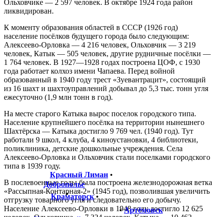
Ольховчике — 2 597 человек. В октябре 1924 года район
ликвидирован.
К моменту образования областей в СССР (1926 год)
население посёлков будущего города было следующим:
Алексеево-Орловка — 4 216 человек, Ольховчик — 3 219
человек, Катык — 505 человек, другие рудничные посёлки —
1 764 человек. В 1927—1928 годах построена ЦОФ, с 1930
года работает колхоз имени Чапаева. Перед войной
образованный в 1940 году трест «Зуевантрацит», состоящий
из 16 шахт и шахтоуправлений добывал до 5,3 тыс. тонн угля
ежесуточно (1,9 млн тонн в год).
На месте старого Катыка вырос поселок городского типа.
Население крупнейшего посёлка на территории нынешнего
Шахтёрска — Катыка достигло 9 769 чел. (1940 год). Тут
работали 9 школ, 4 клуба, 4 киноустановки, 4 библиотеки,
поликлиника, детские дошкольные учреждения. Села
Алексеево-Орловка и Ольховчик стали поселками городского
типа в 1939 году.
Красный Лиман
•
В послевоенные годы была построена железнодорожная ветка
Доброполье
«Рассыпная-Контарная-2» (1945 год), позволившая увеличить
•
Краматорск
•
отгрузку товарного угля и следовательно его добычу.
Население Алексеево-Орловки в 1948 году достигло 12 625
•
Артёмовск