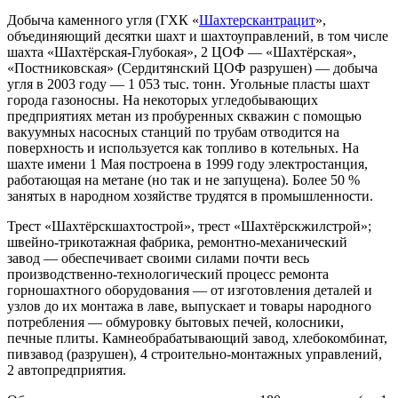
Добыча каменного угля (ГХК «
Шахтерскантрацит
»,
объединяющий десятки шахт и шахтоуправлений, в том числе
шахта «Шахтёрская-Глубокая», 2 ЦОФ — «Шахтёрская»,
«Постниковская» (Сердитянский ЦОФ разрушен) — добыча
угля в 2003 году — 1 053 тыс. тонн. Угольные пласты шахт
города газоносны. На некоторых угледобывающих
предприятиях метан из пробуренных скважин с помощью
вакуумных насосных станций по трубам отводится на
поверхность и используется как топливо в котельных. На
шахте имени 1 Мая построена в 1999 году электростанция,
работающая на метане (но так и не запущена). Более 50 %
занятых в народном хозяйстве трудятся в промышленности.
Трест «Шахтёрскшахтострой», трест «Шахтёрскжилстрой»;
швейно-трикотажная фабрика, ремонтно-механический
завод — обеспечивает своими силами почти весь
производственно-технологический процесс ремонта
горношахтного оборудования — от изготовления деталей и
узлов до их монтажа в лаве, выпускает и товары народного
потребления — обмуровку бытовых печей, колосники,
печные плиты. Камнеобрабатывающий завод, хлебокомбинат,
пивзавод (разрушен), 4 строительно-монтажных управлений,
2 автопредприятия.