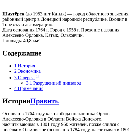
Шахтёрск
(до 1953 пгт Катык) — город областного значения,
районный центр в Донецкой народной республике. Входит в
Торезскую агломерацию.
Дата основания 1764 г. Город с 1958 г. Прежние названия:
Алексеево-Орловка, Катык, Ольховчик.
Площадь: 40,8 км²
Содержание
1
История
2
Экономика
[1]
3
Галерея
3.1
Разрушенный пивзавод
4
Примечания
История
Править
Основан в 1764 году как слобода полковника Орлова
Алексеево-Орловка в Области Войска Донского,
насчитывающая в 1801 году 950 жителей, позже слился с
посёлком Ольховское (основан в 1784 году, насчитывал в 1801