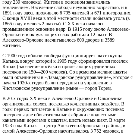
году 239 человека). Жители в основном занимались
земледелием. Население слободы неуклонно возрастало, и к
1891 году здесь проживало 6 795 жителей и 671 иногородних.
С конца XVIII века в этой местности стали добывать уголь (в
1865 году имелось 2 шахты). С XX века началось
промышленное освоение недр. В 1915 году около Алексеево-
Орловки и в окружающих селах работали 12 шахт. В
Алексеево-Орловке насчитывалось 600 дворов и 3589
жителей.
С 1900 года вблизи слободы функционирует шахта купца
Катыка, вокруг которой к 1905 году сформировался посёлок
Катык (население посёлка и прилегающих рудничных
поселков по 150—200 человек). Со временем мелкие шахты
были объединены в «Давыдовское рудоуправление», которое с
начала 1920-х годов были переданы на управление в
Чистяковское рудоуправление (ныне — город Торез).
В 20-х годах XX века в Алексеево-Орловке и Ольховчике
организованы совхоз, несколько коллективных хозяйств. В
годы первых пятилеток в Катыке и окружающих поселках
построены две обогатительные фабрики с подвесными
канатными дорогами к шахтам, шесть новых шахт. В марте
1923 года Катык — центр Алексеево-Орловского района, в
самой Алексеево-Орловке насчитывалось 3 752 человек, в