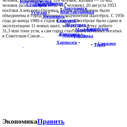
человек, Ольховчика — 7 324 человек, Катыка — 10 462
Красноармейск
•
Донецк
•
•
Димитров
Селидово
•
человек (всего по трём — 30 411 человек). 20 августа 1953
•
Докучаевск
посёлки Алексеево-Орловка, Катык и Ольховчик были
•
Константиновка
Угледар
•
объединены в город районного подчинения Шахтёрск. С 1956
Дзержинск
•
года до конца 1980-х годов в городе Шахтёрске было сдано в
Енакиево
•
Шахтерск
•
эксплуатацию 11 новых шахт, за 9-ую пятилетку добыто
•
Кировское
•
Макеевка
31,3 млн тонн угля, а сам город стал одним из самых богатых
Ждановка
•
•
Мариуполь
в Советском Союзе…
•
Горловка
Харцызск
•
•
Снежное
•
Торез
Экономика
Править