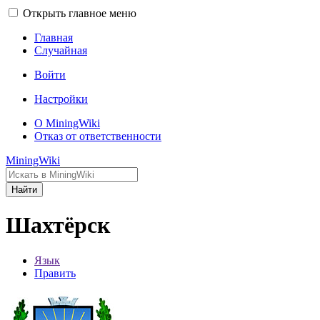
Открыть главное меню
Главная
Случайная
Войти
Настройки
О MiningWiki
Отказ от ответственности
MiningWiki
Найти
Шахтёрск
Язык
Править