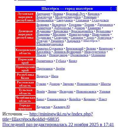
Шахтёрск — город шахтёров
[
+
]
Луганская
Антрацит
•
Брянка
•
Красный Луч
•
Кировск
•
народная
Краснодон
•
Молодогвардейск
•
Ровеньки
•
республика
Первомайск
•
Свердловск
•
Стаханов
•
Суходольск
Белицкое
•
Белозерск
•
Горловка
•
Горняк
•
Дзержинск
•
Димитров
•
Доброполье
•
Донецк
•
Енакиево
•
Донецкая
Ждановка
•
Кировское
•
Красноармейск
•
Кураховка
•
народная
Макеевка
•
Моспино
•
Новогродовка
•
Новодонецк
•
республика
Родинское
•
Селидово
•
Снежное
•
Торез
•
Углегорск
•
Угледар
•
Украинск
•
Харцызск
•
Шахтёрск
•
Юнокоммунаровск
Анжеро-Судженск
•
Березовский
•
Белово
•
Кемерово
•
Кемеровская
Киселёвск
•
Ленинск-Кузнецкий
•
Междуреченск
•
область
Мыски
•
Новокузнецк
•
Прокопьевск
•
Осинники
Пермский
Гремячинск
•
Губаха
•
Кизел
край
Приморский
Партизанск
•
Артём
край
Республика
Воркута
•
Инта
Коми
Ростовская
Гуково
•
Донецк
•
Зверево
•
Новошахтинск
•
Шахты
область
Тульская
Венёв
•
Липки
•
Нелидово
•
Новомосковск
•
Узловая
область
Челябинская
Бакал
•
Еманжелинск
•
Копейск
•
Коркино
•
Пласт
область
Города-
Кадыкчан
•
Хальмер-Ю
призраки
Источник —
http://miningwiki.ru/w/index.php?
title=Шахтёрск&oldid=68835
Последний раз редактировалась 22 ноября 2025 в 17:41