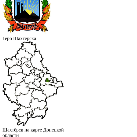
Герб Шахтёрска
Шахтёрск на карте Донецкой
области