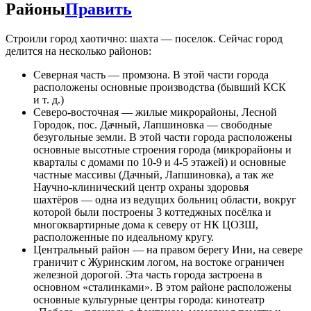
Районы
Править
Строили город хаотично: шахта — поселок. Сейчас город
делится на несколько районов:
Северная часть — промзона. В этой части города
расположены основные производства (бывший КСК
и т. д.)
Северо-восточная — жилые микрорайоны, Лесной
Городок, пос. Дачный, Лапшиновка — свободные
безугольные земли. В этой части города расположены
основные высотные строения города (микрорайоны и
кварталы с домами по 10-9 и 4-5 этажей) и основные
частные массивы (Дачный, Лапшиновка), а так же
Научно-клинический центр охраны здоровья
шахтёров — одна из ведущих больниц области, вокруг
которой были построены 3 коттеджных посёлка и
многоквартирные дома к северу от НК ЦОЗШ,
расположенные по идеальному кругу.
Центральный район — на правом берегу Ини, на севере
граничит с Журинским логом, на востоке ограничен
железной дорогой. Эта часть города застроена в
основном «сталинками». В этом районе расположены
основные культурные центры города: кинотеатр