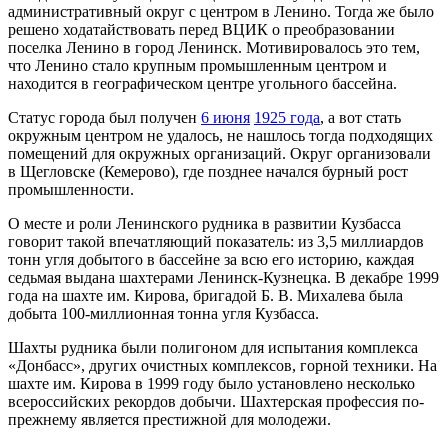
административный округ с центром в Ленино. Тогда же было
решено ходатайствовать перед ВЦИК о преобразовании
поселка Ленино в город Ленинск. Мотивировалось это тем,
что Ленино стало крупным промышленным центром и
находится в географическом центре угольного бассейна.
Статус города был получен
6 июня
1925 года
, а вот стать
окружным центром не удалось, не нашлось тогда подходящих
помещений для окружных организаций. Округ организовали
в Щегловске (Кемерово), где позднее начался бурный рост
промышленности.
О месте и роли Ленинского рудника в развитии Кузбасса
говорит такой впечатляющий показатель: из 3,5 миллиардов
тонн угля добытого в бассейне за всю его историю, каждая
седьмая выдана шахтерами Ленинск-Кузнецка. В декабре 1999
года на шахте им. Кирова, бригадой Б. В. Михалева была
добыта 100-миллионная тонна угля Кузбасса.
Шахты рудника были полигоном для испытания комплекса
«Донбасс», других очистных комплексов, горной техники. На
шахте им. Кирова в 1999 году было установлено несколько
всероссийских рекордов добычи. Шахтерская профессия по-
прежнему является престижной для молодежи.