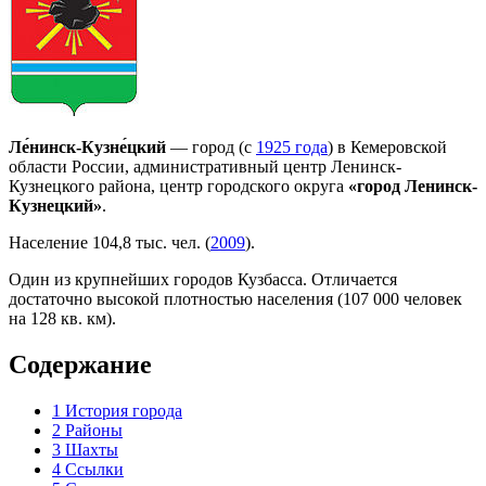
Ле́нинск-Кузне́цкий
— город (с
1925 года
) в Кемеровской
области России, административный центр Ленинск-
Кузнецкого района, центр городского округа
«город Ленинск-
Кузнецкий»
.
Население 104,8 тыс. чел. (
2009
).
Один из крупнейших городов Кузбасса. Отличается
достаточно высокой плотностью населения (107 000 человек
на 128 кв. км).
Содержание
1
История города
2
Районы
3
Шахты
4
Ссылки