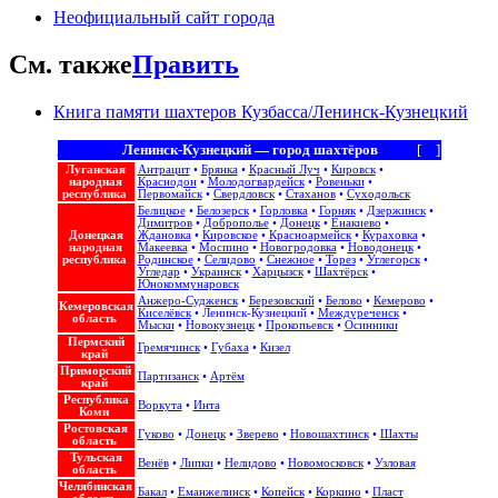
Неофициальный сайт города
См. также
Править
Книга памяти шахтеров Кузбасса/Ленинск-Кузнецкий
Ленинск-Кузнецкий — город шахтёров
[
+
]
Луганская
Антрацит
•
Брянка
•
Красный Луч
•
Кировск
•
народная
Краснодон
•
Молодогвардейск
•
Ровеньки
•
республика
Первомайск
•
Свердловск
•
Стаханов
•
Суходольск
Белицкое
•
Белозерск
•
Горловка
•
Горняк
•
Дзержинск
•
Димитров
•
Доброполье
•
Донецк
•
Енакиево
•
Донецкая
Ждановка
•
Кировское
•
Красноармейск
•
Кураховка
•
народная
Макеевка
•
Моспино
•
Новогродовка
•
Новодонецк
•
республика
Родинское
•
Селидово
•
Снежное
•
Торез
•
Углегорск
•
Угледар
•
Украинск
•
Харцызск
•
Шахтёрск
•
Юнокоммунаровск
Анжеро-Судженск
•
Березовский
•
Белово
•
Кемерово
•
Кемеровская
Киселёвск
•
Ленинск-Кузнецкий
•
Междуреченск
•
область
Мыски
•
Новокузнецк
•
Прокопьевск
•
Осинники
Пермский
Гремячинск
•
Губаха
•
Кизел
край
Приморский
Партизанск
•
Артём
край
Республика
Воркута
•
Инта
Коми
Ростовская
Гуково
•
Донецк
•
Зверево
•
Новошахтинск
•
Шахты
область
Тульская
Венёв
•
Липки
•
Нелидово
•
Новомосковск
•
Узловая
область
Челябинская
Бакал
•
Еманжелинск
•
Копейск
•
Коркино
•
Пласт