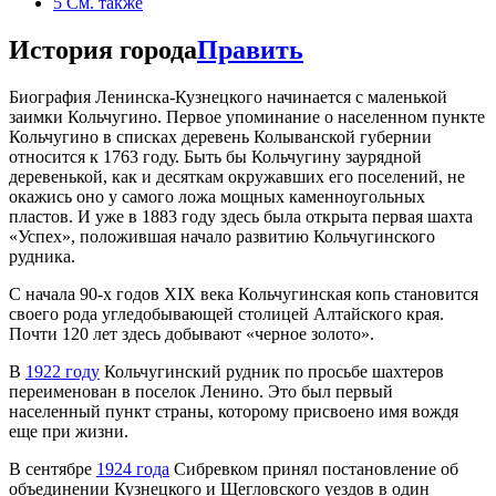
5
См. также
История города
Править
Биография Ленинска-Кузнецкого начинается с маленькой
заимки Кольчугино. Первое упоминание о населенном пункте
Кольчугино в списках деревень Колыванской губернии
относится к 1763 году. Быть бы Кольчугину заурядной
деревенькой, как и десяткам окружавших его поселений, не
окажись оно у самого ложа мощных каменноугольных
пластов. И уже в 1883 году здесь была открыта первая шахта
«Успех», положившая начало развитию Кольчугинского
рудника.
С начала 90-х годов XIX века Кольчугинская копь становится
своего рода угледобывающей столицей Алтайского края.
Почти 120 лет здесь добывают «черное золото».
В
1922 году
Кольчугинский рудник по просьбе шахтеров
переименован в поселок Ленино. Это был первый
населенный пункт страны, которому присвоено имя вождя
еще при жизни.
В сентябре
1924 года
Сибревком принял постановление об
объединении Кузнецкого и Щегловского уездов в один