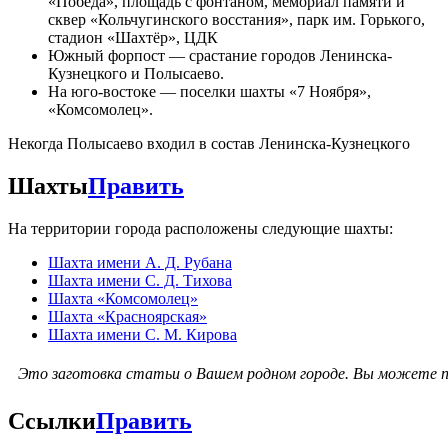
«Победа», площадь с фонтаном, мемориал памяти и
сквер «Кольчугинского восстания», парк им. Горького,
стадион «Шахтёр», ЦДК
Южный форпост — срастание городов Ленинска-
Кузнецкого и Полысаево.
На юго-востоке — поселки шахты «7 Ноября»,
«Комсомолец».
Некогда Полысаево входил в состав Ленинска-Кузнецкого
Шахты
Править
На территории города расположены следующие шахты:
Шахта имени А. Д. Рубана
Шахта имени С. Д. Тихова
Шахта «Комсомолец»
Шахта «Красноярская»
Шахта имени С. М. Кирова
Это заготовка статьи о Вашем родном городе.
Вы можете п
Ссылки
Править