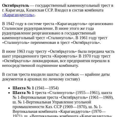
Октябрьуголь
— государственный каменноугольный трест в
г. Караганда, Казахская ССР. Входил в состав комбината
«Карагандауголь»
.
В 1942 году в системе треста «Карагандауголь» организовано
Сталинское рудоуправление. В июне этого же года
рудоуправление реорганизовано в государственный
каменноугольный трест «Сталинуголь». В 1961 году трест
«Сталинуголь» переименован в трест «Октябрьуголь».
В июне 1963 году тресту «Октябрьуголь» была передана часть
шахт упраздненного треста «Кировуголь» В 1970 году трест
«Октябрьуголь» ликвидирован, все предприятия перешли в
непосредственной подчинение комбинату.
В состав треста входили шахты: (в скобках — крайние даты
документов в архивах по личному составу)
Шахта № 1
(1941—1954)
Шахта № 1
треста «Сталинуголь» (1955—1961), шахта
№ 1-Вертикальная треста «Октябрьуголь» (1961—1969),
ш. № 1-Вертикальная Управление угольной
промышленности Каз. ССР (1969—1970), ш. № 1-
Вертикальная комбината «Карагандауголь» (1970—
1971), ш. «Вертикальная» комбината «Карагандауголь»