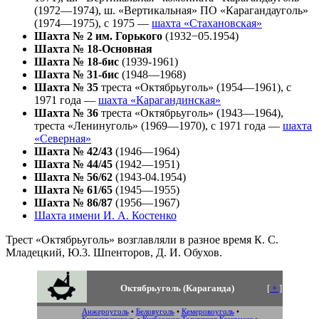
(1972—1974), ш. «Вертикальная» ПО «Карагандауголь»
(1974—1975), с 1975 —
шахта «Стахановская»
Шахта № 2 им. Горького
(1932−05.1954)
Шахта № 18-Основная
Шахта № 18-бис
(1939-1961)
Шахта № 31-бис
(1948—1968)
Шахта № 35
треста «Октябрьуголь» (1954—1961), с
1971 года —
шахта «Карагандинская»
Шахта № 36
треста «Октябрьуголь» (1943—1964),
треста «Ленинуголь» (1969—1970), с 1971 года —
шахта
«Северная»
Шахта № 42/43
(1946—1964)
Шахта № 44/45
(1942—1951)
Шахта № 56/62
(1943-04.1954)
Шахта № 61/65
(1945—1955)
Шахта № 86/87
(1956—1967)
Шахта имени И. А. Костенко
Трест «Октябрьуголь» возглавляли в разное время К. С.
Младецкий, Ю.3. Шпенторов, Д. И. Обухов.
Октябрьуголь (Караганда)
[
+
]
Анжероуголь
•
Беловуголь
•
Кемеровоуголь
•