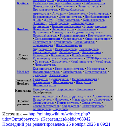
Киселевскуголь
•
Кузбасская Топливная Компания
•
Кузбасс
Кузбассразрезуголь
•
Кузбассуголь
•
Куйбышевуголь
(Новокузнецк)
•
Ленинскуголь
•
Осинникиуголь
•
Прокопьевскуголь
•
Южкузбассуголь
Артёмуголь
•
Антрацит
•
Брянскуголь
•
Будённовуголь
•
Ворошиловуголь
•
Дзержинскуголь
•
Донбассантрацит
•
ДТЭК
•
ДУЭК
•
Добропольеуголь
•
Куйбышевуголь
(Сталино)
•
Октябрьуголь
•
Павлоградуголь
•
Кировуголь
•
Красноармейскуголь
•
Краснодонуголь
•
Донбасс
Ленинуголь
•
Лисичанскуголь
•
Луганскуголь
•
Лугануголь
•
Макеевуголь
•
Орджоникидзеуголь
•
Первомайскуголь
•
Ровенькиантрацит
•
Пролетарскуголь
•
Свердловантрацит
•
Селидовуголь
•
Снежноеантрацит
•
Советскуголь
•
Сталинуголь
•
Стахановуголь
•
Торезантрацит
•
Шахтерскантрацит
Андреевуголь
•
Вахрушевуголь
•
Востсибуголь
•
Гремячинскуголь
•
Забайкалуголь
•
Калачевуголь
•
Урал и
Кизелуголь
•
Коспашуголь
•
Копейскуголь
•
Сибирь
Красноярскуголь
•
Свердловскуголь
•
СУЭК-Красноярск
•
Уралуголь
•
Хакасуголь
•
Челябинскуголь
•
Челябуголь
•
Черемховуголь
Калининуголь
•
Красноармейскуголь
•
Москвоуголь
•
Мосбасс
Новомосковскуголь
•
Октябрьуголь
•
Скуратовоуголь
•
Тулауголь
•
Узловскуголь
Гуковуголь
•
Донецкуголь
•
Несветайантрацит
•
Восточный
Ростовуголь
•
Шахтантрацит
•
Шахтуголь
•
Донбасс
Шолоховскуголь
Карагандауголь
•
Кировуголь
•
Ленинуголь
•
Караганда
Октябрьуголь
Александрияуголь
•
Александровскуголь
•
Арктикуголь
•
Воркутауголь
•
Интауголь
•
Макаровуголь
•
Львовуголь
•
Прочие
Оренбургуголь
•
Приморскуголь
•
Сахалинуголь
•
регионы
Северовостокуголь
•
Средазуголь
•
Углегорскуголь
•
Холмскуголь
•
Якутуголь
Источник —
http://miningwiki.ru/w/index.php?
title=Октябрьуголь_(Караганда)&oldid=68942
Последний раз редактировалась 25 ноября 2025 в 09:21