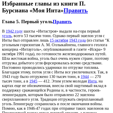
Избранные главы из книги П.
Бурсиана «Моя Инта»
Править
Глава 5. Первый уголь
Править
В
1942 году
шахты «Интастроя» выдали на-гора первый
уголь
, всего 53 тысячи тонн. Однако первый эшелон угля с
Инты был отправлен лишь
15 октября
1943 года
(из статьи "К
угольным горизонтам А. М. Оллыкайнена, главного геолога
концерна «Интауголь», опубликованной в газете «Искра» 9
октября 1991 года), по готовности железнодорожных путей.
Шла жестокая война, уголь был очень нужен стране, поэтому
отгрузка добытого угля форсировалась всеми средствами.
Постоянно проводились ударники по отгрузке топлива.
Благодаря этому, поток угля с Инты все увеличивался. Так, в
1943 году было отгружено 130 тысяч тонн, в
1944
— 270
тысяч тонн, а в
1945
— 412. Этим углем молодая
Инта
, на
картах еще не обозначенная, внесла свой ощутимый вклад в
поддержку сражающейся Родины и, в частности, героев-
ленинградцев, которым было отправлено 22 эшелона
сверхпланового угля. Традиция отгружать сверхплановый
уголь Ленинграду сохранилась и после окончания войны.
Помню, как в 1946-47 годах при отправке таких эшелонов на
Предшахтной всегда играл духовой оркестр, а паровоз