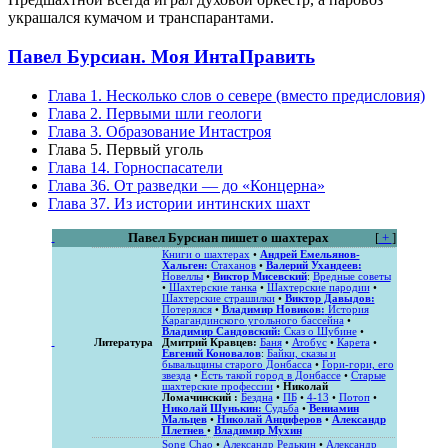
украшался кумачом и транспарантами.
Павел Бурсиан. Моя Инта
Править
Глава 1. Несколько слов о севере (вместо предисловия)
Глава 2. Первыми шли геологи
Глава 3. Образование Интастроя
Глава 5. Первый уголь
Глава 14. Горноспасатели
Глава 36. От разведки — до «Концерна»
Глава 37. Из истории интинских шахт
Павел Бурсиан пишет о шахтерах
[
+
]
Книги о шахтерах
•
Андрей Емельянов-
Хальген:
Стаханов
•
Валерий Ухандеев:
Новеллы
•
Виктор Мисевский
:
Вредные советы
•
Шахтерские танка
•
Шахтерские пародии
•
Шахтерские страшилки
•
Виктор Давыдов:
Потерялся
•
Владимир Новиков:
История
Карагандинского угольного бассейна
•
Владимир Сандовский:
Сказ о Шубине
•
Литература
Дмитрий Кравцев:
Баня
•
Атобус
•
Карета
•
Евгений Коновалов
:
Байки, сказы и
бывальщины старого Донбасса
•
Гори-гори, его
звезда
•
Есть такой город в Донбассе
•
Старые
шахтерские профессии
•
Николай
Ломачинский :
Бездна
•
ПБ
•
4-13
•
Потоп
•
Николай Шунькин:
Судьба
•
Вениамин
Мальцев
•
Николай Анциферов
•
Александр
Плетнев
•
Владимир Мухин
Song Chao
•
Александр Редькин
•
Александр