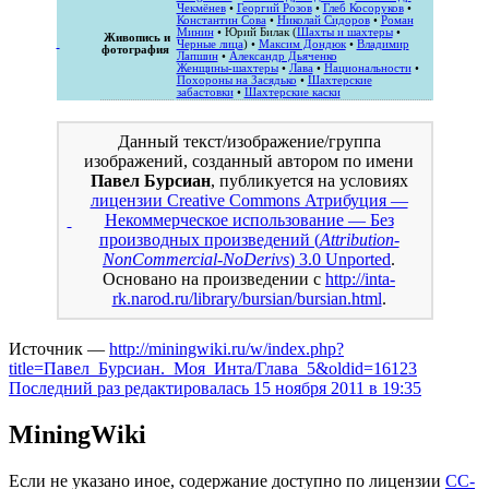
Чекмёнев
•
Георгий Розов
•
Глеб Косоруков
•
Константин Сова
•
Николай Сидоров
•
Роман
Минин
• Юрий Билак (
Шахты и шахтеры
•
Живопись и
Черные лица
) •
Максим Дондюк
•
Владимир
фотография
Лапшин
•
Александр Дьяченко
Женщины-шахтеры
•
Лава
•
Национальности
•
Похороны на Засядько
•
Шахтерские
забастовки
•
Шахтерские каски
Данный текст/изображение/группа
изображений, созданный автором по имени
Павел Бурсиан
, публикуется на условиях
лицензии Creative Commons Атрибуция —
Некоммерческое использование — Без
производных произведений (
Attribution-
NonCommercial-NoDerivs
) 3.0 Unported
.
Основано на произведении с
http://inta-
rk.narod.ru/library/bursian/bursian.html
.
Источник —
http://miningwiki.ru/w/index.php?
title=Павел_Бурсиан._Моя_Инта/Глава_5&oldid=16123
Последний раз редактировалась 15 ноября 2011 в 19:35
MiningWiki
Если не указано иное, содержание доступно по лицензии
CC-