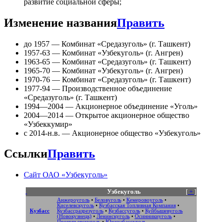
развитие социальной сферы;
Изменение названия
Править
до 1957 — Комбинат «Средазуголь» (г. Ташкент)
1957-63 — Комбинат «Узбекуголь» (г. Ангрен)
1963-65 — Комбинат «Средазуголь» (г. Ташкент)
1965-70 — Комбинат «Узбекуголь» (г. Ангрен)
1970-76 — Комбинат «Средазуголь» (г. Ташкент)
1977-94 — Производственное объединение
«Средазуголь» (г. Ташкент)
1994—2004 — Акционерное объединение «Уголь»
2004—2014 — Открытое акционерное общество
«Узбеккумир»
с 2014-н.в. — Акционерное общество «Узбекуголь»
Ссылки
Править
Сайт ОАО «Узбекуголь»
Узбекуголь
[
+
]
Анжероуголь
•
Беловуголь
•
Кемеровоуголь
•
Киселевскуголь
•
Кузбасская Топливная Компания
•
Кузбасс
Кузбассразрезуголь
•
Кузбассуголь
•
Куйбышевуголь
(Новокузнецк)
•
Ленинскуголь
•
Осинникиуголь
•
Прокопьевскуголь
•
Южкузбассуголь