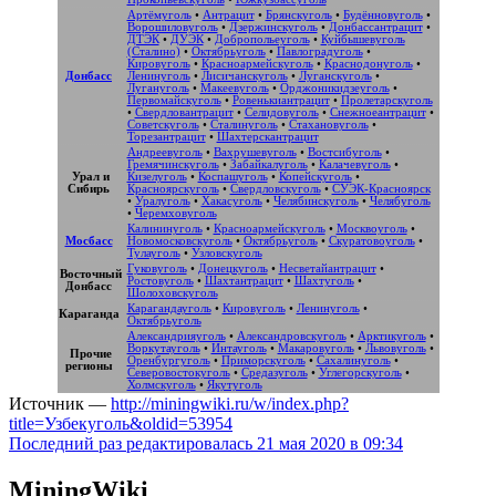
Артёмуголь
•
Антрацит
•
Брянскуголь
•
Будённовуголь
•
Ворошиловуголь
•
Дзержинскуголь
•
Донбассантрацит
•
ДТЭК
•
ДУЭК
•
Добропольеуголь
•
Куйбышевуголь
(Сталино)
•
Октябрьуголь
•
Павлоградуголь
•
Кировуголь
•
Красноармейскуголь
•
Краснодонуголь
•
Донбасс
Ленинуголь
•
Лисичанскуголь
•
Луганскуголь
•
Лугануголь
•
Макеевуголь
•
Орджоникидзеуголь
•
Первомайскуголь
•
Ровенькиантрацит
•
Пролетарскуголь
•
Свердловантрацит
•
Селидовуголь
•
Снежноеантрацит
•
Советскуголь
•
Сталинуголь
•
Стахановуголь
•
Торезантрацит
•
Шахтерскантрацит
Андреевуголь
•
Вахрушевуголь
•
Востсибуголь
•
Гремячинскуголь
•
Забайкалуголь
•
Калачевуголь
•
Урал и
Кизелуголь
•
Коспашуголь
•
Копейскуголь
•
Сибирь
Красноярскуголь
•
Свердловскуголь
•
СУЭК-Красноярск
•
Уралуголь
•
Хакасуголь
•
Челябинскуголь
•
Челябуголь
•
Черемховуголь
Калининуголь
•
Красноармейскуголь
•
Москвоуголь
•
Мосбасс
Новомосковскуголь
•
Октябрьуголь
•
Скуратовоуголь
•
Тулауголь
•
Узловскуголь
Гуковуголь
•
Донецкуголь
•
Несветайантрацит
•
Восточный
Ростовуголь
•
Шахтантрацит
•
Шахтуголь
•
Донбасс
Шолоховскуголь
Карагандауголь
•
Кировуголь
•
Ленинуголь
•
Караганда
Октябрьуголь
Александрияуголь
•
Александровскуголь
•
Арктикуголь
•
Воркутауголь
•
Интауголь
•
Макаровуголь
•
Львовуголь
•
Прочие
Оренбургуголь
•
Приморскуголь
•
Сахалинуголь
•
регионы
Северовостокуголь
•
Средазуголь
•
Углегорскуголь
•
Холмскуголь
•
Якутуголь
Источник —
http://miningwiki.ru/w/index.php?
title=Узбекуголь&oldid=53954
Последний раз редактировалась 21 мая 2020 в 09:34
MiningWiki