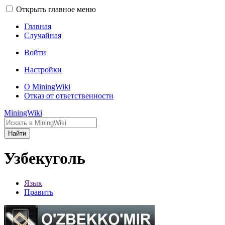
Открыть главное меню
Главная
Случайная
Войти
Настройки
О MiningWiki
Отказ от ответственности
MiningWiki
Найти
Узбекуголь
Язык
Править