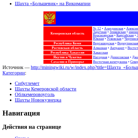
Шахта «Большевик» на Викимапии
№ 12
•
Алардинская
•
Алексие
Заречная
•
Зенковская
•
имени
Кемеровская область
Красноярская
•
Кыргайская
•
Южная
•
Усковская
•
Чертинск
Республика Коми
Воргашорская
•
Воркутинская
Ростовская область
Алмазная
•
Антрацит
•
Восточ
Республика Хакассия
Хакасская
Якутия и Чукотка
Нагорная
•
Денисовская
•
Дже
Сахалин и Приморье
Восточная жемчужина‎
•
Севе
Источник —
http://miningwiki.ru/w/index.php?title=Шахта_«Бо
Категории
:
Сибуглемет
Шахты Кемеровской области
Облкемеровоуголь
Шахты Новокузнецка
Навигация
Действия на странице