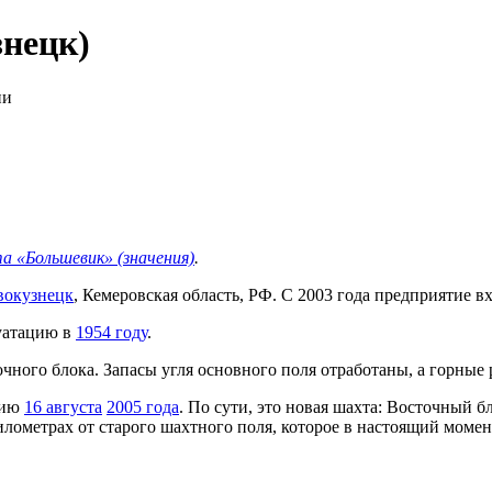
нецк)
ии
 «Большевик» (значения)
.
вокузнецк
, Кемеровская область, РФ. С 2003 года предприятие в
уатацию в
1954 году
.
очного блока. Запасы угля основного поля отработаны, а горны
цию
16 августа
2005 года
. По сути, это новая шахта: Восточный 
ометрах от старого шахтного поля, которое в настоящий момент