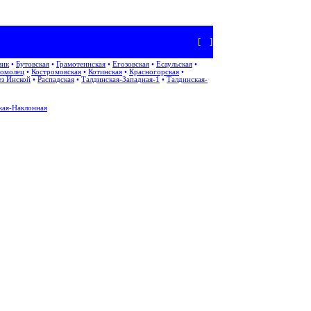
[
+
]
вик
•
Бутовская
•
Грамотеинская
•
Егозовская
•
Есаульская
•
омолец
•
Костромовская
•
Котинская
•
Красногорская
•
ез Инской
•
Распадская
•
Талдинская-Западная-1
•
Талдинская-
кая-Наклонная