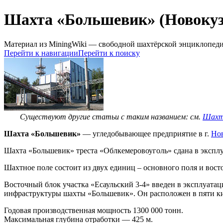
Шахта «Большевик» (Новокуз
Материал из MiningWiki — свободной шахтёрской энциклопед
Перейти к навигации
Перейти к поиску
Существуют другие статьи с таким названием: см.
Шахта
Шахта «Большевик»
— угледобывающее предприятие в г.
Но
Шахта «Большевик» треста «Облкемеровоуголь» сдана в экспл
Шахтное поле состоит из двух единиц – основного поля и вост
Восточный блок участка «Есаульский 3-4» введен в эксплуата
инфраструктуры шахты «Большевик». Он расположен в пяти кил
Годовая производственная мощность 1300 000 тонн.
Максимальная глубина отработки — 425 м.