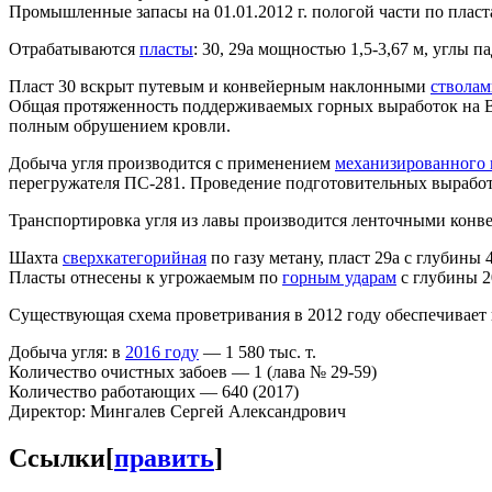
Промышленные запасы на 01.01.2012 г. пологой части по пласта
Отрабатываются
пласты
: 30, 29а мощностью 1,5-3,67 м, углы 
Пласт 30 вскрыт путевым и конвейерным наклонными
стволам
Общая протяженность поддерживаемых горных выработок на Во
полным обрушением кровли.
Добыча угля производится с применением
механизированного 
перегружателя ПС-281. Проведение подготовительных вырабо
Транспортировка угля из лавы производится ленточными конв
Шахта
сверхкатегорийная
по газу метану, пласт 29а с глубины
Пласты отнесены к угрожаемым по
горным ударам
с глубины 2
Существующая схема проветривания в 2012 году обеспечивает ш
Добыча угля: в
2016 году
— 1 580 тыс. т.
Количество очистных забоев — 1 (лава № 29-59)
Количество работающих — 640 (2017)
Директор: Мингалев Сергей Александрович
Ссылки
[
править
]