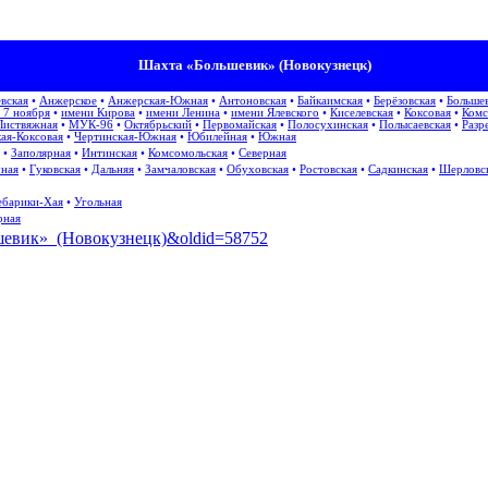
Шахта «Большевик» (Новокузнецк)
вская
•
Анжерское
•
Анжерская-Южная
•
Антоновская
•
Байкаимская
•
Берёзовская
•
Больше
 7 ноября
•
имени Кирова
•
имени Ленина
•
имени Ялевского
•
Киселевская
•
Коксовая
•
Комс
Листвяжная
•
МУК-96
•
Октябрьский
•
Первомайская
•
Полосухинская
•
Полысаевская
•
Разр
ая-Коксовая
•
Чертинская-Южная
•
Юбилейная
•
Южная
•
Заполярная
•
Интинская
•
Комсомольская
•
Северная
ная
•
Гуковская
•
Дальняя
•
Замчаловская
•
Обуховская
•
Ростовская
•
Садкинская
•
Шерловс
барики-Хая
•
Угольная
рная
льшевик»_(Новокузнецк)&oldid=58752