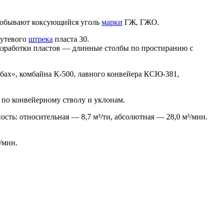
те добывают коксующийся уголь
марки
ГЖ, ГЖО.
путевого
штрека
пласта 30.
азработки пластов — длинные столбы по простиранию с
х», комбайна К-500, лавного конвейера КСЮ-381,
по конвейерному стволу и уклонам.
ость: относительная — 8,7 м³/тн, абсолютная — 28,0 м³/мин.
/мин.