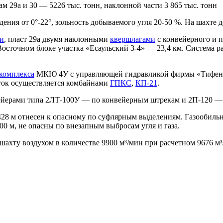
м 29а и 30 — 5226 тыс. тонн, наклонной части 3 865 тыс. тонн
падения от 0°-22°, зольность добываемого угля 20-50 %. На шах
и
, пласт 29а двумя наклонными
квершлагами
с конвейерного и 
сточном блоке участка «Есаульский 3-4» — 23,4 км. Система р
комплекса
МКЮ 4У с управляющей гидравликой фирмы «Тифенба
ток осуществляется комбайнами
ГПКС
,
КП-21
.
ейерами типа 2ЛТ-100У — по конвейерным штрекам и 2П-120 — 
 428 м отнесен к опасному по суфлярным выделениям. Газообильн
00 м, не опасны по внезапным выбросам угля и газа.
ахту воздухом в количестве 9900 м³/мин при расчетном 9676 м³