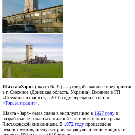
Шахта «Заря»
(шахта № 32) — угледобывающее предприятие
в г. Снежное (Донецкая область, Украина). Входила в ГП
«Снежноеантрацит», в 2016 году передана в состав
«Торезантрацит»
.
Шахта «Заря» была сдана в эксплуатацию в
1927 году
и
разрабатывает пласты в нижней части восточного крыла
Чистяковской синклинали. В
1972 году
произведена
реконструкция, предусматривающая увеличение мощности
шахты с 500 тыс. т. до 910 тыс. т.