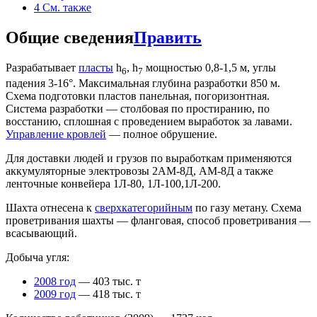
4
См. также
Общие сведения
Править
Разрабатывает
пласты
h
, h
мощностью 0,8-1,5 м, углы
6
7
падения 3-16°. Максимальная глубина разработки 850 м.
Схема подготовки пластов панельная, погоризонтная.
Система разработки — столбовая по простиранию, по
восстанию, сплошная с проведением выработок за лавами.
Управление кровлей
— полное обрушение.
Для доставки людей и грузов по выработкам применяются
аккумуляторные электровозы 2АМ-8Д, АМ-8Д а также
ленточные конвейера 1Л-80, 1Л-100,1Л-200.
Шахта отнесена к
сверхкатегорийным
по газу метану. Схема
проветривания шахты — фланговая, способ проветривания —
всасывающий.
Добыча угля:
2008 год
— 403 тыс. т
2009 год
— 418 тыс. т