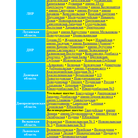
Белореченская
•
Вергелевская
•
Должанская-
Капитальная
•
Дуванная
•
имени 19-го
Партсъезда
•
имени Артема
•
имени Космонавтов
•
имени Свердлова
•
имени Фрунзе
•
имени
ЛНР
Баракова
•
Комсомольская
•
Красный партизан
•
Миусинская
•
Молодогвардейская
•
Никанор-
Новая
•
Новопавловская
•
Партизанская
•
Самсоновская-Западная
•
Суходольская-
Восточная
•
Харьковская
•
Центросоюз
Луганская
Горская
•
имени Капустина
•
имени Мельникова
•
область
Новодружеская
•
Привольнянская
Горняк-95
•
Ждановская
•
Заря
•
Иловайская
•
имени Засядько
•
имени Калинина (Донецк)
•
имени Кирова (Макеевка)
•
имени Лутугина
•
ДНР
имени Скочинского
•
имени Челюскинцев
•
Калиновская-Восточная
•
Комсомолец Донбасса
•
Прогресс
•
Холодная балка
•
Щегловская-
Глубокая
•
Яблоневская
•
Ясиновская-Глубокая
«Алмазная»
•
Белицкая
•
Белозерская
•
Димитрова
•
Добропольская
•
имени Дзержинского
• •
Красноармейская-Западная № 1
•
Донецкая
Краснолиманская
•
Кураховская
•
1/3
область
Новогродовская
•
Новодзержинская
•
Новодонецкая
•
Пионер
•
Родинская
•
Россия
•
Стаханова
•
Торецкая
•
Украина
•
Южнодонбасская №1
•
Южнодонбасская №3
Угольные шахты:
Благодатная
•
Днепровская
•
Западно-Донбасская
•
имени Героев космоса
•
имени Сташкова
•
Павлоградская
•
Днепропетровская
Першотравнева
•
Самарская
•
Степная
•
область
Терновская
•
Юбилейная
Железнорудные шахты:
Гвардейская
•
имени
Ленина
•
имени Орджоникидзе
•
имени Фрунзе
•
Октябрьская
•
Родина
•
Юбилейная
Волынская
Бужанская
•
Нововолынская № 1
•
Нововолынская
область
№ 5
•
Нововолынская № 9
Великомостовская
•
Визейская
•
Возрождение
•
Львовская
Заречная
•
Лесная
•
Межиричанская
•
Надежда
•
область
Степная
•
Червоноградская