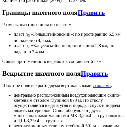
Количество работников (2009) — 1727 чел.
Границы шахтного поля
Править
Размеры шахтного поля по пластам:
пласт h
«Гольдштейновский»: по простиранию 6,5 км,
6
по падению 4,5 км;
пласт h
«Кащеевский»: по простиранию 5,8 км, по
7
падению 2,4 км.
Общая протяженность выработок составляет 61 км.
Вскрытие шахтного поля
Править
Шахтное поле вскрыто двумя вертикальными
стволами
:
центрально расположенным воздухоподающим скипо-
клетевым стволом глубиной 870 м. По стволу
осуществляется выдача угля и породы, спуск и подъем
людей, материалов. Ствол оборудован двумя
многоканатными машинами МК-3,25х4 — грузолюдская
и ЦШ-3,25х4 — грузовая
вентиляционным стволом глубиной 501 м, служащим