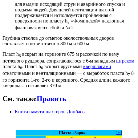
для выдачи исходящей струи и аварийного спуска и
подъема людей. Для целей вентиляции шахтой
поддерживается и используется пройденная с
поверхности по пласту h
«Фоминской» наклонная
8
фланговая вент. сбойка № 2.
Глубина стволов до отметок околоствольных дворов
составляет соответственно 800 м и 600 м.
Пласт h
вскрыт на горизонте 675 м рассечкой по нему
8
петлевого руддвора, сопрягающегося с 6-м западным
штреком
пласта h
. Пласт h
вскрыт ярусными
квершлагами
—
8
6
откаточными и вентиляционными — с выработок пласта h
8-
7
го горизонта 1-го, 2-го и коренного. Средняя длина каждого
квершлага составляет 370 м.
См. также
Править
Книга памяти шахтеров Донбасса
Шахта «Заря»
[
+
]