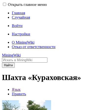
Открыть главное меню
Главная
Случайная
Войти
Настройки
О MiningWiki
Отказ от ответственности
MiningWiki
Найти
Шахта «Кураховская»
Язык
Править