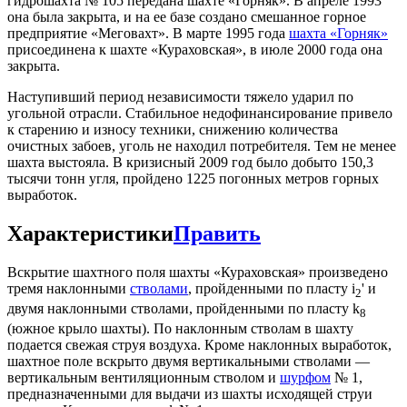
гидрошахта № 105 передана шахте «Горняк». В апреле 1993
она была закрыта, и на ее базе создано смешанное горное
предприятие «Меговахт». В марте 1995 года
шахта «Горняк»
присоединена к шахте «Кураховская», в июле 2000 года она
закрыта.
Наступивший период независимости тяжело ударил по
угольной отрасли. Стабильное недофинансирование привело
к старению и износу техники, снижению количества
очистных забоев, уголь не находил потребителя. Тем не менее
шахта выстояла. В кризисный 2009 год было добыто 150,3
тысячи тонн угля, пройдено 1225 погонных метров горных
выработок.
Характеристики
Править
Вскрытие шахтного поля шахты «Кураховская» произведено
тремя наклонными
стволами
, пройденными по пласту i
' и
2
двумя наклонными стволами, пройденными по пласту k
8
(южное крыло шахты). По наклонным стволам в шахту
подается свежая струя воздуха. Кроме наклонных выработок,
шахтное поле вскрыто двумя вертикальными стволами —
вертикальным вентиляционным стволом и
шурфом
№ 1,
предназначенными для выдачи из шахты исходящей струи