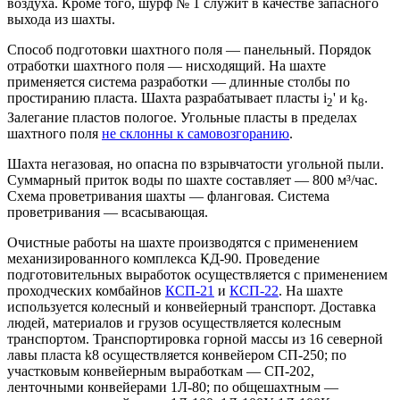
воздуха. Кроме того, шурф № 1 служит в качестве запасного
выхода из шахты.
Способ подготовки шахтного поля — панельный. Порядок
отработки шахтного поля — нисходящий. На шахте
применяется система разработки — длинные столбы по
простиранию пласта. Шахта разрабатывает пласты i
' и k
.
2
8
Залегание пластов пологое. Угольные пласты в пределах
шахтного поля
не склонны к самовозгоранию
.
Шахта негазовая, но опасна по взрывчатости угольной пыли.
Суммарный приток воды по шахте составляет — 800 м³/час.
Схема проветривания шахты — фланговая. Система
проветривания — всасывающая.
Очистные работы на шахте производятся с применением
механизированного комплекса КД-90. Проведение
подготовительных выработок осуществляется с применением
проходческих комбайнов
КСП-21
и
КСП-22
. На шахте
используется колесный и конвейерный транспорт. Доставка
людей, материалов и грузов осуществляется колесным
транспортом. Транспортировка горной массы из 16 северной
лавы пласта k8 осуществляется конвейером СП-250; по
участковым конвейерным выработкам — СП-202,
ленточными конвейерами 1Л-80; по общешахтным —