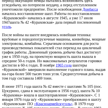
период оккупации немцы пытались возобновить здесь
угледобычу, но потерпели неудачу, а перед отступлением
уничтожили предприятие. После освобождения
Донбасса
началось восстановление шахт. Работы по восстановлению
«Кураховской» начались в августе 1945, а уже 17 июля
1947шахта № 42 «Кураховская» дала первый послевоенный
уголь
.
После войны на шахте внедрялась новейшая техника:
врубовые и породопогрузочные машины, конвейеры, мощные
электровозы, комбайны. Серьезным основанием для роста
производственных показателей стал переход на цикличный
график работы. Довоенный уровень добычи был достигнут
уже к 1950 году, на проектную мощность шахта вышла в
середине 50-х годов. Но максимальных результатов горняки
достигли в 60-х годах. В ноябре
1965 года
шахтеры
«Кураховской» завершили выполнение годового плана, выдав
на-гора более 500 тысяч тонн угля. Среднесуточная добыча в
том году составила 1469 тонн.
В июне 1971 года шахта № 42 вместе с шахтами № 105 (пос.
Цукурино, сдана в эксплуатацию в 1956 году), шахта № 10
«Кураховка» вошла в шахтоуправление «Кураховское». С 1
января 1976 года ш/у «Кураховское» преобразовано в шахту
«Кураховская» ПО
«Красноармейскуголь»
. В 1979 году