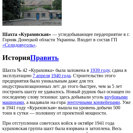
Шахта «Кураховская»
— угледобывающее пердеприятие в г.
Горняк Донецкой области Украины. Входит в состав ГП
«Селидовуголь»
.
История
Править
Шахта № 42 «Кураховка» была заложена в
1939 году
, сдана в
эксплуатацию
7 апреля
1940 года
. Строительство этого
предприятия было уникальным даже для тех
индустриализационных лет: до этого быстрее, чем за 5 лет
построить шахту не удавалось. Новый рудник был оснащен по
последнему слову техники: здесь добывали уголь
врубовыми
машинами
, а выдавали на-гора
ленточными конвейерами
. Уже
в 1941 году «Кураховская» вышла на уровень добычи 500
тонн в сутки — половину от проектной мощности.
При отступлении советских войск в октябре 1941 года
кураховская группа шахт была взорвана и затоплена. Весь