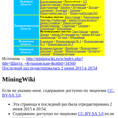
Донецкая
Краснолиманская
•
Кураховская
•
1/3
область
Новогродовская
•
Новодзержинская
•
Новодонецкая
•
Пионер
•
Родинская
•
Россия
•
Стаханова
•
Торецкая
•
Украина
•
Южнодонбасская №1
•
Южнодонбасская №3
Угольные шахты:
Благодатная
•
Днепровская
•
Западно-Донбасская
•
имени Героев космоса
•
имени Сташкова
•
Павлоградская
•
Днепропетровская
Першотравнева
•
Самарская
•
Степная
•
область
Терновская
•
Юбилейная
Железнорудные шахты:
Гвардейская
•
имени
Ленина
•
имени Орджоникидзе
•
имени Фрунзе
•
Октябрьская
•
Родина
•
Юбилейная
Волынская
Бужанская
•
Нововолынская № 1
•
Нововолынская
область
№ 5
•
Нововолынская № 9
Великомостовская
•
Визейская
•
Возрождение
•
Львовская
Заречная
•
Лесная
•
Межиричанская
•
Надежда
•
область
Степная
•
Червоноградская
Источник —
http://miningwiki.ru/w/index.php?
title=Шахта_«Кураховская»&oldid=34560
Последний раз редактировалась 2 июня 2015 в 20:54
MiningWiki
Если не указано иное, содержание доступно по лицензии
CC-
BY-SA 3.0
.
Эта страница в последний раз была отредактирована 2
июня 2015 в 20:54.
Содержание доступно по лицензии
CC-BY-SA 3.0
(если