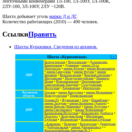
ленточными конвейерами 1Л-100, 1Л-100У, 1Л-100К,
2ЛУ-100, 3Л-100У, 2ЛУ −120В.
Шахта добывает уголь
маpки Д и ДГ
.
Количество работающих (2010) — 490 человек.
Ссылки
Править
Шахты Кураховки. Сведения из архивов.
Шахта «Кураховская»
[
+
]
Белореченская
•
Вергелевская
•
Должанская-
Капитальная
•
Дуванная
•
имени 19-го
Партсъезда
•
имени Артема
•
имени Космонавтов
•
имени Свердлова
•
имени Фрунзе
•
имени
ЛНР
Баракова
•
Комсомольская
•
Красный партизан
•
Миусинская
•
Молодогвардейская
•
Никанор-
Новая
•
Новопавловская
•
Партизанская
•
Самсоновская-Западная
•
Суходольская-
Восточная
•
Харьковская
•
Центросоюз
Луганская
Горская
•
имени Капустина
•
имени Мельникова
•
область
Новодружеская
•
Привольнянская
Горняк-95
•
Ждановская
•
Заря
•
Иловайская
•
имени Засядько
•
имени Калинина (Донецк)
•
имени Кирова (Макеевка)
•
имени Лутугина
•
ДНР
имени Скочинского
•
имени Челюскинцев
•
Калиновская-Восточная
•
Комсомолец Донбасса
•
Прогресс
•
Холодная балка
•
Щегловская-
Глубокая
•
Яблоневская
•
Ясиновская-Глубокая
«Алмазная»
•
Белицкая
•
Белозерская
•
Димитрова
•
Добропольская
•
имени Дзержинского
• •
Красноармейская-Западная № 1
•