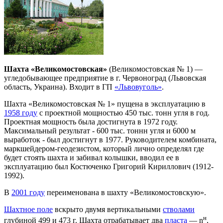
Шахта «Великомостовская»
(Великомостовская № 1) —
угледобывающее предприятие в г. Червоноград (Львовская
область, Украина). Входит в ГП
«Львовуголь»
.
Шахта «Великомостовская № 1» пущена в эксплуатацию в
1958 году
с проектной мощностью 450 тыс. тонн угля в год.
Проектная мощность была достигнута в 1972 году.
Максимальный результат - 600 тыс. тоннн угля и 6000 м
выработок - был достигнут в 1977. Руководителем комбината,
маркшейдером-геодезистом, который лично определял где
будет стоять шахта и забивал колышки, вводил ее в
эксплуатацию был Костюченко Григорий Кириллович (1912-
1992).
В
2001 году
переименована в шахту «Великомостовскую».
Шахтное поле
вскрыто двумя вертикальными
стволами
н
глубиной 499 и 473 г. Шахта отрабатывает два
пласта
— n
,