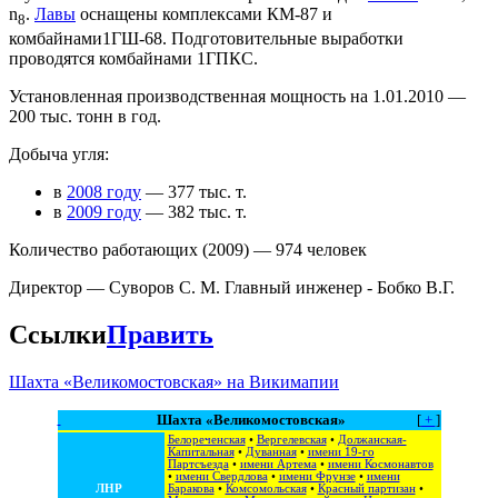
n
.
Лавы
оснащены комплексами КМ-87 и
8
комбайнами1ГШ-68. Подготовительные выработки
проводятся комбайнами 1ГПКС.
Установленная производственная мощность на 1.01.2010 —
200 тыс. тонн в год.
Добыча угля:
в
2008 году
— 377 тыс. т.
в
2009 году
— 382 тыс. т.
Количество работающих (2009) — 974 человек
Директор — Суворов С. М. Главный инженер - Бобко В.Г.
Ссылки
Править
Шахта «Великомостовская» на Викимапии
Шахта «Великомостовская»
[
+
]
Белореченская
•
Вергелевская
•
Должанская-
Капитальная
•
Дуванная
•
имени 19-го
Партсъезда
•
имени Артема
•
имени Космонавтов
•
имени Свердлова
•
имени Фрунзе
•
имени
ЛНР
Баракова
•
Комсомольская
•
Красный партизан
•