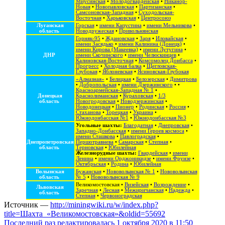
Миусинская
•
Молодогвардейская
•
Никанор-
Новая
•
Новопавловская
•
Партизанская
•
Самсоновская-Западная
•
Суходольская-
Восточная
•
Харьковская
•
Центросоюз
Луганская
Горская
•
имени Капустина
•
имени Мельникова
•
область
Новодружеская
•
Привольнянская
Горняк-95
•
Ждановская
•
Заря
•
Иловайская
•
имени Засядько
•
имени Калинина (Донецк)
•
имени Кирова (Макеевка)
•
имени Лутугина
•
ДНР
имени Скочинского
•
имени Челюскинцев
•
Калиновская-Восточная
•
Комсомолец Донбасса
•
Прогресс
•
Холодная балка
•
Щегловская-
Глубокая
•
Яблоневская
•
Ясиновская-Глубокая
«Алмазная»
•
Белицкая
•
Белозерская
•
Димитрова
•
Добропольская
•
имени Дзержинского
• •
Красноармейская-Западная № 1
•
Донецкая
Краснолиманская
•
Кураховская
•
1/3
область
Новогродовская
•
Новодзержинская
•
Новодонецкая
•
Пионер
•
Родинская
•
Россия
•
Стаханова
•
Торецкая
•
Украина
•
Южнодонбасская №1
•
Южнодонбасская №3
Угольные шахты:
Благодатная
•
Днепровская
•
Западно-Донбасская
•
имени Героев космоса
•
имени Сташкова
•
Павлоградская
•
Днепропетровская
Першотравнева
•
Самарская
•
Степная
•
область
Терновская
•
Юбилейная
Железнорудные шахты:
Гвардейская
•
имени
Ленина
•
имени Орджоникидзе
•
имени Фрунзе
•
Октябрьская
•
Родина
•
Юбилейная
Волынская
Бужанская
•
Нововолынская № 1
•
Нововолынская
область
№ 5
•
Нововолынская № 9
Великомостовская
•
Визейская
•
Возрождение
•
Львовская
Заречная
•
Лесная
•
Межиричанская
•
Надежда
•
область
Степная
•
Червоноградская
Источник —
http://miningwiki.ru/w/index.php?
title=Шахта_«Великомостовская»&oldid=55692
Последний раз редактировалась 1 октября 2020 в 11:50