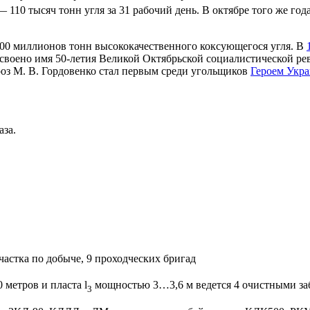
110 тысяч тонн угля за 31 рабочий день. В октябре того же год
100 миллионов тонн высококачественного коксующегося угля. В
воено имя 50-летия Великой Октябрьской социалистической рев
роз М. В. Гордовенко стал первым среди угольщиков
Героем Укр
аза.
частка по добыче, 9 проходческих бригад
 метров и пласта l
мощностью 3…3,6 м ведется 4 очистными за
3