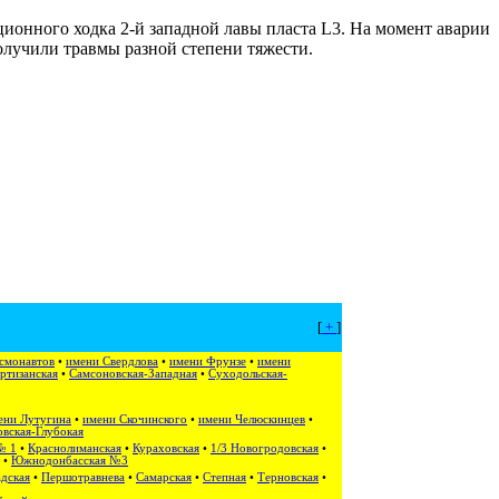
ционного ходка 2-й западной лавы пласта L3. На момент аварии
получили травмы разной степени тяжести.
[
+
]
смонавтов
•
имени Свердлова
•
имени Фрунзе
•
имени
ртизанская
•
Самсоновская-Западная
•
Суходольская-
ени Лутугина
•
имени Скочинского
•
имени Челюскинцев
•
вская-Глубокая
№ 1
•
Краснолиманская
•
Кураховская
•
1/3 Новогродовская
•
•
Южнодонбасская №3
дская
•
Першотравнева
•
Самарская
•
Степная
•
Терновская
•