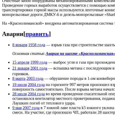
Очистные забои оборудованы механизированными комплексам
Проведение горных выработок осуществляется с помощью ко
транспортировки горной массы используются ленточные конвейе
монорельсовые дороги ДМКУ-6 и дизель-монорельсовые «Sharf
На «Краснолиманской» внедрена автоматизированная система т
Аварии
[
править
]
8 января
1958 года
— взрыв газа при строительстве шахт
Основная статья
:
Авария на шахте «Краснолиманская» 
15 апреля
1999 года
— выброс угля и газа при прохожден
21 января
2001 года
— вспышка метана с последующим вз
горняков.
8 марта
2003 года
— обрушение породы в 1-ом конвейерн
19 июля
2004 года
на горизонте 997 метров произошел взр
поверхность самостоятельно. После взрыва метана начал
28 июля
2004 года
во время проведения спасательной опе
остановился вентилятор местного проветривания, подаю
Лаушкин погиб от теплового удара.
9 мая
2007 года
в 7 южной лаве пласта k5 южного уклона
смеси. На участке, где произошло ЧП, работали 28 шахтер