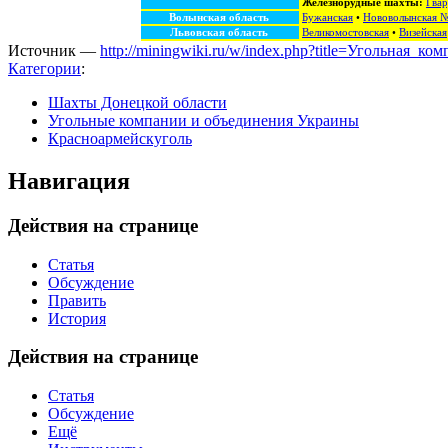
Железнорудные шахты:
Гвар
Волынская область
Бужанская
•
Нововолынская 
Львовская область
Великомостовская
•
Визейская
Источник —
http://miningwiki.ru/w/index.php?title=Угольная_
Категории
:
Шахты Донецкой области
Угольные компании и объединения Украины
Красноармейскуголь
Навигация
Действия на странице
Статья
Обсуждение
Править
История
Действия на странице
Статья
Обсуждение
Ещё