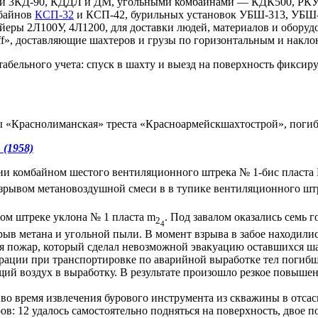
и 3КД-90, КДДЛ и ДМ, угольными комбайнами — КДК500, РКУ-
мбайнов
КСП-32
и КСП-42, бурильных установок УБШ-313, УБШ
ры 2Л100У, 4Л1200, для доставки людей, материалов и оборудов
f», доставляющие шахтеров и грузы по горизонтальным и накло
абельного учета: спуск в шахту и выезд на поверхность фикси
ы «Краснолиманская» треста «Красноармейскшахтострой», погиб
(1958)
ии комбайном шестого вентиляционного штрека № 1-бис пласта
рывом метановоздушной смеси в в тупике вентиляционного шт
ом штреке уклона № 1 пласта m
. Под завалом оказались семь г
2
4
ыв метана и угольной пыли. В момент взрыва в забое находились
ся пожар, который сделал невозможной эвакуацию оставшихся ша
рации при транспортировке по аварийной выработке тел погибш
щий воздух в выработку. В результате произошло резкое повыш
 во время извлечения бурового инструмента из скважины в от
ов: 12 удалось самостоятельно подняться на поверхность, двое 