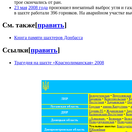
трое скончались от ран.
23 мая
2008 года
произошел внезапный выброс угля и газа
в шахте работали 396 горняков. На аварийном участке вы
См. также
[
править
]
Книга памяти шахтеров Донбасса
Ссылки
[
править
]
Трагедия на шахте «Краснолиманская» 2008
Белореченская
•
Вергелевская
ЛНР
Баракова
•
Комсомольская
•
Кр
Восточная
•
Харьковская
•
Це
Луганская область
Горская
•
имени Капустина
•
Горняк-95
•
Ждановская
•
Зар
ДНР
Калиновская-Восточная
•
Ком
«Алмазная»
•
Белицкая
•
Белоз
Донецкая область
Новодзержинская
•
Новодоне
Угольные шахты:
Благодатн
Днепропетровская область
Юбилейная