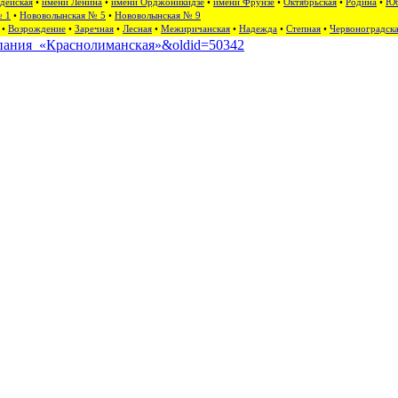
дейская
•
имени Ленина
•
имени Орджоникидзе
•
имени Фрунзе
•
Октябрьская
•
Родина
•
Юб
№ 1
•
Нововолынская № 5
•
Нововолынская № 9
•
Возрождение
•
Заречная
•
Лесная
•
Межиричанская
•
Надежда
•
Степная
•
Червоноградск
компания_«Краснолиманская»&oldid=50342