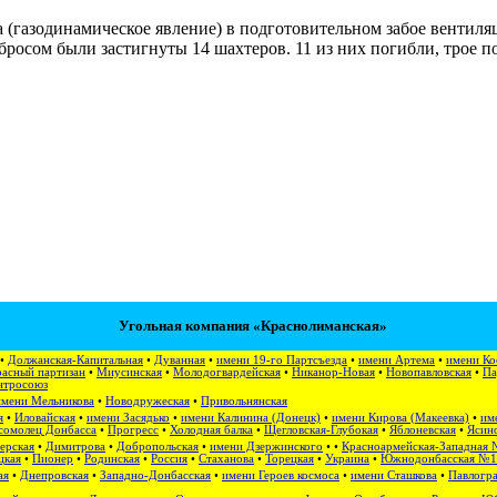
 (газодинамическое явление) в подготовительном забое вентиля
бросом были застигнуты 14 шахтеров. 11 из них погибли, трое 
Угольная компания «Краснолиманская»
•
Должанская-Капитальная
•
Дуванная
•
имени 19-го Партсъезда
•
имени Артема
•
имени Ко
асный партизан
•
Миусинская
•
Молодогвардейская
•
Никанор-Новая
•
Новопавловская
•
Па
нтросоюз
имени Мельникова
•
Новодружеская
•
Привольнянская
я
•
Иловайская
•
имени Засядько
•
имени Калинина (Донецк)
•
имени Кирова (Макеевка)
•
им
сомолец Донбасса
•
Прогресс
•
Холодная балка
•
Щегловская-Глубокая
•
Яблоневская
•
Ясино
ерская
•
Димитрова
•
Добропольская
•
имени Дзержинского
• •
Красноармейская-Западная 
цкая
•
Пионер
•
Родинская
•
Россия
•
Стаханова
•
Торецкая
•
Украина
•
Южнодонбасская №1
ая
•
Днепровская
•
Западно-Донбасская
•
имени Героев космоса
•
имени Сташкова
•
Павлогра