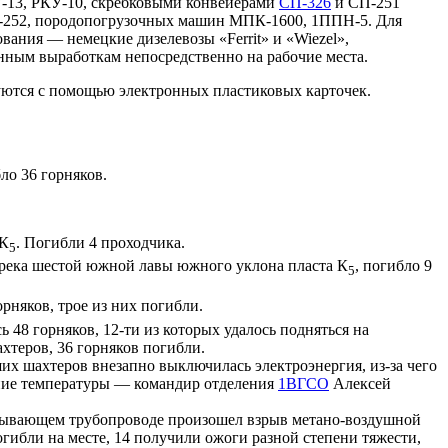
13, РКУ-10, скребковыми конвейерами
СП-326
и СП-251
-252, породопогрузочных машин МПК-1600, 1ППН-5. Для
ания — немецкие дизелевозы «Ferrit» и «Wiezel»,
нным выработкам непосредственно на рабочие места.
руются с помощью электронных пластиковых карточек.
ло 36 горняков.
 К
. Погибли 4 проходчика.
5
река шестой южной лавы южного уклона пласта К
, погибло 9
5
орняков, трое из них погибли.
 48 горняков, 12-ти из которых удалось подняться на
хтеров, 36 горняков погибли.
их шахтеров внезапно выключилась электроэнергия, из-за чего
ение температуры — командир отделения
1ВГСО
Алексей
сасывающем трубопроводе произошел взрыв метано-воздушной
погибли на месте, 14 получили ожоги разной степени тяжести,