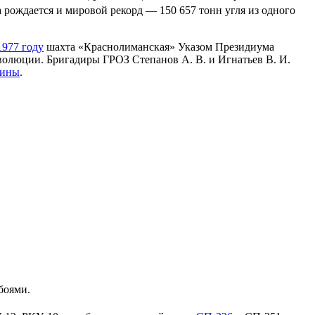
а рождается и мировой рекорд — 150 657 тонн угля из одного
1977 году
шахта «Краснолиманская» Указом Президиума
олюции. Бригадиры ГРОЗ Степанов А. В. и Игнатьев В. И.
аины
.
боями.