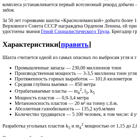
комплеса устанавливается первый всесоюзный рекорд добычи — 
забоя.
За 50 лет горняками шахты «Краснолиманской» добыто более 
Верховного Совета СССР награждена Орденом Ленина, ей прис
удостоены звания
Герой Социалистического Труда
. Бригадир г
Характеристики
[
править
]
Шахта считается одной из самых опасных по выбросам угля и г
Промышленные запасы — 230,00 миллионов тонн
Производственная мощность — 3-3,5 миллиона тонн угля
Протяженность горных выработок — 101,6 километров
Средняя глубина выемки — 850 метра
2
Отрабатываемые пласты — m
, l
, k
4
3
5
Мощность пластов — 0,9-3,4 метра
Метаноносность пластов — 20 м³ на тонну с.б.м.
Абсолютная газообильность — 135,2 куб.м/мин
Количество трудящихся — 5 100 человек, в том числе: 4 у
2
Разработка угольных пластов k
и m
мощностью от 1,15 до 2,0
5
4