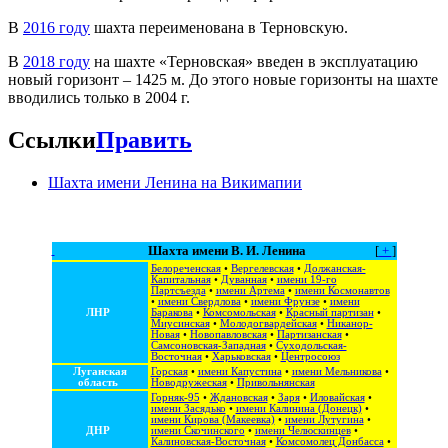
В
2016 году
шахта переименована в Терновскую.
В
2018 году
на шахте «Терновская» введен в эксплуатацию
новый горизонт – 1425 м. До этого новые горизонты на шахте
вводились только в 2004 г.
Ссылки
Править
Шахта имени Ленина на Викимапии
Шахта имени В. И. Ленина
[
+
]
Белореченская
•
Вергелевская
•
Должанская-
Капитальная
•
Дуванная
•
имени 19-го
Партсъезда
•
имени Артема
•
имени Космонавтов
•
имени Свердлова
•
имени Фрунзе
•
имени
ЛНР
Баракова
•
Комсомольская
•
Красный партизан
•
Миусинская
•
Молодогвардейская
•
Никанор-
Новая
•
Новопавловская
•
Партизанская
•
Самсоновская-Западная
•
Суходольская-
Восточная
•
Харьковская
•
Центросоюз
Луганская
Горская
•
имени Капустина
•
имени Мельникова
•
область
Новодружеская
•
Привольнянская
Горняк-95
•
Ждановская
•
Заря
•
Иловайская
•
имени Засядько
•
имени Калинина (Донецк)
•
имени Кирова (Макеевка)
•
имени Лутугина
•
ДНР
имени Скочинского
•
имени Челюскинцев
•
Калиновская-Восточная
•
Комсомолец Донбасса
•