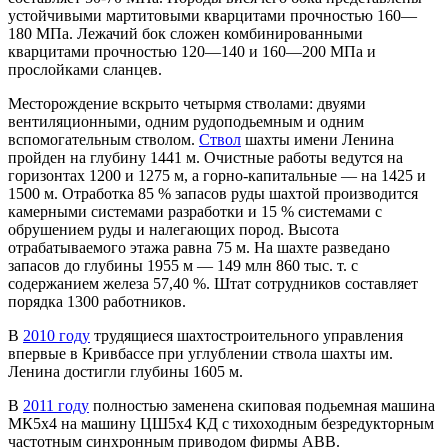
устойчивыми мартитовыми кварцитами прочностью 160—
180 МПа. Лежачий бок сложен комбинированными
кварцитами прочностью 120—140 и 160—200 МПа и
прослойками сланцев.
Месторождение вскрыто четырмя стволами: двуями
вентиляционными, одним рудоподьемным и одним
вспомогательным стволом.
Ствол
шахты имени Ленина
пройден на глубину 1441 м. Очистные работы ведутся на
горизонтах 1200 и 1275 м, а горно-капитальные — на 1425 и
1500 м. Отработка 85 % запасов руды шахтой производится
камерными системами разработки и 15 % системами с
обрушением руды и налегающих пород. Высота
отрабатываемого этажа равна 75 м. На шахте разведано
запасов до глубины 1955 м — 149 млн 860 тыс. т. с
содержанием железа 57,40 %. Штат сотрудников составляет
порядка 1300 работников.
В
2010 году
трудящиеся шахтостроительного управления
впервые в Кривбассе при углублении ствола шахты им.
Ленина достигли глубины 1605 м.
В
2011 году
полностью заменена скиповая подьемная машина
МК5х4 на машину ЦШ5х4 КД с тихоходным безредукторным
частотным синхронным приводом фирмы ABB.