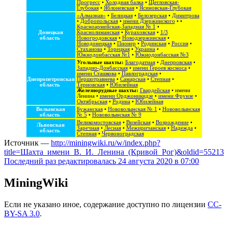
Прогресс
•
Холодная балка
•
Щегловская-
Глубокая
•
Яблоневская
•
Ясиновская-Глубокая
«Алмазная»
•
Белицкая
•
Белозерская
•
Димитрова
•
Добропольская
•
имени Дзержинского
• •
Красноармейская-Западная № 1
•
Донецкая
Краснолиманская
•
Кураховская
•
1/3
область
Новогродовская
•
Новодзержинская
•
Новодонецкая
•
Пионер
•
Родинская
•
Россия
•
Стаханова
•
Торецкая
•
Украина
•
Южнодонбасская №1
•
Южнодонбасская №3
Угольные шахты:
Благодатная
•
Днепровская
•
Западно-Донбасская
•
имени Героев космоса
•
имени Сташкова
•
Павлоградская
•
Днепропетровская
Першотравнева
•
Самарская
•
Степная
•
область
Терновская
•
Юбилейная
Железнорудные шахты:
Гвардейская
•
имени
Ленина
•
имени Орджоникидзе
•
имени Фрунзе
•
Октябрьская
•
Родина
•
Юбилейная
Волынская
Бужанская
•
Нововолынская № 1
•
Нововолынская
область
№ 5
•
Нововолынская № 9
Великомостовская
•
Визейская
•
Возрождение
•
Львовская
Заречная
•
Лесная
•
Межиричанская
•
Надежда
•
область
Степная
•
Червоноградская
Источник —
http://miningwiki.ru/w/index.php?
title=Шахта_имени_В._И._Ленина_(Кривой_Рог)&oldid=55213
Последний раз редактировалась 24 августа 2020 в 07:00
MiningWiki
Если не указано иное, содержание доступно по лицензии
CC-
BY-SA 3.0
.