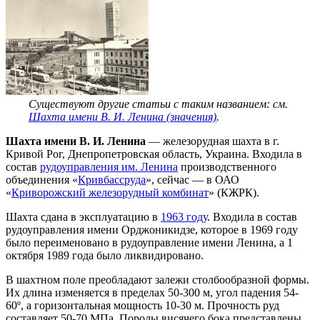
Существуют другие статьи с таким названием: см.
Шахта имени В. И. Ленина (значения)
.
Шахта имени В. И. Ленина
— железорудная шахта в г.
Кривой Рог, Днепропетровская область, Украина. Входила в
состав
рудоуправления им. Ленина
производственного
объединения «
Кривбассруда
», сейчас — в ОАО
«
Криворожский железорудный комбинат
» (КЖРК).
Шахта сдана в эксплуатацию в
1963 году
. Входила в состав
рудоуправления имени Орджоникидзе, которое в 1969 году
было переименовано в рудоуправление имени Ленина, а 1
октября 1989 года было ликвидировано.
В шахтном поле преобладают залежи столбообразной формы.
Их длина изменяется в пределах 50-300 м, угол падения 54-
60º, а горизонтальная мощность 10-30 м. Прочность руд
составляет 50-70 МПа. Породы висячего бока представлены