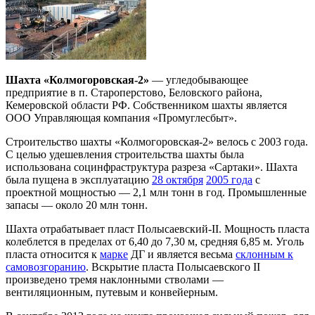
Шахта «Колмогоровская-2»
— угледобывающее
предприятие в п. Староперстово, Беловского района,
Кемеровской области РФ. Собственником шахты является
ООО Управляющая компания «Промуглесбыт».
Строительство шахты «Колмогоровская-2» велось с 2003 года.
С целью удешевления строительства шахты была
использована социнфраструктура разреза «Сартаки». Шахта
была пущена в эксплуатацию
28 октября
2005 года
с
проектной мощностью — 2,1 млн тонн в год. Промышленные
запасы — около 20 млн тонн.
Шахта отрабатывает пласт Полысаевский-II. Мощность пласта
колеблется в пределах от 6,40 до 7,30 м, средняя 6,85 м. Уголь
пласта относится к
марке
ДГ и является весьма
склонным к
самовозгоранию
. Вскрытие пласта Полысаевского II
произведено тремя наклонными стволами —
вентиляционным, путевым и конвейерным.