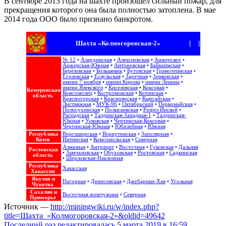
В сентябре 2013 года на шахте произошел сильный пожар, для
прекращения которого она была полностью затоплена. В мае
2014 года ООО было признано банкротом.
Шахта «Колмогоровская-2»
[
+
]
№ 12
•
Алардинская
•
Алексиевская
•
Анжерское
•
Анжерская-Южная
•
Антоновская
•
Байкаимская
•
Берёзовская
•
Большевик
•
Бутовская
•
Грамотеинская
•
Егозовская
•
Есаульская
•
Заречная
•
Зенковская
•
имени 7 ноября
•
имени Кирова
•
имени Ленина
•
имени Ялевского
•
Киселевская
•
Коксовая
•
Кемеровская
Комсомолец
•
Костромовская
•
Котинская
•
область
Красногорская
•
Красноярская
•
Кыргайская
•
Листвяжная
•
МУК-96
•
Октябрьский
•
Первомайская
•
Полосухинская
•
Полысаевская
•
Разрез Инской
•
Распадская
•
Талдинская-Западная-1
•
Талдинская-
Южная
•
Усковская
•
Чертинская-Коксовая
•
Чертинская-Южная
•
Юбилейная
•
Южная
Республика
Воргашорская
•
Воркутинская
•
Заполярная
•
Коми
Интинская
•
Комсомольская
•
Северная
Алмазная
•
Антрацит
•
Восточная
•
Гуковская
•
Дальняя
Ростовская
•
Замчаловская
•
Обуховская
•
Ростовская
•
Садкинская
область
•
Шерловская-Наклонная
Республика
Хакасская
Хакассия
Якутия и
Нагорная
•
Денисовская
•
Джебарики-Хая
•
Угольная
Чукотка
Сахалин и
Восточная жемчужина‎
•
Северная
Приморье
Источник —
http://miningwiki.ru/w/index.php?
title=Шахта_«Колмогоровская-2»&oldid=49642
Последний раз редактировалась 5 марта 2019 в 16:59