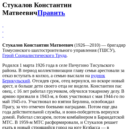
Стукалов Константин
Матвеевич
Править
Стукалов Константин Матвеевич
(1926—2010) — бригадир
Томусинского шахтостроительного управления (ТШСУ),
Герой Социалистического Труда
.
Родился 1 марта 1926 года в селе Пичугино Тисульского
района. В период коллективизации главу семьи арестовали за
отказ вступать в колхоз, а семью выслали на
рудник
Берикульский
. Отсидев срок, отец вернулся, но вскоре новый
арест, и больше дети своего отца не видели. Константин пас
овец, с 16 лет работал грузчиком, обучился токарному делу. В
армию призвали в 1943-м, в боях участвовал с мая 1944-го по
май 1945-го. Участвовал во взятии Берлина, освобождал
Прагу, за что отмечен боевыми наградами. Потом еще два
года действительной службы, и воин-победитель вернулся
домой. Работал слесарем, потом комбайнером в Барандатской
МТС. В 1959-м МТС расформировали, и Стукалов решает
ехать в новый строящийся город на юге Кузбасса — в