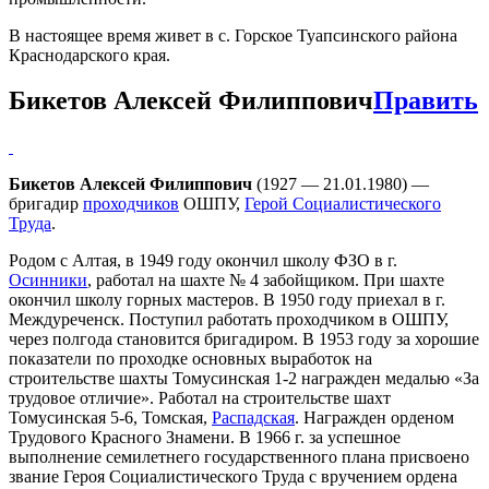
В настоящее время живет в с. Горское Туапсинского района
Краснодарского края.
Бикетов Алексей Филиппович
Править
Бикетов Алексей Филиппович
(1927 — 21.01.1980) —
бригадир
проходчиков
ОШПУ,
Герой Социалистического
Труда
.
Родом с Алтая, в 1949 году окончил школу ФЗО в г.
Осинники
, работал на шахте № 4 забойщиком. При шахте
окончил школу горных мастеров. В 1950 году приехал в г.
Междуреченск. Поступил работать проходчиком в ОШПУ,
через полгода становится бригадиром. В 1953 году за хорошие
показатели по проходке основных выработок на
строительстве шахты Томусинская 1-2 награжден медалью «За
трудовое отличие». Работал на строительстве шахт
Томусинская 5-6, Томская,
Распадская
. Награжден орденом
Трудового Красного Знамени. В 1966 г. за успешное
выполнение семилетнего государственного плана присвоено
звание Героя Социалистического Труда с вручением ордена