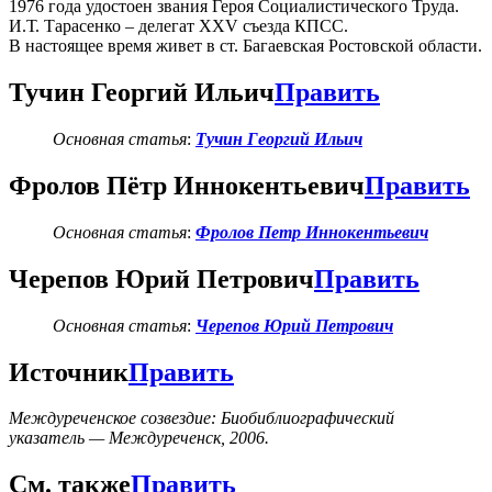
1976 года удостоен звания Героя Социалистического Труда.
И.Т. Тарасенко – делегат XXV съезда КПСС.
В настоящее время живет в ст. Багаевская Ростовской области.
Тучин Георгий Ильич
Править
Основная статья
:
Тучин Георгий Ильич
Фролов Пётр Иннокентьевич
Править
Основная статья
:
Фролов Петр Иннокентьевич
Черепов Юрий Петрович
Править
Основная статья
:
Черепов Юрий Петрович
Источник
Править
Междуреченское созвездие: Биобиблиографический
указатель — Междуреченск, 2006.
См. также
Править