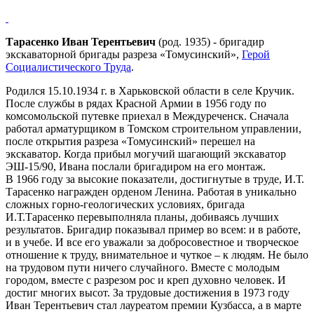
Тарасенко Иван Терентьевич
(род. 1935) - бригадир
экскаваторной бригады разреза «Томусинский»,
Герой
Социалистического Труда
.
Родился 15.10.1934 г. в Харьковской области в селе Кручик.
После службы в рядах Красной Армии в 1956 году по
комсомольской путевке приехал в Междуреченск. Сначала
работал арматурщиком в Томском строительном управлении,
после открытия разреза «Томусинский» перешел на
экскаватор. Когда прибыл могучий шагающий экскаватор
ЭШ-15/90, Ивана послали бригадиром на его монтаж.
В 1966 году за высокие показатели, достигнутые в труде, И.Т.
Тарасенко награжден орденом Ленина. Работая в уникально
сложных горно-геологических условиях, бригада
И.Т.Тарасенко перевыполняла планы, добиваясь лучших
результатов. Бригадир показывал пример во всем: и в работе,
и в учебе. И все его уважали за добросовестное и творческое
отношение к труду, внимательное и чуткое – к людям. Не было
на трудовом пути ничего случайного. Вместе с молодым
городом, вместе с разрезом рос и креп духовно человек. И
достиг многих высот. За трудовые достижения в 1973 году
Иван Терентьевич стал лауреатом премии Кузбасса, а в марте