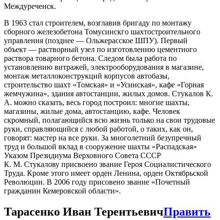
Междуреченск.
В 1963 стал строителем, возглавив бригаду по монтажу
сборного железобетона Томусинскго шахтостроительного
управления (позднее — Ольжерасское ШПУ). Первый
объект — растворный узел по изготовлению цементного
раствора товарного бетона. Следом была работа по
установлению витражей, электрооборудования в магазине,
монтаж металлоконструкций корпусов автобазы,
строительство шахт «Томская» и «Усинская», кафе «Горная
жемчужина», здания автостанции, жилых домов. Стукалов К.
А. можно сказать, весь город построил: многие шахты,
магазины, жилые дома, автостанцию, кафе. Человек
скромный, полагающийся всю жизнь только на свои трудовые
руки, справляющийся с любой работой, о таких, как он,
говорят: мастер на все руки. За многолетний безупречный
труд и большой вклад в сооружение шахты «Распадская»
Указом Президиума Верховного Совета СССР
К. М. Стукалову присвоено звание Героя Социалистического
Труда. Кроме этого имеет орден Ленина, орден Октябрьской
Революции. В 2006 году присовено звание «Почетный
гражданин Кемеровской области».
Тарасенко Иван Терентьевич
Править