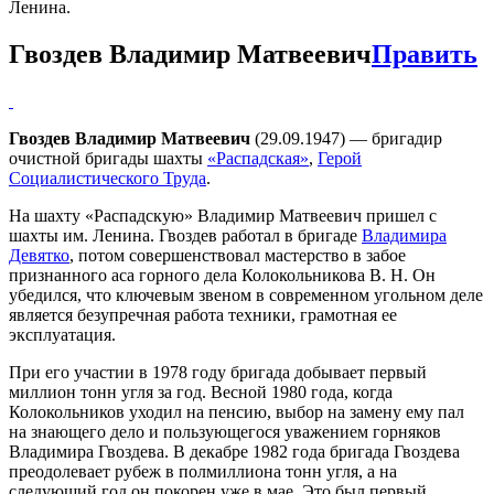
Ленина.
Гвоздев Владимир Матвеевич
Править
Гвоздев Владимир Матвеевич
(29.09.1947) — бригадир
очистной бригады шахты
«Распадская»
,
Герой
Социалистического Труда
.
На шахту «Распадскую» Владимир Матвеевич пришел с
шахты им. Ленина. Гвоздев работал в бригаде
Владимира
Девятко
, потом совершенствовал мастерство в забое
признанного аса горного дела Колокольникова В. Н. Он
убедился, что ключевым звеном в современном угольном деле
является безупречная работа техники, грамотная ее
эксплуатация.
При его участии в 1978 году бригада добывает первый
миллион тонн угля за год. Весной 1980 года, когда
Колокольников уходил на пенсию, выбор на замену ему пал
на знающего дело и пользующегося уважением горняков
Владимира Гвоздева. В декабре 1982 года бригада Гвоздева
преодолевает рубеж в полмиллиона тонн угля, а на
следующий год он покорен уже в мае. Это был первый