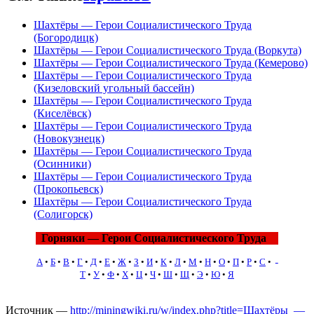
Шахтёры — Герои Социалистического Труда
(Богородицк)
Шахтёры — Герои Социалистического Труда (Воркута)
Шахтёры — Герои Социалистического Труда (Кемерово)
Шахтёры — Герои Социалистического Труда
(Кизеловский угольный бассейн)
Шахтёры — Герои Социалистического Труда
(Киселёвск)
Шахтёры — Герои Социалистического Труда
(Новокузнецк)
Шахтёры — Герои Социалистического Труда
(Осинники)
Шахтёры — Герои Социалистического Труда
(Прокопьевск)
Шахтёры — Герои Социалистического Труда
(Солигорск)
Горняки — Герои Социалистического Труда
А
•
Б
•
В
•
Г
•
Д
•
Е
•
Ж
•
З
•
И
•
К
•
Л
•
М
•
Н
•
О
•
П
•
Р
•
С
•
Т
•
У
•
Ф
•
Х
•
Ц
•
Ч
•
Ш
•
Щ
•
Э
•
Ю
•
Я
Источник —
http://miningwiki.ru/w/index.php?title=Шахтёры_—