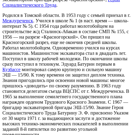
Социалистического Труда
.
Родился в Томской области. В 1953 году с семьей приехал в г.
Междуреченск
. Учился в школе № 1 (в наст. время — школа-
интернат № 5). С 1954 года работал молотобойцем на
строительстве ж/д Сталинск-Абакан в составе СМП № 155, с
1956 — на разрезе «Красногорский». Он пришел на
Красногорский разрез, еще не окончив средней школы.
Работал молотобойцем. Одновременно учился на курсах
машинистов. Машинистом экскаватора стал в двадцать лет.
Поступил в школу рабочей молодежи. По окончании школы
сразу поступил в техникум. Эдуард Батурин первым в
Кузбассе
монтировал самую крупную и сильную машину
ЭШ — 15/90. К тому времени он защитил диплом техника.
Знания пригодились при освоении новой машины: многое
пришлось «доводить» по своему разумению. В 1963 году
становится делегатом съезда ВЦСПС от г. Междуреченска. В
1965 за выполнение семилетнего государственного плана
награжден орденом Трудового Красного Знамени. С 1967 —
бригадир экскаваторной бригады ЭШ-15/90. Звание Героя
Социалистического Труда Батурину Э. Ф. присвоено Указом
от 30 марта 1971 г. за выдающиеся заслуги и достижение
высоких технико-экономических показателей в выполнении
заданий 8-й пятилетки по развитию угольной
промышленности.