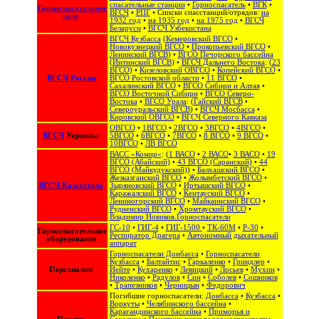
спасательные станции
•
Горноспасатель
•
ВГК
•
Горноспасательное
ВГСЧ
•
РПГ
• Списки спасстанций/отрядов:
на
дело
1932 год
•
на 1935 год
•
на 1975 год
•
ВГСЧ
Беларуси
•
ВГСЧ Узбекистана
ВГСЧ Кузбасса
(
Кемеровский ВГСО
•
Новокузнецкий ВГСО
•
Прокопьевский ВГСО
•
Ленинский ВГСВ
) •
ВГСО Печорского бассейна
(
Интинский ВГСВ
) •
ВГСЧ Дальнего Востока
: (
23
ВГСО
) •
Кизеловский ОВГСО
•
Копейский ВГСО
•
ВГСЧ России
ВГСО Ростовской области
•
11 ВГСО
•
Сахалинский ВГСО
‎ •
ВГСО Сибири и Алтая
‎ •
ВГСО Восточной Сибири
•
ВГСО Северо-
Востока
‎‎ •
ВГСО Урала
: (
Гайский ВГСВ
•
Североуральский ВГСВ
) •
ВГСЧ Мосбасса
•
Кировский ОВГСО
•
ВГСЧ Северного Кавказа
ОВГСО
•
1ВГСО
•
2ВГСО
•
3ВГСО
•
4ВГСО
•
ВГСЧ
Украины
5ВГСО
•
6ВГСО
•
7ВГСО
•
8 ВГСО
•
9 ВГСО
•
10ВГСО
•
ЛВ ВГСО
ВАСС «Комир»
: (
1 ВАСО
•
2 ВАСО
•
3 ВАСО
•
19
ВГСО (Абайский)
•
43 ВГСО (Саранский)
•
44
ВГСО (Майкудукский)
) •
Балхашский ВГСО
•
Жезказганский ВГСО
•
Жолымбетский ВГСО
•
ВГСЧ Казахстана
Зыряновский ВГСО
•
Иртышский ВГСО
•
Каражалский ВГСО
•
Кентауский ВГСО
•
Лениногорский ВГСО
•
Майкаинский ВГСО
•
Рудненский ВГСО
•
Хромтауский ВГСО
•
Владимир Новиков.Горноспасатели
ГС-10
•
ГИГ-4
•
ГИГ-1500
•
ТК-60М
•
Р-30
•
Горноспасательное
Респиратор Драгера
•
Автономный дыхательный
оборудование
аппарат
Горноспасатели Донбасса
•
Горноспасатели
Кузбасса
•
Балтайтис
•
Гаркаленко
•
Гриндлер
•
Персоналии
Иейте
•
Кухаренко
•
Левицкий
•
Лосьев
•
Мухин
•
Николенко
•
Радулов
•
Син
•
Соболев
•
Сошников
•
Трапезников
•
Черницын
•
Федорович
Погибшие горноспасатели:
Донбасса
•
Кузбасса
•
Воркуты
•
Челябинского бассейна
•
Карагандинского бассейна
•
Приморья и