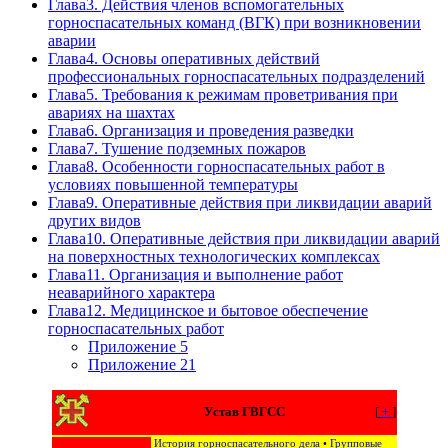
Глава3. Действия членов вспомогательных
горноспасательных команд (ВГК) при возникновении
аварии
Глава4. Основы оперативных действий
профессиональных горноспасательных подразделений
Глава5. Требования к режимам проветривания при
авариях на шахтах
Глава6. Организация и проведения разведки
Глава7. Тушение подземных пожаров
Глава8. Особенности горноспасательных работ в
условиях повышенной температуры
Глава9. Оперативные действия при ликвидации аварий
других видов
Глава10. Оперативные действия при ликвидации аварий
на поверхностных технологических комплексах
Глава11. Организация и выполнение работ
неаварийного характера
Глава12. Медицинское и бытовое обеспечение
горноспасательных работ
Приложение 5
Приложение 21
Устав ГВГСС
[
+
]
История горноспасательного дела
•
Групповые