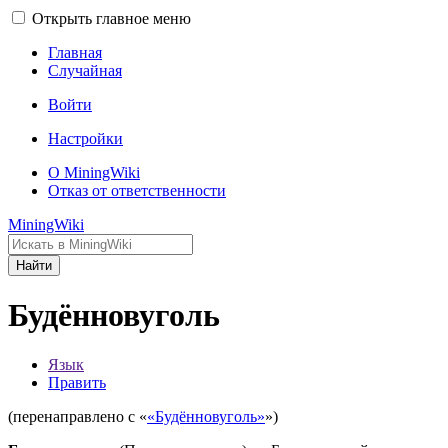
Открыть главное меню
Главная
Случайная
Войти
Настройки
О MiningWiki
Отказ от ответственности
MiningWiki
Найти
Будённовуголь
Язык
Править
(перенаправлено с «
«Будённовуголь»
»)