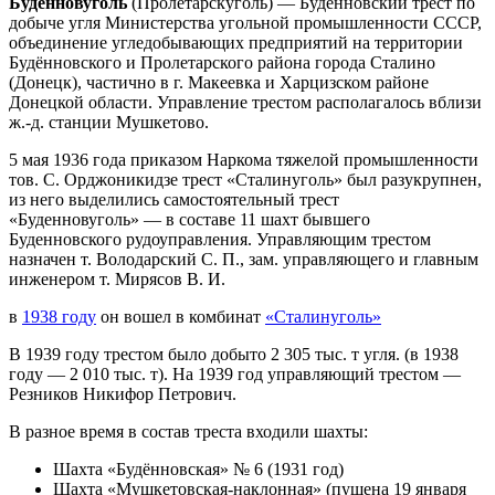
Буденновуголь
(Пролетарскуголь) — Буденновский трест по
добыче угля Министерства угольной промышленности СССР,
объединение угледобывающих предприятий на территории
Будённовского и Пролетарского района города Сталино
(Донецк), частично в г. Макеевка и Харцизском районе
Донецкой области. Управление трестом располагалось вблизи
ж.-д. станции Мушкетово.
5 мая 1936 года приказом Наркома тяжелой промышленности
тов. С. Орджоникидзе трест «Сталинуголь» был разукрупнен,
из него выделились самостоятельный трест
«Буденновуголь» — в составе 11 шахт бывшего
Буденновского рудоуправления. Управляющим трестом
назначен т. Володарский С. П., зам. управляющего и главным
инженером т. Мирясов В. И.
в
1938 году
он вошел в комбинат
«Сталинуголь»
В 1939 году трестом было добыто 2 305 тыс. т угля. (в 1938
году — 2 010 тыс. т). На 1939 год управляющий трестом —
Резников Никифор Петрович.
В разное время в состав треста входили шахты:
Шахта «Будённовская» № 6 (1931 год)
Шахта «Мушкетовская-наклонная» (пущена 19 января