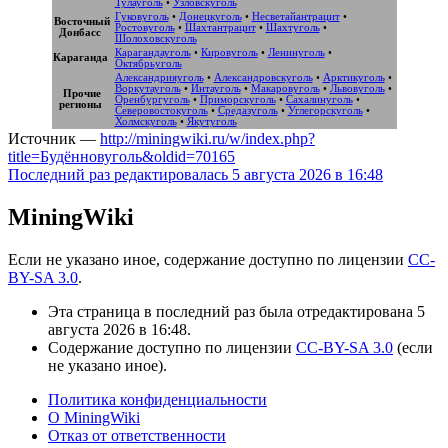
Тулауголь
•
Узловскуголь
Гуковуголь
•
Донецкуголь
•
Несветайантрацит
•
Восточный
Ростовуголь
•
Шахтантрацит
•
Шахтуголь
•
Донбасс
Шолоховскуголь
Карагандауголь
•
Кировуголь
•
Ленинуголь
•
Караганда
Октябрьуголь
Александрияуголь
•
Александровскуголь
•
Арктикуголь
•
Воркутауголь
•
Интауголь
•
Макаровуголь
•
Львовуголь
•
Прочие
Оренбургуголь
•
Приморскуголь
•
Сахалинуголь
•
регионы
Северовостокуголь
•
Средазуголь
•
Углегорскуголь
•
Холмскуголь
•
Якутуголь
Источник —
http://miningwiki.ru/w/index.php?
title=Будённовуголь&oldid=70165
Последний раз редактировалась 5 августа 2026 в 16:48
MiningWiki
Если не указано иное, содержание доступно по лицензии
CC-
BY-SA 3.0
.
Эта страница в последний раз была отредактирована 5
августа 2026 в 16:48.
Содержание доступно по лицензии
CC-BY-SA 3.0
(если
не указано иное).
Политика конфиденциальности
О MiningWiki
Отказ от ответственности