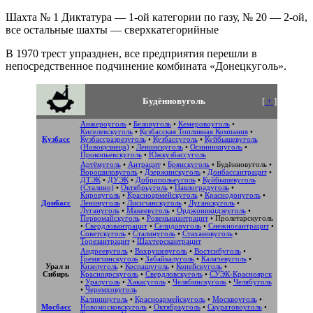
Шахта № 1 Диктатура — 1-ой категории по газу, № 20 — 2-ой,
все остальные шахты — сверхкатегорийные
В 1970 трест упразднен, все предприятия перешли в
непосредственное подчинение комбината «Донецкуголь».
Будённовуголь
[
+
]
Анжероуголь
•
Беловуголь
•
Кемеровоуголь
•
Киселевскуголь
•
Кузбасская Топливная Компания
•
Кузбасс
Кузбассразрезуголь
•
Кузбассуголь
•
Куйбышевуголь
(Новокузнецк)
•
Ленинскуголь
•
Осинникиуголь
•
Прокопьевскуголь
•
Южкузбассуголь
Артёмуголь
•
Антрацит
•
Брянскуголь
•
Будённовуголь
•
Ворошиловуголь
•
Дзержинскуголь
•
Донбассантрацит
•
ДТЭК
•
ДУЭК
•
Добропольеуголь
•
Куйбышевуголь
(Сталино)
•
Октябрьуголь
•
Павлоградуголь
•
Кировуголь
•
Красноармейскуголь
•
Краснодонуголь
•
Донбасс
Ленинуголь
•
Лисичанскуголь
•
Луганскуголь
•
Лугануголь
•
Макеевуголь
•
Орджоникидзеуголь
•
Первомайскуголь
•
Ровенькиантрацит
•
Пролетарскуголь
•
Свердловантрацит
•
Селидовуголь
•
Снежноеантрацит
•
Советскуголь
•
Сталинуголь
•
Стахановуголь
•
Торезантрацит
•
Шахтерскантрацит
Андреевуголь
•
Вахрушевуголь
•
Востсибуголь
•
Гремячинскуголь
•
Забайкалуголь
•
Калачевуголь
•
Урал и
Кизелуголь
•
Коспашуголь
•
Копейскуголь
•
Сибирь
Красноярскуголь
•
Свердловскуголь
•
СУЭК-Красноярск
•
Уралуголь
•
Хакасуголь
•
Челябинскуголь
•
Челябуголь
•
Черемховуголь
Калининуголь
•
Красноармейскуголь
•
Москвоуголь
•
Мосбасс
Новомосковскуголь
•
Октябрьуголь
•
Скуратовоуголь
•