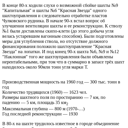
В конце 80-х ходили слухи о возможной сбойке шахты №9
"Капитальная" и шахты №6 "Красная Звезда" одного
шахтоуправления и следовательно отработке пластов
Чулковского рудника. В начале 90-х встал вопрос об
улучшении вентиляции шахты и ее реконструкции. К стволу
№1 были доставлены скипо-клети (до этого добыча угля
велась устаревшим вагонным способом). Были подготовлены
меры для углубления ствола, но отсутствие должного
финансирования положило шахтоуправление "Красная
Звезда" на лопатки. И под конец 90-х шахта №6, №9 и №12
"Наклонная" того же шахтоуправления были объявлены
нерентабельными, при том что в суммарно в запасе трёх шахт
находилось около 90млн тонн угля марки Т.
Производственная мощность на 1960 год — 300 тыс. тонн в
год
Количество трудящихся (1960) — 1623 чел.
Размеры шахтного поля по простиранию — 7 км, по
падению — 5 км, площадь 35 км
2
Максимальная глубина — 800 м (1970-…)
Год последней реконструкции — 1930
В 80-х на шахте трудилось известное в городе объединение