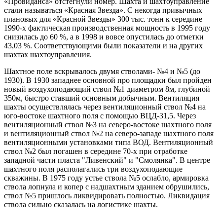
«Провиданса» отстегнули номер. Шахта и шахтоуправление
стали называться «Красная Звезда». С некогда привычных
плановых для «Красной Звезды» 300 тыс. тонн к середине
1990-х фактическая производственная мощность в 1995 году
снизилась до 60 %, а в 1998 и вовсе опустилась до отметки
43,03 %. Соответствующими были показатели и на других
шахтах шахтоуправления.
Шахтное поле вскрывалось двумя стволами- №4 и №5 (до
1930). В 1930 западнее основной про площадки был пройден
новый воздухоподающий ствол №1 диаметром 8м, глубиной
350м, быстро ставший основным добычным. Вентиляция
шахты осуществлялась через вентиляционный ствол №4 на
юго-востоке шахтного поля с помощью ВЦД-31,5. Через
вентиляционный ствол №3 на северо-востоке шахтного поля
и вентиляционный ствол №2 на северо-западе шахтного поля
вентиляционными установками типа ВОД. Вентиляционный
ствол №2 был погашен в середине 70-х при отработке
западной части пласта "Ливенский" и "Смолянка". В центре
шахтного поля располагались три воздухоподающие
скважины. В 1975 году устье ствола №5 ослабло, армировка
ствола лопнула и копер с надшахтным зданием обрушились,
ствол №5 пришлось ликвидировать полностью. Ликвидация
ствола сильно сказалась на логистике шахты.