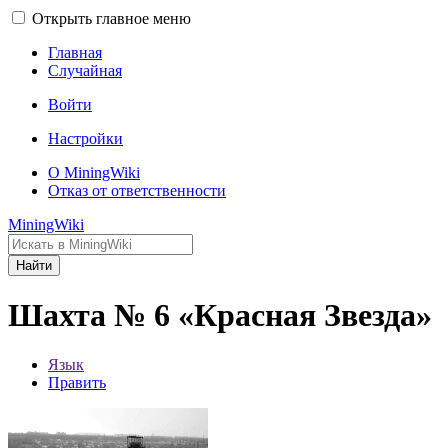
Открыть главное меню
Главная
Случайная
Войти
Настройки
О MiningWiki
Отказ от ответственности
MiningWiki
Найти
Шахта № 6 «Красная Звезда»
Язык
Править