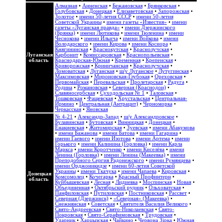
Алмазная
•
Анненская
•
Бежановская
•
Брянковская
•
Голубовская
•
Донецкая
•
Елизаветовская
•
Запорожская
•
Золотое
•
имени 50-летия СССР
•
имени 50-летия
Советской Украины
•
имени газеты «Известия»
•
имени
газеты «Луганская правда»
•
имени Дзержинского
(Брянка)
•
имени Лютикова
•
имени Тюленина
•
имени
Чеснокова
•
имени Ильича
•
имени Войкова
•
имени
Володарского
•
имени Кирова
•
имени Косиора
•
Княгининская
•
Краснокутская
•
Краснолучская
•
Луганская
Карбонит
•
Комиссаровская
•
Краснопольевская
•
область
Краснодарская-Южная
•
Кременная
•
Крепенская
•
Криворожская
•
Криничанская
•
Краснолучская
•
Ломоватская
•
Луганская
•
ш/у Луганское
•
Лутугинская
•
Максимовская
•
Мироновская-Глубокая
•
Ореховская
•
Первомайская
•
Перевальская
•
Пролетарская
•
Радуга
•
Родина
•
Романовская
•
Северная (Краснодон)
•
Славяносербская
•
Суходольская № 1
•
Таловская
•
Тошковская
•
Фащевская
•
Хрустальская
•
Центральная-
Ирмино
•
Центральная (Антрацит)
•
Черноморка
•
Черкасская
•
Яновская
№ 4-21
•
Александр-Запад
•
ш/у Александровское
•
Булавинская
•
Бутовская
•
Винницкая
•
Донецкая
•
Енакиевская
•
Житомирская
•
Зуевская
•
имени Абакумова
•
имени Бажанова
•
имени Батова
•
имени Гагарина
•
имени Гаевого
•
имени Изотова
•
имени Артема
•
имени
Горького
•
имени Калинина (Горловка)
•
имени Карла
Маркса
•
имени Коротченко
•
имени Киселёва
•
имени
Ленина (Горловка)
•
имени Ленина (Макеевка)
•
имени
Преподобного Сергия Радонежского
•
имени Румянцева
•
имени Орджоникидзе
•
имени 60-летия Советской
Украины
•
имени Ткачука
•
имени Чапаева
•
Кировская
•
Донецкая
Комсомолец
•
Кочегарка
•
Красный Профинтерн
•
область
Куйбышевская
•
Лесная
•
Лидиевка
•
Моспинская
•
Новая
•
Объединенная
•
Октябрьский рудник
•
Ольховатская
•
Панфиловская
•
Путиловская
•
Постниковская
•
Рассвет
•
Северная (Дзержинск)
•
«Северная» (Макеевка)
•
Снежнянская
•
Советская
•
Святителя Василия Великого
•
Свято-Андреевская
•
Свято-Николаевская
•
Свято-
Покровская
•
Свято-Серафимовская
•
Трудовская
•
Ударник
•
Харцызская
•
Чайкино
•
Червона Зірка
•
Южная