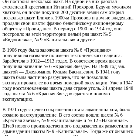
Он построил несколько шахт. На одной из них работал
смоленский крестьянин Игнатий Прохоров. Будучи мужиком
хватким, он после покупки 200 десятин земли сам открыл
несколько шахт. Ближе к 1900-м Прохоров и другие владельцы
продали свои шахты франко-бельгийскому акционерному
обществу «Провиданс». В период с 1900 по 1914 год оно
построило на этой территории целый ряд шахт: № 5
«Евдокиевка», № 9 «Капитальная» и другие.
В 1906 году была заложена шахта № 6 «Провиданс»,
получившая название по имени тектонического надвига.
Заработала в 1912—1913 годах. В советское время шахта
получила название № 6 «Красная Звезда». На 1939 год зав.
шахтой — Джеломанов Кузьма Васильевич. В 1941 году
шахта была частично разрушена, что не позволило
эксплуатировать ее во время немецкой оккупации. Уже в 1947
году восстановленная шахта дала стране уголь. 24 апреля 1948
года шахта № 6 «Красная Звезда» сдается в полную
эксплуатацию.
В 1971 году с целью сокращения штата админаппарата, было
создано шахтоуправление. В его состав вошли шахта № 6
«Красная Звезда», № 9 «Капитальная» и № 12 «Наклонная».
Штаб нового производственного подразделения разместили в
админздании шахты № 9 «Капитальная». Тогда же от бывшего