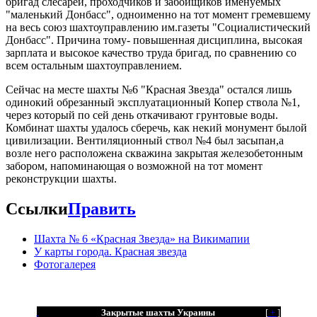
бригад слесарей, проходчиков и забойщиков именуемых
"маленький Донбасс", одноименно на тот момент гремевшему
на весь союз шахтоуправлению им.газеты "Социалистический
Донбасс". Причина тому- повышенная дисциплина, высокая
зарплата и высокое качество труда бригад, по сравнению со
всем остальным шахтоуправлением.
Сейчас на месте шахты №6 "Красная Звезда" остался лишь
одинокий обрезанный эксплуатационный Копер ствола №1,
через который по сей день откачивают грунтовые воды.
Комбинат шахты удалось сберечь, как некий монумент былой
цивилизации. Вентиляционный ствол №4 был засыпан,а
возле него расположена скважина закрытая железобетонным
забором, напоминающая о возможной на тот момент
реконструкции шахты.
Ссылки
Править
Шахта № 6 «Красная Звезда» на Викимапии
У карты города. Красная звезда
Фотогалерея
Закрытые шахты Украины
[
+
]