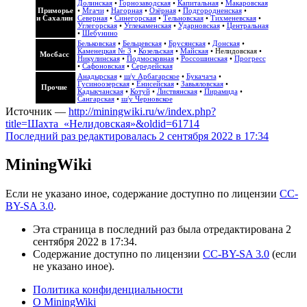
Долинская
•
Горнозаводская
•
Капитальная
•
Макаровская
Приморье
•
Мгачи
•
Нагорная
•
Озёрная
•
Подгородненская
•
и Сахалин
Северная
•
Синегорская
•
Тельновская
•
Тихменевская
•
Углегорская
•
Углекаменская
•
Ударновская
•
Центральная
•
Шебунино
Бельковская
•
Бельцевская
•
Брусянская
•
Донская
•
Каменецкая № 3
•
Козельская
•
Майская
•
Нелидовская
•
Мосбасс
Никулинская
•
Подмосковная
•
Россошинская
•
Прогресс
•
Сафоновская
•
Середейская
Анадырская
•
ш/у Арбагарское
•
Букачача
•
Гусиноозерская
•
Енисейская
•
Завьяловская
•
Прочие
Кадыкчанская
•
Котуй
•
Листвянская
•
Пирамида
•
Сангарская
•
ш/у Черновское
Источник —
http://miningwiki.ru/w/index.php?
title=Шахта_«Нелидовская»&oldid=61714
Последний раз редактировалась 2 сентября 2022 в 17:34
MiningWiki
Если не указано иное, содержание доступно по лицензии
CC-
BY-SA 3.0
.
Эта страница в последний раз была отредактирована 2
сентября 2022 в 17:34.
Содержание доступно по лицензии
CC-BY-SA 3.0
(если
не указано иное).
Политика конфиденциальности
О MiningWiki