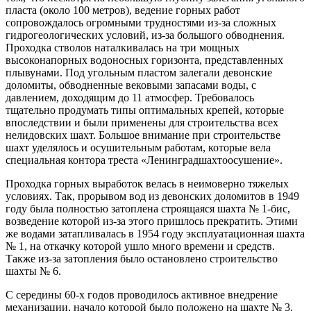
пласта (около 100 метров), ведение горных работ
сопровождалось огромными трудностями из-за сложных
гидрогеологических условий, из-за большого обводнения.
Проходка стволов наталкивалась на три мощных
высоконапорных водоносных горизонта, представленных
плывунами. Под угольным пластом залегали девонские
доломиты, обводненные вековыми запасами воды, с
давлением, доходящим до 11 атмосфер. Требовалось
тщательно продумать типы оптимальных крепей, которые
впоследствии и были применены для строительства всех
нелидовских шахт. Большое внимание при строительстве
шахт уделялось и осушительным работам, которые вела
специальная контора треста «Ленинградшахтоосушение».
Проходка горных выработок велась в неимоверно тяжелых
условиях. Так, прорывом вод из девонских доломитов в 1949
году была полностью затоплена строящаяся шахта № 1-бис,
возведение которой из-за этого пришлось прекратить. Этими
же водами затапливалась в 1954 году эксплуатационная шахта
№ 1, на откачку которой ушло много времени и средств.
Также из-за затопления было остановлено строительство
шахты № 6.
С середины 60-х годов проводилось активное внедрение
механизации, начало которой было положено на шахте № 3.