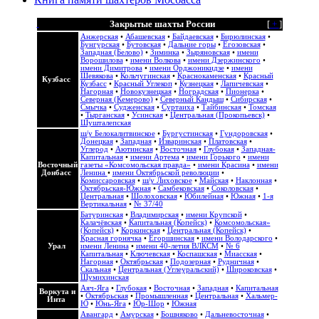
Закрытые шахты России
[
+
]
Анжерская
•
Абашевская
•
Байдаевская
•
Бирюлинская
•
Бунгурская
•
Бутовская
•
Дальние горы
•
Егозовская
•
Западная (Белово)
•
Зиминка
•
Зыряновская
•
имени
Ворошилова
•
имени Волкова
•
имени Дзержинского
•
имени Димитрова
•
имени Орджоникидзе
•
имени
Шевякова
•
Кольчугинская
•
Краснокаменская
•
Красный
Кузбасс
Кузбасс
•
Красный Углекоп
•
Кузнецкая
•
Лапичевская
•
Нагорная
•
Новокузнецкая
•
Ноградская
•
Пионерка
•
Северная (Кемерово)
•
Северный Кандыш
•
Сибирская
•
Смычка
•
Судженская
•
Суртаиха
•
Тайбинская
•
Томская
•
Тырганская
•
Усинская
•
Центральная (Прокопьевск)
•
Шушталепская
ш/у Белокалитвинское
•
Бургустинская
•
Гундоровская
•
Донецкая
•
Западная
•
Изваринская
•
Платовская
•
Углерод
•
Аютинская
•
Восточная
•
Глубокая
•
Западная-
Капитальная
•
имени Артема
•
имени Горького
•
имени
Восточный
газеты «Комсомольская правда»
•
имени Красина
•
имени
Донбасс
Ленина
•
имени Октябрьской революции
•
Комиссаровская
•
ш/у Лиховское
•
Майская
•
Наклонная
•
Октябрьская-Южная
•
Самбековская
•
Соколовская
•
Центральная
•
Шолоховская
•
Юбилейная
•
Южная
•
1-я
Вертикальная
•
№ 37/40
Батуринская
•
Владимирская
•
имени Крупской
•
Калачёвская
•
Капитальная (Копейск)
•
Комсомольская»
(Копейск)
•
Коркинская
•
Центральная (Копейск)
•
Красная горнячка
•
Егоршинская
•
имени Володарского
•
Урал
имени Ленина
•
имени 40-летия ВЛКСМ
•
№ 6
Капитальная
•
Ключевская
•
Коспашская
•
Миасская
•
Нагорная
•
Октябрьская
•
Подозерная
•
Рудничная
•
Скальная
•
Центральная (Углеуральский)
•
Широковская
•
Шумихинская
Аяч-Яга
•
Глубокая
•
Восточная
•
Западная
•
Капитальная
Воркута и
•
Октябрьская
•
Промышленная
•
Центральная
•
Хальмер-
Инта
Ю
•
Юнь-Яга
•
Юр-Шор
•
Южная
Авангард
•
Амурская
•
Бошняково
•
Дальневосточная
•