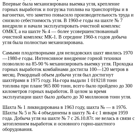
Впервые была механизирована выемка угля, крепление
горных выработок и погрузка топлива на транспортёры и в
вагонетки, что заметно повысило производительность труда и
снизило себестоимость угля. В 1960-е годы на шахте № 7
внедрили и начали эксплуатировать очистной комплекс
ОМКТ, а на шахте № 4 — более усовершенствованный
очистной комплекс МК-1. В середине 1960-х годов добыча
угля была полностью механизирована.
Самыми плодотворными для нелидовских шахт явились 1970
—1980-е годы. Интенсивное внедрение горной техники
позволило на 85-90 % механизировать выемку угля. Проходка
горных выработок комбайнами достигла 100—120 метров в
месяц. Рекордный объем добычи угля был достигнут
шахтёрами в 1975 году. На-гора выдали 1 019218 тонн
топлива при плане 965 800 тонн, всего было пройдено до 300
километров горных выработок. В целом за время
эксплуатации шахт было добыто до 30 миллионов тонн угля.
Шахта № 1 ликвидирована в 1963 году, шахта № — в 1976.
Шахты № 5 и № 4 объединены в шахту № 4 с 1 января 1959
года. Добыча угля на шахте № 7 с 26.10.87г. не велась в связи с
затоплением выработок и основного горно-шахтного
оборудования.