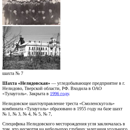
шахта № 7
Шахта «Нелидовская»
— угледобывающее предприятие в г.
Нелидово, Тверской области, РФ. Входила в ОАО
«Тулауголь». Закрыта в
1996 году
.
Нелидовское шахтоуправление треста «Смоленскуголь»
комбината «Тулауголь» образовано в 1955 году на базе шахт
№ 1, № 3, № 4, № 5, № 7,
Специфика Нелидовского месторождения угля заключалась в
том, что несмотря на небольшую глубину залегания угольного