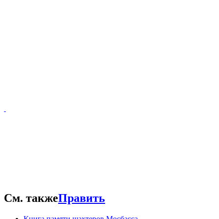
См. также
Править
Книга памяти шахтеров Мосбасса