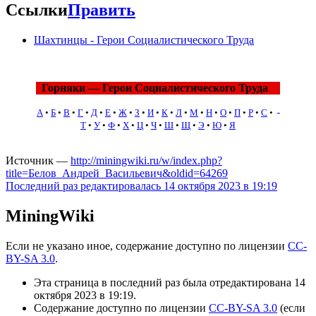
Ссылки
Править
Шахтинцы - Герои Социалистического Труда
Горняки — Герои Социалистического Труда
А
•
Б
•
В
•
Г
•
Д
•
Е
•
Ж
•
З
•
И
•
К
•
Л
•
М
•
Н
•
О
•
П
•
Р
•
С
•
Т
•
У
•
Ф
•
Х
•
Ц
•
Ч
•
Ш
•
Щ
•
Э
•
Ю
•
Я
Источник —
http://miningwiki.ru/w/index.php?
title=Белов_Андрей_Васильевич&oldid=64269
Последний раз редактировалась 14 октября 2023 в 19:19
MiningWiki
Если не указано иное, содержание доступно по лицензии
CC-
BY-SA 3.0
.
Эта страница в последний раз была отредактирована 14
октября 2023 в 19:19.
Содержание доступно по лицензии
CC-BY-SA 3.0
(если