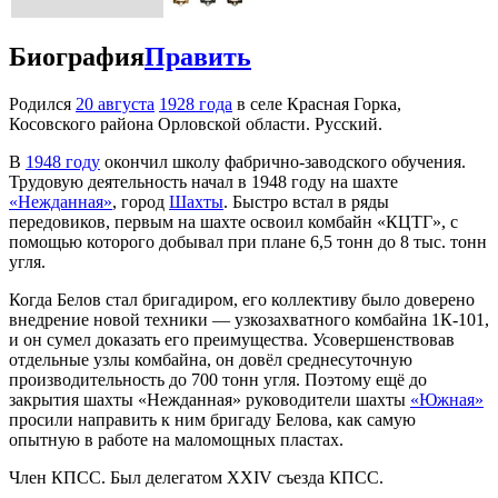
Биография
Править
Родился
20 августа
1928 года
в селе Красная Горка,
Косовского района Орловской области. Русский.
В
1948 году
окончил школу фабрично-заводского обучения.
Трудовую деятельность начал в 1948 году на шахте
«Нежданная»
, город
Шахты
. Быстро встал в ряды
передовиков, первым на шахте освоил комбайн «КЦТГ», с
помощью которого добывал при плане 6,5 тонн до 8 тыс. тонн
угля.
Когда Белов стал бригадиром, его коллективу было доверено
внедрение новой техники — узкозахватного комбайна 1К-101,
и он сумел доказать его преимущества. Усовершенствовав
отдельные узлы комбайна, он довёл среднесуточную
производительность до 700 тонн угля. Поэтому ещё до
закрытия шахты «Нежданная» руководители шахты
«Южная»
просили направить к ним бригаду Белова, как самую
опытную в работе на маломощных пластах.
Член КПСС. Был делегатом XXIV съезда КПСС.