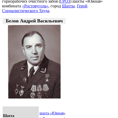
горнорабочих очистного забоя (
ГРОЗ
) шахты «Южная»
комбината
«Ростовуголь»
, город
Шахты
.
Герой
Социалистического Труда
.
Белов Андрей Васильевич
шахта «Южная»
Шахта