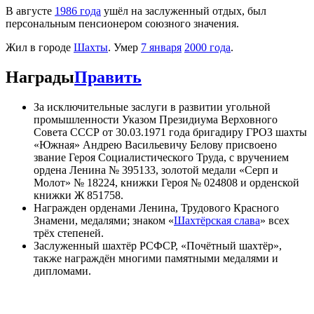
В августе
1986 года
ушёл на заслуженный отдых, был
персональным пенсионером союзного значения.
Жил в городе
Шахты
. Умер
7 января
2000 года
.
Награды
Править
За исключительные заслуги в развитии угольной
промышленности Указом Президиума Верховного
Совета СССР от 30.03.1971 года бригадиру ГРОЗ шахты
«Южная» Андрею Васильевичу Белову присвоено
звание Героя Социалистического Труда, с вручением
ордена Ленина № 395133, золотой медали «Серп и
Молот» № 18224, книжки Героя № 024808 и орденской
книжки Ж 851758.
Награжден орденами Ленина, Трудового Красного
Знамени, медалями; знаком «
Шахтёрская слава
» всех
трёх степеней.
Заслуженный шахтёр РСФСР, «Почётный шахтёр»,
также награждён многими памятными медалями и
дипломами.