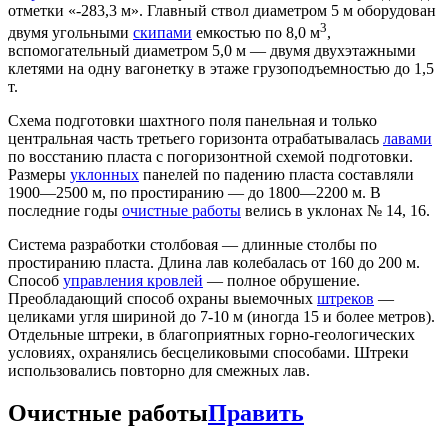
отметки «-283,3 м». Главный ствол диаметром 5 м оборудован
3
двумя угольными
скипами
емкостью по 8,0 м
,
вспомогательный диаметром 5,0 м — двумя двухэтажными
клетями на одну вагонетку в этаже грузоподъемностью до 1,5
т.
Схема подготовки шахтного поля панельная и только
центральная часть третьего горизонта отрабатывалась
лавами
по восстанию пласта с погоризонтной схемой подготовки.
Размеры
уклонных
панелей по падению пласта составляли
1900—2500 м, по простиранию — до 1800—2200 м. В
последние годы
очистные работы
велись в уклонах № 14, 16.
Система разработки столбовая — длинные столбы по
простиранию пласта. Длина лав колебалась от 160 до 200 м.
Способ
управления кровлей
— полное обрушение.
Преобладающий способ охраны выемочных
штреков
—
целиками угля шириной до 7-10 м (иногда 15 и более метров).
Отдельные штреки, в благоприятных горно-геологических
условиях, охранялись бесцеликовыми способами. Штреки
использовались повторно для смежных лав.
Очистные работы
Править