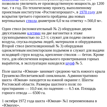
позволило увеличить ее производственную мощность до 1200
тыс. т в год. По техническому проекту, выполненному
проектным институтом «Ростовгипрошахт», в
1970 году
для
вскрытия третьего горизонта пройдены два новых
вертикальных
ствола
диаметром 6,0 м на отметку «-560,0 м».
Один ствол (вспомогательный № 2) оборудован двумя
двухэтажными
клетями
на две вагонетки в этаже
грузоподъемностью по 2,5 т; служит для подачи свежего
воздуха, спуска-подъема людей, материалов и оборудования.
Второй ствол (вентиляционный № 3) оборудован
одноклетевым инспекторским подъемом и служит для выдачи
исходящей струи воздуха, крепление стволов — бетон. Кроме
того, для обеспечения нормального проветривания горных
выработок, в эксплуатации находился
шурф
№ 5.
Поле шахты «Южная» занимает среднюю часть южного крыла
Грушевско-Несветаевской синклинали. Административно
шахта «Южная» находится на южной окраине г. Шахты
Ростовской области. Размеры шахтного поля: по
простиранию — 10,0 км; по падению — 6.5 км. Площадь
горного отвода — 6500 га.
1 октября 1972 года шахта «Южная» №1 переименована в
«Южную».