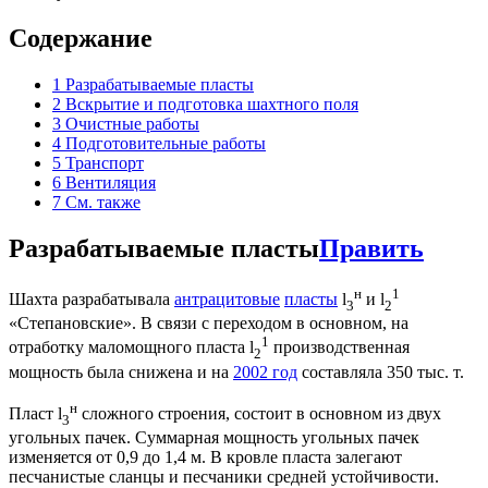
Содержание
1
Разрабатываемые пласты
2
Вскрытие и подготовка шахтного поля
3
Очистные работы
4
Подготовительные работы
5
Транспорт
6
Вентиляция
7
См. также
Разрабатываемые пласты
Править
н
1
Шахта разрабатывала
антрацитовые
пласты
l
и l
3
2
«Степановские». В связи с переходом в основном, на
1
отработку маломощного пласта l
производственная
2
мощность была снижена и на
2002 год
составляла 350 тыс. т.
н
Пласт l
сложного строения, состоит в основном из двух
3
угольных пачек. Суммарная мощность угольных пачек
изменяется от 0,9 до 1,4 м. В кровле пласта залегают
песчанистые сланцы и песчаники средней устойчивости.