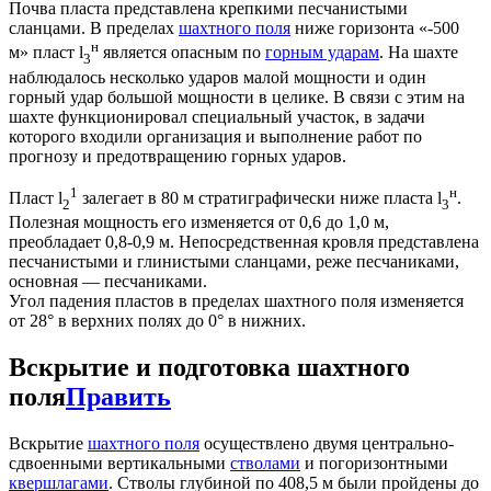
Почва пласта представлена крепкими песчанистыми
сланцами. В пределах
шахтного поля
ниже горизонта «-500
н
м» пласт l
является опасным по
горным ударам
. На шахте
3
наблюдалось несколько ударов малой мощности и один
горный удар большой мощности в целике. В связи с этим на
шахте функционировал специальный участок, в задачи
которого входили организация и выполнение работ по
прогнозу и предотвращению горных ударов.
1
н
Пласт l
залегает в 80 м стратиграфически ниже пласта l
.
2
3
Полезная мощность его изменяется от 0,6 до 1,0 м,
преобладает 0,8-0,9 м. Непосредственная кровля представлена
песчанистыми и глинистыми сланцами, реже песчаниками,
основная — песчаниками.
Угол падения пластов в пределах шахтного поля изменяется
от 28° в верхних полях до 0° в нижних.
Вскрытие и подготовка шахтного
поля
Править
Вскрытие
шахтного поля
осуществлено двумя центрально-
сдвоенными вертикальными
стволами
и погоризонтными
квершлагами
. Стволы глубиной по 408,5 м были пройдены до