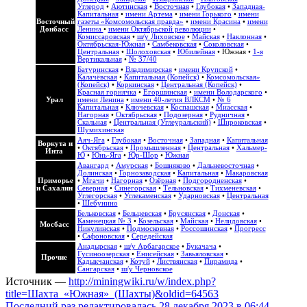
Углерод
•
Аютинская
•
Восточная
•
Глубокая
•
Западная-
Капитальная
•
имени Артема
•
имени Горького
•
имени
Восточный
газеты «Комсомольская правда»
•
имени Красина
•
имени
Донбасс
Ленина
•
имени Октябрьской революции
•
Комиссаровская
•
ш/у Лиховское
•
Майская
•
Наклонная
•
Октябрьская-Южная
•
Самбековская
•
Соколовская
•
Центральная
•
Шолоховская
•
Юбилейная
•
Южная
•
1-я
Вертикальная
•
№ 37/40
Батуринская
•
Владимирская
•
имени Крупской
•
Калачёвская
•
Капитальная (Копейск)
•
Комсомольская»
(Копейск)
•
Коркинская
•
Центральная (Копейск)
•
Красная горнячка
•
Егоршинская
•
имени Володарского
•
Урал
имени Ленина
•
имени 40-летия ВЛКСМ
•
№ 6
Капитальная
•
Ключевская
•
Коспашская
•
Миасская
•
Нагорная
•
Октябрьская
•
Подозерная
•
Рудничная
•
Скальная
•
Центральная (Углеуральский)
•
Широковская
•
Шумихинская
Аяч-Яга
•
Глубокая
•
Восточная
•
Западная
•
Капитальная
Воркута и
•
Октябрьская
•
Промышленная
•
Центральная
•
Хальмер-
Инта
Ю
•
Юнь-Яга
•
Юр-Шор
•
Южная
Авангард
•
Амурская
•
Бошняково
•
Дальневосточная
•
Долинская
•
Горнозаводская
•
Капитальная
•
Макаровская
Приморье
•
Мгачи
•
Нагорная
•
Озёрная
•
Подгородненская
•
и Сахалин
Северная
•
Синегорская
•
Тельновская
•
Тихменевская
•
Углегорская
•
Углекаменская
•
Ударновская
•
Центральная
•
Шебунино
Бельковская
•
Бельцевская
•
Брусянская
•
Донская
•
Каменецкая № 3
•
Козельская
•
Майская
•
Нелидовская
•
Мосбасс
Никулинская
•
Подмосковная
•
Россошинская
•
Прогресс
•
Сафоновская
•
Середейская
Анадырская
•
ш/у Арбагарское
•
Букачача
•
Гусиноозерская
•
Енисейская
•
Завьяловская
•
Прочие
Кадыкчанская
•
Котуй
•
Листвянская
•
Пирамида
•
Сангарская
•
ш/у Черновское
Источник —
http://miningwiki.ru/w/index.php?
title=Шахта_«Южная»_(Шахты)&oldid=64563
Последний раз редактировалась 28 декабря 2023 в 06:44