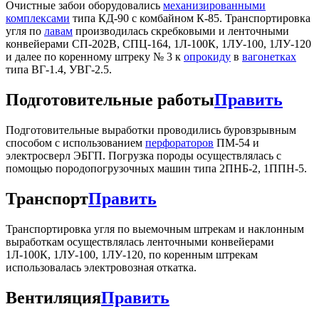
Очистные забои оборудовались
механизированными
комплексами
типа КД-90 с комбайном К-85. Транспортировка
угля по
лавам
производилась скребковыми и ленточными
конвейерами СП-202В, СПЦ-164, 1Л-100К, 1ЛУ-100, 1ЛУ-120
и далее по коренному штреку № 3 к
опрокиду
в
вагонетках
типа ВГ-1.4, УВГ-2.5.
Подготовительные работы
Править
Подготовительные выработки проводились буровзрывным
способом с использованием
перфораторов
ПМ-54 и
электросверл ЭБГП. Погрузка породы осуществлялась с
помощью породопогрузочных машин типа 2ПНБ-2, 1ППН-5.
Транспорт
Править
Транспортировка угля по выемочным штрекам и наклонным
выработкам осуществлялась ленточными конвейерами
1Л-100К, 1ЛУ-100, 1ЛУ-120, по коренным штрекам
использовалась электровозная откатка.
Вентиляция
Править