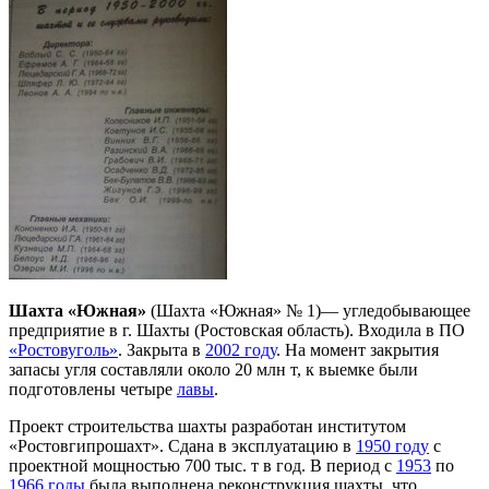
Шахта «Южная»
(Шахта «Южная» № 1)— угледобывающее
предприятие в г. Шахты (Ростовская область). Входила в ПО
«Ростовуголь»
. Закрыта в
2002 году
. На момент закрытия
запасы угля составляли около 20 млн т, к выемке были
подготовлены четыре
лавы
.
Проект строительства шахты разработан институтом
«Ростовгипрошахт». Сдана в эксплуатацию в
1950 году
с
проектной мощностью 700 тыс. т в год. В период с
1953
по
1966 годы
была выполнена реконструкция шахты, что