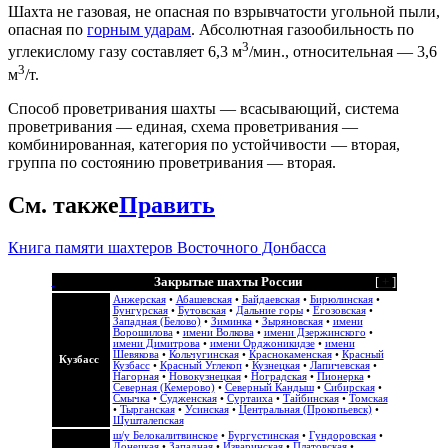
Шахта не газовая, не опасная по взрывчатости угольной пыли,
опасная по
горным ударам
. Абсолютная газообильность по
3
углекислому газу составляет 6,3 м
/мин., относительная — 3,6
3
м
/т.
Способ проветривания шахты — всасывающий, система
проветривания — единая, схема проветривания —
комбинированная, категория по устойчивости — вторая,
группа по состоянию проветривания — вторая.
См. также
Править
Книга памяти шахтеров Восточного Донбасса
Закрытые шахты России
[
+
]
Анжерская
•
Абашевская
•
Байдаевская
•
Бирюлинская
•
Бунгурская
•
Бутовская
•
Дальние горы
•
Егозовская
•
Западная (Белово)
•
Зиминка
•
Зыряновская
•
имени
Ворошилова
•
имени Волкова
•
имени Дзержинского
•
имени Димитрова
•
имени Орджоникидзе
•
имени
Шевякова
•
Кольчугинская
•
Краснокаменская
•
Красный
Кузбасс
Кузбасс
•
Красный Углекоп
•
Кузнецкая
•
Лапичевская
•
Нагорная
•
Новокузнецкая
•
Ноградская
•
Пионерка
•
Северная (Кемерово)
•
Северный Кандыш
•
Сибирская
•
Смычка
•
Судженская
•
Суртаиха
•
Тайбинская
•
Томская
•
Тырганская
•
Усинская
•
Центральная (Прокопьевск)
•
Шушталепская
ш/у Белокалитвинское
•
Бургустинская
•
Гундоровская
•
Донецкая
•
Западная
•
Изваринская
•
Платовская
•