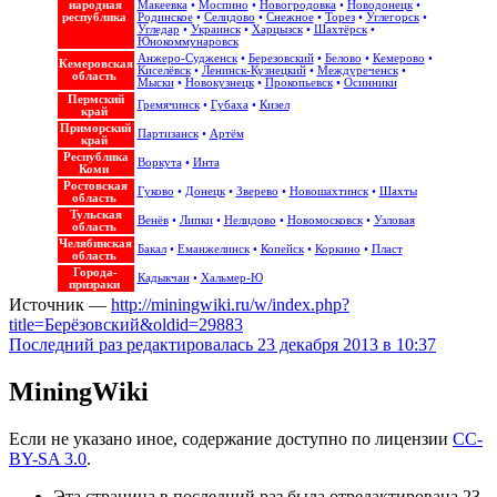
народная
Макеевка
•
Моспино
•
Новогродовка
•
Новодонецк
•
республика
Родинское
•
Селидово
•
Снежное
•
Торез
•
Углегорск
•
Угледар
•
Украинск
•
Харцызск
•
Шахтёрск
•
Юнокоммунаровск
Анжеро-Судженск
•
Березовский
•
Белово
•
Кемерово
•
Кемеровская
Киселёвск
•
Ленинск-Кузнецкий
•
Междуреченск
•
область
Мыски
•
Новокузнецк
•
Прокопьевск
•
Осинники
Пермский
Гремячинск
•
Губаха
•
Кизел
край
Приморский
Партизанск
•
Артём
край
Республика
Воркута
•
Инта
Коми
Ростовская
Гуково
•
Донецк
•
Зверево
•
Новошахтинск
•
Шахты
область
Тульская
Венёв
•
Липки
•
Нелидово
•
Новомосковск
•
Узловая
область
Челябинская
Бакал
•
Еманжелинск
•
Копейск
•
Коркино
•
Пласт
область
Города-
Кадыкчан
•
Хальмер-Ю
призраки
Источник —
http://miningwiki.ru/w/index.php?
title=Берёзовский&oldid=29883
Последний раз редактировалась 23 декабря 2013 в 10:37
MiningWiki
Если не указано иное, содержание доступно по лицензии
CC-
BY-SA 3.0
.
Эта страница в последний раз была отредактирована 23