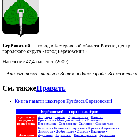
Берёзовский
— город в Кемеровской области России, центр
городского округа «город Берёзовский».
Население 47,4 тыс. чел. (2009).
Это заготовка статьи о Вашем родном городе.
Вы можете п
См. также
Править
Книга памяти шахтеров Кузбасса/Березовский
Берёзовский — город шахтёров
[
+
]
Луганская
Антрацит
•
Брянка
•
Красный Луч
•
Кировск
•
народная
Краснодон
•
Молодогвардейск
•
Ровеньки
•
республика
Первомайск
•
Свердловск
•
Стаханов
•
Суходольск
Белицкое
•
Белозерск
•
Горловка
•
Горняк
•
Дзержинск
•
Димитров
•
Доброполье
•
Донецк
•
Енакиево
•
Донецкая
Ждановка
•
Кировское
•
Красноармейск
•
Кураховка
•