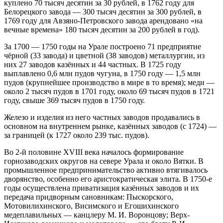
куплено 70 тысяч десятин за 30 рублей, в 1762 году для
Белорецкого завода — 300 тысяч десятин за 300 рублей, в
1769 году для Авзяно-Петровского завода арендовано «на
вечные времена» 180 тысяч десятин за 200 рублей в год).
За 1700 — 1750 годы на Урале построено 71 предприятие
чёрной (33 завода) и цветной (38 заводов) металлургии, из
них 27 заводов казённых и 44 частных. В 1725 году
выплавлено 0,6 млн пудов чугуна, в 1750 году — 1,5 млн
пудов (крупнейшее производство в мире в то время); меди —
около 2 тысяч пудов в 1701 году, около 69 тысяч пудов в 1721
году, свыше 369 тысяч пудов в 1750 году.
Железо и изделия из него частных заводов продавались в
основном на внутреннем рынке, казённых заводов (с 1724) —
за границей (к 1727 около 239 тыс. пудов).
Во 2-й половине XVIII века началось формирование
горнозаводских округов на севере Урала и около Вятки. В
промышленное предпринимательство активно втягивалось
дворянство, особенно его аристократическая элита. В 1750-е
годы осуществлена приватизация казённых заводов и их
передача придворным сановникам: Пыскорского,
Мотовилихинского, Висимского и Егошихинского
медеплавильных — канцлеру М. И. Воронцову; Верх-