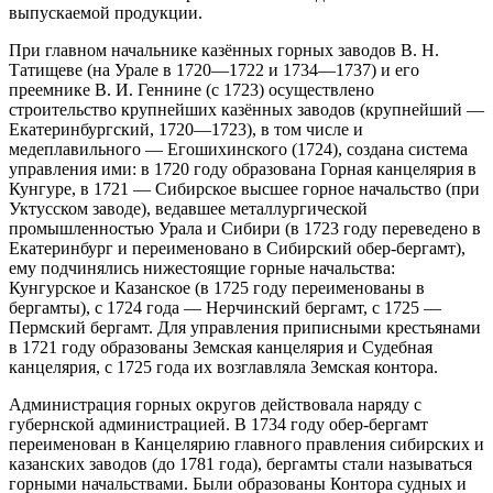
выпускаемой продукции.
При главном начальнике казённых горных заводов В. Н.
Татищеве (на Урале в 1720—1722 и 1734—1737) и его
преемнике В. И. Геннине (с 1723) осуществлено
строительство крупнейших казённых заводов (крупнейший —
Екатеринбургский, 1720—1723), в том числе и
медеплавильного — Егошихинского (1724), создана система
управления ими: в 1720 году образована Горная канцелярия в
Кунгуре, в 1721 — Сибирское высшее горное начальство (при
Уктусском заводе), ведавшее металлургической
промышленностью Урала и Сибири (в 1723 году переведено в
Екатеринбург и переименовано в Сибирский обер-бергамт),
ему подчинялись нижестоящие горные начальства:
Кунгурское и Казанское (в 1725 году переименованы в
бергамты), с 1724 года — Нерчинский бергамт, с 1725 —
Пермский бергамт. Для управления приписными крестьянами
в 1721 году образованы Земская канцелярия и Судебная
канцелярия, с 1725 года их возглавляла Земская контора.
Администрация горных округов действовала наряду с
губернской администрацией. В 1734 году обер-бергамт
переименован в Канцелярию главного правления сибирских и
казанских заводов (до 1781 года), бергамты стали называться
горными начальствами. Были образованы Контора судных и