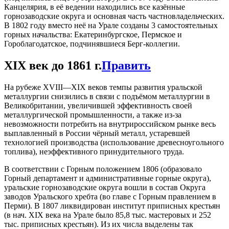
Канцелярия, в её ведении находились все казённые
горнозаводские округа и основная часть частновладельческих.
В 1802 году вместо неё на Урале созданы 3 самостоятельных
горных начальства: Екатеринбургское, Пермское и
Гороблагодатское, подчинявшиеся Берг-коллегии.
XIX век до 1861 г.
Править
На рубеже XVIII—XIX веков темпы развития уральской
металлургии снизились в связи с подъёмом металлургии в
Великобритании, увеличившей эффективность своей
металлургической промышленности, а также из-за
невозможности потребить на внутрироссийском рынке весь
выплавленный в России чёрный металл, устаревшей
технологией производства (использование древесноугольного
топлива), неэффективного принудительного труда.
В соответствии с Горным положением 1806 (образовало
Горный департамент и административные горные округа),
уральские горнозаводские округа вошли в состав Округа
заводов Уральского хребта (во главе с Горным правлением в
Перми). В 1807 ликвидирован институт приписных крестьян
(в нач. XIX века на Урале было 85,8 тыс. мастеровых и 252
тыс. приписных крестьян). Из их числа выделены так