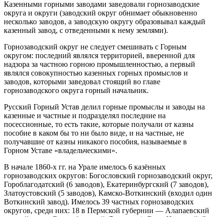
Казенными горными заводами заведовали горнозаводские
округа и округи (заводский округ обнимает обыкновенно
несколько заводов, а заводскую округу образовывал каждый
казенный завод, с отведенными к нему землями).
Горнозаводский округ не следует смешивать с Горным
округом: последний являлся территорией, вверенной для
надзора за частною горною промышленностью, а первый
являлся совокупностью казенных горных промыслов и
заводов, которыми заведовал стоящий во главе
горнозаводского округа горный начальник.
Русский Горный Устав делил горные промыслы и заводы на
казенные и частные и подразделял последние на
посессионные, то есть такие, которые получали от казны
пособие в каком бы то ни было виде, и на частные, не
получавшие от казны никакого пособия, называемые в
Горном Уставе «владельческими».
В начале 1860-х гг. на Урале имелось 6 казённых
горнозаводских округов: Богословский горнозаводский округ,
Гороблагодатский (6 заводов), Екатеринбургский (7 заводов),
Златоустовский (5 заводов), Камско-Воткинский (входил один
Воткинский завод). Имелось 39 частных горнозаводских
округов, среди них: 18 в Пермской губернии — Алапаевский