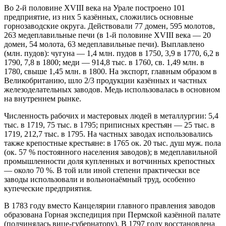
Во 2-й половине XVIII века на Урале построено 101
предприятие, из них 5 казённых, сложились основные
горнозаводские округа. Действовали 77 домен, 595 молотов,
263 медеплавильные печи (в 1-й половине XVIII века — 20
домен, 54 молота, 63 медеплавильные печи). Выплавлено
(млн. пудов): чугуна — 1,4 млн. пудов в 1750, 3,9 в 1770, 6,2 в
1790, 7,8 в 1800; меди — 914,8 тыс. в 1760, св. 1,49 млн. в
1780, свыше 1,45 млн. в 1800. На экспорт, главным образом в
Великобританию, шло 2/3 продукции казённых и частных
железоделательных заводов. Медь использовалась в основном
на внутреннем рынке.
Численность рабочих и мастеровых людей в металлургии: 5,4
тыс. в 1719, 75 тыс. в 1795; приписных крестьян — 25 тыс. в
1719, 212,7 тыс. в 1795. На частных заводах использовались
также крепостные крестьяне: в 1765 ок. 20 тыс. душ муж. пола
(ок. 57 % постоянного населения заводов); в медеплавильной
промышленности доля купленных и вотчинных крепостных
— около 70 %. В той или иной степени практически все
заводы использовали и вольнонаёмный труд, особенно
купеческие предприятия.
В 1783 году вместо Канцелярии главного правления заводов
образована Горная экспедиция при Пермской казённой палате
(подчинялась вице-губернатору). В 1797 году восстановлена