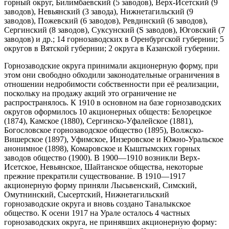
горный округ, Билимбаевский (5 заводов), Верх-Исетский (9
заводов), Невьянский (3 завода), Нижнетагильский (9
заводов), Пожевский (6 заводов), Ревдинский (6 заводов),
Сергинский (8 заводов), Суксунский (S заводов), Юговский (7
заводов) и др.; 14 горнозаводских в Оренбургской губернии; 5
округов в Вятской губернии; 2 округа в Казанской губернии.
Горнозаводские округа принимали акционерную форму, при
этом они свободно обходили законодательные ограничения в
отношении недробимости собственности при её реализации,
поскольку на продажу акций это ограничение не
распространялось. К 1910 в основном на базе горнозаводских
округов оформилось 10 акционерных обществ: Белорецкое
(1874), Камское (1880), Сергинско-Уфалейское (1881),
Богословское горнозаводское общество (1895), Волжско-
Вишерское (1897), Уфимское, Инзеровское и Южно-Уральское
анонимное (1898), Комаровское и Кыштымских горных
заводов общество (1900). В 1900—1910 возникли Верх-
Исетское, Невьянское, Шайтанское общества, некоторые
прежние прекратили существование. В 1910—1917
акционерную форму приняли Лысьвенский, Симский,
Омутнинский, Сысертский, Нижнетагильский
горнозаводские округа и вновь создано Таналыкское
общество. К осени 1917 на Урале осталось 4 частных
горнозаводских округа, не принявших акционерную форму: