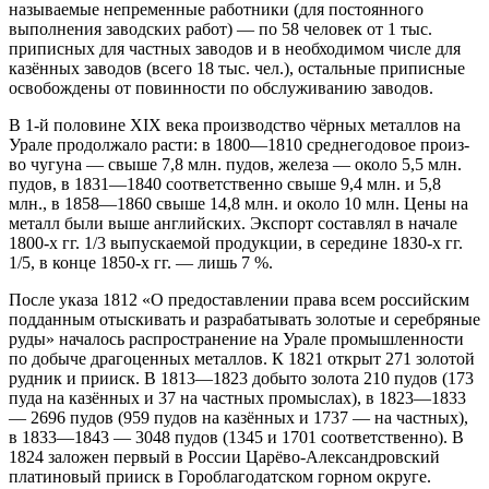
называемые непременные работники (для постоянного
выполнения заводских работ) — по 58 человек от 1 тыс.
приписных для частных заводов и в необходимом числе для
казённых заводов (всего 18 тыс. чел.), остальные приписные
освобождены от повинности по обслуживанию заводов.
В 1-й половине XIX века производство чёрных металлов на
Урале продолжало расти: в 1800—1810 среднегодовое произ-
во чугуна — свыше 7,8 млн. пудов, железа — около 5,5 млн.
пудов, в 1831—1840 соответственно свыше 9,4 млн. и 5,8
млн., в 1858—1860 свыше 14,8 млн. и около 10 млн. Цены на
металл были выше английских. Экспорт составлял в начале
1800-х гг. 1/3 выпускаемой продукции, в середине 1830-х гг.
1/5, в конце 1850-х гг. — лишь 7 %.
После указа 1812 «О предоставлении права всем российским
подданным отыскивать и разрабатывать золотые и серебряные
руды» началось распространение на Урале промышленности
по добыче драгоценных металлов. К 1821 открыт 271 золотой
рудник и прииск. В 1813—1823 добыто золота 210 пудов (173
пуда на казённых и 37 на частных промыслах), в 1823—1833
— 2696 пудов (959 пудов на казённых и 1737 — на частных),
в 1833—1843 — 3048 пудов (1345 и 1701 соответственно). В
1824 заложен первый в России Царёво-Александровский
платиновый прииск в Гороблагодатском горном округе.