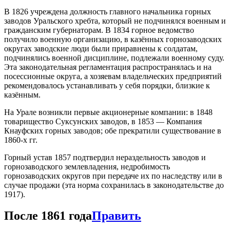
В 1826 учреждена должность главного начальника горных
заводов Уральского хребта, который не подчинялся военным и
гражданским губернаторам. В 1834 горное ведомство
получило военную организацию, в казённых горнозаводских
округах заводские люди были приравнены к солдатам,
подчинялись военной дисциплине, подлежали военному суду.
Эта законодательная регламентация распространялась и на
посессионные округа, а хозяевам владельческих предприятий
рекомендовалось устанавливать у себя порядки, близкие к
казённым.
На Урале возникли первые акционерные компании: в 1848
товарищество Суксунских заводов, в 1853 — Компания
Кнауфских горных заводов; обе прекратили существование в
1860-х гг.
Горный устав 1857 подтвердил нераздельность заводов и
горнозаводского землевладения, недробимость
горнозаводских округов при передаче их по наследству или в
случае продажи (эта норма сохранилась в законодательстве до
1917).
После 1861 года
Править