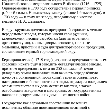
Нижнелайского и медеплавильного Выйского (1716—1725).
Одновременно в 1700 году осуществлена первая приписка
рабочей силы к Невьянскому заводу (свыше 1,6 тысяч душ), в
1703 году — к тому же заводу, переданному в частное
владение Н. А. Демидову.
Вокруг крупных доменных предприятий строились мелкие
передельные заводы, которые имели свои рудники,
каменоломни, лесные разработки (для изготовления
древесного угля), конные дворы, сенокосы, пильные
мельницы, пристани и суда для транспортировки продукции,
составлявшие единый горнозаводский округ.
Берг-привилегия (с 1719 года) разрешила представителям всех
сословий искать руду и заводить металлургические заводы,
при этом прикреплять к ним по 250 кв. саженей земли
(владельцу земли полагалось выплачивать определённую
долю от производимой продукции), гарантировала право
наследования собственности на заводы, ограждала владельцев
от вмешательства в их дела местных властей, а также
освобождала заводчиков и мастеровых от государственных
налогов и рекрутчины, а их дома — от постоя войск.
Государство как верховный собственник полезных
ископаемых облагало промышленников десятиной с