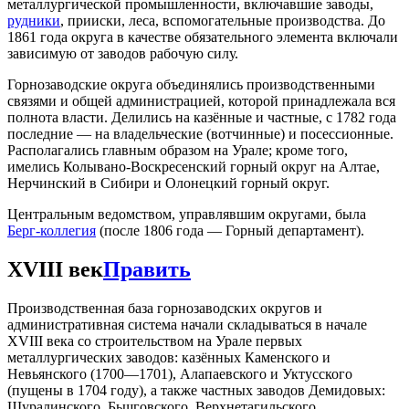
металлургической промышленности, включавшие заводы,
рудники
, прииски, леса, вспомогательные производства. До
1861 года округа в качестве обязательного элемента включали
зависимую от заводов рабочую силу.
Горнозаводские округа объединялись производственными
связями и общей администрацией, которой принадлежала вся
полнота власти. Делились на казённые и частные, с 1782 года
последние — на владельческие (вотчинные) и посессионные.
Располагались главным образом на Урале; кроме того,
имелись Колывано-Воскресенский горный округ на Алтае,
Нерчинский в Сибири и Олонецкий горный округ.
Центральным ведомством, управлявшим округами, была
Берг-коллегия
(после 1806 года — Горный департамент).
XVIII век
Править
Производственная база горнозаводских округов и
административная система начали складываться в начале
XVIII века со строительством на Урале первых
металлургических заводов: казённых Каменского и
Невьянского (1700—1701), Алапаевского и Уктусского
(пущены в 1704 году), а также частных заводов Демидовых:
Шуралинского, Бьшговского, Верхнетагильского,