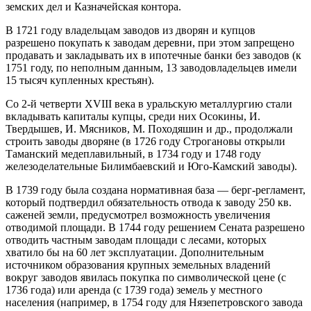
земских дел и Казначейская контора.
В 1721 году владельцам заводов из дворян и купцов
разрешено покупать к заводам деревни, при этом запрещено
продавать и закладывать их в ипотечные банки без заводов (к
1751 году, по неполным данным, 13 заводовладельцев имели
15 тысяч купленных крестьян).
Со 2-й четверти XVIII века в уральскую металлургию стали
вкладывать капиталы купцы, среди них Осокины, И.
Твердышев, И. Мясников, М. Походяшин и др., продолжали
строить заводы дворяне (в 1726 году Строгановы открыли
Таманский медеплавильный, в 1734 году и 1748 году
железоделательные Билимбаевский и Юго-Камский заводы).
В 1739 году была создана нормативная база — берг-регламент,
который подтвердил обязательность отвода к заводу 250 кв.
саженей земли, предусмотрел возможность увеличения
отводимой площади. В 1744 году решением Сената разрешено
отводить частным заводам площади с лесами, которых
хватило бы на 60 лет эксплуатации. Дополнительным
источником образования крупных земельных владений
вокруг заводов явилась покупка по символической цене (с
1736 года) или аренда (с 1739 года) земель у местного
населения (например, в 1754 году для Нязепетровского завода