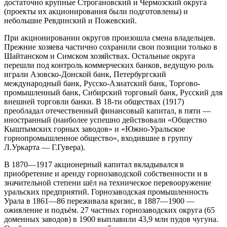
достаточно крупные Строгановский и Чермозский округа
(проекты их акционирования были подготовлены) и
небольшие Ревдинский и Пожевский.
При акционировании округов произошла смена владельцев.
Прежние хозяева частично сохранили свои позиции только в
Шайтанском и Симском хозяйствах. Остальные округа
перешли под контроль коммерческих банков, ведущую роль
играли Азовско-Донской банк, Петербургский
международный банк, Русско-Азиатский банк, Торгово-
промышленный банк, Сибирский торговый банк, Русский для
внешней торговли банки. В 18-ти обществах (1917)
преобладал отечественный финансовый капитал, в пяти —
иностранный (наиболее успешно действовали «Общество
Кыштымских горных заводов» и «Южно-Уральское
горнопромышленное общество», входившие в группу
Л.Уркарта — Г.Гувера).
В 1870—1917 акционерный капитал вкладывался в
приобретение и аренду горнозаводской собственности и в
значительной степени шёл на техническое перевооружение
уральских предприятий. Горнозаводская промышленность
Урала в 1861—86 переживала кризис, в 1887—1900 —
оживление и подъём. 27 частных горнозаводских округа (65
доменных заводов) в 1900 выплавили 43,9 млн пудов чугуна.