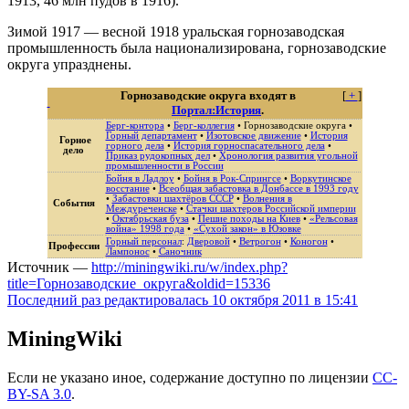
1913, 46 млн пудов в 1916).
Зимой 1917 — весной 1918 уральская горнозаводская
промышленность была национализирована, горнозаводские
округа упразднены.
Горнозаводские округа входят в
[
+
]
Портал:История
.
Берг-контора
•
Берг-коллегия
•
Горнозаводские округа
•
Горный департамент
•
Изотовское движение
•
История
Горное
горного дела
•
История горноспасательного дела
•
дело
Приказ рудокопных дел
•
Хронология развития угольной
промышленности в России
Бойня в Ладлоу
•
Бойня в Рок-Спрингсе
•
Воркутинское
восстание
•
Всеобщая забастовка в Донбассе в 1993 году
•
Забастовки шахтёров СССР
•
Волнения в
События
Междуреченске
•
Стачки шахтеров Российской империи
•
Октябрьская буза
•
Пешие походы на Киев
•
«Рельсовая
война» 1998 года
•
«Сухой закон» в Юзовке
Горный персонал
:
Дверовой
•
Ветрогон
•
Коногон
•
Профессии
Лампонос
•
Саночник
Источник —
http://miningwiki.ru/w/index.php?
title=Горнозаводские_округа&oldid=15336
Последний раз редактировалась 10 октября 2011 в 15:41
MiningWiki
Если не указано иное, содержание доступно по лицензии
CC-
BY-SA 3.0
.