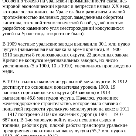
Особенно тяжело на уральской промышленности сказались
мировой экономический кризис и депрессия начала XX века,
которые осложнились на Урале слабым развитием и малой
протяжённостью железных дорог, замедленным оборотом
капитала, отсталой технологической базой, удалённостью
разработок каменного угля (месторождений коксующихся
углей на Урале тогда открыто не было).
В 1909 частные уральские заводы выплавили 30,1 млн пудов
чугуна (наименьшая выплавка за время кризиса). В 1900—
1910 закрыты 8 горнозаводских округа, 22 доменных завода.
Кризис не коснулся медеплавильных заводов, их число
увеличились (5 в 1900, 10 в 1910), увеличилось производство
меди.
В 1910 началось оживление уральской металлургии. К 1912
достигнут по основным показателям уровень 1900. 19
частных горнозаводских округа (49 заводов) в 1913
выплавили 46,8 млн пудов чугуна. Началось усиленное
железнодорожное строительство, которое было связано с
попыткой перевести уральскую металлургию на кокс: в 1911
—1917 построено 3160 км железных дорог (в 1901—1910 —
687 км). В 1-ю мировую войну из-за нехватки сырья и
топлива, рабочих рук, плохой работы транспорта уральские
предприятия сократили выплавку чугуна (55,7 млн пудов в