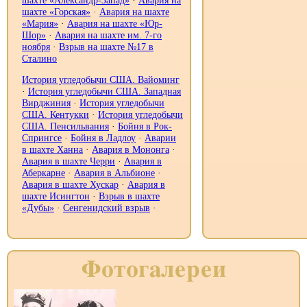
шахте «Горская»
·
Авария на шахте
«Мария»
·
Авария на шахте «Юр-
Шор»
·
Авария на шахте им. 7-го
ноября
·
Взрыв на шахте №17 в
Сталино
История угледобычи США. Вайоминг
·
История угледобычи США. Западная
Вирджиния
·
История угледобычи
США. Кентукки
·
История угледобычи
США. Пенсильвания
·
Бойня в Рок-
Спрингсе
·
Бойня в Ладлоу
·
Аварии
в шахте Ханна
·
Авария в Мононга
·
Авария в шахте Черри
·
Авария в
Аберкарне
·
Авария в Альбионе
·
Авария в шахте Хускар
·
Авария в
шахте Исингтон‎
·
Взрыв в шахте
«Дубы»
·
Сенгенидский взрыв
·
Фотогалереи