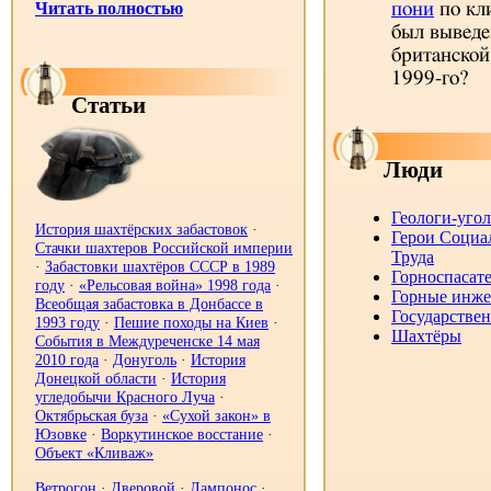
Читать полностью
пони
по кл
был выведе
британской
1999-го?
Статьи
Люди
Геологи-уго
История шахтёрских забастовок
·
Герои Социа
Стачки шахтеров Российской империи
Труда
·
Забастовки шахтёров СССР в 1989
Горноспасат
году
·
«Рельсовая война» 1998 года
·
Горные инж
Всеобщая забастовка в Донбассе в
Государстве
1993 году
·
Пешие походы на Киев
·
Шахтёры
События в Междуреченске 14 мая
2010 года
·
Донуголь
·
История
Донецкой области
·
История
угледобычи Красного Луча
·
Октябрьская буза
·
«Сухой закон» в
Юзовке
·
Воркутинское восстание
·
Объект «Кливаж»‎
Ветрогон
·
Дверовой
·
Лампонос
·