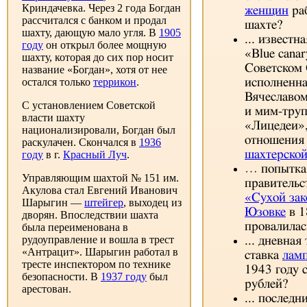
Криндачевка. Через 2 года Богдан
женщин
раб
рассчитался с банком и продал
шахте?
шахту, дающую мало угля. В
1905
... известн
году
он открыл более мощную
«Blue canar
шахту, которая до сих пор носит
Советском
название «Богдан», хотя от нее
остался только
террикон
.
исполненн
Вячеславо
С установлением Советской
и мим-тру
власти шахту
«Лицедеи»,
национализировали, Богдан был
отношения
раскулачен. Скончался в
1936
шахтерской
году
в г.
Красный Луч
.
… попытка
Управляющим шахтой № 151 им.
правительс
Акулова стал Евгений Иванович
«Сухой зак
Шарыгин —
штейгер
, выходец из
Юзовке
в 1
дворян. Впоследствии шахта
провалилас
была переименована в
рудоуправление и вошла в трест
... дневная
«Антрацит». Шарыгин работал в
ставка
лам
тресте инспектором по технике
1943 году 
безопасности. В
1937 году
был
рублей?
арестован.
... послед