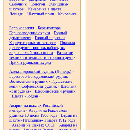
Саночник
·
Коногон
·
Женщины-
шахтёры
·
Канарейка в шахте
·
Лошади
·
Шахтный пони
·
Коногонка
·
Берг-коллегия
·
Берг-контора
·
Горнозаводские округа
·
Горный
департамент
·
Горный персонал
·
Корпус горных инженеров
·
Правила
для ведения горныхъ работъ, въ
видахъ ихъ безопасности
·
Развитие
техники и технологии горного дела
·
Приказ рудокопных дел
·
Александровский рудник (Донецк)
·
Берестово-Богодуховский рудник
·
Вознесенский рудник
·
Грушевские
копи
·
Софиевский рудник
·
Штольня
«Запрудная»
·
Щербиновский рудник
·
Шахта «Богдан»
Аварии на шахтах Российской
империи
·
Авария на Рыковском
руднике 18 июня 1908 года
·
Взрыв на
шахте «Итальянка» 1 марта 1912 года
·
Аварии на шахтах СССР
·
Авария на
шахте «Александр-Запад»
·
Авария на