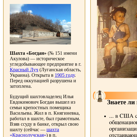
Шахта «Богдан»
(№ 151 имени
Акулова) — историческое
угледобывающее предприятие в г.
Красный Луч
(Луганская область,
Украина). Открыта в
1905 году
.
Перед оккупацией разрушена и
затоплена.
Будущий шахтовладелец Илья
Знаете ли
Евдокимович Богдан вышел из
семьи крепостных помещика
Васильева. Жил в п. Княгиневка,
... в США 
работал в шахте, был грамотным.
общенацио
Взяв ссуду в банке, открыл свою
организац
шахту (сейчас —
шахта
«Краснолучская»
) в п.
отстаивающ