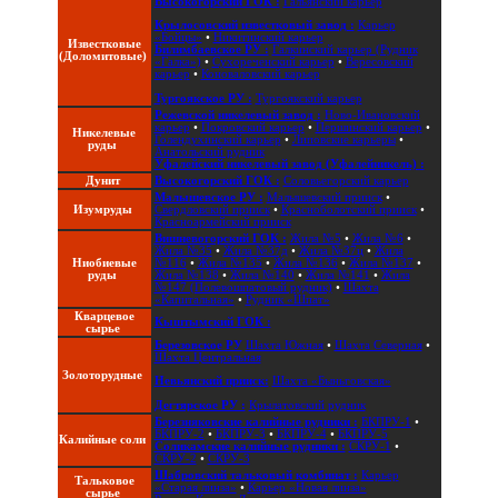
Высокогорский ГОК :
Гальянский карьер
Крылосовский известковый завод :
Карьер
«Бойцы»
•
Никитинский карьер
Известковые
Билимбаевское РУ :
Галкинский карьер (Рудник
(Доломитовые)
«Галка»)
•
Сухореченский карьер
•
Вересовский
карьер
•
Коноваловский карьер
Тургоякское РУ :
Тургоякский карьер
Режевской никелевый завод :
Ново-Ивановский
карьер
•
Покровский карьер
•
Першинский карьер
•
Никелевые
Голендухинский карьер
•
Липовские карьеры
•
руды
Анатольский рудник
Уфалейский никелевый завод (Уфалейникель) :
Дунит
Высокогорский ГОК :
Соловьегорский карьер
Малышевское РУ :
Малышевский прииск
•
Изумруды
Свердловский прииск
•
Красноболотский прииск
•
Красноармейский прииск
Вишневогорский ГОК :
Жила №5
•
Жила №6
•
Жила №35
•
Жила №37д
•
Жила №37ц
•
Жила
Ниобиевые
№116
•
Жила №135
•
Жила №136
•
Жила №137
•
руды
Жила №138
•
Жила №140
•
Жила №141
•
Жила
№147 (Полевошпатовый рудник)
•
Шахта
«Капитальная»
•
Рудник «Шпат»
Кварцевое
Кыштымский ГОК :
сырье
Березовское РУ
Шахта Южная
•
Шахта Северная
•
Шахта Центральная
Золоторудные
Невьянский прииск:
Шахта «Быньговская»
Дегтярское РУ :
Крылатовский рудник
Березняковские калийные рудники :
БКПРУ-1
•
БКПРУ-2
•
БКПРУ-3
•
БКПРУ-4
•
БКПРУ-5
Калийные соли
Соликамские калийные рудники :
СКРУ-1
•
СКРУ-2
•
СКРУ-3
Шабровский тальковый комбинат :
Карьер
Тальковое
«Старая линза»
•
Карьер «Новая линза»
сырье