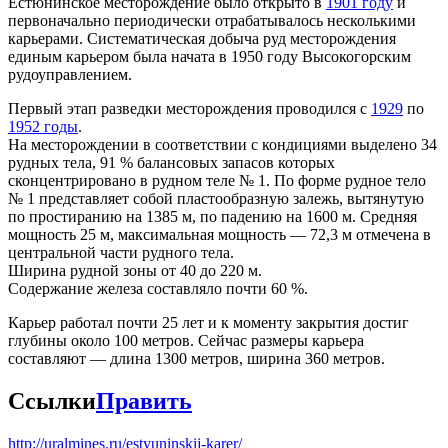
Естюнинское месторождение было открыто в
1901 году
и
первоначально периодически отрабатывалось несколькими
карьерами. Систематическая добыча руд месторождения
единым карьером была начата в 1950 году Высокогорским
рудоуправлением.
Первый этап разведки месторождения проводился с
1929
по
1952 годы
.
На месторождении в соответствии с кондициями выделено 34
рудных тела, 91 % балансовых запасов которых
сконцентрировано в рудном теле № 1. По форме рудное тело
№ 1 представляет собой пластообразную залежь, вытянутую
по простиранию на 1385 м, по падению на 1600 м. Средняя
мощность 25 м, максимальная мощность — 72,3 м отмечена в
центральной части рудного тела.
Ширина рудной зоны от 40 до 220 м.
Содержание железа составляло почти 60 %.
Карьер работал почти 25 лет и к моменту закрытия достиг
глубины около 100 метров. Сейчас размеры карьера
составляют — длина 1300 метров, ширина 360 метров.
Ссылки
Править
http://uralmines.ru/estyuninskij-karer/