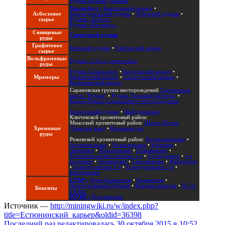
Рудник Козьмы Демьяна
Ураласбест :
Баженовский карьер
•
Асбестовое
Красноуральский рудник
•
Луковский рудник
•
сырье
Рудник «Асбест»
Рудник «Изолятор»
Свинцовые
Свинечный рудник
руды
Графитовое
Боевский рудник
•
Тайгинский карьер
сырье
Вольфрамовые
Рудник «3-й год пятилетки»
руды
Рудник Сапальского
•
Коелгинский карьер
•
Мраморы
Мраморский карьер
•
Сарапульский карьер
•
Колюткинский карьер
Сарановская группа месторождений
Сарановская
шахта "Рудная"
•
Рудник "Большой Пестерь"
•
Карьер Южно-Сарановского месторождения
Гологорский рудник
•
Шайдуровское
Ключевской хромитовый район:
Миасский хромитовый район:
Шахта Шуппе
Хромовые
(Симские ямы)
•
Карымкин лог
руды
Режевской хромитовый район:
Подкорытовское
•
Артамоновское
•
Челкасверское
•
Кривское
•
Леневское
•
Мироновское
•
Ощепковское
•
Точильногорское глинское 1-е
•
3-е поденное
•
1-е
поденное
•
Геолкомское
•
Сверчковское
•
Фабричное
•
Голендухинское 1-е
•
Голендухинское 2-е
•
Быстринское
СУБР :
Ново-Кальинская
•
Кальинская
•
Черемуховская-Глубокая
•
Красная шапочка
•
№ 14-
Бокситы
14-бис
ЮУБР :
Кургазакская
Источник —
http://miningwiki.ru/w/index.php?
title=Естюнинский_карьер&oldid=36398
Последний раз редактировалась 30 октября 2015 в 10:52