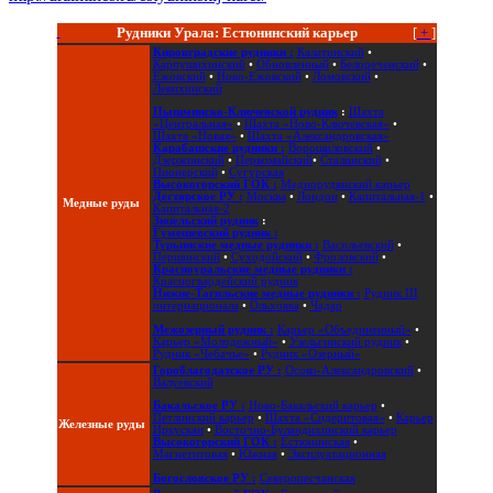
Рудники Урала: Естюнинский карьер
[
+
]
Кировградские рудники :
Калатинский
•
Карпушихинский
•
Обновленный
•
Белореченский
•
Ежовский
•
Ново-Ежовский
•
Ломовский
•
Левихинский
Пышминско-Ключевской рудник
:
Шахта
«Центральная»
•
Шахта «Ново-Ключевская»
•
Шахта «Новая»
•
Шахта «Александровская»
Карабашские рудники :
Ворошиловский
•
Дзержинский
•
Первомайский
•
Сталинский
•
Пионерский
•
Сугурская
Высокогорский ГОК :
Меднорудянский карьер
Дегтярское РУ :
Москва
•
Лондон
•
Капитальная-1
•
Медные руды
Капитальная-2
Зюзельский рудник
:
Гумешевский рудник :
Турьинские медные рудники :
Васильевский
•
Першинский
•
Суходойский
•
Фроловский
•
Красноуральские медные рудники :
Красногвардейский рудник
Нижне-Тагильские медные рудники :
Рудник III
интернационала
•
Ольховка
•
Чадар
Межозерный рудник :
Карьер «Объединенный»
•
Карьер «Молодежный»
•
Узельгинский рудник
•
Рудник «Чебачье»
•
Рудник «Озерный»
Гороблагодатское РУ :
Осоко-Александровский
•
Валуевский
Бакальское РУ :
Ново-Бакальский карьер
•
Петлинский карьер
•
Шахта «Сидеритовая»
•
Карьер
Железные руды
Иркускан
•
Восточно-Буландихинский карьер
Высокогорский ГОК :
Естюнинская
•
Магнетитовая
•
Южная
•
Эксплуатационная
Богословское РУ :
Северопесчанская