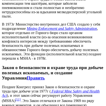
компенсации тем шахтёрам, которые заболели
пневмокониозом и стали полностью и необратимо
нетрудоспособны из-за вдыхания мелкодисперсной угольной
пыли.
В 1973г Министерство внутренних дел США создало у себя
подразделение
Mining Enforcement and Safety Administration
,
которое отдельно от Горного бюро стало органом
исполнительной власти (из-за опасения возникновения
конфликта интересов между требованиями обеспечить
безопасность при добыче полезных ископаемых и
обязанностями Горного бюро обеспечить добычу полезных
ископаемых. Эти функции (исполнительной власти) позднее
перешли к MSHA - в 1978г.
Закон о безопасности и охране труда при добыче
полезных ископаемых, и создание
Управления
Править
Позднее Конгресс принял Закон о безопасности и охране
труда при добыче угля 1977г (
Federal Mine Safety and Health
Act
), и этот закон сейчас регулирует работу Управления
[11]
(MSHA)
. Это Закон отличался от Закона 1969 по ряду
важных моментов, и он объединил все (имевшиеся)