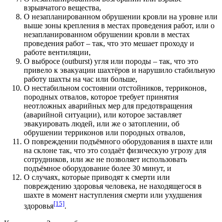
взрывчатого вещества,
О незапланированном обрушении кровли на уровне или
выше зоны крепления в местах проведения работ, или о
незапланированном обрушении кровли в местах
проведения работ – так, что это мешает проходу и
работе вентиляции,
О выбросе (outburst) угля или породы – так, что это
привело к эвакуации шахтёров и нарушило стабильную
работу шахты на час или больше,
О нестабильном состоянии отстойников, терриконов,
породных отвалов, которое требует принятия
неотложных аварийных мер для предотвращения
(аварийной ситуации), или которое заставляет
эвакуировать людей, или же о затоплении, об
обрушении терриконов или породных отвалов,
О повреждении подъёмного оборудования в шахте или
на склоне так, что это создаёт физическую угрозу для
сотрудников, или же не позволяет использовать
подъёмное оборудование более 30 минут, и
О случаях, которые приводят к смерти или
повреждению здоровья человека, не находящегося в
шахте в момент наступления смерти или ухудшения
[15]
здоровья
.