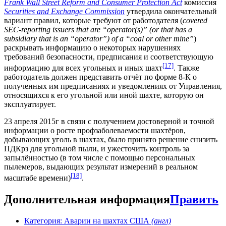
Frank Wall Street Reform and Consumer Protection Act
комиссия
Securities and Exchange Commission
утвердила окончательный
вариант правил, которые требуют от работодателя (
covered
SEC-reporting issuers that are “operator(s)” (or that has a
subsidiary that is an “operator”) of a “coal or other mine”
)
раскрывать информацию о некоторых нарушениях
требований безопасности, предписания и соответствующую
[17]
информацию для всех угольных и иных шахт
. Также
работодатель должен представить отчёт по форме 8-К о
полученных им предписаниях и уведомлениях от Управления,
относящихся к его угольной или иной шахте, которую он
эксплуатирует.
23 апреля 2015г в связи с получением достоверной и точной
информации о росте профзаболеваемости шахтёров,
добывающих уголь в шахтах, было принято решение снизить
ПДКрз для угольной пыли, и ужесточить контроль за
запылённостью (в том числе с помощью персональных
пылемеров, выдающих результат измерений в реальном
[18]
масштабе времени)
.
Дополнительная информация
Править
Категория: Аварии на шахтах США
(англ)