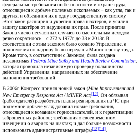
федеральные требования по безопасности и охране труда,
относящиеся к добыче полезных ископаемых – как угля, так и
других, и объединил их в одну государственную систему.
Этот закон расширил и укрепил права шахтёров, и усилил
защиту шахтёров от нарушения их прав. После принятия
Закона число несчастных случаев со смертельным исходом
резко сократилось – с 272 в 1977г до 38 к 2013г. В
соответствии с этим законом было создано Управление, а
полномочия по надзору были переданы Министерству труда.
Кроме того, в соответствии с Законом, была создана
независимая
Federal Mine Safety and Health Review Commission
,
которая проводила независимую проверку большинства
действий Управления, направленных на обеспечение
выполнения требований.
В 2006г Конгресс принял новый закон (
Mine Improvement and
[12]
New Emergency Response Act / MINER Act
)
. Он обязывал
(работодателя) разработать планы реагирования на ЧС при
подземной добыче угля; добавил новые требования,
относящиеся к командам горноспасателей, и к герметизации
заброшенных районов; требования о своевременном
извещении о авариях на шахтах; и дал больше возможности
[13]
[14]
использовать административные штрафы
.