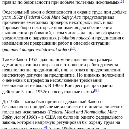
[6]
правил по безопасности при добыче полезных ископаемых
Федеральный закон о безопасности и охране труда при добыче
угля 1952г (
Federal Coal Mine Safety Act
) предусматривал
проведение ежегодных проверок некоторых шахт, и дал
Горному бюро некоторые полномочия для обеспечения
выполнения требований, в том числе – дал право оформлять
уведомления о нарушениях (
violation notices
) и предписания о
немедленном прекращении работ в опасной ситуации
[7]
(
imminent danger withdrawal orders
)
.
Также Закон 1952г дал полномочия для оценки размера
административных штрафов в отношении работодателя за
невыполнение предписаний, или за отказ в предоставлении
инспектору допуска на предприятие. Но никаких положений
о денежных штрафах за несоблюдение требований
безопасности не было. В 1966г Конгресс распространил
[8]
действие Закона 1952г на все угольные шахты
.
До 1966г – когда был принят федеральный Закон о
безопасности при добыче металлических и неметаллических
полезных ископаемых (
Federal Metal and Nonmetallic Mine
Safety Act of 1966
) – в США не было ни одного федерального
закона, который напрямую регулировал бы охрану труда на
[9]
не-угольных шахтах
. Закон 1966г предусматривал