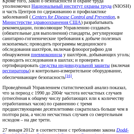
Кроме того, Закон о безопасности и охране труда
уполномочил
Национальный институт охраны труда
(NIOSH)
и часть Центров по сдерживанию и профилактике
заболеваний (
Centers for Disease Control and Prevention
, в
Министерстве здравоохранения США
) разрабатывать
рекомендации, позволяющие Управлению создавать
(обязательные для выполнения) стандарты, регулирующие
санитарно-гигиенические требования к добыче полезных
ископаемых; проводить программы медицинского
обследования шахтёров, включая флюорографию для
обнаружения
пневмокониоза
у шахтёров, добывающих уголь;
проводить исследования в шахтах; и проверять и
сертифицировать
средства индивидуальной защиты
(включая
респираторы
) и контрольно-измерительное оборудование,
[16]
обеспечивающее безопасность
.
Проведённый Управлением статистический анализ показал,
что за период с 1990 до 2004г частота несчастных случаев
(отнесённая к общему числу работающих или к количеству
отработанных часов) по сравнению с тремя
предшествующими десятилетиями сократилась больше чем в
полтора раза, а число несчастных случаев со смертельным
исходом – на две трети.
27 января 2012г в соответствии с требованиями закона
Dodd-