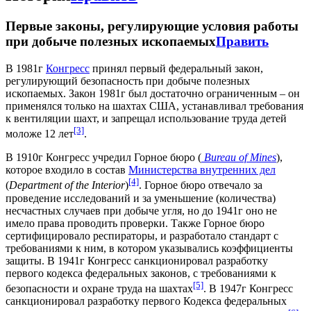
Первые законы, регулирующие условия работы
при добыче полезных ископаемых
Править
В 1981г
Конгресс
принял первый федеральный закон,
регулирующий безопасность при добыче полезных
ископаемых. Закон 1981г был достаточно ограниченным – он
применялся только на шахтах США, устанавливал требования
к вентиляции шахт, и запрещал использование труда детей
[3]
моложе 12 лет
.
В 1910г Конгресс учредил Горное бюро (
Bureau of Mines
),
которое входило в состав
Министерства внутренних дел
[4]
(
Department of the Interior
)
. Горное бюро отвечало за
проведение исследований и за уменьшение (количества)
несчастных случаев при добыче угля, но до 1941г оно не
имело права проводить проверки. Также Горное бюро
сертифицировало респираторы, и разработало стандарт с
требованиями к ним, в котором указывались коэффициенты
защиты. В 1941г Конгресс санкционировал разработку
первого кодекса федеральных законов, с требованиями к
[5]
безопасности и охране труда на шахтах
. В 1947г Конгресс
санкционировал разработку первого Кодекса федеральных