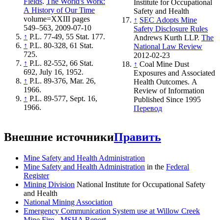
Fields
.
The World's Work:
Institute for Occupational
A History of Our Time
Safety and Health
volume=XXIII pages
↑
SEC Adopts Mine
549–563, 2009-07-10
Safety Disclosure Rules
↑
P.L. 77-49, 55 Stat. 177.
Andrews Kurth LLP.
The
↑
P.L. 80-328, 61 Stat.
National Law Review
725.
2012-02-23
↑
P.L. 82-552, 66 Stat.
↑
Coal Mine Dust
692, July 16, 1952.
Exposures and Associated
↑
P.L. 89-376, Mar. 26,
Health Outcomes. A
1966.
Review of Information
↑
P.L. 89-577, Sept. 16,
Published Since 1995
1966.
Перевод
Внешние источники
Править
Mine Safety and Health Administration
Mine Safety and Health Administration
in the
Federal
Register
Mining Division
National Institute for Occupational Safety
and Health
National Mining Association
Emergency Communication System use at Willow Creek
Mine Fire - MSHA Report