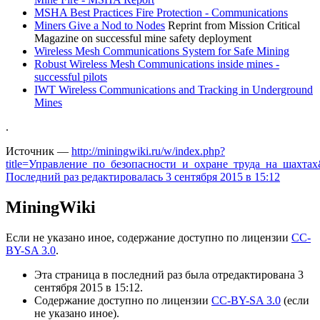
MSHA Best Practices Fire Protection - Communications
Miners Give a Nod to Nodes
Reprint from Mission Critical
Magazine on successful mine safety deployment
Wireless Mesh Communications System for Safe Mining
Robust Wireless Mesh Communications inside mines -
successful pilots
IWT Wireless Communications and Tracking in Underground
Mines
.
Источник —
http://miningwiki.ru/w/index.php?
title=Управление_по_безопасности_и_охране_труда_на_шахтах
Последний раз редактировалась 3 сентября 2015 в 15:12
MiningWiki
Если не указано иное, содержание доступно по лицензии
CC-
BY-SA 3.0
.
Эта страница в последний раз была отредактирована 3
сентября 2015 в 15:12.
Содержание доступно по лицензии
CC-BY-SA 3.0
(если
не указано иное).