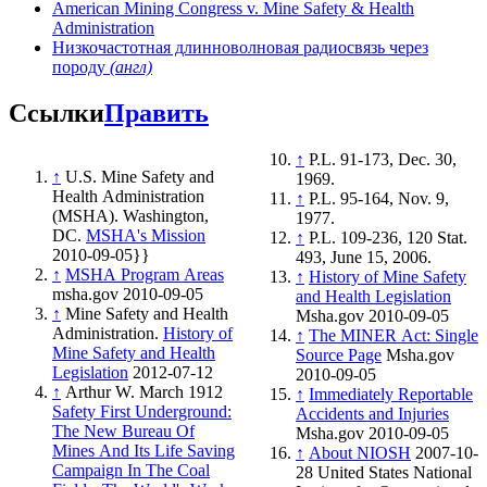
American Mining Congress v. Mine Safety & Health
Administration
Низкочастотная длинноволновая радиосвязь через
породу
(англ)
Ссылки
Править
↑
P.L. 91-173, Dec. 30,
↑
U.S. Mine Safety and
1969.
Health Administration
↑
P.L. 95-164, Nov. 9,
(MSHA). Washington,
1977.
DC.
MSHA's Mission
↑
P.L. 109-236, 120 Stat.
2010-09-05}}
493, June 15, 2006.
↑
MSHA Program Areas
↑
History of Mine Safety
msha.gov 2010-09-05
and Health Legislation
↑
Mine Safety and Health
Msha.gov 2010-09-05
Administration.
History of
↑
The MINER Act: Single
Mine Safety and Health
Source Page
Msha.gov
Legislation
2012-07-12
2010-09-05
↑
Arthur W. March 1912
↑
Immediately Reportable
Safety First Underground:
Accidents and Injuries
The New Bureau Of
Msha.gov 2010-09-05
Mines And Its Life Saving
↑
About NIOSH
2007-10-
Campaign In The Coal
28 United States National