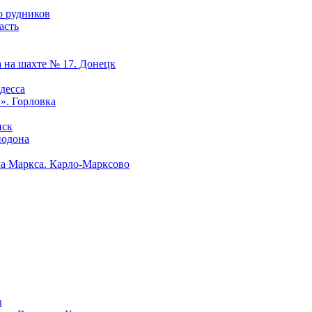
о рудников
асть
 на шахте № 17. Донецк
десса
». Горловка
нск
нодона
а Маркса. Карло-Марксово
в