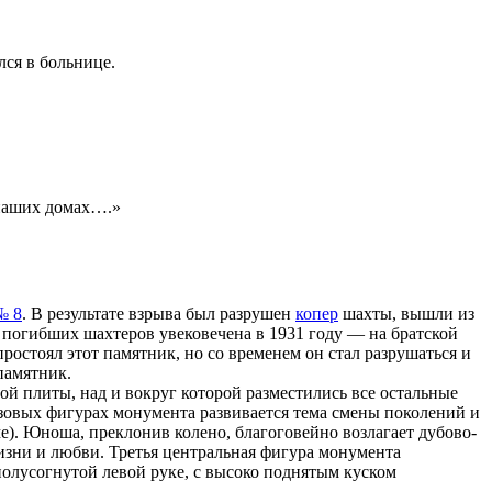
лся в больнице.
 наших домах….»
№ 8
. В результате взрыва был разрушен
копер
шахты, вышли из
 погибших шахтеров увековечена в 1931 году — на братской
остоял этот памятник, но со временем он стал разрушаться и
памятник.
 плиты, над и вокруг которой разместились все остальные
зовых фигурах монумента развивается тема смены поколений и
е). Юноша, преклонив колено, благоговейно возлагает дубово-
изни и любви. Третья центральная фигура монумента
полусогнутой левой руке, с высоко поднятым куском