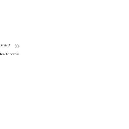
»
изни.
ев Толстой