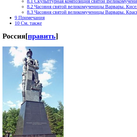
8.1
Скульптурная композиция святой Великомучен
8.2
Часовня святой великомученицы Варвары. Кисе
8.3
Часовня святой великомученицы Варвары. Кра
9
Примечания
10
См. также
Россия
[
править
]