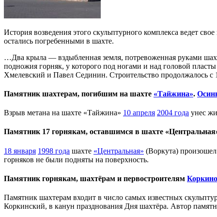
История возведения этого скульптурного комплекса ведет свое
остались погребенными в шахте.
…Два крыла — вздыбленная земля, потревоженная руками шахт
подножия горняк, у которого под ногами и над головой пласт
Хмелевский и Павел Сединин. Строительство продолжалось с 19
Памятник шахтерам, погибшим на шахте
«Тайжина»
.
Осин
Взрыв метана на шахте «Тайжина»
10 апреля
2004 года
унес жи
Памятник 17 горнякам, оставшимся в шахте «Центральная
18 января
1998 года
шахте
«Центральная»
(Воркута) произошел 
горняков не были подняты на поверхность.
Памятник горнякам, шахтёрам и первостроителям
Коркин
Памятник шахтерам входит в число самых известных скульптур 
Коркинский, в канун празднования Дня шахтёра. Автор памят