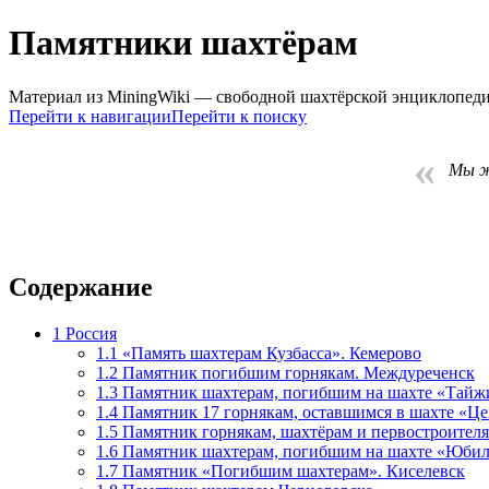
Памятники шахтёрам
Материал из MiningWiki — свободной шахтёрской энциклопед
Перейти к навигации
Перейти к поиску
«
Мы ж
Содержание
1
Россия
1.1
«Память шахтерам Кузбасса». Кемерово
1.2
Памятник погибшим горнякам. Междуреченск
1.3
Памятник шахтерам, погибшим на шахте «Тайж
1.4
Памятник 17 горнякам, оставшимся в шахте «Це
1.5
Памятник горнякам, шахтёрам и первостроителя
1.6
Памятник шахтерам, погибшим на шахте «Юбил
1.7
Памятник «Погибшим шахтерам». Киселевск