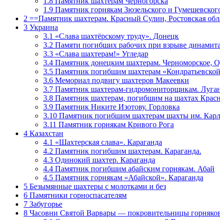
1.8
Памятник шахтерам Черногорска
1.9
Памятник горнякам Зюзельского и Гумешевског
2
==Памятник шахтерам. Красный Сулин, Ростовская обл
3
Украина
3.1
«Слава шахтёрскому труду». Донецк
3.2
Памяти погибших рабочих при взрыве динамита
3.3
«Слава шахтерам!» Угледар
3.4
Памятник донецким шахтерам. Черноморское, О
3.5
Памятник погибшим шахтерам «Кондратьевской
3.6
Мемориал подвигу шахтеров Макеевки
3.7
Памятник шахтерам-гидромониторщикам. Луга
3.8
Памятник шахтерам, погибшим на шахтах Крас
3.9
Памятник Никите Изотову. Горловка
3.10
Памятник погибшим шахтерам шахты им. Карл
3.11
Памятник горнякам Кривого Рога
4
Казахстан
4.1
«Шахтерская слава». Караганда
4.2
Памятник погибшим шахтерам. Караганда.
4.3
Одинокий шахтер. Караганда
4.4
Памятник погибшим абайским горнякам. Абай
4.5
Памятник горнякам «Абайской». Караганда
5
Безымянные шахтеры с молотками и без
6
Памятники горноспасателям
7
Забугорье
8
Часовни Святой Варвары — покровительницы горняко