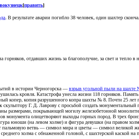
вокузнецк
[
править
]
ода
. В результате аварии погибло 38 человек, один шахтер сконча
на горняков, отдавших жизнь за благополучие, за свет и тепло в
бытий в истории Черногорска —
взрыв угольной пыли на шахте 
ушилась кровля. Катастрофа унесла жизни 118 горняков. Память
ый копер, копия разрушенного копра шахты № 8. Почти 25 лет пр
к скульптору Г. Д. Лаврову с просьбой создать монументальный 
аны размерами, покрывающей могилу железобетонной монолитной
мов монумента олицетворяют выходы горных пород. В трех брон
гура юноши (на левом холме) и фигура девушки (на правом холм
ет пальмовую ветвь — символ мира и цветы — символ великой ж
среднего холма с обнаженной головой, с шахтерской каской на 