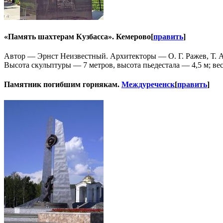
«Память шахтерам Кузбасса». Кемерово
[
править
]
Автор — Эрнст Неизвестный. Архитекторы — О. Г. Ражев, Т. А
Высота скульптуры — 7 метров, высота пьедестала — 4,5 м; в
Памятник погибшим горнякам.
Междуреченск
[
править
]