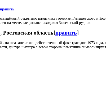
править
]
, посвящённый открытию памятника горнякам Гумешевского и Зюз
лен на месте, где раньше находился Зюзельский рудник.
 Ростовская область
[
править
]
 на нем запечатлен действительный факт трагедии 1973 года, к
сти, фигура шахтера с левой стороны памятника символизирует,