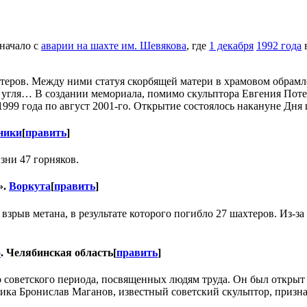
 начало с
аварии на шахте им. Шевякова
, где
1 декабря
1992 года
в
еров. Между ними статуя скорбящей матери в храмовом обрамле
ы угля… В создании мемориала, помимо скульптора Евгения Пот
99 года по август 2001-го. Открытие состоялось накануне Дня 
ники
[
править
]
зни 47 горняков.
».
Воркута
[
править
]
взрыв метана, в результате которого погибло 27 шахтеров. Из-
о
. Челябинская область
[
править
]
советского периода, посвященных людям труда. Он был открыт в
ника Бронислав Маганов, известный советский скульптор, приз