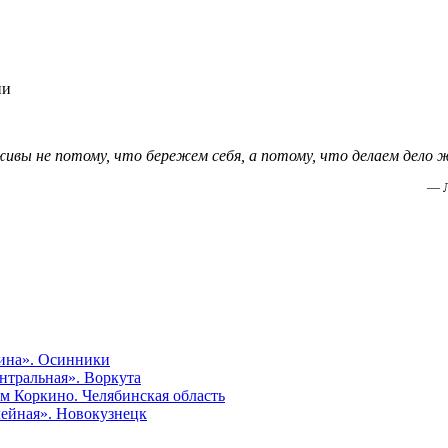
ии
ивы не потому, что бережем себя, а потому, что делаем дело ж
— Л
ина». Осинники
нтральная». Воркута
м Коркино. Челябинская область
ейная». Новокузнецк