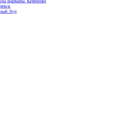
ицы Варвары. Кемерово
лёвск
сный Луч