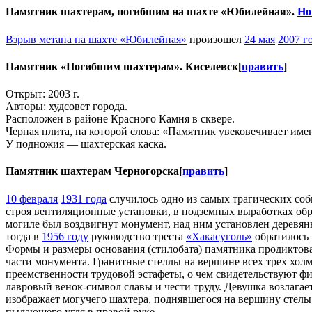
Памятник шахтерам, погибшим на шахте «Юбилейная».
Но
Взрыв метана на шахте «Юбилейная»
произошел
24 мая
2007 г
Памятник «Погибшим шахтерам». Киселевск
[
править
]
Открыт: 2003 г.
Авторы: худсовет города.
Расположен в районе Красного Камня в сквере.
Черная плита, на которой слова: «Памятник увековечивает име
У подножия — шахтерская каска.
Памятник шахтерам Черногорска
[
править
]
10 февраля
1931 года
случилось одно из самых трагических со
строя вентиляционные установки, в подземных выработках обр
могиле был воздвигнут монумент, над ним установлен деревянн
тогда в
1956 году
руководство треста
«Хакасуголь»
обратилось 
Формы и размеры основания (стилобата) памятника продиктов
части монумента. Гранитные стеллы на вершине всех трех хол
преемственности трудовой эстафеты, о чем свидетельствуют фи
лавровый венок-символ славы и чести труду. Девушка возлага
изображает могучего шахтера, поднявшегося на вершину стелы 
пылающего угля в правой руке.