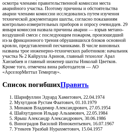
осмотра членами правительственной комиссии места
аварийного участка. Поэтому причины и обстоятельства
аварии членами комиссии исследовались путем изучения
технической документации шахты, согласно показаниям
контрольно-измерительных приборов и опросу очевидцев. 29
января комиссия назвала причины аварии — взрыв метано-
воздушной смеси с последующим пожаром, произошедший
из-за фрикционного трения обрушившихся блоков основной
кровли, представленной песчаниками. В числе виновных
названы трое инженерно-технических работников: начальник
участка № 2 Кайрулла Аринов, главный технолог Арал
Ханзабаев и главный инженер шахты Николай Цветков.
Кроме того, отмечена вина работодателя — АО
«АрселорМиттал Темиртау».
Список погибших
Править
Шарифуллин Эдуард Хамитович, 22.04.1974
Мухутдиов Рустам Фаатович, 01.10.1979
Минаков Владимир Александрович, 27.05.1954
Шайхутдинов Ильдар Альзамович, 22.05.1984
Ярыш Александр Александрович, 30.06.1986
Виноградов Василий Иннокентьевич, 16.07.1967
Утикеев Уразбай Нурахметович, 15.04.1957