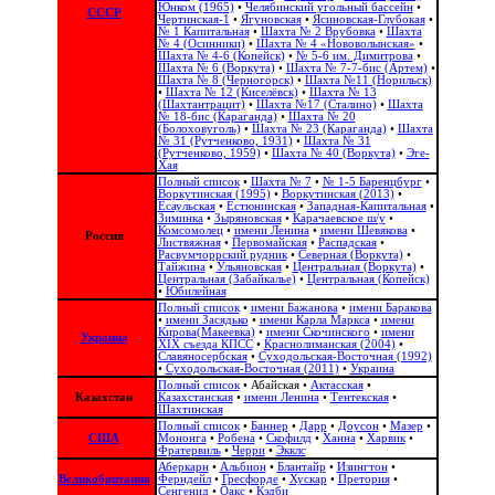
Юнком (1965)
•
Челябинский угольный бассейн
•
СССР
Чертинская-1
•
Ягуновская
•
Ясиновская-Глубокая
•
№ 1 Капитальная
•
Шахта № 2 Врубовка
•
Шахта
№ 4 (Осинники)
•
Шахта № 4 «Нововолынская»
•
Шахта № 4-6 (Копейск)
•
№ 5-6 им. Димитрова
•
Шахта № 6 (Воркута)
•
Шахта № 7-7-бис (Артем)
•
Шахта № 8 (Черногорск)
•
Шахта №11 (Норильск)
•
Шахта № 12 (Киселёвск)
•
Шахта № 13
(Шахтантрацит)
•
Шахта №17 (Сталино)
•
Шахта
№ 18-бис (Караганда)
•
Шахта № 20
(Болоховуголь)‎
•
Шахта № 23 (Караганда)
•
Шахта
№ 31 (Рутченково, 1931)
•
Шахта № 31
(Рутченково, 1959)
•
Шахта № 40 (Воркута)
•
Эге-
Хая
Полный список
•
Шахта № 7
•
№ 1-5 Баренцбург
•
Воркутинская (1995)
•
Воркутинская (2013)
•
Есаульская
•
Естюнинская
•
Западная-Капитальная
•
Зиминка
•
Зыряновская
•
Карачаевское ш/у
•
Комсомолец
•
имени Ленина
•
имени Шевякова
•
Россия
Листвяжная
•
Первомайская
•
Распадская
•
Расвумчоррский рудник
•
Северная (Воркута)
•
Тайжина
•
Ульяновская
•
Центральная (Воркута)
•
Центральная (Забайкалье)
•
Центральная (Копейск)
•
Юбилейная
Полный список
•
имени Бажанова
•
имени Баракова
•
имени Засядько
•
имени Карла Маркса
•
имени
Кирова(Макеевка)
•
имени Скочинского
•
имени
Украина
ХІХ съезда КПСС
•
Краснолиманская (2004)
•
Славяносербская
•
Суходольская-Восточная (1992)
•
Суходольская-Восточная (2011)
•
Украина
Полный список
•
Абайская
•
Актасская
•
Казахстан
Казахстанская
•
имени Ленина
•
Тентекская
•
Шахтинская
Полный список
•
Баннер
•
Дарр
•
Доусон
•
Мазер
•
США
Мононга
•
Робена
•
Скофилд
•
Ханна
•
Харвик
•
Фратервиль
•
Черри
•
Экклс
Аберкарн
•
Альбион‎
•
Блантайр
•
Изингтон
•
Великобритания
Ферндейл
•
Гресфорде
•
Хускар
•
Претория
•
Сенгенид
•
Оакс
•
Кэдби