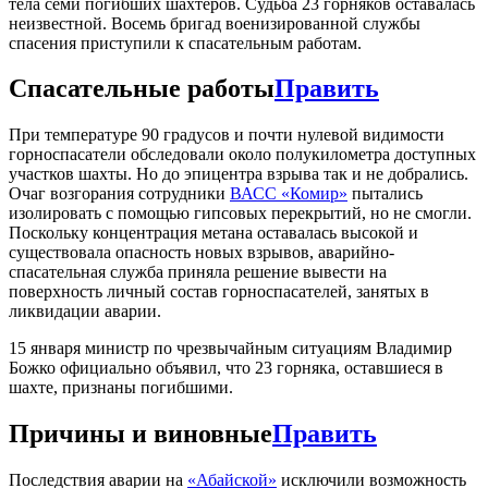
тела семи погибших шахтеров. Судьба 23 горняков оставалась
неизвестной. Восемь бригад военизированной службы
спасения приступили к спасательным работам.
Спасательные работы
Править
При температуре 90 градусов и почти нулевой видимости
горноспасатели обследовали около полукилометра доступных
участков шахты. Но до эпицентра взрыва так и не добрались.
Очаг возгорания сотрудники
ВАСС «Комир»
пытались
изолировать с помощью гипсовых перекрытий, но не смогли.
Поскольку концентрация метана оставалась высокой и
существовала опасность новых взрывов, аварийно-
спасательная служба приняла решение вывести на
поверхность личный состав горноспасателей, занятых в
ликвидации аварии.
15 января министр по чрезвычайным ситуациям Владимир
Божко официально объявил, что 23 горняка, оставшиеся в
шахте, признаны погибшими.
Причины и виновные
Править
Последствия аварии на
«Абайской»
исключили возможность