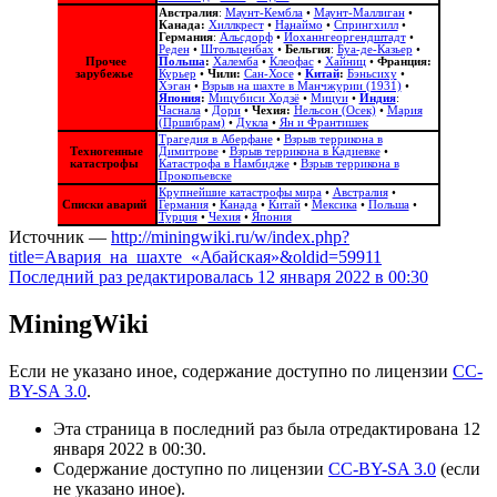
Австралия
:
Маунт-Кембла
•
Маунт-Маллиган
•
Канада:
Хиллкрест
•
Нанаймо
•
Спрингхилл
•
Германия
:
Альсдорф
•
Йоханнгеоргендштадт
•
Реден
•
Штольценбах
•
Бельгия
:
Буа-де-Казьер
•
Прочее
Польша
:
Халемба
•
Клеофас
•
Хайниц
•
Франция:
зарубежье
Курьер
•
Чили:
Сан-Хосе
•
Китай
:
Бэньсиху
•
Хэган
•
Взрыв на шахте в Манчжурии (1931)
•
Япония
:
Мицубиси Ходзё
•
Мицуи
•
Индия
:
Часнала
•
Дори
•
Чехия:
Нельсон (Осек)
•
Мария
(Пршибрам)
•
Дукла
•
Ян и Франтишек
Трагедия в Аберфане
•
Взрыв террикона в
Техногенные
Димитрове
•
Взрыв террикона в Кадиевке
•
катастрофы
Катастрофа в Намбидже
•
Взрыв террикона в
Прокопьевске
Крупнейшие катастрофы мира
•
Австралия
•
Списки аварий
Германия
•
Канада
•
Китай
•
Мексика
•
Польша
•
Турция
•
Чехия
•
Япония
Источник —
http://miningwiki.ru/w/index.php?
title=Авария_на_шахте_«Абайская»&oldid=59911
Последний раз редактировалась 12 января 2022 в 00:30
MiningWiki
Если не указано иное, содержание доступно по лицензии
CC-
BY-SA 3.0
.
Эта страница в последний раз была отредактирована 12
января 2022 в 00:30.
Содержание доступно по лицензии
CC-BY-SA 3.0
(если
не указано иное).