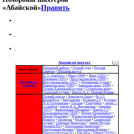
«Абайской»
Править
Аварии на шахтах
[
+
]
Внезапный выброс
•
Горный удар
•
Прорыв
Виды аварий
плывуна
•
Мёртвый воздух
№ 5 «Альберт»
•
Иван (1898)
•
Иван (1905)
•
Итальянка (1912)
•
Корсуньская копь (1899)
•
Российская
Корсуньская копь (1917)
•
Нарневский рудник
•
империя
Рыковские копи (1891)
•
Рыковские копи (1908)
•
Орлово-Еленовский рудник
•
Судженские копи
•
Успенский рудник
•
Шахта № 17 Нижняя Крынка
Полный список
•
Александр-Запад
•
№ 1-5
Баренцбург
•
Байдаевская
•
Буланаш 2-5
•
Бутовка
•
№ 6 Глубоковская
•
Горская
•
Елпидифор
•
имени 7-
го ноября
•
имени К. Е. Ворошилова
•
Зиминка
(1972)
•
Капитальная (Марковка)
•
Ключи 1-3
•
Краснолиманская (1958)
•
Мария (Первомайск)
•
Мария (Горловка)
•
Мушкетовская-Вертикальная
•
Новатор
•
Пионерка
•
Распадская
•
Салаирский
рудник
•
Северная (Кемерово)
•
имени Фрунзе
(Кривой Рог)
•
Центральная (Кемерово)
•
Центральная-Белянка
•
Центральная-Ирмино
•
Южнодонбасская №1
•
Юр-Шор
•
Юнком (1959)
•