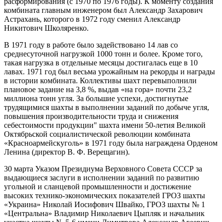
расформирования (с 1970 по 1976 годы). К моменту создания
комбината главным инженером был Александр Захарович
Астрахань, которого в 1972 году сменил Александр
Никитович Школяренко.
В 1971 году в работе было задействовано 14 лав со
среднесуточной нагрузкой 1000 тонн и более. Кроме того,
такая нагрузка в отдельные месяцы достигалась еще в 10
лавах. 1971 год был весьма урожайным на рекорды и награды
в истории комбината. Коллективы шахт перевыполнили
плановое задание на 3,8 %, выдав «на гора» почти 23,2
миллиона тонн угля. За большие успехи, достигнутые
трудящимися шахты в выполнении заданий по добыче угля,
повышения производительности труда и снижения
себестоимости продукции" шахта имени 50-летия Великой
Октябрьской социалистической революции комбината
«Красноармейскуголь» в 1971 году была награждена Орденом
Ленина (директор В. Ф. Верещагин).
30 марта Указом Президиума Верховного Совета СССР за
выдающиеся заслуги в исполнении заданий по развитию
угольной и сланцевой промышленности и достижение
высоких технико-экономических показателей ГРОЗ шахты
«Украина» Николай Иосифович Швайко, ГРОЗ шахты № 1
«Центральна» Владимир Николаевич Цыпляк и начальник