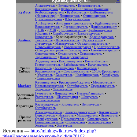
Красноармейскуголь
[
+
]
Анжероуголь
•
Беловуголь
•
Кемеровоуголь
•
Киселевскуголь
•
Кузбасская Топливная Компания
•
Кузбасс
Кузбассразрезуголь
•
Кузбассуголь
•
Куйбышевуголь
(Новокузнецк)
•
Ленинскуголь
•
Осинникиуголь
•
Прокопьевскуголь
•
Южкузбассуголь
Артёмуголь
•
Антрацит
•
Брянскуголь
•
Будённовуголь
•
Ворошиловуголь
•
Дзержинскуголь
•
Донбассантрацит
•
ДТЭК
•
ДУЭК
•
Добропольеуголь
•
Куйбышевуголь
(Сталино)
•
Октябрьуголь
•
Павлоградуголь
•
Кировуголь
•
Красноармейскуголь
•
Краснодонуголь
•
Донбасс
Ленинуголь
•
Лисичанскуголь
•
Луганскуголь
•
Лугануголь
•
Макеевуголь
•
Орджоникидзеуголь
•
Первомайскуголь
•
Ровенькиантрацит
•
Пролетарскуголь
•
Свердловантрацит
•
Селидовуголь
•
Снежноеантрацит
•
Советскуголь
•
Сталинуголь
•
Стахановуголь
•
Торезантрацит
•
Шахтерскантрацит
Андреевуголь
•
Вахрушевуголь
•
Востсибуголь
•
Гремячинскуголь
•
Забайкалуголь
•
Калачевуголь
•
Урал и
Кизелуголь
•
Коспашуголь
•
Копейскуголь
•
Сибирь
Красноярскуголь
•
Свердловскуголь
•
СУЭК-Красноярск
•
Уралуголь
•
Хакасуголь
•
Челябинскуголь
•
Челябуголь
•
Черемховуголь
Калининуголь
•
Красноармейскуголь
•
Москвоуголь
•
Мосбасс
Новомосковскуголь
•
Октябрьуголь
•
Скуратовоуголь
•
Тулауголь
•
Узловскуголь
Гуковуголь
•
Донецкуголь
•
Несветайантрацит
•
Восточный
Ростовуголь
•
Шахтантрацит
•
Шахтуголь
•
Донбасс
Шолоховскуголь
Карагандауголь
•
Кировуголь
•
Ленинуголь
•
Караганда
Октябрьуголь
Александрияуголь
•
Александровскуголь
•
Арктикуголь
•
Воркутауголь
•
Интауголь
•
Макаровуголь
•
Львовуголь
•
Прочие
Оренбургуголь
•
Приморскуголь
•
Сахалинуголь
•
регионы
Северовостокуголь
•
Средазуголь
•
Углегорскуголь
•
Холмскуголь
•
Якутуголь
Источник —
http://miningwiki.ru/w/index.php?
title=Красноармейскуголь&oldid=70162