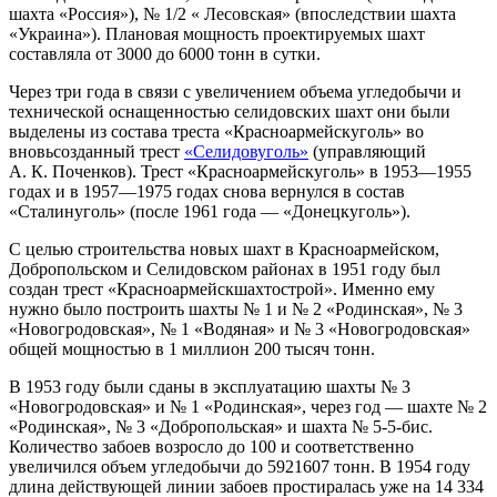
шахта «Россия»), № 1/2 « Лесовская» (впоследствии шахта
«Украина»). Плановая мощность проектируемых шахт
составляла от 3000 до 6000 тонн в сутки.
Через три года в связи с увеличением объема угледобычи и
технической оснащенностью селидовских шахт они были
выделены из состава треста «Красноармейскуголь» во
вновьсозданный трест
«Селидовуголь»
(управляющий
А. К. Поченков). Трест «Красноармейскуголь» в 1953—1955
годах и в 1957—1975 годах снова вернулся в состав
«Сталинуголь» (после 1961 года — «Донецкуголь»).
С целью строительства новых шахт в Красноармейском,
Добропольском и Селидовском районах в 1951 году был
создан трест «Красноармейскшахтострой». Именно ему
нужно было построить шахты № 1 и № 2 «Родинская», № 3
«Новогродовская», № 1 «Водяная» и № 3 «Новогродовская»
общей мощностью в 1 миллион 200 тысяч тонн.
В 1953 году были сданы в эксплуатацию шахты № 3
«Новогродовская» и № 1 «Родинская», через год — шахте № 2
«Родинская», № 3 «Добропольская» и шахта № 5-5-бис.
Количество забоев возросло до 100 и соответственно
увеличился объем угледобычи до 5921607 тонн. В 1954 году
длина действующей линии забоев простиралась уже на 14 334