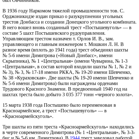
был Овчинников.
В 1936 году Наркомом тяжелой промышленности тов. С.
Орджоникидзе издан приказ о разукрупнении угольных
трестов Донбасса и создании Донецкого угольного комбината.
В него вошел вновь созданный трест «Постышевуголь» — в
составе 5 шахт Постышевского рудоуправления.
Управляющим трестом назначен т. Орлов И. В., зам.
управляющего и главным инженером т. Мошкин Л. Н. В
разное время (вплоть до 1941 года) трест объединял шахты
№ 5-6 имени Димитрова («Новый Донбасс», имени
Скрыпника), № 1 «Центральная» (имени Чувырина, № 1-3
«Центральная», в состав которой входили шахты № 1, № 2 и
№ 3), № 3, № 17-18 имени РККА, № 19-20 имени Шевченко,
№ 38 «Кураховская». Две шахты (№ 19-20 имени Шевченко и
№ 5-6 имени Димитрова) были награждены орденами
Трудового Красного Знамени. В предвоенный 1940 год на
шахтах треста было добыто 3 035 377 тонн «черного золота».
15 марта 1938 года Постышево было переименован в
Красноармейское, а трест «Постышевуголь» — в
«Красноармейскуголь».
Три шахты из пяти треста «Красноармейскуголь» находились
в черте современного Димитрова (№ 1 «Центральная», № 3-3-
бис и № 5-6 им. Димитрова). В
1944
трест заведовал работой