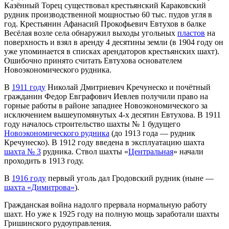
Казённый Торец существовал крестьянский Караковский
рудник производственной мощностью 60 тыс. пудов угля в
год. Крестьянин Афанасий Прокофьевич Евтухов в балке
Весёлая возле села обнаружил выходы угольных
пластов
на
поверхность и взял в аренду 4 десятины земли (в 1904 году он
уже упоминается в списках арендаторов крестьянских шахт).
Ошибочно принято считать Евтухова основателем
Новоэкономического рудника.
В
1911 году
Николай Дмитриевич Кречунеско и почётный
гражданин Федор Евграфович Иевлев получили право на
горные работы в районе западнее Новоэкономического за
исключением вышеупомянутых 4-х десятин Евтухова. В 1911
году началось строительство шахты № 1 будущего
Новоэкономического рудника
(до 1913 года — рудник
Кречунеско). В 1912 году введена в эксплуатацию шахта
шахта № 3
рудника. Ствол шахты «
Центральная
» начали
проходить в 1913 году.
В
1916 году
первый уголь дал Гродовский рудник (ныне —
шахта «Димитрова»
).
Гражданская война надолго прервала нормальную работу
шахт. Но уже к 1925 году на полную мощь заработали шахты
Гришинского рудоуправления.