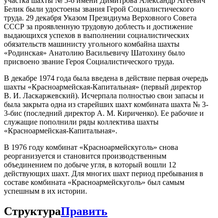
участка шахты № 5-6 имени Димитрова Александр Агеевич
Белик были удостоены звания Герой Социалистического
труда. 29 декабря Указом Президиума Верховного Совета
СССР за проявленную трудовую доблесть и достижение
выдающихся успехов в выполнении социалистических
обязательств машинисту угольного комбайна шахты
«Родинская» Анатолию Васильевичу Шатохину было
присвоено звание Героя Социалистического труда.
В декабре 1974 года была введена в действие первая очередь
шахты «Красноармейская-Капитальная» (первый директор
В. И. Ласкаржевский). Исчерпала полностью свои запасы и
была закрыта одна из старейших шахт комбината шахта № 3-
3-бис (последний директор А. М. Кириченко). Ее рабочие и
служащие пополнили ряды коллектива шахты
«Красноармейская-Капитальная».
В 1976 году комбинат «Красноармейскуголь» снова
реорганизуется и становится производственным
объединением по добыче угля, в который вошли 12
действующих шахт. Для многих шахт период пребывания в
составе комбината «Красноармейскуголь» был самым
успешным в их истории.
Структура
Править