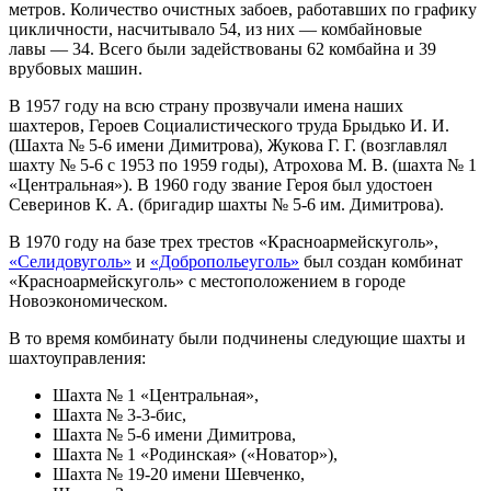
метров. Количество очистных забоев, работавших по графику
цикличности, насчитывало 54, из них — комбайновые
лавы — 34. Всего были задействованы 62 комбайна и 39
врубовых машин.
В 1957 году на всю страну прозвучали имена наших
шахтеров, Героев Социалистического труда Брыдько И. И.
(Шахта № 5-6 имени Димитрова), Жукова Г. Г. (возглавлял
шахту № 5-6 с 1953 по 1959 годы), Атрохова М. В. (шахта № 1
«Центральная»). В 1960 году звание Героя был удостоен
Северинов К. А. (бригадир шахты № 5-6 им. Димитрова).
В 1970 году на базе трех трестов «Красноармейскуголь»,
«Селидовуголь»
и
«Добропольеуголь»
был создан комбинат
«Красноармейскуголь» с местоположением в городе
Новоэкономическом.
В то время комбинату были подчинены следующие шахты и
шахтоуправления:
Шахта № 1 «Центральная»,
Шахта № 3-3-бис,
Шахта № 5-6 имени Димитрова,
Шахта № 1 «Родинская» («Новатор»),
Шахта № 19-20 имени Шевченко,