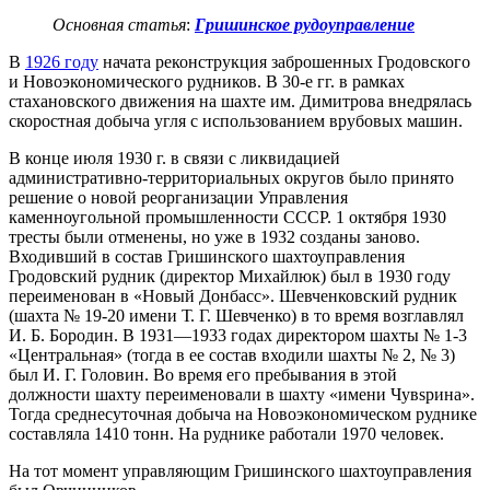
Основная статья
:
Гришинское рудоуправление
В
1926 году
начата реконструкция заброшенных Гродовского
и Новоэкономического рудников. В 30-е гг. в рамках
стахановского движения на шахте им. Димитрова внедрялась
скоростная добыча угля с использованием врубовых машин.
В конце июля 1930 г. в связи с ликвидацией
административно-территориальных округов было принято
решение о новой реорганизации Управления
каменноугольной промышленности СССР. 1 октября 1930
тресты были отменены, но уже в 1932 созданы заново.
Входивший в состав Гришинского шахтоуправления
Гродовский рудник (директор Михайлюк) был в 1930 году
переименован в «Новый Донбасс». Шевченковский рудник
(шахта № 19-20 имени Т. Г. Шевченко) в то время возглавлял
И. Б. Бородин. В 1931—1933 годах директором шахты № 1-3
«Центральная» (тогда в ее состав входили шахты № 2, № 3)
был И. Г. Головин. Во время его пребывания в этой
должности шахту переименовали в шахту «имени Чувsрина».
Тогда среднесуточная добыча на Новоэкономическом руднике
составляла 1410 тонн. На руднике работали 1970 человек.
На тот момент управляющим Гришинского шахтоуправления