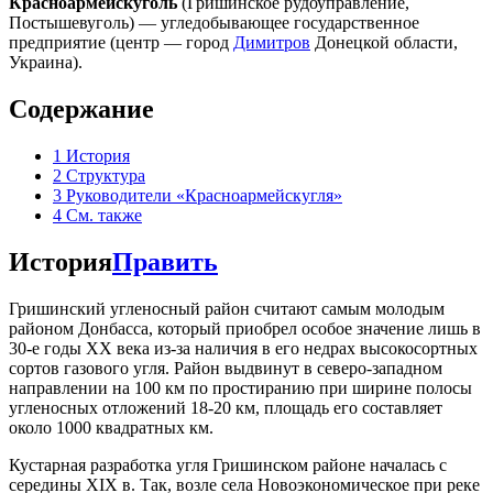
Красноармейскуголь
(Гришинское рудоуправление,
Постышевуголь) — угледобывающее государственное
предприятие (центр — город
Димитров
Донецкой области,
Украина).
Содержание
1
История
2
Структура
3
Руководители «Красноармейскугля»
4
См. также
История
Править
Гришинский угленосный район считают самым молодым
районом Донбасса, который приобрел особое значение лишь в
30-е годы ХХ века из-за наличия в его недрах высокосортных
сортов газового угля. Район выдвинут в северо-западном
направлении на 100 км по простиранию при ширине полосы
угленосных отложений 18-20 км, площадь его составляет
около 1000 квадратных км.
Кустарная разработка угля Гришинском районе началась с
середины XIX в. Так, возле села Новоэкономическое при реке