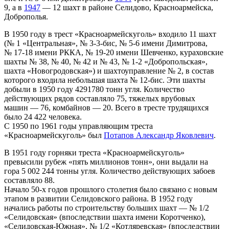
9, а в
1947
— 12 шахт в районе Селидово, Красноармейска,
Доброполья.
В 1950 году в трест «Красноармейскуголь» входило 11 шахт
(№ 1 «Центральная», № 3-3-бис, № 5-6 имени Димитрова,
№ 17-18 имени РККА, № 19-20 имени Шевченко, кураховские
шахты № 38, № 40, № 42 и № 43, № 1-2 «Добропольская»,
шахта «Новогродовская») и шахтоуправление № 2, в состав
которого входила небольшая шахта № 12-бис. Эти шахты
добыли в 1950 году 4291780 тонн угля. Количество
действующих рядов составляло 75, тяжелых врубовых
машин — 76, комбайнов — 20. Всего в тресте трудящихся
было 24 422 человека.
С 1950 по 1961 годы управляющим треста
«Красноармейскуголь» был
Потапов Александр Яковлевич
.
В 1951 году горняки треста «Красноармейскуголь»
превысили рубеж «пять миллионов тонн», они выдали на
гора 5 002 244 тонны угля. Количество действующих забоев
составляло 88.
Начало 50-х годов прошлого столетия было связано с новым
этапом в развитии Селидовского района. В 1952 году
начались работы по строительству больших шахт — № 1/2
«Селидовская» (впоследствии шахта имени Коротченко),
«Селидовская-Южная», № 1/2 «Котляревская» (впоследствии