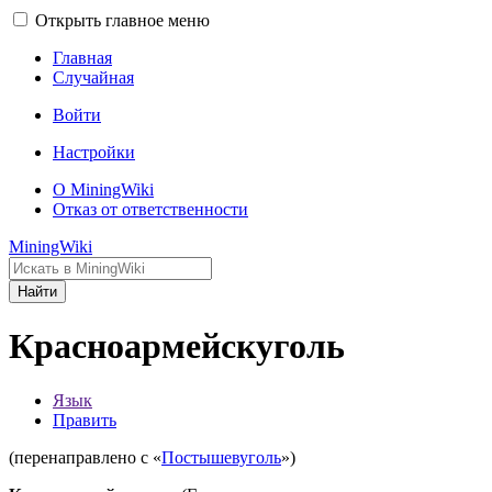
Открыть главное меню
Главная
Случайная
Войти
Настройки
О MiningWiki
Отказ от ответственности
MiningWiki
Найти
Красноармейскуголь
Язык
Править
(перенаправлено с «
Постышевуголь
»)