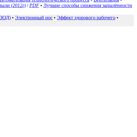
 пыли
(2012г)
/
PDF
•
Лучшие способы снижения запылённости
ИЗОД)
•
Электронный нос
•
Эффект здорового рабочего
•