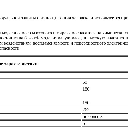
идуальной защиты органов дыхания человека и используется при
модели самого массового в мире самоспасателя на химически 
е достоинства базовой модели: малую массу и высокую надежнос
 воздействиям, воспламеняемости и поверхностного электричес
опасности.
ие характеристики
50
180
150
262
не более 3
5