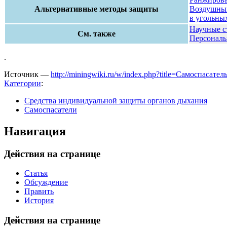
Альтернативные методы защиты
Воздушны
в угольны
Научные с
См. также
Персонал
.
Источник —
http://miningwiki.ru/w/index.php?title=Самоспас
Категории
:
Средства индивидуальной защиты органов дыхания
Самоспасатели
Навигация
Действия на странице
Статья
Обсуждение
Править
История
Действия на странице