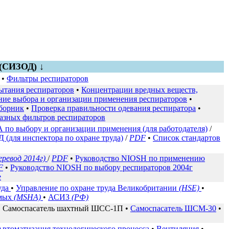
(СИЗОД) ↓
•
Фильтры респираторов
ытания респираторов
•
Концентрации вредных веществ,
ние выбора и организации применения респираторов
•
борник
•
Проверка правильности одевания респиратора
•
азных фильтров респираторов
по выбору и организации применения (для работодателя)
/
(для инспектора по охране труда)
/
PDF
•
Список стандартов
еревод 2014г)
/
PDF
•
Руководство NIOSH по применению
F
•
Руководство NIOSH по выбору респираторов 2004г
е
уда
•
Управление по охране труда Великобритании
(HSE)
•
емых
(MSHA)
•
АСИЗ
(РФ)
•
Самоспасатель шахтный ШСС-1П
•
Самоспасатель ШСМ-30
•
Автоматизация технологического процесса
•
Вентиляция
•