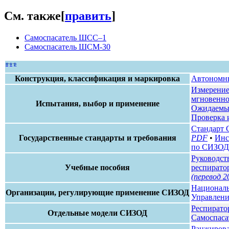
См. также
[
править
]
Самоспасатель ШСС–1
Самоспасатель ШСМ-30
п
·
о
·
р
Конструкция, классификация и маркировка
Автономны
Измерение
мгновенно
Испытания, выбор и применение
Ожидаемые
Проверка 
Стандарт 
Государственные стандарты и требования
PDF
•
Инс
по СИЗО
Руководст
Учебные пособия
респирато
(перевод 2
Националь
Организации, регулирующие применение СИЗОД
Управлени
Респирато
Отдельные модели СИЗОД
Самоспаса
Ранжирова