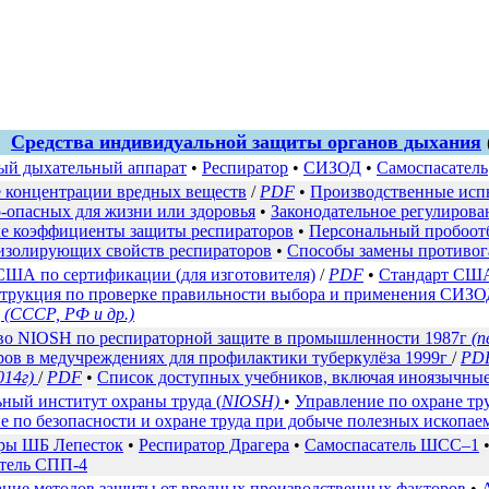
Средства индивидуальной защиты органов дыхания
й дыхательный аппарат
•
Респиратор
•
СИЗОД
•
Самоспасатель
 концентрации вредных веществ
/
PDF
•
Производственные исп
-опасных для жизни или здоровья
•
Законодательное регулирова
 коэффициенты защиты респираторов
•
Персональный пробоот
изолирующих свойств респираторов
•
Способы замены противог
США по сертификации (для изготовителя)
/
PDF
•
Стандарт США 
трукция по проверке правильности выбора и применения СИЗОД 
Д
(СССР, РФ и др.)
во NIOSH по респираторной защите в промышленности 1987г
(п
ров в медучреждениях для профилактики туберкулёза 1999г
/
PD
014г)
/
PDF
•
Список доступных учебников, включая иноязычны
ный институт охраны труда (
NIOSH)
•
Управление по охране тр
е по безопасности и охране труда при добыче полезных ископа
ры ШБ Лепесток
•
Респиратор Драгера
•
Самоспасатель ШСС–1
тель СПП-4
ние методов защиты от вредных производственных факторов
•