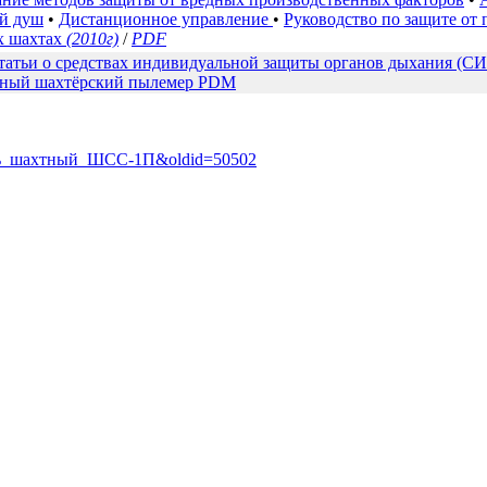
й душ
•
Дистанционное управление
•
Руководство по защите от
х шахтах
(2010г)
/
PDF
татьи о средствах индивидуальной защиты органов дыхания (С
ьный шахтёрский пылемер PDM
атель_шахтный_ШСС-1П&oldid=50502