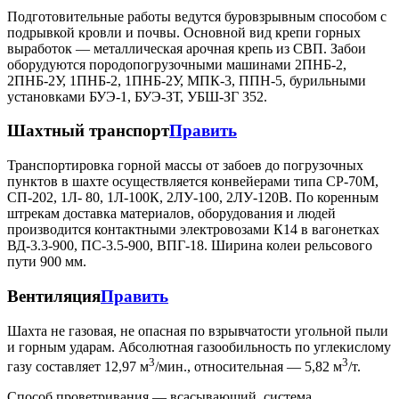
Подготовительные работы ведутся буровзрывным способом с
подрывкой кровли и почвы. Основной вид крепи горных
выработок — металлическая арочная крепь из СВП. Забои
оборудуются породопогрузочными машинами 2ПНБ-2,
2ПНБ-2У, 1ПНБ-2, 1ПНБ-2У, МПК-3, ППН-5, бурильными
установками БУЭ-1, БУЭ-ЗТ, УБШ-ЗГ 352.
Шахтный транспорт
Править
Транспортировка горной массы от забоев до погрузочных
пунктов в шахте осуществляется конвейерами типа СР-70М,
СП-202, 1Л- 80, 1Л-100К, 2ЛУ-100, 2ЛУ-120В. По коренным
штрекам доставка материалов, оборудования и людей
производится контактными электровозами К14 в вагонетках
ВД-3.3-900, ПС-3.5-900, ВПГ-18. Ширина колеи рельсового
пути 900 мм.
Вентиляция
Править
Шахта не газовая, не опасная по взрывчатости угольной пыли
и горным ударам. Абсолютная газообильность по углекислому
3
3
газу составляет 12,97 м
/мин., относительная — 5,82 м
/т.
Способ проветривания — всасывающий, система