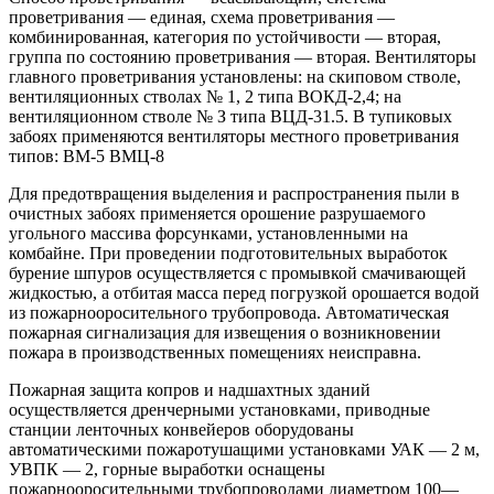
проветривания — единая, схема проветривания —
комбинированная, категория по устойчивости — вторая,
группа по состоянию проветривания — вторая. Вентиляторы
главного проветривания установлены: на скиповом стволе,
вентиляционных стволах № 1, 2 типа ВОКД-2,4; на
вентиляционном стволе № З типа ВЦД-31.5. В тупиковых
забоях применяются вентиляторы местного проветривания
типов: ВМ-5 ВМЦ-8
Для предотвращения выделения и распространения пыли в
очистных забоях применяется орошение разрушаемого
угольного массива форсунками, установленными на
комбайне. При проведении подготовительных выработок
бурение шпуров осуществляется с промывкой смачивающей
жидкостью, а отбитая масса перед погрузкой орошается водой
из пожарнооросительного трубопровода. Автоматическая
пожарная сигнализация для извещения о возникновении
пожара в производственных помещениях неисправна.
Пожарная защита копров и надшахтных зданий
осуществляется дренчерными установками, приводные
станции ленточных конвейеров оборудованы
автоматическими пожаротушащими установками УАК — 2 м,
УВПК — 2, горные выработки оснащены
пожарнооросительными трубопроводами диаметром 100—