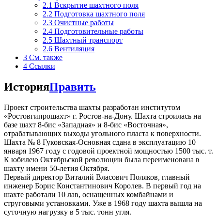
2.1
Вскрытие шахтного поля
2.2
Подготовка шахтного поля
2.3
Очистные работы
2.4
Подготовительные работы
2.5
Шахтный транспорт
2.6
Вентиляция
3
См. также
4
Ссылки
История
Править
Проект строительства шахты разработан институтом
«Ростовгипрошахт» г. Ростов-на-Дону. Шахта строилась на
базе шахт 8-бис «Западная» и 8-бис «Восточная»,
отрабатывающих выходы угольного пласта к поверхности.
Шахта № 8 Гуковская-Основная сдана в эксплуатацию 10
января 1967 году с годовой проектной мощностью 1500 тыс. т.
К юбилею Октябрьской революции была переименована в
шахту имени 50-летия Октября.
Первый директор Виталий Власович Поляков, главный
инженер Борис Константинович Королев. В первый год на
шахте работали 10 лав, оснащенных комбайнами и
струговыми установками. Уже в 1968 году шахта вышла на
суточную нагрузку в 5 тыс. тонн угля.