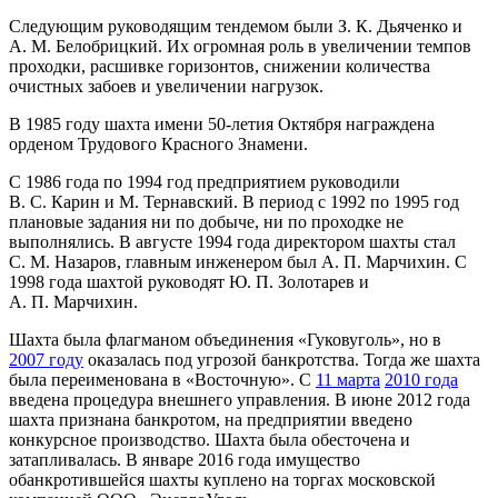
Следующим руководящим тендемом были З. К. Дьяченко и
А. М. Белобрицкий. Их огромная роль в увеличении темпов
проходки, расшивке горизонтов, снижении количества
очистных забоев и увеличении нагрузок.
В 1985 году шахта имени 50-летия Октября награждена
орденом Трудового Красного Знамени.
С 1986 года по 1994 год предприятием руководили
В. С. Карин и М. Тернавский. В период с 1992 по 1995 год
плановые задания ни по добыче, ни по проходке не
выполнялись. В августе 1994 года директором шахты стал
С. М. Назаров, главным инженером был А. П. Марчихин. С
1998 года шахтой руководят Ю. П. Золотарев и
А. П. Марчихин.
Шахта была флагманом объединения «Гуковуголь», но в
2007 году
оказалась под угрозой банкротства. Тогда же шахта
была переименована в «Восточную». С
11 марта
2010 года
введена процедура внешнего управления. В июне 2012 года
шахта признана банкротом, на предприятии введено
конкурсное производство. Шахта была обесточена и
затапливалась. В январе 2016 года имущество
обанкротившейся шахты куплено на торгах московской