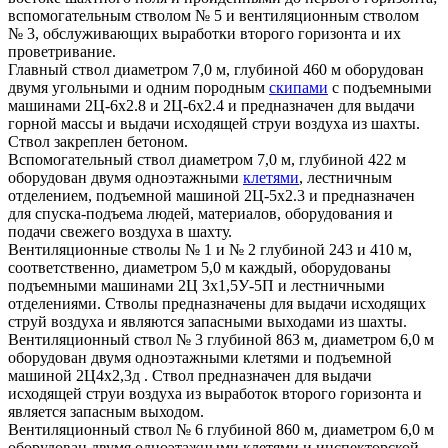
вспомогательным стволом № 5 и вентиляционным стволом
№ 3, обслуживающих выработки второго горизонта и их
проветривание.
Главный ствол диаметром 7,0 м, глубиной 460 м оборудован
двумя угольными и одним породным
скипами
с подъемными
машинами 2Ц-6х2.8 и 2Ц-6х2.4 и предназначен для выдачи
горной массы и выдачи исходящей струи воздуха из шахты.
Ствол закреплен бетоном.
Вспомогательный ствол диаметром 7,0 м, глубиной 422 м
оборудован двумя одноэтажными
клетями
, лестничным
отделением, подъемной машиной 2Ц-5х2.3 и предназначен
для спуска-подъема людей, материалов, оборудования и
подачи свежего воздуха в шахту.
Вентиляционные стволы № 1 и № 2 глубиной 243 и 410 м,
соответственно, диаметром 5,0 м каждый, оборудованы
подъемными машинами 2Ц 3х1,5У-5П и лестничными
отделениями. Стволы предназначены для выдачи исходящих
струй воздуха и являются запасными выходами из шахты.
Вентиляционный ствол № 3 глубиной 863 м, диаметром 6,0 м
оборудован двумя одноэтажными клетями и подъемной
машиной 2Ц4х2,3д . Ствол предназначен для выдачи
исходящей струи воздуха из выработок второго горизонта и
является запасным выходом.
Вентиляционный ствол № 6 глубиной 860 м, диаметром 6,0 м
оборудован двумя одноэтажными клетями и инспекторской