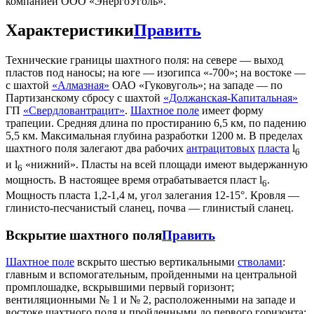
компанией ООО «ЭнергоУголь».
Характеристики
Править
Технические границы шахтного поля: на севере — выход
пластов под наносы; на юге — изогипса «-700»; на востоке —
с шахтой
«Алмазная»
ОАО «Гуковуголь»; на западе — по
Партизанскому сбросу с шахтой
«Должанская-Капитальная»
ГП
«Свердловантрацит»
.
Шахтное поле
имеет форму
трапеции. Средняя длина по простиранию 6,5 км, по падению
5,5 км. Максимальная глубина разработки 1200 м. В пределах
шахтного поля залегают два рабочих
антрацитовых
пласта
l
6
и l
«нижний». Пласты на всей площади имеют выдержанную
6
мощность. В настоящее время отрабатывается пласт l
.
6
Мощность пласта 1,2-1,4 м, угол залегания 12-15°. Кровля —
глинисто-песчанистый сланец, почва — глинистый сланец.
Вскрытие шахтного поля
Править
Шахтное поле
вскрыто шестью вертикальными
стволами
:
главным и вспомогательным, пройденными на центральной
промплошадке, вскрывшими первый горизонт;
вентиляционными № 1 и № 2, расположенными на западе и
востоке шахтного поля и пройденными до первого горизонта;