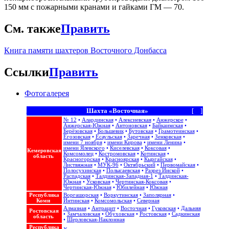
150 мм с пожарными кранами и гайками ГМ — 70.
См. также
Править
Книга памяти шахтеров Восточного Донбасса
Ссылки
Править
Фотогалерея
Шахта «Восточная»
[
+
]
№ 12
•
Алардинская
•
Алексиевская
•
Анжерское
•
Анжерская-Южная
•
Антоновская
•
Байкаимская
•
Берёзовская
•
Большевик
•
Бутовская
•
Грамотеинская
•
Егозовская
•
Есаульская
•
Заречная
•
Зенковская
•
имени 7 ноября
•
имени Кирова
•
имени Ленина
•
имени Ялевского
•
Киселевская
•
Коксовая
•
Кемеровская
Комсомолец
•
Костромовская
•
Котинская
•
область
Красногорская
•
Красноярская
•
Кыргайская
•
Листвяжная
•
МУК-96
•
Октябрьский
•
Первомайская
•
Полосухинская
•
Полысаевская
•
Разрез Инской
•
Распадская
•
Талдинская-Западная-1
•
Талдинская-
Южная
•
Усковская
•
Чертинская-Коксовая
•
Чертинская-Южная
•
Юбилейная
•
Южная
Республика
Воргашорская
•
Воркутинская
•
Заполярная
•
Коми
Интинская
•
Комсомольская
•
Северная
Алмазная
•
Антрацит
•
Восточная
•
Гуковская
•
Дальняя
Ростовская
•
Замчаловская
•
Обуховская
•
Ростовская
•
Садкинская
область
•
Шерловская-Наклонная
Республика