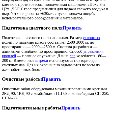
клетью с противовесом, подъемными машинами 2Ц6х2,8 и
Ц2х1,5АР. Ствол предназначен для подачи свежего воздуха в
выработки горизонта «630м», спуска-подъема людей,
вспомогательного оборудования и материалов.
Подготовка шахтного поля
Править
Подготовка шахтного поля панельная. Размер
уклонных
полей по падению пласта составляет 2500-3000 м, по
простиранию — 2000—2500 м. Система разработки —
длинными столбами по простиранию. Способ
управления
кровлей
— плавное опускание. Длина
лав
колеблется 180—
200 м. Выемочные
штреки
используются повторно для
смежных лав. Для их охраны выкладываются полосы из
железобетонных блоков.
Очистные работы
Править
Очистные забои оборудованы механизированными крепями
2КД-90, 1КД-90 с комбайнами ГШ-68 и конвейерами СП-250,
СПМ-88.
Подготовительные работы
Править