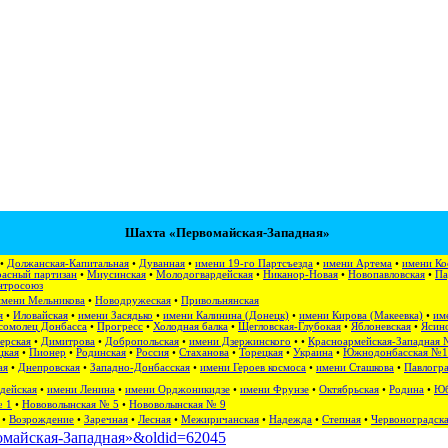
Шахта «Первомайская-Западная»
•
Должанская-Капитальная
•
Дуванная
•
имени 19-го Партсъезда
•
имени Артема
•
имени Ко
асный партизан
•
Миусинская
•
Молодогвардейская
•
Никанор-Новая
•
Новопавловская
•
Па
нтросоюз
имени Мельникова
•
Новодружеская
•
Привольнянская
я
•
Иловайская
•
имени Засядько
•
имени Калинина (Донецк)
•
имени Кирова (Макеевка)
•
им
сомолец Донбасса
•
Прогресс
•
Холодная балка
•
Щегловская-Глубокая
•
Яблоневская
•
Ясино
ерская
•
Димитрова
•
Добропольская
•
имени Дзержинского
• •
Красноармейская-Западная 
цкая
•
Пионер
•
Родинская
•
Россия
•
Стаханова
•
Торецкая
•
Украина
•
Южнодонбасская №1
ая
•
Днепровская
•
Западно-Донбасская
•
имени Героев космоса
•
имени Сташкова
•
Павлогра
дейская
•
имени Ленина
•
имени Орджоникидзе
•
имени Фрунзе
•
Октябрьская
•
Родина
•
Юб
№ 1
•
Нововолынская № 5
•
Нововолынская № 9
•
Возрождение
•
Заречная
•
Лесная
•
Межиричанская
•
Надежда
•
Степная
•
Червоноградск
рвомайская-Западная»&oldid=62045