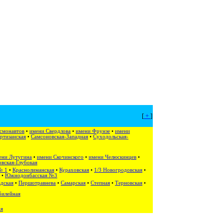
[
+
]
смонавтов
•
имени Свердлова
•
имени Фрунзе
•
имени
ртизанская
•
Самсоновская-Западная
•
Суходольская-
ени Лутугина
•
имени Скочинского
•
имени Челюскинцев
•
вская-Глубокая
№ 1
•
Краснолиманская
•
Кураховская
•
1/3 Новогродовская
•
•
Южнодонбасская №3
дская
•
Першотравнева
•
Самарская
•
Степная
•
Терновская
•
илейная
ая