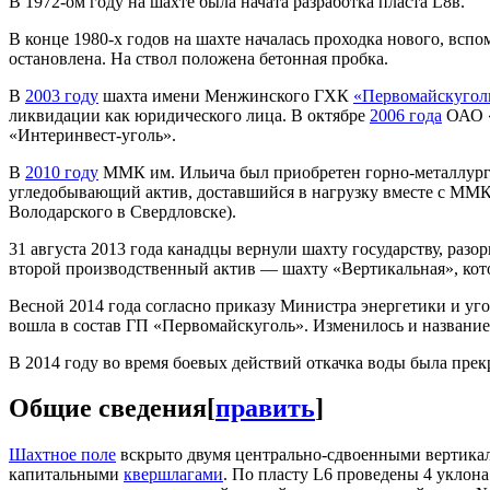
В 1972-ом году на шахте была начата разработка пласта L8в.
В конце 1980-х годов на шахте началась проходка нового, вспо
остановлена. На ствол положена бетонная пробка.
В
2003 году
шахта имени Менжинского ГХК
«Первомайскугол
ликвидации как юридического лица. В октябре
2006 года
ОАО «
«Интеринвест-уголь».
В
2010 году
ММК им. Ильича был приобретен горно-металлурги
угледобывающий актив, доставшийся в нагрузку вместе с ММК
Володарского в Свердловске).
31 августа 2013 года канадцы вернули шахту государству, раз
второй производственный актив — шахту «Вертикальная», кот
Весной 2014 года согласно приказу Министра энергетики и у
вошла в состав ГП «Первомайскуголь». Изменилось и название
В 2014 году во время боевых действий откачка воды была прек
Общие сведения
[
править
]
Шахтное поле
вскрыто двумя центрально-сдвоенными вертик
капитальными
квершлагами
. По пласту L6 проведены 4 уклона