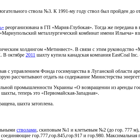
могательного ствола №3. К 1991-му году ствол был пройден до о
ь»
реорганизована в ГП «Мария-Глубокая». Тогда же передана в 
Мариупольский металлургический комбинат имени Ильича» взял
ческим холдингом «Метинвест». В связи с этим руководство «
. В октябре
2011
шахту купила канадская компания EastCoal Inc
орвав с управлением Фонда госимущества в Луганской области ар
орую рассчитывают отдать на содержание Министерства энерге
гольной промышленности Украины «О возвращении из аренды го
 шахты, теперь это «Первомайская-Западная».
ращена, шахта затоплена.
альными
стволами
, скиповым №1 и клетьевым №2 (до гор. 777 м)
 соединяющие гор.777,гор.845,гор.917 и гор.980. Максимальная г