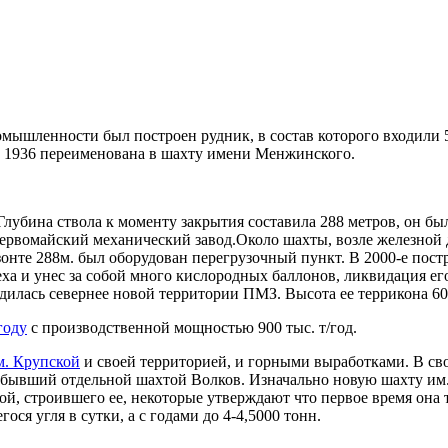
мышленности был построен рудник, в состав которого входили 5
В 1936 переименована в шахту имени Менжинского.
Глубина ствола к моменту закрытия составила 288 метров, он бы
Первомайский механический завод.Около шахты, возле железной 
онте 288м. был оборудован перегрузочный пункт. В 2000-е постр
ха и унес за собой много кислородных баллонов, ликвидация ег
одилась севернее новой территории ПМЗ. Высота ее террикона 60
году
с производственной мощностью 900 тыс. т/год.
м. Крупской
и своей территорией, и горными выработками. В сво
гда бывший отдельной шахтой Волков. Изначально новую шахту и
, строившего ее, некоторые утверждают что первое время она т
ся угля в сутки, а с годами до 4-4,5000 тонн.