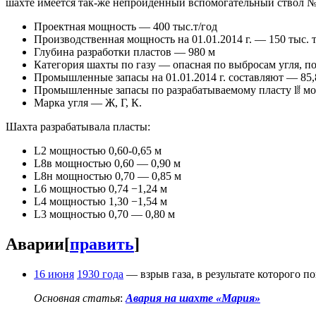
шахте имеется так-же непройденный вспомогательный ствол №
Проектная мощность — 400 тыс.т/год
Производственная мощность на 01.01.2014 г. — 150 тыс. т
Глубина разработки пластов — 980 м
Категория шахты по газу — опасная по выбросам угля, по
Промышленные запасы на 01.01.2014 г. составляют — 85,
н
Промышленные запасы по разрабатываемому пласту l
мощ
8
Марка угля — Ж, Г, К.
Шахта разрабатывала пласты:
L2 мощностью 0,60-0,65 м
L8в мощностью 0,60 — 0,90 м
L8н мощностью 0,70 — 0,85 м
L6 мощностью 0,74 −1,24 м
L4 мощностью 1,30 −1,54 м
L3 мощностью 0,70 — 0,80 м
Аварии
[
править
]
16 июня
1930 года
— взрыв газа, в результате которого по
Основная статья
:
Авария на шахте «Мария»