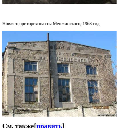
Новая территория шахты Менжинского, 1968 год
См. также
[
править
]