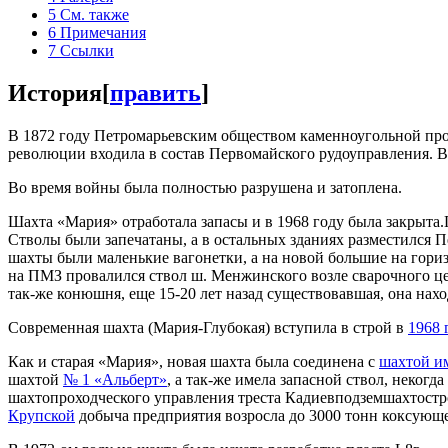
5
См. также
6
Примечания
7
Ссылки
История
[
править
]
В 1872 году Петромарьевским обществом каменноугольной про
революции входила в состав Первомайского рудоуправления. 
Во время войны была полностью разрушена и затоплена.
Шахта «Мария» отработала запасы и в 1968 году была закрыта.
Стволы были запечатаны, а в остальных зданиях разместился 
шахты были маленькие вагонетки, а на новой большие на гориз
на ПМЗ провалился ствол ш. Менжинского возле сварочного це
так-же конюшня, еще 15-20 лет назад существовавшая, она нах
Современная шахта (Мария-Глубокая) вступила в строй в
1968 
Как и старая «Мария», новая шахта была соединена с
шахтой и
шахтой
№ 1 «Альберт»
, а так-же имела запасной ствол, неко
шахтопроходческого управления треста Кадиевподземшахтострой
Крупской
добыча предприятия возросла до 3000 тонн коксующего