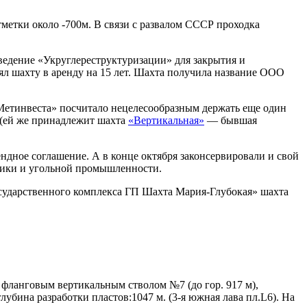
тметки около -700м. В связи с развалом СССР проходка
ведение «Укруглереструктуризации» для закрытия и
 шахту в аренду на 15 лет. Шахта получила название ООО
Метинвеста» посчитало нецелесообразным держать еще один
. (ей же принадлежит шахта
«Вертикальная»
— бывшая
ендное соглашение. А в конце октября законсервировали и свой
тики и угольной промышленности.
сударственного комплекса ГП Шахта Мария-Глубокая» шахта
, фланговым вертикальным стволом №7 (до гор. 917 м),
лубина разработки пластов:1047 м. (3-я южная лава пл.L6). На