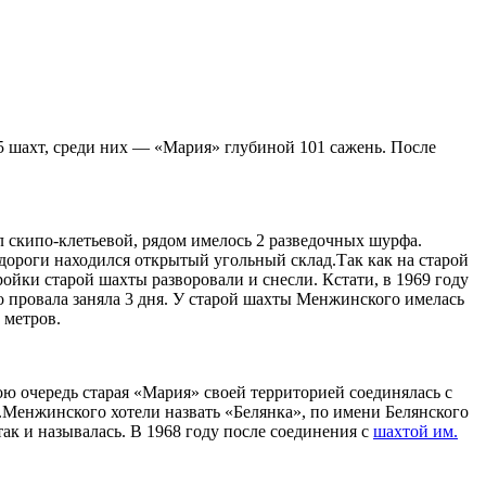
 шахт, среди них — «Мария» глубиной 101 сажень. После
л скипо-клетьевой, рядом имелось 2 разведочных шурфа.
дороги находился открытый угольный склад.Так как на старой
ойки старой шахты разворовали и снесли. Кстати, в 1969 году
о провала заняла 3 дня. У старой шахты Менжинского имелась
 метров.
ю очередь старая «Мария» своей территорией соединялась с
м.Менжинского хотели назвать «Белянка», по имени Белянского
ак и называлась. В 1968 году после соединения с
шахтой им.