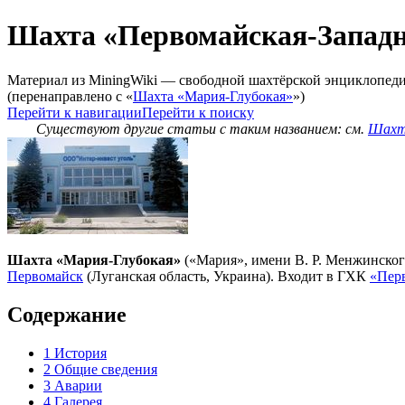
Шахта «Первомайская-Запад
Материал из MiningWiki — свободной шахтёрской энциклопед
(перенаправлено с «
Шахта «Мария-Глубокая»
»)
Перейти к навигации
Перейти к поиску
Существуют другие статьи с таким названием: см.
Шахта
Шахта «Мария-Глубокая»
(«Мария», имени В. Р. Менжинског
Первомайск
(Луганская область, Украина). Входит в ГХК
«Пер
Содержание
1
История
2
Общие сведения
3
Аварии
4
Галерея