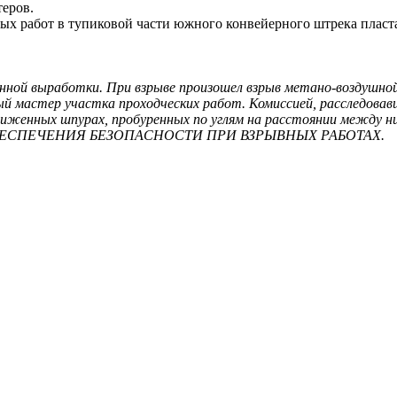
еров.
х работ в тупиковой части южного конвейерного штрека пласта
енной выработки. При взрыве произошел взрыв метано-воздушно
й мастер участка проходческих работ. Комиссией, расследовав
лиженных шпурах, пробуренных по углям на расстоянии между ни
ДЫ ОБЕСПЕЧЕНИЯ БЕЗОПАСНОСТИ ПРИ ВЗРЫВНЫХ РАБОТАХ.