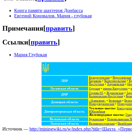
Книга памяти шахтеров Донбасса
Евгений Коновалов. Мария - глубокая
Примечания
[
править
]
Ссылки
[
править
]
Мария Глубокая
Белореченская
•
Вергелевская
ЛНР
Баракова
•
Комсомольская
•
Кр
Восточная
•
Харьковская
•
Це
Луганская область
Горская
•
имени Капустина
•
Горняк-95
•
Ждановская
•
Зар
ДНР
Калиновская-Восточная
•
Ком
«Алмазная»
•
Белицкая
•
Белоз
Донецкая область
Новодзержинская
•
Новодоне
Угольные шахты:
Благодатн
Днепропетровская область
Юбилейная
Железнорудные шахты:
Гвар
Волынская область
Бужанская
•
Нововолынская 
Львовская область
Великомостовская
•
Визейская
Источник —
http://miningwiki.ru/w/index.php?title=Шахта_«Пе