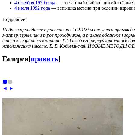
4 октября
1979 года
— внезапный выброс, погибло 5 шахт
4 июля
1992 года
— вспышка метана при ведении взрывны
Подробнее
Подрыв проводился с расстояния 102-109 м от устья произвед
мастер-взрывник и трое проходчиков, а также обожжен горны
стало выгорание аммонита Т-19 из-за его переуплотнения в сб
неположенном месте. Б. Б. Кобылянский НОВЫЕ МЕТО
Галерея
[
править
]
◄
►