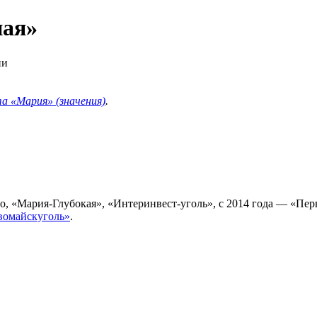
ная»
ии
 «Мария» (значения)
.
о, «Мария-Глубокая», «Интеринвест-уголь», с 2014 года — «Пер
вомайскуголь»
.