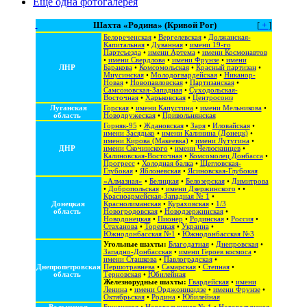
Еще одна фотогалерея
Шахта «Родина» (Кривой Рог)
[
+
]
Белореченская
•
Вергелевская
•
Должанская-
Капитальная
•
Дуванная
•
имени 19-го
Партсъезда
•
имени Артема
•
имени Космонавтов
•
имени Свердлова
•
имени Фрунзе
•
имени
ЛНР
Баракова
•
Комсомольская
•
Красный партизан
•
Миусинская
•
Молодогвардейская
•
Никанор-
Новая
•
Новопавловская
•
Партизанская
•
Самсоновская-Западная
•
Суходольская-
Восточная
•
Харьковская
•
Центросоюз
Луганская
Горская
•
имени Капустина
•
имени Мельникова
•
область
Новодружеская
•
Привольнянская
Горняк-95
•
Ждановская
•
Заря
•
Иловайская
•
имени Засядько
•
имени Калинина (Донецк)
•
имени Кирова (Макеевка)
•
имени Лутугина
•
ДНР
имени Скочинского
•
имени Челюскинцев
•
Калиновская-Восточная
•
Комсомолец Донбасса
•
Прогресс
•
Холодная балка
•
Щегловская-
Глубокая
•
Яблоневская
•
Ясиновская-Глубокая
«Алмазная»
•
Белицкая
•
Белозерская
•
Димитрова
•
Добропольская
•
имени Дзержинского
• •
Красноармейская-Западная № 1
•
Донецкая
Краснолиманская
•
Кураховская
•
1/3
область
Новогродовская
•
Новодзержинская
•
Новодонецкая
•
Пионер
•
Родинская
•
Россия
•
Стаханова
•
Торецкая
•
Украина
•
Южнодонбасская №1
•
Южнодонбасская №3
Угольные шахты:
Благодатная
•
Днепровская
•
Западно-Донбасская
•
имени Героев космоса
•
имени Сташкова
•
Павлоградская
•
Днепропетровская
Першотравнева
•
Самарская
•
Степная
•
область
Терновская
•
Юбилейная
Железнорудные шахты:
Гвардейская
•
имени
Ленина
•
имени Орджоникидзе
•
имени Фрунзе
•
Октябрьская
•
Родина
•
Юбилейная