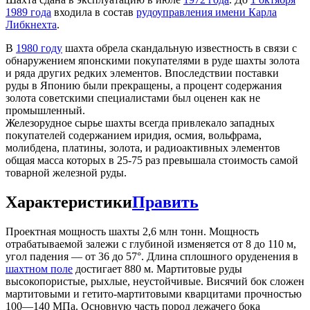
1989 года
входила в состав
рудоуправления имени Карла
Либкнехта
.
В
1980 году
шахта обрела скандальную известность в связи с
обнаружением японскими покупателями в руде шахты золота
и ряда других редких элементов. Впоследствии поставки
руды в Японию были прекращены, а процент содержания
золота советскими специалистами был оценен как не
промышленный.
Железорудное сырье шахты всегда привлекало западных
покупателей содержанием иридия, осмия, вольфрама,
молибдена, платины, золота, и радиоактивных элементов
общая масса которых в 25-75 раз превышала стоимость самой
товарной железной руды.
Характеристики
Править
Проектная мощность шахты 2,6 млн тонн. Мощность
отрабатываемой залежи с глубиной изменяется от 8 до 110 м,
угол падения — от 36 до 57°. Длина сплошного оруденения в
шахтном поле
достигает 880 м. Мартитовые руды
высокопористые, рыхлые, неустойчивые. Висячий бок сложен
мартитовыми и гетито-мартитовыми кварцитами прочностью
100—140 МПа. Основную часть пород лежачего бока