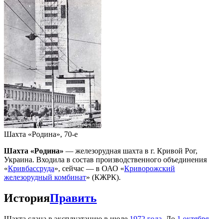
Шахта «Родина», 70-е
Шахта «Родина»
— железорудная шахта в г. Кривой Рог,
Украина. Входила в состав производственного объединения
«
Кривбассруда
», сейчас — в ОАО «
Криворожский
железорудный комбинат
» (КЖРК).
История
Править
Шахта сдана в эксплуатацию в июле
1972 года
. До
1 октября