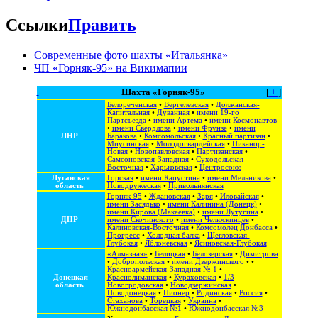
Ссылки
Править
Современные фото шахты «Итальянка»
ЧП «Горняк-95» на Викимапии
Шахта «Горняк-95»
[
+
]
Белореченская
•
Вергелевская
•
Должанская-
Капитальная
•
Дуванная
•
имени 19-го
Партсъезда
•
имени Артема
•
имени Космонавтов
•
имени Свердлова
•
имени Фрунзе
•
имени
ЛНР
Баракова
•
Комсомольская
•
Красный партизан
•
Миусинская
•
Молодогвардейская
•
Никанор-
Новая
•
Новопавловская
•
Партизанская
•
Самсоновская-Западная
•
Суходольская-
Восточная
•
Харьковская
•
Центросоюз
Луганская
Горская
•
имени Капустина
•
имени Мельникова
•
область
Новодружеская
•
Привольнянская
Горняк-95
•
Ждановская
•
Заря
•
Иловайская
•
имени Засядько
•
имени Калинина (Донецк)
•
имени Кирова (Макеевка)
•
имени Лутугина
•
ДНР
имени Скочинского
•
имени Челюскинцев
•
Калиновская-Восточная
•
Комсомолец Донбасса
•
Прогресс
•
Холодная балка
•
Щегловская-
Глубокая
•
Яблоневская
•
Ясиновская-Глубокая
«Алмазная»
•
Белицкая
•
Белозерская
•
Димитрова
•
Добропольская
•
имени Дзержинского
• •
Красноармейская-Западная № 1
•
Донецкая
Краснолиманская
•
Кураховская
•
1/3
область
Новогродовская
•
Новодзержинская
•
Новодонецкая
•
Пионер
•
Родинская
•
Россия
•
Стаханова
•
Торецкая
•
Украина
•
Южнодонбасская №1
•
Южнодонбасская №3