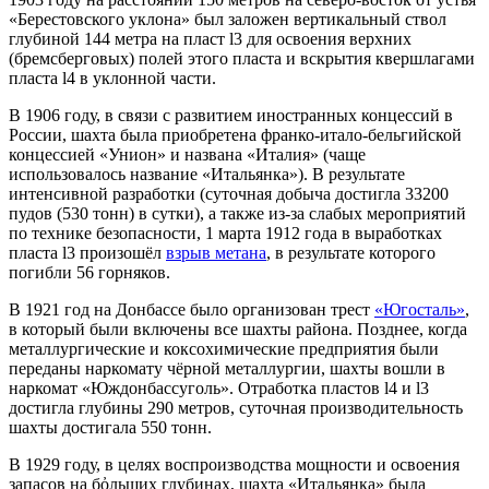
«Берестовского уклона» был заложен вертикальный ствол
глубиной 144 метра на пласт l3 для освоения верхних
(бремсберговых) полей этого пласта и вскрытия квершлагами
пласта l4 в уклонной части.
В 1906 году, в связи с развитием иностранных концессий в
России, шахта была приобретена франко-итало-бельгийской
концессией «Унион» и названа «Италия» (чаще
использовалось название «Итальянка»). В результате
интенсивной разработки (суточная добыча достигла 33200
пудов (530 тонн) в сутки), а также из-за слабых мероприятий
по технике безопасности, 1 марта 1912 года в выработках
пласта l3 произошёл
взрыв метана
, в результате которого
погибли 56 горняков.
В 1921 год на Донбассе было организован трест
«Югосталь»
,
в который были включены все шахты района. Позднее, когда
металлургические и коксохимические предприятия были
переданы наркомату чёрной металлургии, шахты вошли в
наркомат «Юждонбассуголь». Отработка пластов l4 и l3
достигла глубины 290 метров, суточная производительность
шахты достигала 550 тонн.
В 1929 году, в целях воспроизводства мощности и освоения
запасов на бὀльших глубинах, шахта «Итальянка» была