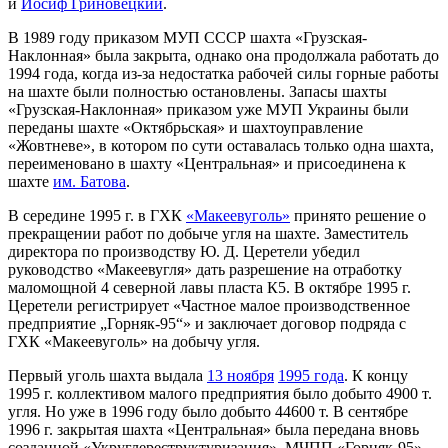
и
Иосиф Гриновецкий
.
В 1989 году приказом МУП СССР шахта «Грузская-
Наклонная» была закрыта, однако она продолжала работать до
1994 года, когда из-за недостатка рабочей силы горные работы
на шахте были полностью остановлены. Запасы шахты
«Грузская-Наклонная» приказом уже МУП Украины были
переданы шахте «Октябрьская» и шахтоуправление
«Жовтневе», в котором по сути оставалась только одна шахта,
переименовано в шахту «Центральная» и присоединена к
шахте
им. Батова
.
В середине 1995 г. в ГХК
«Макеевуголь»
принято решение о
прекращении работ по добыче угля на шахте. Заместитель
директора по производству Ю. Д. Церетели убедил
руководство «Макеевугля» дать разрешение на отработку
маломощной 4 северной лавы пласта К5. В октябре 1995 г.
Церетели регистрирует «Частное малое производственное
предприятие „Горняк-95“» и заключает договор подряда с
ГХК «Макеевуголь» на добычу угля.
Первый уголь шахта выдала
13 ноября
1995 года
. К концу
1995 г. коллективом малого предприятия было добыто 4900 т.
угля. Но уже в 1996 году было добыто 44600 т. В сентябре
1996 г. закрытая шахта «Центральная» была передана вновь
созданной «Укруглереструктуризация». МЧПП «Горняк-95»