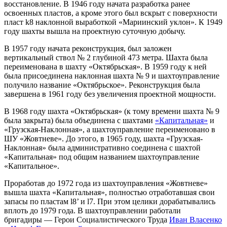
восстановление. В 1946 году начата разработка ранее
освоенных пластов, а кроме этого был вскрыт с поверхности
пласт k8 наклонной выработкой «Мариинский уклон». К 1949
году шахты вышла на проектную суточную добычу.
В 1957 году начата реконструкция, был заложен
вертикальный ствол № 2 глубиной 473 метра. Шахта была
переименована в шахту «Октябрьская». В 1959 году к ней
была присоединена наклонная шахта № 9 и шахтоуправление
получило название «Октябрьское». Реконструкция была
завершена в 1961 году без увеличения проектной мощности.
В 1968 году шахта «Октябрьская» (к тому времени шахта № 9
была закрыта) была объединена с шахтами
«Капитальная»
и
«Грузская-Наклонная», а шахтоуправление переименовано в
ШУ «Жовтневе». До этого, в 1965 году, шахта «Грузская-
Наклонная» была административно соединена с шахтой
«Капитальная» под общим названием шахтоуправление
«Капитальное».
Проработав до 1972 года из шахтоуправления «Жовтневе»
вышла шахта «Капитальная», полностью отработавшая свои
запасы по пластам l8’ и l7. При этом целики дорабатывались
вплоть до 1979 года. В шахтоуправлении работали
бригадиры — Герои Социалистического Труда
Иван Власенко