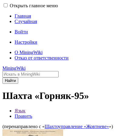
Открыть главное меню
Главная
Случайная
Войти
Настройки
О MiningWiki
Отказ от ответственности
MiningWiki
Найти
Шахта «Горняк-95»
Язык
Править
(перенаправлено с «
Шахтоуправление «Жовтневе»
»)