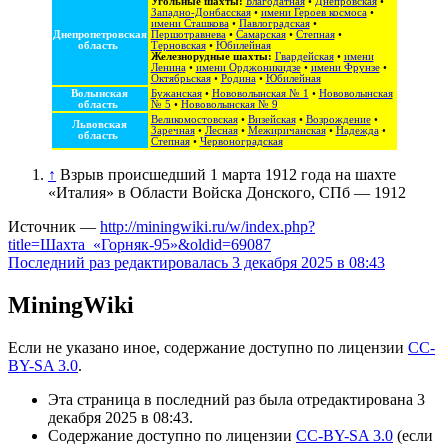
Угольные шахты:
Благодатная
•
Днепровская
•
Западно-Донбасская
•
имени Героев космоса
•
имени Сташкова
•
Павлоградская
•
Днепропетровская
Першотравнева
•
Самарская
•
Степная
•
область
Терновская
•
Юбилейная
Железнорудные шахты:
Гвардейская
•
имени
Ленина
•
имени Орджоникидзе
•
имени Фрунзе
•
Октябрьская
•
Родина
•
Юбилейная
Волынская
Бужанская
•
Нововолынская № 1
•
Нововолынская
область
№ 5
•
Нововолынская № 9
Великомостовская
•
Визейская
•
Возрождение
•
Львовская
Заречная
•
Лесная
•
Межиричанская
•
Надежда
•
область
Степная
•
Червоноградская
↑
Взрыв происшедший 1 марта 1912 года на шахте
«Италия» в Области Войска Донского, СПб — 1912
Источник —
http://miningwiki.ru/w/index.php?
title=Шахта_«Горняк-95»&oldid=69087
Последний раз редактировалась 3 декабря 2025 в 08:43
MiningWiki
Если не указано иное, содержание доступно по лицензии
CC-
BY-SA 3.0
.
Эта страница в последний раз была отредактирована 3
декабря 2025 в 08:43.
Содержание доступно по лицензии
CC-BY-SA 3.0
(если