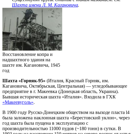
Шахта имени Л. М. Кагановича
.
Восстановление копра и
надшахтного здания на
шахте им. Кагановича, 1945
год
Шахта «Горняк-95»
(Италия, Красный Горняк, им.
Кагановича, Октябрьская, Центральная) — угледобывающее
предприятие в г. Макеевка (Донецкая область, Украина).
Бывшая историческая шахта «Италия». Входила в ГХК
«Макеевуголь»
.
В 1900 году Русско-Донецким обществом на выходе пласта l4
была заложена наклонная шахта «Берестовский уклон», через
год шахта была пущена в эксплуатацию с
производительностью 11000 пудов (~180 тонн) в сутки. В
1903 году на расстоянии 150 метров на северо-восток от устья