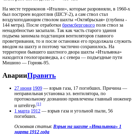
На месте терриконов «Италии», которые разровняли, в 1960-х
был построен водоотлив (ШСУ-2), а сам ствол стал
воздухоподающим стволом шахты «Октябрьская» (глубина -
144 метра). После отработки
бремсбергового
поля ствол за
ненадобностью засыпали. Так как часть старого здания
подъема занимала подстанция вентиляторов главного
проветривания, то и после остановки его продолжала служить
вводом на шахту и поэтому частично сохранилось. На
территории бывшего шахтного двора шахты «Итальянка»
находится геологоразведка, а с севера — подъездные пути
Мишино — Горняк-95.
Аварии
Править
27 июня
1909
— взрыв газа, 17 погибших. Причина —
неправильная установка эл. вентилятора, по
протокольному дознанию привлечены главный инженер
[1]
и штейгер.
1 марта
1912
— взрыв газа и угольной пыли, 56
погибших.
Основная статья
:
Взрыв на шахте «Итальянка» 1
марта 1912 года