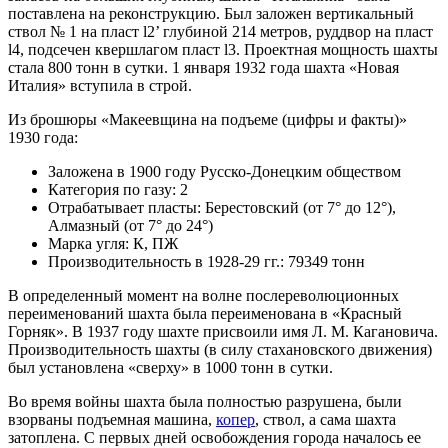
поставлена на реконструкцию. Был заложен вертикальный
ствол № 1 на пласт l2’ глубиной 214 метров, руддвор на пласт
l4, подсечен квершлагом пласт l3. Проектная мощность шахты
стала 800 тонн в сутки. 1 января 1932 года шахта «Новая
Италия» вступила в строй.
Из брошюры «Макеевщина на подъеме (цифры и факты)»
1930 года:
Заложена в 1900 году Русско-Донецким обществом
Категория по газу: 2
Отрабатывает пласты: Берестовский (от 7° до 12°),
Алмазный (от 7° до 24°)
Марка угля: К, ПЖ
Производительность в 1928-29 гг.: 79349 тонн
В определенный момент на волне послереволюционных
переименований шахта была переименована в «Красный
Горняк». В 1937 году шахте присвоили имя Л. М. Кагановича.
Производительность шахты (в силу стахановского движения)
был установлена «сверху» в 1000 тонн в сутки.
Во время войны шахта была полностью разрушена, были
взорваны подъемная машина,
копер
, ствол, а сама шахта
затоплена. С первых дней освобождения города началось ее