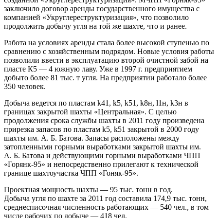
заключило договор аренды государственного имущества с
компанией «Укруглереструктуризация», что позволило
продолжить добычу угля на той же шахте, что и ранее.
Работа на условиях аренды стала более высокой ступенью по
сравнению с хозяйственным подрядом. Новые условия работы
позволили ввести в эксплуатацию второй очистной забой на
пласте К5 — 4 южную лаву. Уже в 1997 г. предприятием
добыто более 81 тыс. т угля. На предприятии работало более
350 человек.
Добыча ведется по пластам k41, k5, k51, k8н, l1н, k3н в
границах закрытой шахты «Центральная». С целью
продолжения срока службы шахты в 2011 году произведена
прирезка запасов по пластам k5, k51 закрытой в 2000 году
шахты им. А. Б. Батова. Запасы расположены между
затопленными горными выработками закрытой шахты им.
А. Б. Батова и действующими горными выработками ЧПП
«Горянк-95» и непосредственно прилегают к технической
границе шахтоучастка ЧПП «Гоняк-95».
Проектная мощность шахты — 95 тыс. тонн в год.
Добыча угля по шахте за 2011 год составила 174,9 тыс. тонн,
среднесписочная численность работающих — 540 чел., в том
числе рабочих по добыче — 418 чел.