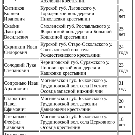
Хохловки крестьянин
Ситников
Курской губ. Льговского у.
25
Корней
Городенской вол. деревни
лет
Иванович
Николаевки крестьянин
Скабин
Смоленской губ. Рославльского у.
25
Дмитрий
Жарынской вол. деревни Большой
лет
Васильевич
Кошкиной крестьянин
Курской губ. Старо-Оскольского у.
Скрипкин Иван
24
Салтыковской вол. села
Сидорович
года
Рождественского крестьянин
Черниговской губ. Суражского у.
Солодкий Лука
23
Поповогорской вол. деревни
Степанович
года
Кашковки крестьянин
Могилевской губ. Быховского у.
Сопронько Иван
31
Грудиновской вол. села Пустого
Архипович
год
Осовца запасной нижний чин
Старостин
Могилевской губ. Быховского у.
20
Павел
Грудиновской вол. деревни
лет
Ефимович
Давидовичи крестьянин
Степанько
Могилевской губ. Быховского у.
18
Феофил
Грудиновской вол. села Церковного
лет
Саввович
Осовца крестьянин
Титаренко