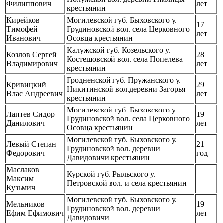
Филиппович
лет
крестьянин
Кирейков
Могилевской губ. Быховского у.
17
Тимофей
Грудиновской вол. села Церковного
лет
Иванович
Осовца крестьянин
Калужской губ. Козельского у.
Козлов Сергей
28
Костешовской вол. села Попелева
Владимирович
лет
крестьянин
Гродненской губ. Пружанского у.
Кривицкий
29
Никитинской вол.деревни Загорья
Влас Андреевич
лет
крестьянин
Могилевской губ. Быховского у.
Лаптев Сидор
19
Грудиновской вол. села Церковного
Данилович
лет
Осовца крестьянин
Могилевской губ. Быховского у.
Левый Степан
21
Грудиновской вол. деревни
Федорович
год
Давидовичи крестьянин
Маслаков
Курской губ. Рыльского у.
Максим
Петровской вол. и села крестьянин
Кузьмич
Могилевской губ. Быховского у.
Мельников
19
Грудиновской вол. деревни
Ефим Ефимович
лет
Давидовичи