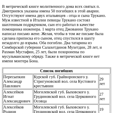
В метрической книге молитвенного дома всех святых п.
Дмитриевск указаны имена 50 погибших в этой аварии.
Отсутствуют имена двух итальянцев - отца и сына Трукано.
Муж известной в Италии певицы Трукано состоял
шахтенным подрядчиком, сын его работал в качестве
помощника инженера. 1 марта отец Джованни Трукано
написал письмо жене. Желая, чтобы в том же письме была
сделана приписка его сыном, отец спустился в шахту
незадолго до взрыва. Оба погибли. Два татарина из
Симбирской губернии Салахетдинов Мухетдин, 28 лет, и
Рахман Мустафин, 25 лет, были похоронены по
мусульманскому обряду. Также в метрической книге нет
имени монтера Бона.
Список погибших
Пересыпкин
Курской губ. Грайворонского у.
29
Александр
Стригуновской вол. села Кустового
лет
Павлович
крестьянин
Алексейков
Могилевской губ. Быховского у.
27
Игнат
Грудиновской вол. села Церковного
лет
Александрович
Осовца
Алексейков
Могилевской губ. Быховского у.
19
Родион
Грудиновской вол. села Церковного