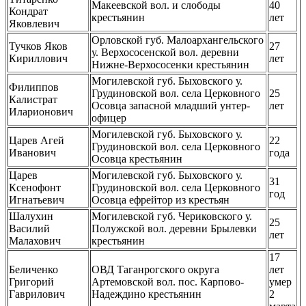
Макеевской вол. и слободы
40
Кондрат
крестьянин
лет
Яковлевич
Орловской губ. Малоархангельского
Тучков Яков
27
у. Верхососенской вол. деревни
Кириллович
лет
Нижне-Верхососенки крестьянин
Могилевской губ. Быховского у.
Филиппов
Грудиновской вол. села Церковного
25
Калистрат
Осовца запасной младший унтер-
лет
Иларионович
офицер
Могилевской губ. Быховского у.
Царев Агей
22
Грудиновской вол. села Церковного
Иванович
года
Осовца крестьянин
Царев
Могилевской губ. Быховского у.
31
Ксенофонт
Грудиновской вол. села Церковного
год
Игнатьевич
Осовца ефрейтор из крестьян
Шалухин
Могилевской губ. Чериковского у.
25
Василий
Полужской вол. деревни Брылевки
лет
Малахович
крестьянин
17
Беличенко
ОВД Таганрогского округа
лет
Григорий
Артемовской вол. пос. Карпово-
умер
Гаврилович
Надеждино крестьянин
2