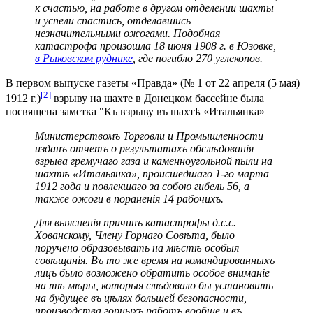
к счастью, на работе в другом отделении шахты
и успели спастись, отделавшись
незначительными ожогами. Подобная
катастрофа произошла 18 июня 1908 г. в Юзовке,
в Рыковском руднике
, где погибло 270 углекопов.
В первом выпуске газеты «Правда» (№ 1 от 22 апреля (5 мая)
[2]
1912 г.)
взрыву на шахте в Донецком бассейне была
посвящена заметка "Къ взрыву въ шахтѣ «Итальянка»
Министерствомъ Торговли и Промышленности
изданъ отчетъ о результатахъ обслѣдованія
взрыва гремучаго газа и каменноугольной пыли на
шахтѣ «Итальянка», происшедшаго 1-го марта
1912 года и повлекшаго за собою гибель 56, а
также ожоги в пораненія 14 рабочихъ.
Для выясненія причинъ катастрофы д.с.с.
Хованскому, Члену Горнаго Совѣта, было
поручено образовывать на мѣстѣ особыя
совѣщанія. Въ то же время на командированныхъ
лицъ было возложено обратить особое вниманіе
на тѣ мѣры, которыя слѣдовало бы установить
на будущее въ цѣлях большей безопасности,
производства горныхъ работъ вообще и въ