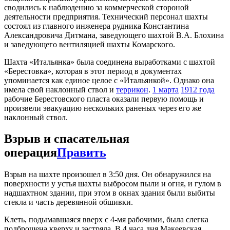
сводились к наблюдению за коммерческой стороной
деятельности предприятия. Технический персонал шахты
состоял из главного инженера рудника Константина
Александровича Дитмана, заведующего шахтой В.А. Блохина
и заведующего вентиляцией шахты Комарского.
Шахта «Итальянка» была соединена выработками с шахтой
«Берестовка», которая в этот период в документах
упоминается как единое целое с «Итальянкой». Однако она
имела свой наклонный ствол и
террикон
.
1 марта
1912 года
рабочие Берестовского пласта оказали первую помощь и
произвели эвакуацию нескольких раненых через его же
наклонный ствол.
Взрыв и спасательная
операция
Править
Взрыв на шахте произошел в 3:50 дня. Он обнаружился на
поверхности у устья шахты выбросом пыли и огня, и гулом в
надшахтном здании, при этом в окнах здания были выбиты
стекла и часть деревянной обшивки.
Клеть, подымавшаяся вверх с 4-мя рабочими, была слегка
подброшена кверху и застряла. В 4 часа дня Макеевская