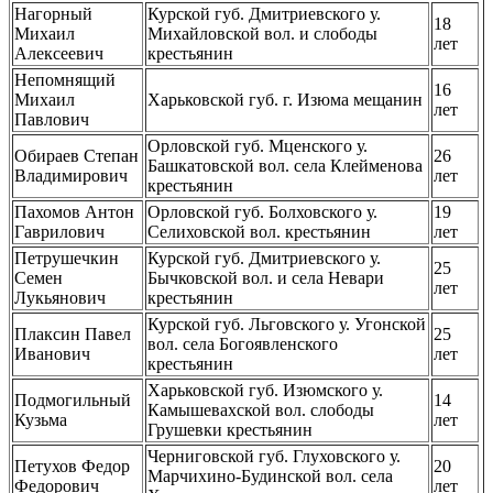
Нагорный
Курской губ. Дмитриевского у.
18
Михаил
Михайловской вол. и слободы
лет
Алексеевич
крестьянин
Непомнящий
16
Михаил
Харьковской губ. г. Изюма мещанин
лет
Павлович
Орловской губ. Мценского у.
Обираев Степан
26
Башкатовской вол. села Клейменова
Владимирович
лет
крестьянин
Пахомов Антон
Орловской губ. Болховского у.
19
Гаврилович
Селиховской вол. крестьянин
лет
Петрушечкин
Курской губ. Дмитриевского у.
25
Семен
Бычковской вол. и села Невари
лет
Лукьянович
крестьянин
Курской губ. Льговского у. Угонской
Плаксин Павел
25
вол. села Богоявленского
Иванович
лет
крестьянин
Харьковской губ. Изюмского у.
Подмогильный
14
Камышевахской вол. слободы
Кузьма
лет
Грушевки крестьянин
Черниговской губ. Глуховского у.
Петухов Федор
20
Марчихино-Будинской вол. села
Федорович
лет