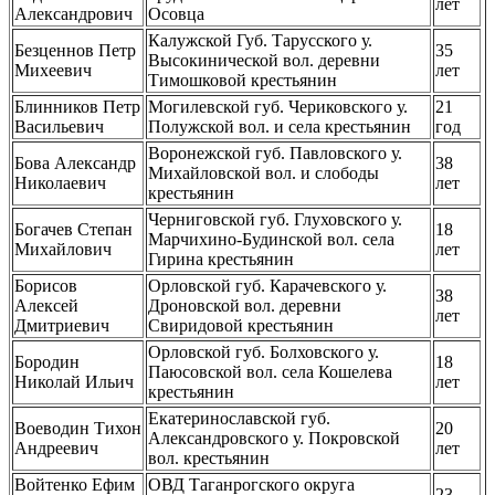
лет
Александрович
Осовца
Калужской Губ. Тарусского у.
Безценнов Петр
35
Высокинической вол. деревни
Михеевич
лет
Тимошковой крестьянин
Блинников Петр
Могилевской губ. Чериковского у.
21
Васильевич
Полужской вол. и села крестьянин
год
Воронежской губ. Павловского у.
Бова Александр
38
Михайловской вол. и слободы
Николаевич
лет
крестьянин
Черниговской губ. Глуховского у.
Богачев Степан
18
Марчихино-Будинской вол. села
Михайлович
лет
Гирина крестьянин
Борисов
Орловской губ. Карачевского у.
38
Алексей
Дроновской вол. деревни
лет
Дмитриевич
Свиридовой крестьянин
Орловской губ. Болховского у.
Бородин
18
Паюсовской вол. села Кошелева
Николай Ильич
лет
крестьянин
Екатеринославской губ.
Воеводин Тихон
20
Александровского у. Покровской
Андреевич
лет
вол. крестьянин
Войтенко Ефим
ОВД Таганрогского округа
23