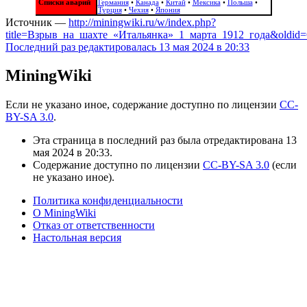
Списки аварий
Германия
•
Канада
•
Китай
•
Мексика
•
Польша
•
Турция
•
Чехия
•
Япония
Источник —
http://miningwiki.ru/w/index.php?
title=Взрыв_на_шахте_«Итальянка»_1_марта_1912_года&oldid
Последний раз редактировалась 13 мая 2024 в 20:33
MiningWiki
Если не указано иное, содержание доступно по лицензии
CC-
BY-SA 3.0
.
Отпевание под открытым небом
Эта страница в последний раз была отредактирована 13
мая 2024 в 20:33.
Содержание доступно по лицензии
CC-BY-SA 3.0
(если
не указано иное).
Политика конфиденциальности
О MiningWiki
Отказ от ответственности
Настольная версия