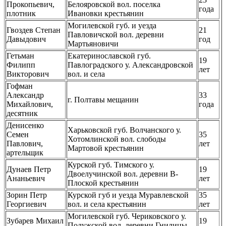
Прокопьевич,
Белояровской вол. поселка
года
плотник
Ивановки крестьянин
Могилевской губ. и уезда
Гвоздев Степан
21
Павловичской вол. деревни
Давыдович
год
Мартьяновичи
Гетьман
Екатеринославской губ.
19
Филипп
Павлоградского у. Александровской
лет
Викторович
вол. и села
Гофман
Александр
33
г. Полтавы мещанин
Михайлович,
года
десятник
Денисенко
Харьковской губ. Волчанского у.
Семен
35
Хотомлинской вол. слободы
Павлович,
лет
Мартовой крестьянин
артельщик
Курской губ. Тимского у.
Дунаев Петр
19
Двоелучинской вол. деревни В-
Ананьевич
лет
Плоской крестьянин
Зорин Петр
Курской губ и уезда Муравлевской
35
Георгиевич
вол. и села крестьянин
лет
Могилевской губ. Чериковского у.
Зубарев Михаил
19
Полужской вол. деревни Гнилицы