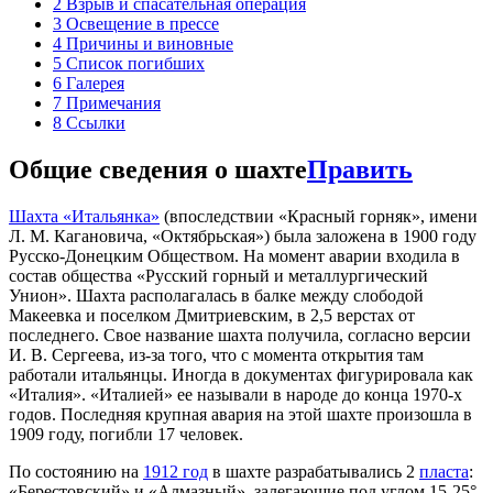
2
Взрыв и спасательная операция
3
Освещение в прессе
4
Причины и виновные
5
Список погибших
6
Галерея
7
Примечания
8
Ссылки
Общие сведения о шахте
Править
Шахта «Итальянка»
(впоследствии «Красный горняк», имени
Л. М. Кагановича, «Октябрьская») была заложена в 1900 году
Русско-Донецким Обществом. На момент аварии входила в
состав общества «Русский горный и металлургический
Унион». Шахта располагалась в балке между слободой
Макеевка и поселком Дмитриевским, в 2,5 верстах от
последнего. Свое название шахта получила, согласно версии
И. В. Сергеева, из-за того, что с момента открытия там
работали итальянцы. Иногда в документах фигурировала как
«Италия». «Италией» ее называли в народе до конца 1970-х
годов. Последняя крупная авария на этой шахте произошла в
1909 году, погибли 17 человек.
По состоянию на
1912 год
в шахте разрабатывались 2
пласта
:
«Берестовский» и «Алмазный», залегающие под углом 15-25°.