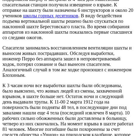
спасательная станция получила извещение о взрыве. К
отправке на шахту были назначены 6 инструкторов и около 20
учеников
школы горных десятников
. В виду бездействия
подъема вертикальной шахты решено было спускаться по
наклонной шахте Берестовскаго пласта. Во время собирания
аппаратов из наклонной шахты показались первые спасшиеся
со следами ожогов.
Спасатели занимались восстановлением вентиляции шахты и
выносом живых пострадавших. Обследуя выработки,
инженер Перро без аппарата зашел в непроветриваемый
ходок, потерял сознание и был вынесен спасателем.
Аналогичный случай в том же ходке произошел с инженером
Блохиным.
К 3 часам ночи все выработки шахты были обследованы,
было выяснено, что живых людей из смены, захваченной
взрывом, в шахте больше нет. Остаток ночи и следующий
день выдавали трупы. К 11-00 2 марта 1912 года на
поверхность были подняты 48 тел, в последующие дни под
завалами нашли еще 4 тела (последний извлечен 8 марта). 10
рабочих сильно обожженных были доставлены в больницу,
четверо из них скончались. На момент взрыва в шахте работал
81 человек. Многие погибшие были похоронены за счет
средств общества «Унион» на приходском кладбище, которое