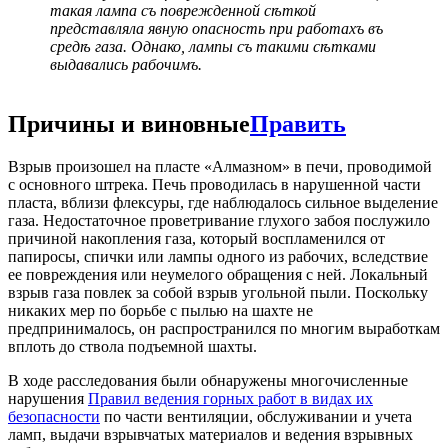
такая лампа съ поврежденной сѣткой
представляла явную опасность при работахъ въ
средѣ газа. Однако, лампы съ такими сѣтками
выдавались рабочимъ.
Причины и виновные
Править
Взрыв произошел на пласте «Алмазном» в печи, проводимой
с основного штрека. Печь проводилась в нарушенной части
пласта, вблизи флексуры, где наблюдалось сильное выделение
газа. Недостаточное проветривание глухого забоя послужило
причиной накопления газа, который воспламенился от
папиросы, спички или лампы одного из рабочих, вследствие
ее повреждения или неумелого обращения с ней. Локальный
взрыв газа повлек за собой взрыв угольной пыли. Поскольку
никаких мер по борьбе с пылью на шахте не
предпринималось, он распространился по многим выработкам
вплоть до ствола подъемной шахты.
В ходе расследования были обнаружены многочисленные
нарушения
Правил ведения горных работ в видах их
безопасности
по части вентиляции, обслуживании и учета
ламп, выдачи взрывчатых материалов и ведения взрывных