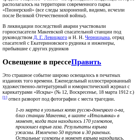
располагалось на территории современного парка
«Пионерский» (все следы захоронений, видимо, исчезли
после Великой Отечественной войны).
В ликвидации последствий аварии участвовали
горноспасатели Макеевской спасательной станции под
руководством
Д. Г. Левицкого
и Н. Н.
Черницына
, отряд
спасателей с Екатериновского рудника и инженеры,
прибывшие с других рудников
Освещение в прессе
Править
Это страшное событие широко освещалось в печатных
изданиях того времени. Еженедельный иллюстрированный
художественно-литературный и юмористический журнал с
карикатурами «Искры» (№ 12, Воскресенье, 18 марта 1912 г.)
[1]
отвел разворот под фотографии с места трагедии.
1-го марта в угольных копях русско-донецкого о-ва,
близ станции Макеевка, в шахте «Итальянка» в
момент, когда там находилось 170 углекопов,
произошел взрыв газа. Результаты взрыва
ужасны. Извлечено 50 трупов и 30 раненых.
Остальные углекопы в момент взрыва находились,