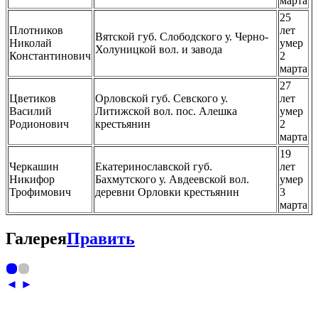
марта
25
Плотников
лет
Вятской губ. Слободского у. Черно-
Николай
умер
Холуницкой вол. и завода
Константинович
2
марта
27
Цветиков
Орловской губ. Севского у.
лет
Василий
Литижской вол. пос. Алешка
умер
Родионович
крестьянин
2
марта
19
Черкашин
Екатеринославской губ.
лет
Никифор
Бахмутского у. Авдеевской вол.
умер
Трофимович
деревни Орловки крестьянин
3
марта
Галерея
Править
◄
►