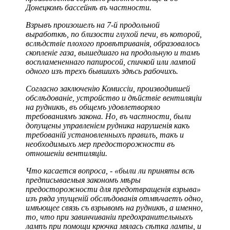
Донецкомъ бассейнѣ въ частности.
Взрывъ произошелъ на 7-й продольной
выработкѣ, по близости глухой печи, въ которой,
вслѣдствіе плохого провѣтриванія, образовалось
скопленіе газа, вышедшаго на продольную и тамъ
воспламененнаго папиросой, спичкой или лампой
одного изъ трехъ бывшихъ здѣсь рабочихъ.
Согласно заключенію Комиссіи, производившей
обслѣдованіе, устройство и дѣйствіе вентиляціи
на рудникѣ, въ общемъ удовлетворяло
требованиямъ закона. Но, въ частности, были
допущены управленіем рудника нарушенія какъ
требованій установленныхъ правилъ, такъ и
необходимыхъ мер предосторожности въ
отношеніи вентиляціи.
Что касается вопроса, - «были ли приняты всѣ
предписываемыя закономъ мѣры
предосторожности для предотвращенія взрыва»
изъ ряда упущеній обслѣдованія отмѣчаетъ одно,
имѣющее связь съ взрывомъ на рудникѣ, а именно,
то, что при завинчиваніи предохранительныхъ
лампъ при помощи крючка мялась сѣтка лампы, и