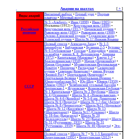
Аварии на шахтах
[
+
]
Спасенные углекопы в больнице
Внезапный выброс
•
Горный удар
•
Прорыв
Виды аварий
плывуна
•
Мёртвый воздух
№ 5 «Альберт»
•
Иван (1898)
•
Иван (1905)
•
Итальянка (1912)
•
Корсуньская копь (1899)
•
Российская
Корсуньская копь (1917)
•
Нарневский рудник
•
империя
Рыковские копи (1891)
•
Рыковские копи (1908)
•
Орлово-Еленовский рудник
•
Судженские копи
•
Успенский рудник
•
Шахта № 17 Нижняя Крынка
Полный список
•
Александр-Запад
•
№ 1-5
Баренцбург
•
Байдаевская
•
Буланаш 2-5
•
Бутовка
•
№ 6 Глубоковская
•
Горская
•
Елпидифор
•
имени 7-
го ноября
•
имени К. Е. Ворошилова
•
Зиминка
(1972)
•
Капитальная (Марковка)
•
Ключи 1-3
•
Краснолиманская (1958)
•
Мария (Первомайск)
•
Мария (Горловка)
•
Мушкетовская-Вертикальная
•
Новатор
•
Пионерка
•
Распадская
•
Салаирский
рудник
•
Северная (Кемерово)
•
имени Фрунзе
(Кривой Рог)
•
Центральная (Кемерово)
•
Центральная-Белянка
•
Центральная-Ирмино
•
Южнодонбасская №1
•
Юр-Шор
•
Юнком (1959)
•
Юнком (1965)
•
Челябинский угольный бассейн
•
СССР
Чертинская-1
•
Ягуновская
•
Ясиновская-Глубокая
•
№ 1 Капитальная
•
Шахта № 2 Врубовка
•
Шахта
№ 4 (Осинники)
•
Шахта № 4 «Нововолынская»
•
Шахта № 4-6 (Копейск)
•
№ 5-6 им. Димитрова
•
Шахта № 6 (Воркута)
•
Шахта № 7-7-бис (Артем)
•
Шахта № 8 (Черногорск)
•
Шахта №11 (Норильск)
•
Шахта № 12 (Киселёвск)
•
Шахта № 13
(Шахтантрацит)
•
Шахта №17 (Сталино)
•
Шахта
№ 18-бис (Караганда)
•
Шахта № 20
Обмывание трупов
(Болоховуголь)‎
•
Шахта № 23 (Караганда)
•
Шахта
№ 31 (Рутченково, 1931)
•
Шахта № 31
(Рутченково, 1959)
•
Шахта № 40 (Воркута)
•
Эге-
Хая
Полный список
•
Шахта № 7
•
№ 1-5 Баренцбург
•
Воркутинская (1995)
•
Воркутинская (2013)
•