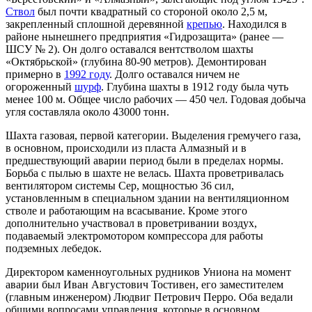
Ствол
был почти квадратный со стороной около 2,5 м,
закрепленный сплошной деревянной
крепью
. Находился в
районе нынешнего предприятия «Гидрозащита» (ранее —
ШСУ № 2). Он долго оставался вентстволом шахты
«Октябрьской» (глубина 80-90 метров). Демонтирован
примерно в
1992 году
. Долго оставался ничем не
огороженный
шурф
. Глубина шахты в 1912 году была чуть
менее 100 м. Общее число рабочих — 450 чел. Годовая добыча
угля составляла около 43000 тонн.
Шахта газовая, первой категории. Выделения гремучего газа,
в основном, происходили из пласта Алмазный и в
предшествующий аварии период были в пределах нормы.
Борьба с пылью в шахте не велась. Шахта проветривалась
вентилятором системы Сер, мощностью 36 сил,
установленным в специальном здании на вентиляционном
стволе и работающим на всасывание. Кроме этого
дополнительно участвовал в проветривании воздух,
подаваемый электромотором компрессора для работы
подземных лебедок.
Директором каменноугольных рудников Униона на момент
аварии был Иван Августович Тостивен, его заместителем
(главным инженером) Людвиг Петрович Перро. Оба ведали
общими вопросами управления, которые в основном