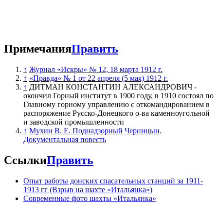
Примечания
Править
Трупы погибших углекопов в бараке
↑
Журнал «Искры» № 12, 18 марта 1912 г.
↑
«Правда» № 1 от 22 апреля (5 мая) 1912 г.
↑
ДИТМАН КОНСТАНТИН АЛЕКСАНДРОВИЧ -
окончил Горный институт в 1900 году, в 1910 состоял по
Главному горному управлению с откомандированием в
распоряжение Русско-Донецкого о-ва каменноугольной
и заводской промышленности
↑
Мухин В. Е. Поднадзорный Черницын.
Документальная повесть
Ссылки
Править
Опыт работы донских спасательных станций за 1911-
1913 гг (Взрыв на шахте «Итальянка»)
Современные фото шахты «Итальянка»