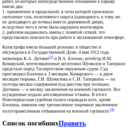
работ, из которых непосредственное отношение к взрыву
имели два:
1. применение в продольной, в печи которой произошло
скопление газа, полотняного паруса (одинарного, к тому же
не доходящего до почвы) вместо деревянной двери,
вследствие чего в печи была нарушена вентиляция.
2. рабочим выдавались лампы с помятой сеткой, что
представляло опасность при работе в загазованной атмосфере.
Катастрофа имела большой резонанс в обществе и
обсуждалась в Государственной Думе. 4 мая 1912 года
[3]
инженеры К.А. Дитман
и В.А. Блохин, штейгер И.М.
Комарский, вентиляционные десятники Шумилов и Таперкин
предстали перед Таганрогским окружным судом. Суд
приговорил Блохина к 3 месяцам, Комарского — к двум
месяцам тюрьмы, Г.И. Шумилова и С.И. Таперкина — на
полтора месяца содержания под арестом при полиции,
Дитмана — к месяцу заключения на военной гаупвахте. Все
осужденные подали апелляционные отзывы. В итоге
Новочеркасская судебная палата оправдала всех, кроме
Блохина, заменив ему трехмесячное тюремное заключение
[4]
полуторамесячным отбыванием на военной гаупвахте.
Список погибших
Править