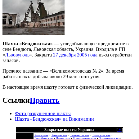
Шахта «Бендюжская»
— угледобывающее предприятие в
селе Бендюга, Львовская область, Украина. Входила в ГП
«
Львовуголь
». Закрыта
27 декабря
2005 года
из-за отработки
запасов.
Прежнее название — «Великомостовская № 2». За время
работы шахта добыла около 29 млн тонн угля.
В настоящее время шахту готовят к физической ликвидации.
Ссылки
Править
Фото разрушенной шахты
Шахта «Бендюжская» на Викимапии
Закрытые шахты Украины
[
+
]
Алмазная
•
Анненская
•
Бежановская
•
Брянковская
•
Голубовская
•
Донецкая
•
Елизаветовская
•
Запорожская
•