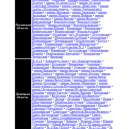
Золотое
•
имени 50-летия СССР
•
имени 50-летия
Советской Украины
•
имени газеты «Известия»
•
имени
газеты «Луганская правда»
•
имени Дзержинского
(Брянка)
•
имени Лютикова
•
имени Тюленина
•
имени
Чеснокова
•
имени Ильича
•
имени Войкова
•
имени
Володарского
•
имени Кирова
•
имени Косиора
•
Княгининская
•
Краснокутская
•
Краснолучская
•
Луганская
Карбонит
•
Комиссаровская
•
Краснопольевская
•
область
Краснодарская-Южная
•
Кременная
•
Крепенская
•
Криворожская
•
Криничанская
•
Краснолучская
•
Ломоватская
•
Луганская
•
ш/у Луганское
•
Лутугинская
•
Максимовская
•
Мироновская-Глубокая
•
Ореховская
•
Первомайская
•
Перевальская
•
Пролетарская
•
Радуга
•
Родина
•
Романовская
•
Северная (Краснодон)
•
Славяносербская
•
Суходольская № 1
•
Таловская
•
Тошковская
•
Фащевская
•
Хрустальская
•
Центральная-
Ирмино
•
Центральная (Антрацит)
•
Черноморка
•
Черкасская
•
Яновская
№ 4-21
•
Александр-Запад
•
ш/у Александровское
•
Булавинская
•
Бутовская
•
Винницкая
•
Донецкая
•
Енакиевская
•
Житомирская
•
Зуевская
•
имени Абакумова
•
имени Бажанова
•
имени Батова
•
имени Гагарина
•
имени Гаевого
•
имени Изотова
•
имени Артема
•
имени
Горького
•
имени Калинина (Горловка)
•
имени Карла
Маркса
•
имени Коротченко
•
имени Киселёва
•
имени
Ленина (Горловка)
•
имени Ленина (Макеевка)
•
имени
Преподобного Сергия Радонежского
•
имени Румянцева
•
имени Орджоникидзе
•
имени 60-летия Советской
Украины
•
имени Ткачука
•
имени Чапаева
•
Кировская
•
Донецкая
Комсомолец
•
Кочегарка
•
Красный Профинтерн
•
область
Куйбышевская
•
Лесная
•
Лидиевка
•
Моспинская
•
Новая
•
Объединенная
•
Октябрьский рудник
•
Ольховатская
•
Панфиловская
•
Путиловская
•
Постниковская
•
Рассвет
•
Северная (Дзержинск)
•
«Северная» (Макеевка)
•
Снежнянская
•
Советская
•
Святителя Василия Великого
•
Свято-Андреевская
•
Свято-Николаевская
•
Свято-
Покровская
•
Свято-Серафимовская
•
Трудовская
•
Ударник
•
Харцызская
•
Чайкино
•
Червона Зірка
•
Южная
(Дзержинск)
•
Юный Коммунар
•
№ 12-18 имени газеты
«Правда
•
№ 3-бис (Торез)
•
№ 13-бис
•
№ 17-17 бис
•
№