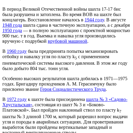
В период Великой Отечественной войны шахта 17-17 бис
была разрушена и затоплена. Во время ВОВ на шахте был
концлагерь. Восстановление началось в
1944 году
. В августе
1948 года
шахта сдана в частичную эксплуатацию, а с декабря
1950 года
— в полную эксплуатацию с проектной мощностью
900 тыс. т в год. Выемка и навалка угля производились
вручную с подрубкой
врубовой машиной
.
В
1960 году
была предпринята попытка механизировать
отбойку и навалку угля по пласту k
с применением
5
пневматической системы высокого давления. В этом же году
было добыто 804 тыс. тонн угля.
Особенно высоких результатов шахта добилась в 1971—1975
годах. Бригадиру проходчиков А. М. Герасимчуку было
присвоено звание
Героя Социалистического Труда
.
В
1972 году
к шахте была присоединена
шахта № 3 «Садово-
Хрустальская»
, состоящая из шахт № 3 и «Боково-
Платовской». Был пройден наклонный ствол по пласту k
7
шахты № 3 длиной 1700 м, который разрешил вопрос выдачи
угля и породы в аварийных ситуациях. Для проветривания
выработок были пройдены вертикальные западный и
восточный вентиляционные стволы.