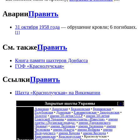
Аварии
Править
31 октября
1958 года
— обрушение кровли; 6 погибших.
[1]
См. также
Править
Книга памяти шахтеров Донбасса
ГОФ «Краснолучская»
Ссылки
Править
Шахта «Краснолучская» на Викимапии
Закрытые шахты Украины
[
+
]
Алмазная
•
Анненская
•
Бежановская
•
Брянковская
•
Голубовская
•
Донецкая
•
Елизаветовская
•
Запорожская
•
Золотое
•
имени 50-летия СССР
•
имени 50-летия
Советской Украины
•
имени газеты «Известия»
•
имени
газеты «Луганская правда»
•
имени Дзержинского
(Брянка)
•
имени Лютикова
•
имени Тюленина
•
имени
Чеснокова
•
имени Ильича
•
имени Войкова
•
имени
Володарского
•
имени Кирова
•
имени Косиора
•
Княгининская
•
Краснокутская
•
Краснолучская
•
Луганская
Карбонит
•
Комиссаровская
•
Краснопольевская
•