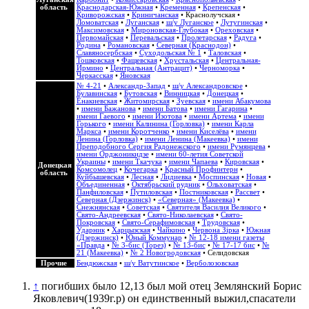
область
Краснодарская-Южная
•
Кременная
•
Крепенская
•
Криворожская
•
Криничанская
•
Краснолучская
•
Ломоватская
•
Луганская
•
ш/у Луганское
•
Лутугинская
•
Максимовская
•
Мироновская-Глубокая
•
Ореховская
•
Первомайская
•
Перевальская
•
Пролетарская
•
Радуга
•
Родина
•
Романовская
•
Северная (Краснодон)
•
Славяносербская
•
Суходольская № 1
•
Таловская
•
Тошковская
•
Фащевская
•
Хрустальская
•
Центральная-
Ирмино
•
Центральная (Антрацит)
•
Черноморка
•
Черкасская
•
Яновская
№ 4-21
•
Александр-Запад
•
ш/у Александровское
•
Булавинская
•
Бутовская
•
Винницкая
•
Донецкая
•
Енакиевская
•
Житомирская
•
Зуевская
•
имени Абакумова
•
имени Бажанова
•
имени Батова
•
имени Гагарина
•
имени Гаевого
•
имени Изотова
•
имени Артема
•
имени
Горького
•
имени Калинина (Горловка)
•
имени Карла
Маркса
•
имени Коротченко
•
имени Киселёва
•
имени
Ленина (Горловка)
•
имени Ленина (Макеевка)
•
имени
Преподобного Сергия Радонежского
•
имени Румянцева
•
имени Орджоникидзе
•
имени 60-летия Советской
Украины
•
имени Ткачука
•
имени Чапаева
•
Кировская
•
Донецкая
Комсомолец
•
Кочегарка
•
Красный Профинтерн
•
область
Куйбышевская
•
Лесная
•
Лидиевка
•
Моспинская
•
Новая
•
Объединенная
•
Октябрьский рудник
•
Ольховатская
•
Панфиловская
•
Путиловская
•
Постниковская
•
Рассвет
•
Северная (Дзержинск)
•
«Северная» (Макеевка)
•
Снежнянская
•
Советская
•
Святителя Василия Великого
•
Свято-Андреевская
•
Свято-Николаевская
•
Свято-
Покровская
•
Свято-Серафимовская
•
Трудовская
•
Ударник
•
Харцызская
•
Чайкино
•
Червона Зірка
•
Южная
(Дзержинск)
•
Юный Коммунар
•
№ 12-18 имени газеты
«Правда
•
№ 3-бис (Торез)
•
№ 13-бис
•
№ 17-17 бис
•
№
21 (Макеевка)
•
№ 2 Новогродовская
• Селидовская
Прочие
Бендюжская
•
ш/у Ватутинское
•
Верболозовская
↑
погибших было 12,13 был мой отец Землянский Борис
Яковлевич(1939г.р) он единственный выжил,спасатели