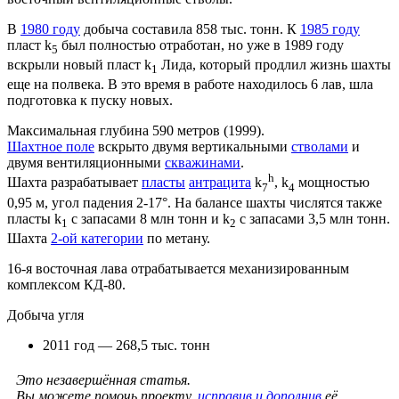
В
1980 году
добыча составила 858 тыс. тонн. К
1985 году
пласт k
был полностью отработан, но уже в 1989 году
5
вскрыли новый пласт k
Лида, который продлил жизнь шахты
1
еще на полвека. В это время в работе находилось 6 лав, шла
подготовка к пуску новых.
Максимальная глубина 590 метров (1999).
Шахтное поле
вскрыто двумя вертикальными
стволами
и
двумя вентиляционными
скважинами
.
h
Шахта разрабатывает
пласты
антрацита
k
, k
мощностью
7
4
0,95 м, угол падения 2-17°. На балансе шахты числятся также
пласты k
с запасами 8 млн тонн и k
с запасами 3,5 млн тонн.
1
2
Шахта
2-ой категории
по метану.
16-я восточная лава отрабатывается механизированным
комплексом КД-80.
Добыча угля
2011 год — 268,5 тыс. тонн
Это незавершённая статья.
Вы можете помочь проекту,
исправив и дополнив
её.