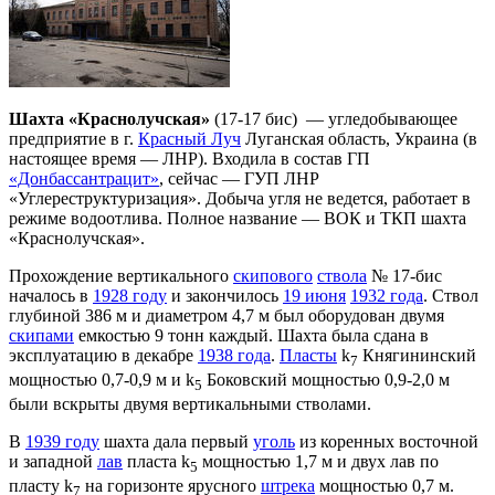
Шахта «Краснолучская»
(17-17 бис) — угледобывающее
предприятие в г.
Красный Луч
Луганская область, Украина (в
настоящее время — ЛНР). Входила в состав ГП
«Донбассантрацит»
, сейчас — ГУП ЛНР
«Углереструктуризация». Добыча угля не ведется, работает в
режиме водоотлива. Полное название — ВОК и ТКП шахта
«Краснолучская».
Прохождение вертикального
скипового
ствола
№ 17-бис
началось в
1928 году
и закончилось
19 июня
1932 года
. Ствол
глубиной 386 м и диаметром 4,7 м был оборудован двумя
скипами
емкостью 9 тонн каждый. Шахта была сдана в
эксплуатацию в декабре
1938 года
.
Пласты
k
Княгининский
7
мощностью 0,7-0,9 м и k
Боковский мощностью 0,9-2,0 м
5
были вскрыты двумя вертикальными стволами.
В
1939 году
шахта дала первый
уголь
из коренных восточной
и западной
лав
пласта k
мощностью 1,7 м и двух лав по
5
пласту k
на горизонте ярусного
штрека
мощностью 0,7 м.
7