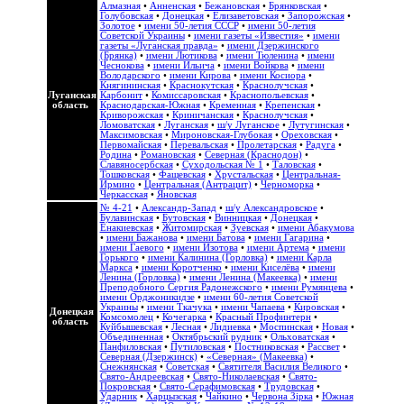
Алмазная
•
Анненская
•
Бежановская
•
Брянковская
•
Голубовская
•
Донецкая
•
Елизаветовская
•
Запорожская
•
Золотое
•
имени 50-летия СССР
•
имени 50-летия
Советской Украины
•
имени газеты «Известия»
•
имени
газеты «Луганская правда»
•
имени Дзержинского
(Брянка)
•
имени Лютикова
•
имени Тюленина
•
имени
Чеснокова
•
имени Ильича
•
имени Войкова
•
имени
Володарского
•
имени Кирова
•
имени Косиора
•
Княгининская
•
Краснокутская
•
Краснолучская
•
Луганская
Карбонит
•
Комиссаровская
•
Краснопольевская
•
область
Краснодарская-Южная
•
Кременная
•
Крепенская
•
Криворожская
•
Криничанская
•
Краснолучская
•
Ломоватская
•
Луганская
•
ш/у Луганское
•
Лутугинская
•
Максимовская
•
Мироновская-Глубокая
•
Ореховская
•
Первомайская
•
Перевальская
•
Пролетарская
•
Радуга
•
Родина
•
Романовская
•
Северная (Краснодон)
•
Славяносербская
•
Суходольская № 1
•
Таловская
•
Тошковская
•
Фащевская
•
Хрустальская
•
Центральная-
Ирмино
•
Центральная (Антрацит)
•
Черноморка
•
Черкасская
•
Яновская
№ 4-21
•
Александр-Запад
•
ш/у Александровское
•
Булавинская
•
Бутовская
•
Винницкая
•
Донецкая
•
Енакиевская
•
Житомирская
•
Зуевская
•
имени Абакумова
•
имени Бажанова
•
имени Батова
•
имени Гагарина
•
имени Гаевого
•
имени Изотова
•
имени Артема
•
имени
Горького
•
имени Калинина (Горловка)
•
имени Карла
Маркса
•
имени Коротченко
•
имени Киселёва
•
имени
Ленина (Горловка)
•
имени Ленина (Макеевка)
•
имени
Преподобного Сергия Радонежского
•
имени Румянцева
•
имени Орджоникидзе
•
имени 60-летия Советской
Украины
•
имени Ткачука
•
имени Чапаева
•
Кировская
•
Донецкая
Комсомолец
•
Кочегарка
•
Красный Профинтерн
•
область
Куйбышевская
•
Лесная
•
Лидиевка
•
Моспинская
•
Новая
•
Объединенная
•
Октябрьский рудник
•
Ольховатская
•
Панфиловская
•
Путиловская
•
Постниковская
•
Рассвет
•
Северная (Дзержинск)
•
«Северная» (Макеевка)
•
Снежнянская
•
Советская
•
Святителя Василия Великого
•
Свято-Андреевская
•
Свято-Николаевская
•
Свято-
Покровская
•
Свято-Серафимовская
•
Трудовская
•
Ударник
•
Харцызская
•
Чайкино
•
Червона Зірка
•
Южная