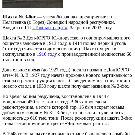
Шахта № 3-бис
— угледобывающее предприятие в п.
Пелагеевка (г. Торез) Донецкой народной республики.
Входила в ГП
«Торезантрацит»
. Закрыта в 2003 году.
Шахта № 3 Дон-ЮРГО Южнорусского горнопромышленного
общества заложена в 1913 году, в 1914 пошел первый уголь
(этот год считается годом основания). Шахта пущена в
эксплуатацию в
1916 году
с производственной мощностью 60
тыс. тонн в год.
Длительное время (до 1927 года) носила название ДонЮРГО,
затем № 3. В 1927 году начата проходка нового вертикального
ствола и реконструкция шахты. С введением в эксплуатацию
нового ствола в 1930 году шахта получает название № 3-бис.
Во время войны разрушена, восстановлена в 1944 с
мощностью 450 тыс. тонн в год. В 60-х проведена
реконструкция, в итоге которой гор. 16 был вскрыт новым
добычным стволом № 3—3-бис, что позволило увеличить
мощность до 610 тыс. тонн. После реконструкции шахта 3-бис
стала самой крупной в тресте «Чистяковантрацит».
В 1948 году на шахте впервые в стране был внедрён комбайн