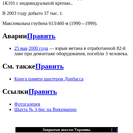
1К101 с индивидуальной крепью..
В 2003 году добыто 37 тыс. т.
Максимальна глубина 613/460 м (1990—1999).
Аварии
Править
25 мая
2000 года
— взрыв метана в отработанной 82-й
лаве при демонтаже оборудования, погибли 3 человека.
См. также
Править
Книга памяти шахтеров Донбасса
Ссылки
Править
Фотогалерея
Шахта № 3-бис на Викимапии
Закрытые шахты Украины
[
+
]