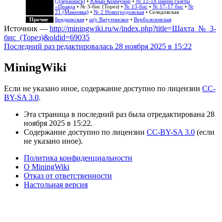
(Дзержинск)
•
Юный Коммунар
•
№ 12-18 имени газеты
«Правда
•
№ 3-бис (Торез)
•
№ 13-бис
•
№ 17-17 бис
•
№
21 (Макеевка)
•
№ 2 Новогродовская
• Селидовская
Прочие
Бендюжская
•
ш/у Ватутинское
•
Верболозовская
Источник —
http://miningwiki.ru/w/index.php?title=Шахта_№_3-
бис_(Торез)&oldid=69035
Последний раз редактировалась 28 ноября 2025 в 15:22
MiningWiki
Если не указано иное, содержание доступно по лицензии
CC-
BY-SA 3.0
.
Эта страница в последний раз была отредактирована 28
ноября 2025 в 15:22.
Содержание доступно по лицензии
CC-BY-SA 3.0
(если
не указано иное).
Политика конфиденциальности
О MiningWiki
Отказ от ответственности
Настольная версия