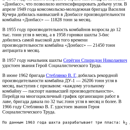
«Донбасс», что позволило интенсифицировать добычу угля. В
апреле 1949 года комсомольско-молодежная бригада Василия
Кучера добилась наивысшей в Донбассе производительности
комбайна «Донбасс» — 11828 тонн за месяц.
В 1955 году производительность комбайнов возросла до 12
тыс. тонн угля в месяц, а в 1958 горняки шахты 3-бис
добились самой высокой для того времени
производительности комбайна «Донбасс» — 21450 тонн
антрацита в месяц.
В 1957 году начальник шахты
Серёгин Спиридон Николаевич
удостоен звания Герой Социалистического Труда.
В июне 1962 бригада
Стеблянко В. Г.
добилась рекордной
производительности комбайна ДУ-1 — 26206 тонн угля в
месяц, выступив с призывом: «каждому угольному
комбайну — паспорт наивысшей производительности».
Перейдя на многоцикличный график организации работ в
лаве, бригада давала по 32 тыс.тонн угля в месяц и более. В
1966 году Стеблянко В. Г. удостоен звания Героя
Социалистического Труда.
По данным 1963 года шахта разрабатывает три пласта: k
 
2