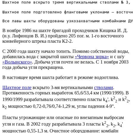
Шахтное поле вскрыто тремя вертикальными стволами № 3, 
Шахтное поле подготовлено фланговыми уклонами — восточ
В ноябре 1986 на шахте бригадой проходчиков Кищика И. Д.
(н.у. Лифинцов В. И.) пройдено 205 пог. м. 1-го восточного
конвейерного штрека пласта К2-2.
С 2000 года шахту начало топить. Помимо собственной воды,
добавилась вода с закрытой шахты
«Червона зирка»
и с ш/у
«Волынского»
. Добыча угля почти не велась. С 1 ноября 2003
года добыча угля прекращена.
В настоящее время шахта работает в режиме водоотлива.
Шахтное поле
вскрыто 3-мя вертикальными
стволами
.
Протяженность горных выработок 65,6/53,4 км (1990/1999). В
2
2
1990/1999 разрабатывала соответственно пласты k
', k
и k
,
4
2
2
k
мощностью 0,72-0,76/0,74-1,29 м, углы падения 4-9°.
2
Пласты угрожающие или опасные по внезапным выбросам
2
угля и газа. В 2002 году разрабатывала 3 пласты k
, k
, k
'
2
2
4
мощностью 0,55-1,3 м. Очистное оборудование: комбайн