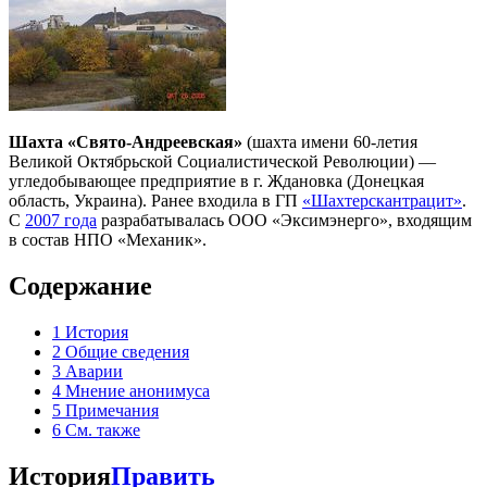
Шахта «Свято-Андреевская»
(шахта имени 60-летия
Великой Октябрьской Социалистической Революции) —
угледобывающее предприятие в г. Ждановка (Донецкая
область, Украина). Ранее входила в ГП
«Шахтерскантрацит»
.
С
2007 года
разрабатывалась ООО «Эксимэнерго», входящим
в состав НПО «Механик».
Содержание
1
История
2
Общие сведения
3
Аварии
4
Мнение анонимуса
5
Примечания
6
См. также
История
Править