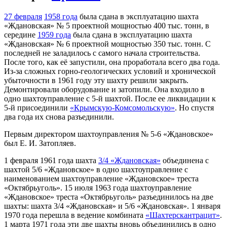
27 февраля
1958 года
была сдана в эксплуатацию шахта
«Ждановская» № 5 проектной мощностью 400 тыс. тонн, в
середине
1959 года
была сдана в эксплуатацию шахта
«Ждановская» № 6 проектной мощностью 350 тыс. тонн. С
последней не заладилось с самого начала строительства.
После того, как её запустили, она проработала всего два года.
Из-за сложных горно-геологических условий и хронической
убыточности в 1961 году эту шахту решили закрыть.
Демонтировали оборудование и затопили. Она входило в
одно шахтоуправление с 5-й шахтой. После ее ликвидации к
5-й присоединили
«Крымскую-Комсомольскую»
. Но спустя
два года их снова разъединили.
Первым директором шахтоуправления № 5-6 «Ждановское»
был Е. И. Затопляев.
1 февраля 1961 года шахта
3/4 «Ждановская»
объединена с
шахтой 5/6 «Ждановское» в одно шахтоуправление с
наименованием шахтоуправление «Ждановское» треста
«Октябрьуголь». 15 июля 1963 года шахтоуправление
«Ждановское» треста «Октябрьуголь» разъединилось на две
шахты: шахта 3/4 «Ждановская» и 5/6 «Ждановская». 1 января
1970 года перешла в ведение комбината
«Шахтерскантрацит»
.
1 марта 1971 года эти две шахты вновь объединились в одно