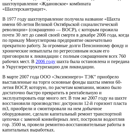
шахтоуправление «Ждановское» комбината
«Шахтерскантрацит».
В 1977 году шахтоуправление получила название «Шахта
имени 60-летия Великой Октябрьской социалистической
революции» (сокращенно — ВОСР), с которым прожила
почти 30 лет до самой своей смерти в декабре 2006 года, когда
по приказу Минуглепрома предприятие окончательно
прекратило работу. За огромные долги Пенсионному фонду и
хронические невыплаты по регрессивным искам его
приговорили к ликвидации с полным сокращением всех 760
рабочих мест. В
2006 году
шахта была остановлена и передана
в Укруглереструктуризацию для ликвидации.
В марте 2007 года ООО «Эксимэнерго» ТЭК" приобрело
выставленные на торги основные фонды шахты имени 60-
летия ВОСР, которую, по расчетам компании, можно было
достаточно быстро превратить в рентабельную и
эксплуатировать еще много лет. В том же 2007 году на шахте
восстановили производство: достроили 12-й горизонт пласта
m3, приобрели и смонтировали на нем добычное
оборудование, сделали капитальный ремонт транспортной
цепочки с заменой конвейерных лент, построили водоотлив
гор. 3500 м, провели ремонтно-восстановительные работы в
капитальных выработках.