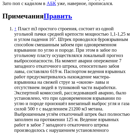
Зато поп с кадилом в
АБК
уже, наверное, прописался.
Примечания
Править
↑
Пласт m3 простого строения, состоит из одной
угольной пачки средней крепости мощностью 1,1-1,25 м
и углом падения 16°. Штрек проводился буровзрывным
способом смешанным забоем при одновременном
взрывании по углю и породе. При этом в забое по
угольному пласту осуществлялся локальный прогноз
выбросоопасности. На момент аварии опережение 7
западного откаточного штрека, относительно забоя
лавы, составляло 619 м. Паспортом ведения взрывных
работ предусматривалось нахождение мастера-
взрывника на свежей струе за «окном» лавы и
отсутствием людей в тупиковой части выработки.
Экспертной комиссией, расследовавшей аварию, было
установлено, что при одновременном взрывании по
углю и породе произошёл внезапный выброс угля и газа
силой 500 т с выделением 21200 м3 метана.
Выброшенным углём откаточный штрек был полностью
заполнен на протяжении 125 м. Ведение взрывных
работ в забое 7 западного откаточного штрека
производилось с нарушением установленного