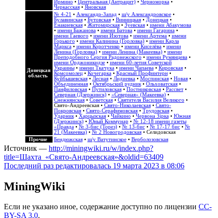
Ирмино
•
Центральная (Антрацит)
•
Черноморка
•
Черкасская
•
Яновская
№ 4-21
•
Александр-Запад
•
ш/у Александровское
•
Булавинская
•
Бутовская
•
Винницкая
•
Донецкая
•
Енакиевская
•
Житомирская
•
Зуевская
•
имени Абакумова
•
имени Бажанова
•
имени Батова
•
имени Гагарина
•
имени Гаевого
•
имени Изотова
•
имени Артема
•
имени
Горького
•
имени Калинина (Горловка)
•
имени Карла
Маркса
•
имени Коротченко
•
имени Киселёва
•
имени
Ленина (Горловка)
•
имени Ленина (Макеевка)
•
имени
Преподобного Сергия Радонежского
•
имени Румянцева
•
имени Орджоникидзе
•
имени 60-летия Советской
Украины
•
имени Ткачука
•
имени Чапаева
•
Кировская
•
Донецкая
Комсомолец
•
Кочегарка
•
Красный Профинтерн
•
область
Куйбышевская
•
Лесная
•
Лидиевка
•
Моспинская
•
Новая
•
Объединенная
•
Октябрьский рудник
•
Ольховатская
•
Панфиловская
•
Путиловская
•
Постниковская
•
Рассвет
•
Северная (Дзержинск)
•
«Северная» (Макеевка)
•
Снежнянская
•
Советская
•
Святителя Василия Великого
•
Свято-Андреевская
•
Свято-Николаевская
•
Свято-
Покровская
•
Свято-Серафимовская
•
Трудовская
•
Ударник
•
Харцызская
•
Чайкино
•
Червона Зірка
•
Южная
(Дзержинск)
•
Юный Коммунар
•
№ 12-18 имени газеты
«Правда
•
№ 3-бис (Торез)
•
№ 13-бис
•
№ 17-17 бис
•
№
21 (Макеевка)
•
№ 2 Новогродовская
• Селидовская
Прочие
Бендюжская
•
ш/у Ватутинское
•
Верболозовская
Источник —
http://miningwiki.ru/w/index.php?
title=Шахта_«Свято-Андреевская»&oldid=63409
Последний раз редактировалась 19 марта 2023 в 08:06
MiningWiki
Если не указано иное, содержание доступно по лицензии
CC-
BY-SA 3.0
.