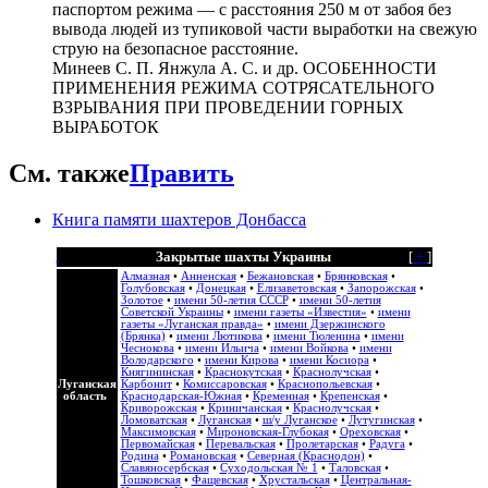
паспортом режима — с расстояния 250 м от забоя без
вывода людей из тупиковой части выработки на свежую
струю на безопасное расстояние.
Минеев С. П. Янжула А. С. и др. ОСОБЕННОСТИ
ПРИМЕНЕНИЯ РЕЖИМА СОТРЯСАТЕЛЬНОГО
ВЗРЫВАНИЯ ПРИ ПРОВЕДЕНИИ ГОРНЫХ
ВЫРАБОТОК
См. также
Править
Книга памяти шахтеров Донбасса
Закрытые шахты Украины
[
+
]
Алмазная
•
Анненская
•
Бежановская
•
Брянковская
•
Голубовская
•
Донецкая
•
Елизаветовская
•
Запорожская
•
Золотое
•
имени 50-летия СССР
•
имени 50-летия
Советской Украины
•
имени газеты «Известия»
•
имени
газеты «Луганская правда»
•
имени Дзержинского
(Брянка)
•
имени Лютикова
•
имени Тюленина
•
имени
Чеснокова
•
имени Ильича
•
имени Войкова
•
имени
Володарского
•
имени Кирова
•
имени Косиора
•
Княгининская
•
Краснокутская
•
Краснолучская
•
Луганская
Карбонит
•
Комиссаровская
•
Краснопольевская
•
область
Краснодарская-Южная
•
Кременная
•
Крепенская
•
Криворожская
•
Криничанская
•
Краснолучская
•
Ломоватская
•
Луганская
•
ш/у Луганское
•
Лутугинская
•
Максимовская
•
Мироновская-Глубокая
•
Ореховская
•
Первомайская
•
Перевальская
•
Пролетарская
•
Радуга
•
Родина
•
Романовская
•
Северная (Краснодон)
•
Славяносербская
•
Суходольская № 1
•
Таловская
•
Тошковская
•
Фащевская
•
Хрустальская
•
Центральная-