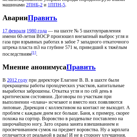
машинами
2ПНБ-2
и
1ППН-5
.
Аварии
Править
17 февраля
1980 года
— на шахте № 5 шахтоуправления
имени 60-летия ВОСР произошел внезапный выброс угля и
газа при взрывных работах в забое 7 западного откаточного
штрека пласта m3 на глубине 571 м, приведший к тяжёлым
[1]
последствиям
.
Мнение анонимуса
Править
В
2012 году
при директоре Елагине В. В. в шахте были
прекращены работы проходческих участков, капитальные
выработки заброшены. Откатка угля и по сей день в
критическом состоянии. Договоры по участкам при
выполнении «плана» исчезают и вместо них появляются
липовые. Дирекция с коллективом на контакт не выходит. А
проблем с каждым днем все больше. Баня, к примеру, скорее
похожа на сортир. Воровство в раздевалке поставлено на
широчайшую ногу. Зато охрана занята взвешиванием и
просвечиванием сумок на предмет воровства. Ну а зарплата
отличается от реальной в разы! И не в сторону улучшения.