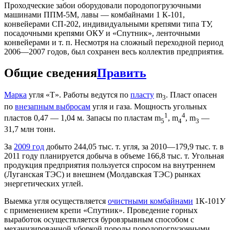
Проходческие забои оборудовали породопогрузочными
машинами ППМ-5М, лавы — комбайнами 1 К-101,
конвейерами СП-202, индивидуальными крепями типа ТУ,
посадочными крепями ОКУ и «Спутник», ленточными
конвейерами и т. п. Несмотря на сложный переходной период
2006—2007 годов, был сохранен весь коллектив предприятия.
Общие сведения
Править
Марка
угля «Т». Работы ведутся по
пласту
m
. Пласт опасен
3
по
внезапным выбросам
угля и газа. Мощность угольных
1
4
пластов 0,47 — 1,04 м. Запасы по пластам m
, m
, m
—
5
4
3
31,7 млн тонн.
За
2009 год
добыто 244,05 тыс. т. угля, за 2010—179,9 тыс. т. в
2011 году планируется добыча в объеме 166,8 тыс. т. Угольная
продукция предприятия пользуется спросом на внутреннем
(Луганская ТЭС) и внешнем (Молдавская ТЭС) рынках
энергетических углей.
Выемка угля осуществляется
очистными комбайнами
1К-101У
с применением крепи «Спутник». Проведение горных
выработок осуществляется буровзрывным способом с
механизированной уборкой породы породопогрузочными