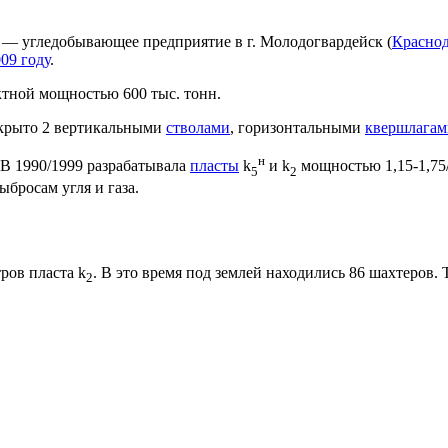
 — угледобывающее предприятие в г. Молодогвардейск (
Красно
09 году
.
ктной мощностью 600 тыс. тонн.
крыто 2 вертикальными
стволами
, горизонтальными
квершлагам
н
 В 1990/1999 разрабатывала
пласты
k
и k
мощностью 1,15-1,75/
5
2
бросам угля и газа.
ров пласта k
. В это время под землей находились 86 шахтеров. 
2