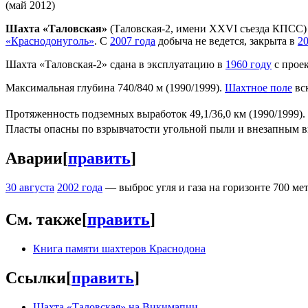
(май 2012)
Шахта «Таловская»
(Таловская-2, имени ХХVI съезда КПСС)
«Краснодонуголь»
. С
2007 года
добыча не ведется, закрыта в
20
Шахта «Таловская-2» сдана в эксплуатацию в
1960 году
с прое
Максимальная глубина 740/840 м (1990/1999).
Шахтное поле
вс
Протяженность подземных выработок 49,1/36,0 км (1990/1999).
Пласты опасны по взрывчатости угольной пыли и внезапным вы
Аварии
[
править
]
30 августа
2002 года
— выброс угля и газа на горизонте 700 мет
См. также
[
править
]
Книга памяти шахтеров Краснодона
Ссылки
[
править
]
Шахта «Таловская» на Викимапии