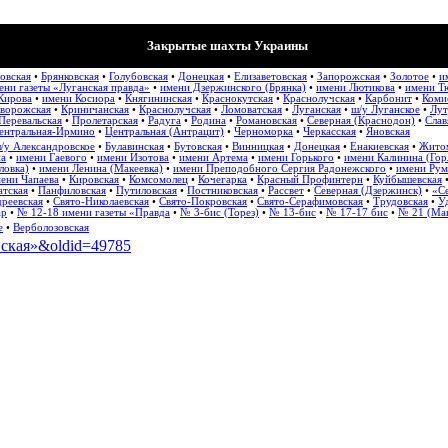
Закрытые шахты Украины
овская
•
Брянковская
•
Голубовская
•
Донецкая
•
Елизаветовская
•
Запорожская
•
Золотое
•
и
ени газеты «Луганская правда»
•
имени Дзержинского (Брянка)
•
имени Лютикова
•
имени Т
Кирова
•
имени Косиора
•
Княгининская
•
Краснокутская
•
Краснолучская
•
Карбонит
•
Коми
ворожская
•
Криничанская
•
Краснолучская
•
Ломоватская
•
Луганская
•
ш/у Луганское
•
Лут
Перевальская
•
Пролетарская
•
Радуга
•
Родина
•
Романовская
•
Северная (Краснодон)
•
Слав
ентральная-Ирмино
•
Центральная (Антрацит)
•
Черноморка
•
Черкасская
•
Яновская
/у Александровское
•
Булавинская
•
Бутовская
•
Винницкая
•
Донецкая
•
Енакиевская
•
Жито
на
•
имени Гаевого
•
имени Изотова
•
имени Артема
•
имени Горького
•
имени Калинина (Гор
ловка)
•
имени Ленина (Макеевка)
•
имени Преподобного Сергия Радонежского
•
имени Рум
ени Чапаева
•
Кировская
•
Комсомолец
•
Кочегарка
•
Красный Профинтерн
•
Куйбышевская
атская
•
Панфиловская
•
Путиловская
•
Постниковская
•
Рассвет
•
Северная (Дзержинск)
•
«Се
реевская
•
Свято-Николаевская
•
Свято-Покровская
•
Свято-Серафимовская
•
Трудовская
•
У
ар
•
№ 12-18 имени газеты «Правда
•
№ 3-бис (Торез)
•
№ 13-бис
•
№ 17-17 бис
•
№ 21 (Мак
е
•
Верболозовская
овская»&oldid=49785