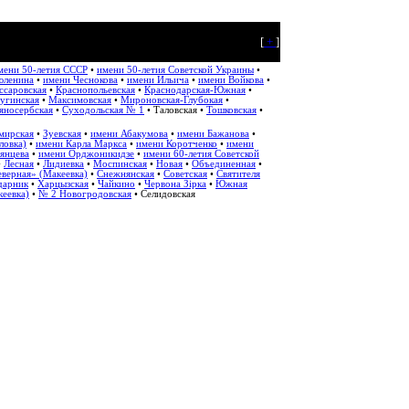
[
+
]
мени 50-летия СССР
•
имени 50-летия Советской Украины
•
юленина
•
имени Чеснокова
•
имени Ильича
•
имени Войкова
•
ссаровская
•
Краснопольевская
•
Краснодарская-Южная
•
угинская
•
Максимовская
•
Мироновская-Глубокая
•
яносербская
•
Суходольская № 1
•
Таловская
•
Тошковская
•
мирская
•
Зуевская
•
имени Абакумова
•
имени Бажанова
•
ловка)
•
имени Карла Маркса
•
имени Коротченко
•
имени
янцева
•
имени Орджоникидзе
•
имени 60-летия Советской
•
Лесная
•
Лидиевка
•
Моспинская
•
Новая
•
Объединенная
•
верная» (Макеевка)
•
Снежнянская
•
Советская
•
Святителя
дарник
•
Харцызская
•
Чайкино
•
Червона Зірка
•
Южная
еевка)
•
№ 2 Новогродовская
• Селидовская