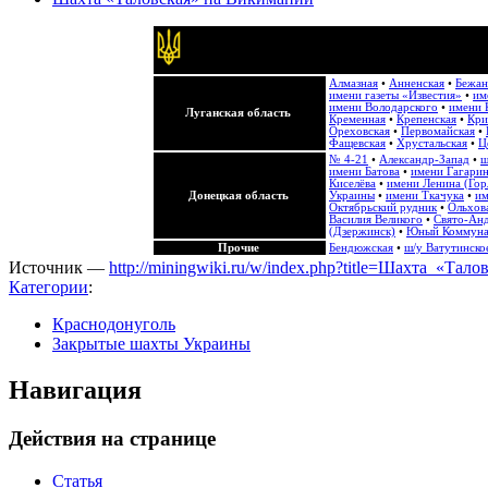
Алмазная
•
Анненская
•
Бежан
имени газеты «Известия»
•
им
имени Володарского
•
имени 
Луганская область
Кременная
•
Крепенская
•
Кри
Ореховская
•
Первомайская
•
Фащевская
•
Хрустальская
•
Ц
№ 4-21
•
Александр-Запад
•
ш
имени Батова
•
имени Гагари
Киселёва
•
имени Ленина (Гор
Донецкая область
Украины
•
имени Ткачука
•
им
Октябрьский рудник
•
Ольхов
Василия Великого
•
Свято-Анд
(Дзержинск)
•
Юный Коммун
Прочие
Бендюжская
•
ш/у Ватутинско
Источник —
http://miningwiki.ru/w/index.php?title=Шахта_«Тал
Категории
:
Краснодонуголь
Закрытые шахты Украины
Навигация
Действия на странице
Статья