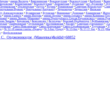
Кирова
•
имени Косиора
•
Княгининская
•
Краснокутская
•
Краснолучская
•
Карбонит
•
Коми
ворожская
•
Криничанская
•
Краснолучская
•
Ломоватская
•
Луганская
•
ш/у Луганское
•
Лут
Перевальская
•
Пролетарская
•
Радуга
•
Родина
•
Романовская
•
Северная (Краснодон)
•
Слав
ентральная-Ирмино
•
Центральная (Антрацит)
•
Черноморка
•
Черкасская
•
Яновская
/у Александровское
•
Булавинская
•
Бутовская
•
Винницкая
•
Донецкая
•
Енакиевская
•
Жито
на
•
имени Гаевого
•
имени Изотова
•
имени Артема
•
имени Горького
•
имени Калинина (Гор
ловка)
•
имени Ленина (Макеевка)
•
имени Преподобного Сергия Радонежского
•
имени Рум
ени Чапаева
•
Кировская
•
Комсомолец
•
Кочегарка
•
Красный Профинтерн
•
Куйбышевская
атская
•
Панфиловская
•
Путиловская
•
Постниковская
•
Рассвет
•
Северная (Дзержинск)
•
«Се
реевская
•
Свято-Николаевская
•
Свято-Покровская
•
Свято-Серафимовская
•
Трудовская
•
У
ар
•
№ 12-18 имени газеты «Правда
•
№ 3-бис (Торез)
•
№ 13-бис
•
№ 17-17 бис
•
№ 21 (Мак
е
•
Верболозовская
ени_С._Орджоникидзе_(Макеевка)&oldid=68852