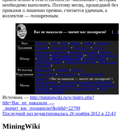
необходимо выполнять. Поэтому месяц, прошедший без
приказов о лишении премии, считается удачным, а
коллектив — поощренным.
Вас не наказали — значит вас поощрили!
[
+
]
Быт
Автобус
•
Баня
•
Роба
•
Крысы
•
Насвай
•
Тормозок
Традиции
Бутылёк
•
День шахтёра
•
Табакотрус
•
Четверг
Анекдоты о шахтерах
•
Шахтёрские байки
(
Байки об
учениках
•
Байки о проходчиках
) •
Шахтёрский жаргон
Юмор
•
Курьезы
•
Виктор Мисевский
(
Вредные советы
•
Шахтерские танка
•
Шахтерские пародии
•
Шахтерские
страшилки
)
Фольклор
Мифология
•
Суеверия
•
Шубин
Нарушения
Ранний выезд
•
Езда на ленте
•
Объяснительная
Глюк ауф
•
Вас не наказали — значит вас поощрили!
•
Ведро напруги
•
Датчик метана, закрытый фуфайкой
•
Мемы
Донбасс порожняк не гонит
•
Донбасс никто не ставил
на колени
•
Караганда — третья кочегарка
•
Не на
конфетной фабрике
Источник —
http://miningwiki.ru/w/index.php?
title=Вас_не_наказали_—
_значит_вас_поощрили!&oldid=22799
Последний раз редактировалась 26 ноября 2012 в 22:43
MiningWiki