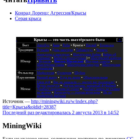
Конрад Лоренц: Агрессия/Крысы
Серая крыса
Крысы — это часть шахтёрского быта
[
+
]
Быт
Автобус
•
Баня
•
Роба
•
Крысы
•
Насвай
•
Тормозок
Традиции
Бутылёк
•
День шахтёра
•
Табакотрус
•
Четверг
Анекдоты о шахтерах
•
Шахтёрские байки
(
Байки об
учениках
•
Байки о проходчиках
) •
Шахтёрский жаргон
Юмор
•
Курьезы
•
Виктор Мисевский
(
Вредные советы
•
Шахтерские танка
•
Шахтерские пародии
•
Шахтерские
страшилки
)
Фольклор
Мифология
•
Суеверия
•
Шубин
Нарушения
Ранний выезд
•
Езда на ленте
•
Объяснительная
Глюк ауф
•
Вас не наказали — значит вас поощрили!
•
Ведро напруги
•
Датчик метана, закрытый фуфайкой
•
Мемы
Донбасс порожняк не гонит
•
Донбасс никто не ставил
на колени
•
Караганда — третья кочегарка
•
Не на
конфетной фабрике
Источник —
http://miningwiki.ru/w/index.php?
title=Крысы&oldid=28387
Последний раз редактировалась 2 августа 2013 в 14:52
MiningWiki
Если не указано иное, содержание доступно по лицензии
CC-