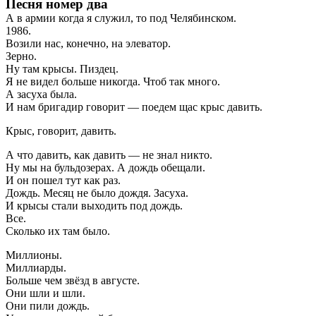
Песня номер два
А в армии когда я служил, то под Челябинском.
1986.
Возили нас, конечно, на элеватор.
Зерно.
Ну там крысы. Пиздец.
Я не видел больше никогда. Чтоб так много.
А засуха была.
И нам бригадир говорит — поедем щас крыс давить.
Крыс, говорит, давить.
А что давить, как давить — не знал никто.
Ну мы на бульдозерах. А дождь обещали.
И он пошел тут как раз.
Дождь. Месяц не было дождя. Засуха.
И крысы стали выходить под дождь.
Все.
Сколько их там было.
Миллионы.
Миллиарды.
Больше чем звёзд в августе.
Они шли и шли.
Они пили дождь.