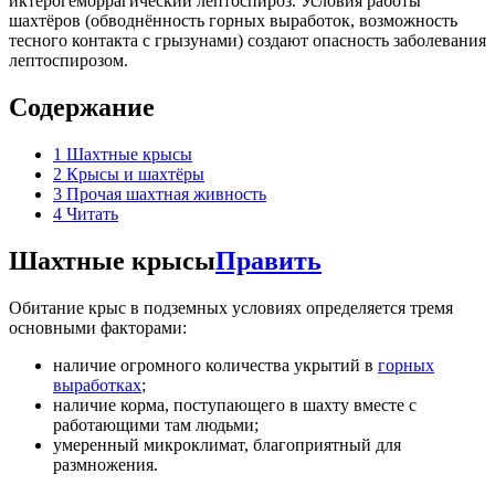
иктерогеморрагический лептоспироз. Условия работы
шахтёров (обводнённость горных выработок, возможность
тесного контакта с грызунами) создают опасность заболевания
лептоспирозом.
Содержание
1
Шахтные крысы
2
Крысы и шахтёры
3
Прочая шахтная живность
4
Читать
Шахтные крысы
Править
Обитание крыс в подземных условиях определяется тремя
основными факторами:
наличие огромного количества укрытий в
горных
выработках
;
наличие корма, поступающего в шахту вместе с
работающими там людьми;
умеренный микроклимат, благоприятный для
размножения.