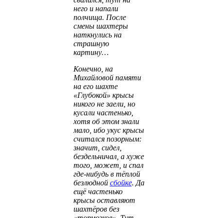
него и напали
полчища. После
смены шахтеры
наткнулись на
страшную
картину…
Конечно, на
Михайловой памяти
на его шахте
«Глубокой» крысы
никого не заели, но
кусали частенько,
хотя об этом знали
мало, ибо укус крысы
считался позорным:
значит, сидел,
бездельничал, а хуже
того, может, и спал
где-нибудь в тёплой
безлюдной
сбойке
. Да
ещё частенько
крысы оставляют
шахтёров без
«тормозков». Тут