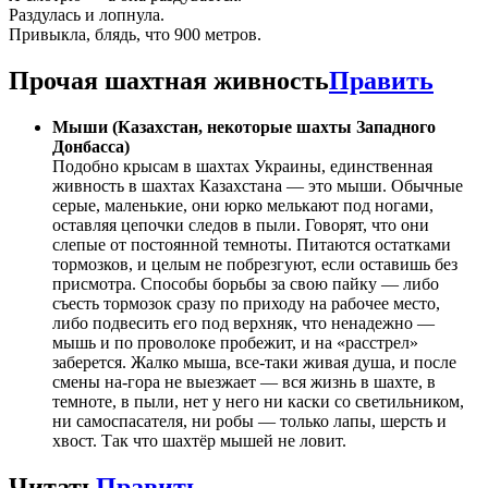
Раздулась и лопнула.
Привыкла, блядь, что 900 метров.
Прочая шахтная живность
Править
Мыши (Казахстан, некоторые шахты Западного
Донбасса)
Подобно крысам в шахтах Украины, единственная
живность в шахтах Казахстана — это мыши. Обычные
серые, маленькие, они юрко мелькают под ногами,
оставляя цепочки следов в пыли. Говорят, что они
слепые от постоянной темноты. Питаются остатками
тормозков, и целым не побрезгуют, если оставишь без
присмотра. Способы борьбы за свою пайку — либо
съесть тормозок сразу по приходу на рабочее место,
либо подвесить его под верхняк, что ненадежно —
мышь и по проволоке пробежит, и на «расстрел»
заберется. Жалко мыша, все-таки живая душа, и после
смены на-гора не выезжает — вся жизнь в шахте, в
темноте, в пыли, нет у него ни каски со светильником,
ни самоспасателя, ни робы — только лапы, шерсть и
хвост. Так что шахтёр мышей не ловит.
Читать
Править