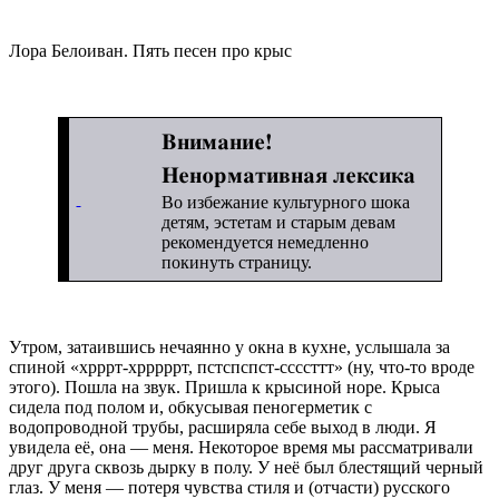
Лора Белоиван. Пять песен про крыс
Внимание!
Ненормативная лексика
Во избежание культурного шока
детям, эстетам и старым девам
рекомендуется немедленно
покинуть страницу.
Утром, затаившись нечаянно у окна в кухне, услышала за
спиной «хрррт-хрррррт, пстспспст-ссссттт» (ну, что-то вроде
этого). Пошла на звук. Пришла к крысиной норе. Крыса
сидела под полом и, обкусывая пеногерметик с
водопроводной трубы, расширяла себе выход в люди. Я
увидела её, она — меня. Некоторое время мы рассматривали
друг друга сквозь дырку в полу. У неё был блестящий черный
глаз. У меня — потеря чувства стиля и (отчасти) русского