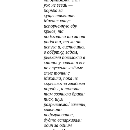
уж не зевай —
борьба за
существование.
Михаил кинул
испорченную еду
крысе, та
подскочила то ли от
радости, то ли от
испуга и, вцепившись
в обёртку, задом,
рывками поволокла в
сторону завала и всё
не спускала зелёные
злые точки с
Михаила, пока не
скрылась за глыбами
породы, и тотчас
там возникла драка:
писк, шум
разрываемой газеты,
какое-то
пофыркивание,
будто вспархивали
один за одним