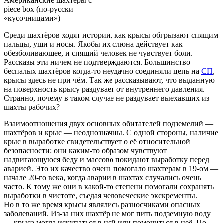
Американские шахтёры с
piece box (по-русски —
«кусочницами»)
Среди шахтёров ходят истории, как крысы обгрызают спящим
пальцы, уши и носы. Якобы их слюна действует как
обезболивающее, и спящий человек не чувствует боли.
Рассказы эти ничем не подтверждаются. Большинство
беспалых шахтёров когда-то неудачно соединяли цепь на
СП
,
крысы здесь не при чём. Так же рассказывают, что выданную
на поверхность крысу раздувает от внутреннего давления.
Странно, почему в таком случае не раздувает выехавших из
шахты рабочих?
Взаимоотношения двух основных обитателей подземелий —
шахтёров и крыс — неоднозначны. С одной стороны, наличие
крыс в выработке свидетельствует о её относительной
безопасности: они каким-то образом чувствуют
надвигающуюся беду и массово покидают выработку перед
аварией. Это их качество очень помогало шахтерам в 19-ом —
начале 20-го века, когда аварии в шахтах случались очень
часто. К тому же они в какой-то степени помогали сохранять
выработки в чистоте, съедая человеческие экскременты.
Но в то же время крысы являлись разносчиками опасных
заболеваний. Из-за них шахтёр не мог пить подземную воду
— крыса могла искупаться в ней или помочиться в неё. По