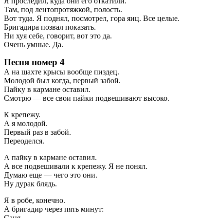
Я проследил, куда они его откатили.
Там, под лентопротяжкой, полость.
Вот туда. Я поднял, посмотрел, гора яиц. Все целые.
Бригадира позвал показать.
Ни хуя себе, говорит, вот это да.
Очень умные. Да.
Песня номер 4
А на шахте крысы вообще пиздец.
Молодой был когда, первый забой.
Пайку в кармане оставил.
Смотрю — все свои пайки подвешивают высоко.
К крепежу.
А я молодой.
Первый раз в забой.
Переоделся.
А пайку в кармане оставил.
А все подвешивали к крепежу. Я не понял.
Думаю еще — чего это они.
Ну дурак блядь.
Я в робе, конечно.
А бригадир через пять минут:
Саня.