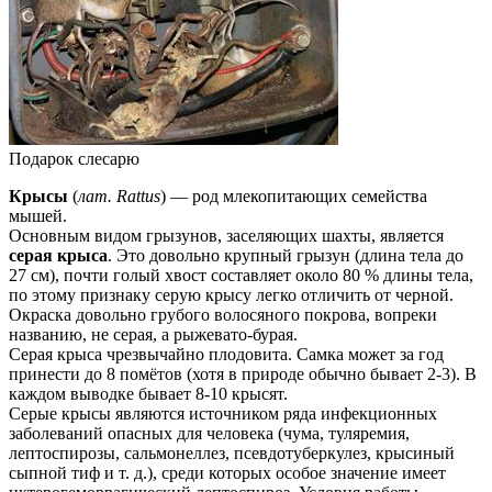
Подарок слесарю
Крысы
(
лат. Rattus
) — род млекопитающих семейства
мышей.
Основным видом грызунов, заселяющих шахты, является
серая крыса
. Это довольно крупный грызун (длина тела до
27 см), почти голый хвост составляет около 80 % длины тела,
по этому признаку серую крысу легко отличить от черной.
Окраска довольно грубого волосяного покрова, вопреки
названию, не серая, а рыжевато-бурая.
Серая крыса чрезвычайно плодовита. Самка может за год
принести до 8 помётов (хотя в природе обычно бывает 2-3). В
каждом выводке бывает 8-10 крысят.
Серые крысы являются источником ряда инфекционных
заболеваний опасных для человека (чума, туляремия,
лептоспирозы, сальмонеллез, псевдотуберкулез, крысиный
сыпной тиф и т. д.), среди которых особое значение имеет