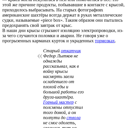
этой же причине продукты, побывавшие в контакте с крысой,
приходилось выбрасывать. На старых фотографиях
американские шахтёры всегда держат в руках металлические
судки, называемые «piece box». Таким образом они пытались
предохранять свой завтрак от крыс.
В наши дни крысы сгрызают изоляцию электропроводки, из-
за чего случаются поломки и аварии. Не говоря уже о
прогрызенных карманах курток и украденных
тормозках
.
Старый
откатчик
«
Федор Лытков не
однажды
рассказывал, как в
войну крысы
насмерть заели
ослабевшего от
плохой еды и
большой работы его
друга-шахтёра.
Горный мастер
с
полсмены отпустил
того домой, а он
полпути до
ствола
не смог одолеть,
свалился, тут на