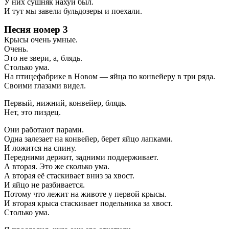
У них сушняк нахуй был.
И тут мы завели бульдозеры и поехали.
Песня номер 3
Крысы очень умные.
Очень.
Это не звери, а, блядь.
Столько ума.
На птицефабрике в Новом — яйца по конвейеру в три ряда.
Своими глазами видел.
Первый, нижний, конвейер, блядь.
Нет, это пиздец.
Они работают парами.
Одна залезает на конвейер, берет яйцо лапками.
И ложится на спину.
Передними держит, задними поддерживает.
А вторая. Это же сколько ума.
А вторая её стаскивает вниз за хвост.
И яйцо не разбивается.
Потому что лежит на животе у первой крысы.
И вторая крыса стаскивает подельника за хвост.
Столько ума.