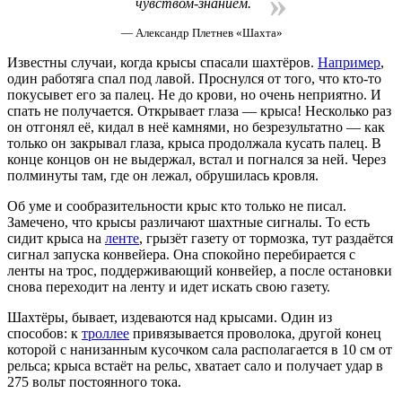
»
чувством-знанием.
— Александр Плетнев «Шахта»
Известны случаи, когда крысы спасали шахтёров.
Например
,
один работяга спал под лавой. Проснулся от того, что кто-то
покусывет его за палец. Не до крови, но очень неприятно. И
спать не получается. Открывает глаза — крыса! Несколько раз
он отгонял её, кидал в неё камнями, но безрезультатно — как
только он закрывал глаза, крыса продолжала кусать палец. В
конце концов он не выдержал, встал и погнался за ней. Через
полминуты там, где он лежал, обрушилась кровля.
Об уме и сообразительности крыс кто только не писал.
Замечено, что крысы различают шахтные сигналы. То есть
сидит крыса на
ленте
, грызёт газету от тормозка, тут раздаётся
сигнал запуска конвейера. Она спокойно перебирается с
ленты на трос, поддерживающий конвейер, а после остановки
снова переходит на ленту и идет искать свою газету.
Шахтёры, бывает, издеваются над крысами. Один из
способов: к
троллее
привязывается проволока, другой конец
которой с нанизанным кусочком сала располагается в 10 см от
рельса; крыса встаёт на рельс, хватает сало и получает удар в
275 вольт постоянного тока.