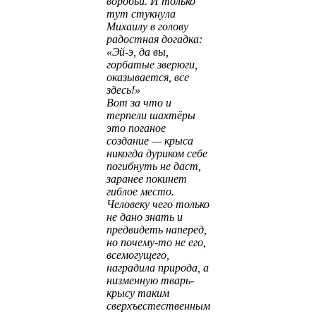
воробьи. И только
тут стукнула
Михаилу в голову
радостная догадка:
«Эй-э, да вы,
горбатые зверюги,
оказывается, все
здесь!»
Вот за что и
терпели шахтёры
это поганое
создание — крыса
никогда дуриком себе
погибнуть не даст,
заранее покинет
гиблое место.
Человеку чего только
не дано знать и
предвидеть наперед,
но почему-то не его,
всемогущего,
наградила природа, а
низменную тварь-
крысу таким
сверхъестественным