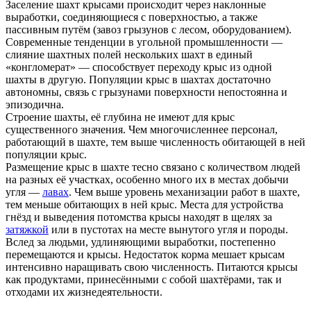
Заселение шахт крысами происходит через наклонные
выработки, соединяющиеся с поверхностью, а также
пассивным путём (завоз грызунов с лесом, оборудованием).
Современные тенденции в угольной промышленности —
слияние шахтных полей нескольких шахт в единый
«конгломерат» — способствует переходу крыс из одной
шахты в другую. Популяции крыс в шахтах достаточно
автономны, связь с грызунами поверхности непостоянна и
эпизодична.
Строение шахты, её глубина не имеют для крыс
существенного значения. Чем многочисленнее персонал,
работающий в шахте, тем выше численность обитающей в ней
популяции крыс.
Размещение крыс в шахте тесно связано с количеством людей
на разных её участках, особенно много их в местах добычи
угля —
лавах
. Чем выше уровень механизации работ в шахте,
тем меньше обитающих в ней крыс. Места для устройства
гнёзд и выведения потомства крысы находят в щелях за
затяжкой
или в пустотах на месте вынутого угля и породы.
Вслед за людьми, удлиняющими выработки, постепенно
перемещаются и крысы. Недостаток корма мешает крысам
интенсивно наращивать свою численность. Питаются крысы
как продуктами, принесёнными с собой шахтёрами, так и
отходами их жизнедеятельности.