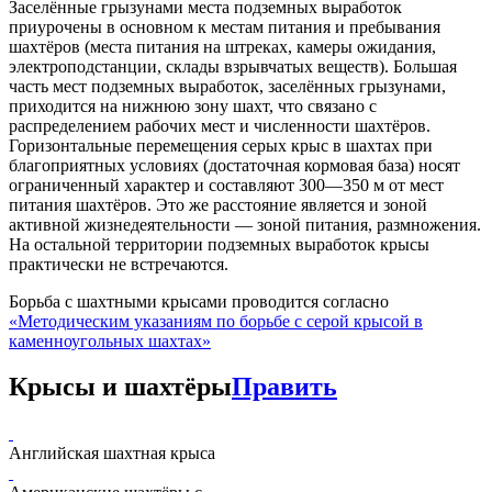
Заселённые грызунами места подземных выработок
приурочены в основном к местам питания и пребывания
шахтёров (места питания на штреках, камеры ожидания,
электроподстанции, склады взрывчатых веществ). Большая
часть мест подземных выработок, заселённых грызунами,
приходится на нижнюю зону шахт, что связано с
распределением рабочих мест и численности шахтёров.
Горизонтальные перемещения серых крыс в шахтах при
благоприятных условиях (достаточная кормовая база) носят
ограниченный характер и составляют 300—350 м от мест
питания шахтёров. Это же расстояние является и зоной
активной жизнедеятельности — зоной питания, размножения.
На остальной территории подземных выработок крысы
практически не встречаются.
Борьба с шахтными крысами проводится согласно
«Методическим указаниям по борьбе с серой крысой в
каменноугольных шахтах»
Крысы и шахтёры
Править
Английская шахтная крыса