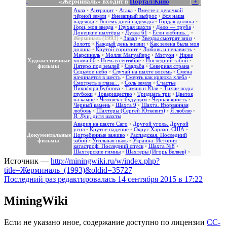
«Жерминаль» входит в
Портал:Кино
[
+
]
Акла
•
Антрацит
•
Атака
•
Вместе с девочкой
чёрной земли
•
Внезапный выброс
•
Вся наша
надежда
•
Восемь дней надежды
•
Гордая долина
•
Гори, моя звезда
•
Глухая шахта
•
Дело — труба
•
Донецкие шахтёры
•
Дукла 61
•
Если любишь...
•
Жерминаль (1993)
•
Завал
•
Звезды смотрят вниз
•
Золото
•
Каждый день жизни
•
Как зелена была моя
долина
•
Крутой горизонт
•
Любовь и ненависть
•
Марсинель
•
Молли Магуайерс
•
Мэтуон
•
Ниже
Художественные
холма 60
•
Ночь в сентябре
•
Последний забой
•
фильмы
Пятеро под землей
•
Свадьба
•
Северная страна
•
Седьмое небо
•
Случай на шахте восемь
•
Смена
начинается в шесть
•
Смерть как краюха хлеба
•
Смотреть в глаза…
•
Соль земли
•
Счастье
Никифора Бубнова
•
Тамаш и Юли
•
Тихие воды
глубоки
•
Товарищество
•
Тридцать три
•
Цветок
на камне
•
Человек с будущим
•
Черная ярость
•
Черный камень
•
Шахта 9
•
Шахта. Взорванная
любовь
•
Шахтеры (Сергей Юткевич)
•
Я люблю
•
Я, Луи, дитя шахты
Авария на шахте Саго
•
Другой уголь. Другой
угол
•
Крутое падение
•
Округ Харлан, США
•
Документальные
Погребенные заживо
•
Распадская. Последний
фильмы
забой
•
Угольная пыль
•
Украина. История
катастроф. Последний спуск
•
Шахта №8
•
Шахтерские гимны
•
Шахтеры (Игорь Беляев)
•
Источник —
http://miningwiki.ru/w/index.php?
title=Жерминаль_(1993)&oldid=35727
Последний раз редактировалась 14 сентября 2015 в 17:22
MiningWiki
Если не указано иное, содержание доступно по лицензии
CC-