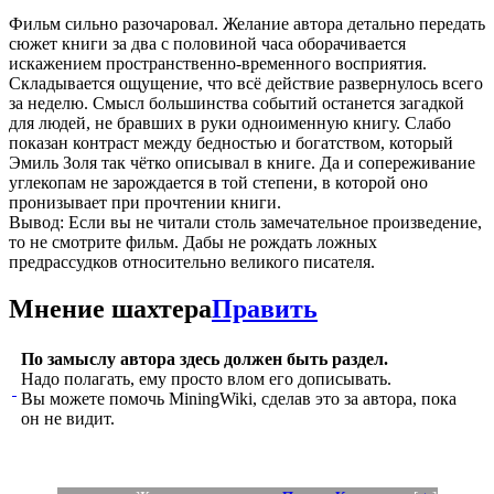
Фильм сильно разочаровал. Желание автора детально передать
сюжет книги за два с половиной часа оборачивается
искажением пространственно-временного восприятия.
Складывается ощущение, что всё действие развернулось всего
за неделю. Смысл большинства событий останется загадкой
для людей, не бравших в руки одноименную книгу. Слабо
показан контраст между бедностью и богатством, который
Эмиль Золя так чётко описывал в книге. Да и сопереживание
углекопам не зарождается в той степени, в которой оно
пронизывает при прочтении книги.
Вывод: Если вы не читали столь замечательное произведение,
то не смотрите фильм. Дабы не рождать ложных
предрассудков относительно великого писателя.
Мнение шахтера
Править
По замыслу автора здесь должен быть раздел.
Надо полагать, ему просто влом его дописывать.
Вы можете помочь MiningWiki, сделав это за автора, пока
он не видит.