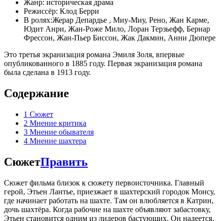
Жанр: историческая драма
Режиссёр: Клод Берри
В ролях:Жерар Депaрдье , Миу-Миу, Рено, Жан Карме,
Юдит Анри, Жан-Роже Мило, Лоран Терзьефф, Бернар
Фрессон, Жан-Пьер Биссон, Жак Дакмин, Анни Дюпере
Это третья экранизация романа Эмиля Золя, впервые
опубликованного в 1885 году. Первая экранизация романа
была сделана в 1913 году.
Содержание
1
Сюжет
2
Мнение критика
3
Мнение обывателя
4
Мнение шахтера
Сюжет
Править
Сюжет фильма близок к сюжету первоисточника. Главный
герой, Этьен Лантье, приезжает в шахтерский городок Монсу,
где начинает работать на шахте. Там он влюбляется в Катрин,
дочь шахтёра. Когда рабочие на шахте объявляют забастовку,
Этьен становится одним из лидеров бастующих. Он надеется,