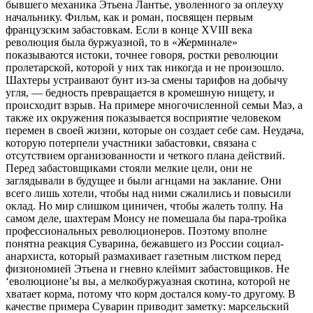
бывшего механика Этьена Лантье, уволенного за оплеуху
начальнику. Фильм, как и роман, посвящен первым
французским забастовкам. Если в конце XVIII века
революция была буржуазной, то в «Жерминале»
показываются истоки, точнее говоря, ростки революции
пролетарской, которой у них так никогда и не произошло.
Шахтеры устраивают бунт из-за смены тарифов на добычу
угля, — бедность превращается в кромешную нищету, и
происходит взрыв. На примере многочисленной семьи Маэ, а
также их окружения показывается восприятие человеком
перемен в своей жизни, которые он создает себе сам. Неудача,
которую потерпели участники забастовки, связана с
отсутствием организованности и четкого плана действий.
Перед забастовщиками стояли мелкие цели, они не
заглядывали в будущее и были агнцами на заклание. Они
всего лишь хотели, чтобы над ними сжалились и повысили
оклад. Но мир слишком циничен, чтобы жалеть толпу. На
самом деле, шахтерам Монсу не помешала бы пара-тройка
профессиональных революционеров. Поэтому вполне
понятна реакция Суварина, бежавшего из России социал-
анархиста, который размахивает газетным листком перед
физиономией Этьена и гневно клеймит забастовщиков. Не
‘еволюционе’ы вы, а мелкобуржуазная скотина, которой не
хватает корма, потому что корм достался кому-то другому. В
качестве примера Суварин приводит заметку: марсельский