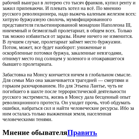
рабочий выиграл в лотерею сто тысяч франков, купил ренту и
зажил припеваючи. И плевать хотел на всё. По мнению
русского революционера, надо выжечь каленым железом всех:
хитрую буржуазную сволочь, мумифицированного
представителя гильотинированной монархии Наполеона III,
никчемный и безмозглый пролетариат, в общем всех. Только
так можно избавиться от заразы. Иначе ничего не изменитcя.
В лучшем случае, пролетариат займет место буржуазии.
Потом, может, все будет наоборот: униженные и
оскорбленные потомки буржуа, закаленные невзгодами,
отнимут место под солнцем у холеного и отожравшегося
бывшего пролетариата.
Забастовка на Монсу кончается ничем в глобальном смысле.
Для семьи Маэ она заканчивается трагедией — смертями и
горьким разочарованием. Но для Этьена Лантье, чуть не
погибшего в шахте после террористической деятельности
русского экстремиста, жизнь в Монсу дала бесценный опыт
революционного протеста. Он уходит прочь, чтоб обдумать
ошибки, набраться сил и найти человеческие ресурсы. Ибо за
ним осталась только выжженная земля, населенная
человеческими тенями.
Мнение обывателя
Править