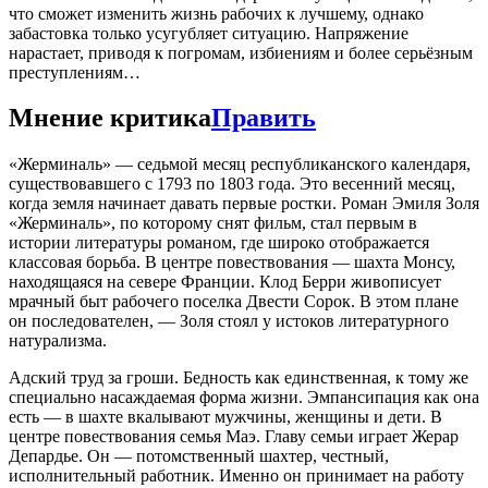
что сможет изменить жизнь рабочих к лучшему, однако
забастовка только усугубляет ситуацию. Напряжение
нарастает, приводя к погромам, избиениям и более серьёзным
преступлениям…
Мнение критика
Править
«Жерминаль» — седьмой месяц республиканского календаря,
существовавшего с 1793 по 1803 года. Это весенний месяц,
когда земля начинает давать первые ростки. Роман Эмиля Золя
«Жерминаль», по которому снят фильм, стал первым в
истории литературы романом, где широко отображается
классовая борьба. В центре повествования — шахта Монсу,
находящаяся на севере Франции. Клод Берри живописует
мрачный быт рабочего поселка Двести Сорок. В этом плане
он последователен, — Золя стоял у истоков литературного
натурализма.
Адский труд за гроши. Бедность как единственная, к тому же
специально насаждаемая форма жизни. Эмпансипация как она
есть — в шахте вкалывают мужчины, женщины и дети. В
центре повествования семья Маэ. Главу семьи играет Жерар
Депардье. Он — потомственный шахтер, честный,
исполнительный работник. Именно он принимает на работу