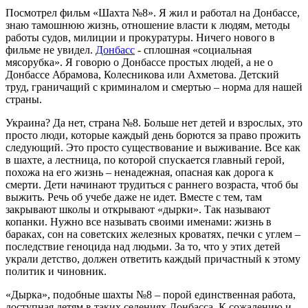
Посмотрел фильм «Шахта №8». Я жил и работал на Донбассе,
знаю тамошнюю жизнь, отношение власти к людям, методы
работы судов, милиции и прокуратуры. Ничего нового в
фильме не увидел.
Донбасс
- сплошная «социальная
мясорубка». Я говорю о Донбассе простых людей, а не о
Донбассе Абрамова, Колесникова или Ахметова. Детский
труд, граничащий с криминалом и смертью – норма для нашей
страны.
Украина? Да нет, страна №8. Больше нет детей и взрослых, это
просто люди, которые каждый день борются за право прожить
следующий. Это просто существование и выживание. Все как
в шахте, а лестница, по которой спускается главный герой,
похожа на его жизнь – ненадежная, опасная как дорога к
смерти. Дети начинают трудиться с раннего возраста, чтоб бы
выжить. Речь об учебе даже не идет. Вместе с тем, там
закрывают школы и открывают «дырки». Так называют
копанки. Нужно все называть своими именами: жизнь в
бараках, сон на советских железных кроватях, печки с углем –
последствие геноцида над людьми. За то, что у этих детей
украли детство, должен ответить каждый причастный к этому
политик и чиновник.
«Дырка», подобные шахты №8 – порой единственная работа,
доступная детям в таких селениях Донбасса. К сожалению и