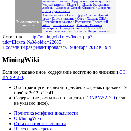
на камне
•
Человек с будущим
•
Черная ярость
•
Черный камень
•
Шахта 9
•
Шахта. Взорванная
любовь
•
Шахтеры (Сергей Юткевич)
•
Я люблю
•
Я, Луи, дитя шахты
Авария на шахте Саго
•
Другой уголь. Другой
угол
•
Крутое падение
•
Округ Харлан, США
•
Документальные
Погребенные заживо
•
Распадская. Последний
фильмы
забой
•
Угольная пыль
•
Украина. История
катастроф. Последний спуск
•
Шахта №8
•
Шахтерские гимны
•
Шахтеры (Игорь Беляев)
•
Источник —
http://miningwiki.ru/w/index.php?
title=Шахта_№8&oldid=22685
Последний раз редактировалась 19 ноября 2012 в 19:41
MiningWiki
Если не указано иное, содержание доступно по лицензии
CC-
BY-SA 3.0
.
Эта страница в последний раз была отредактирована 19
ноября 2012 в 19:41.
Содержание доступно по лицензии
CC-BY-SA 3.0
(если
не указано иное).
Политика конфиденциальности
О MiningWiki
Отказ от ответственности
Настольная версия