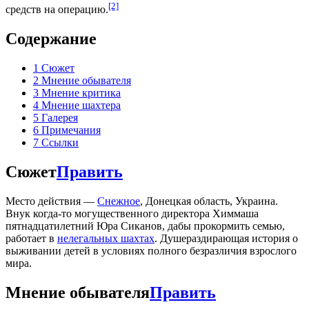
[2]
средств на операцию.
Содержание
1
Сюжет
2
Мнение обывателя
3
Мнение критика
4
Мнение шахтера
5
Галерея
6
Примечания
7
Ссылки
Сюжет
Править
Место действия —
Снежное
, Донецкая область, Украина.
Внук когда-то могущественного директора Химмаша
пятнадцатилетний Юра Сиканов, дабы прокормить семью,
работает в
нелегальных шахтах
. Душераздирающая история о
выживании детей в условиях полного безразличия взрослого
мира.
Мнение обывателя
Править