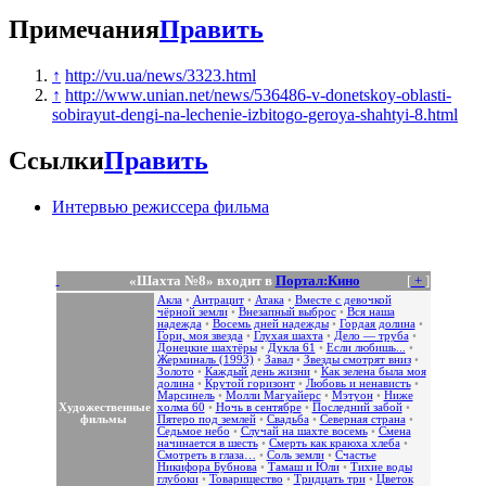
Примечания
Править
↑
http://vu.ua/news/3323.html
↑
http://www.unian.net/news/536486-v-donetskoy-oblasti-
sobirayut-dengi-na-lechenie-izbitogo-geroya-shahtyi-8.html
Ссылки
Править
Интервью режиссера фильма
«Шахта №8» входит в
Портал:Кино
[
+
]
Акла
•
Антрацит
•
Атака
•
Вместе с девочкой
чёрной земли
•
Внезапный выброс
•
Вся наша
надежда
•
Восемь дней надежды
•
Гордая долина
•
Гори, моя звезда
•
Глухая шахта
•
Дело — труба
•
Донецкие шахтёры
•
Дукла 61
•
Если любишь...
•
Жерминаль (1993)
•
Завал
•
Звезды смотрят вниз
•
Золото
•
Каждый день жизни
•
Как зелена была моя
долина
•
Крутой горизонт
•
Любовь и ненависть
•
Марсинель
•
Молли Магуайерс
•
Мэтуон
•
Ниже
Художественные
холма 60
•
Ночь в сентябре
•
Последний забой
•
фильмы
Пятеро под землей
•
Свадьба
•
Северная страна
•
Седьмое небо
•
Случай на шахте восемь
•
Смена
начинается в шесть
•
Смерть как краюха хлеба
•
Смотреть в глаза…
•
Соль земли
•
Счастье
Никифора Бубнова
•
Тамаш и Юли
•
Тихие воды
глубоки
•
Товарищество
•
Тридцать три
•
Цветок