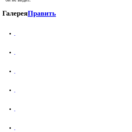
Галерея
Править