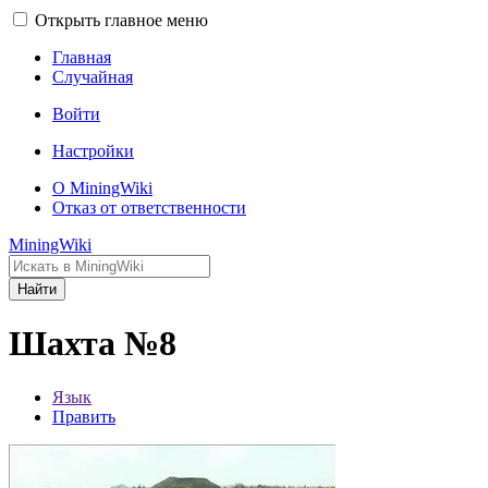
Открыть главное меню
Главная
Случайная
Войти
Настройки
О MiningWiki
Отказ от ответственности
MiningWiki
Найти
Шахта №8
Язык
Править