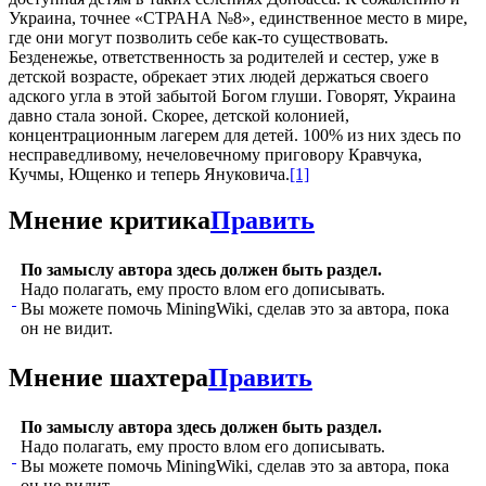
Украина, точнее «СТРАНА №8», единственное место в мире,
где они могут позволить себе как-то существовать.
Безденежье, ответственность за родителей и сестер, уже в
детской возрасте, обрекает этих людей держаться своего
адского угла в этой забытой Богом глуши. Говорят, Украина
давно стала зоной. Скорее, детской колонией,
концентрационным лагерем для детей. 100% из них здесь по
несправедливому, нечеловечному приговору Кравчука,
Кучмы, Ющенко и теперь Януковича.
[1]
Мнение критика
Править
По замыслу автора здесь должен быть раздел.
Надо полагать, ему просто влом его дописывать.
Вы можете помочь MiningWiki, сделав это за автора, пока
он не видит.
Мнение шахтера
Править
По замыслу автора здесь должен быть раздел.
Надо полагать, ему просто влом его дописывать.
Вы можете помочь MiningWiki, сделав это за автора, пока
он не видит.