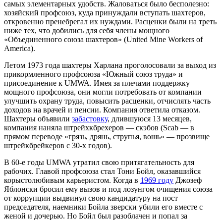
самых элементарных удобств. Жаловаться было бесполезно:
хозяйский профсоюз, куда принуждали вступать шахтеров,
откровенно пренебрегал их нуждами. Расценки были на треть
ниже тех, что добились для себя члены мощного
«Объединенного союза шахтеров» (United Mine Workers of
America).
Летом 1973 года шахтеры Харлана проголосовали за выход из
прикормленного профсоюза «Южный союз труда» и
присоединение к UMWA. Имея за плечами поддержку
мощного профсоюза, они могли потребовать от компании
улучшить охрану труда, повысить расценки, отчислять часть
доходов на врачей и пенсии. Компания ответила отказом.
Шахтеры объявили
забастовку
, длившуюся 13 месяцев,
компания наняла штрейхкбрехеров — скэбов (Scab — в
прямом переводе «грязь, дрянь, струпья, вошь» — прозвище
штрейкбрейкеров с 30-х годов).
В 60-е годы UMWA утратил свою притягательность для
рабочих. Главой профсоюза стал Тони Бойл, оказавшийся
корыстолюбивым карьеристом. Когда в
1969 году
Джозеф
Яблонски бросил ему вызов и под лозунгом очищения союза
от коррупции выдвинул свою кандидатуру на пост
председателя, наемники Бойла зверски убили его вместе с
женой и дочерью. Но Бойл был разоблачен и попал за