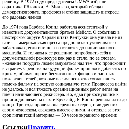
решетку. В 1972 году председателем UMWA избрали
соратника Яблонски, А. Миллера, который обещал
демократизировать профсоюз и стойко защищать интересы
его рядовых членов.
До 1974 года Барбара Коппл работала ассистенткой у
известных документалистов братьев Мейслс. О событиях в
шахтерском округе Харлан штата Кентукки она узнала не из
газет — американская пресса предпочитает умалчивать о
забастовках, если они не разрастаются до национального
масштаба. И толчком к ее решению попробовать себя в
документальной режиссуре как раз и стало, по ее словам,
«желание побудить людей задуматься над тем, что происходит
в стране». Средства на будущий фильм пришлось добывать по
крохам, обивая пороги бесчисленных фондов и частных
пожертвователей, которые весьма неохотно соглашались
помочь фильму на острую социальную тему. Продюсера найти
не удалось, и вся тяжесть организационных работ легла на
плечи начинающего режиссера. Но, едва прикоснувшись к
происходившему на шахте Бруксайд, Б. Коппл решила идти до
конца. Три года провела она среди шахтеров, став для них
своим человеком, сражаясь вместе с ними, и отсняла за этот
срок гигантский материал — 50 часов экранного времени.
Ссылки
Править