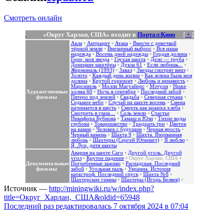
Смотреть онлайн
«Округ Харлан, США» входит в
Портал:Кино
[
+
]
Акла
•
Антрацит
•
Атака
•
Вместе с девочкой
чёрной земли
•
Внезапный выброс
•
Вся наша
надежда
•
Восемь дней надежды
•
Гордая долина
•
Гори, моя звезда
•
Глухая шахта
•
Дело — труба
•
Донецкие шахтёры
•
Дукла 61
•
Если любишь...
•
Жерминаль (1993)
•
Завал
•
Звезды смотрят вниз
•
Золото
•
Каждый день жизни
•
Как зелена была моя
долина
•
Крутой горизонт
•
Любовь и ненависть
•
Марсинель
•
Молли Магуайерс
•
Мэтуон
•
Ниже
Художественные
холма 60
•
Ночь в сентябре
•
Последний забой
•
фильмы
Пятеро под землей
•
Свадьба
•
Северная страна
•
Седьмое небо
•
Случай на шахте восемь
•
Смена
начинается в шесть
•
Смерть как краюха хлеба
•
Смотреть в глаза…
•
Соль земли
•
Счастье
Никифора Бубнова
•
Тамаш и Юли
•
Тихие воды
глубоки
•
Товарищество
•
Тридцать три
•
Цветок
на камне
•
Человек с будущим
•
Черная ярость
•
Черный камень
•
Шахта 9
•
Шахта. Взорванная
любовь
•
Шахтеры (Сергей Юткевич)
•
Я люблю
•
Я, Луи, дитя шахты
Авария на шахте Саго
•
Другой уголь. Другой
угол
•
Крутое падение
•
Округ Харлан, США
•
Документальные
Погребенные заживо
•
Распадская. Последний
фильмы
забой
•
Угольная пыль
•
Украина. История
катастроф. Последний спуск
•
Шахта №8
•
Шахтерские гимны
•
Шахтеры (Игорь Беляев)
•
Источник —
http://miningwiki.ru/w/index.php?
title=Округ_Харлан,_США&oldid=65948
Последний раз редактировалась 7 октября 2024 в 07:04