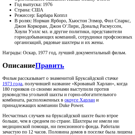
Год выпуска: 1976
Страна: США
Режиссер: Барбара Коппл
В ролях: Норман Ярборо, Хьюстон Элмор, Фил Спаркс,
Джон Коркоран, Джон О’Лири, Дональд Расмуссен,
Хоули Уэллс мл. и другие политики, представители
горнодобывающих компаний, сотрудники профсоюзных
организаций, рядовые шахтеры и их жены.
Награды: Оскар, 1977 год, лучший документальный фильм.
Описание
Править
Фильм рассказывает о знаменитой Бруксайдской стачке
1973 года
, получившей название «Кровавый Харлан», когда
180 горняков со своими женами выступили против
руководства угольной шахты и горно-обогатительного
комбината, расположенных в
округе Харлан
и
принадлежащих компании Duke Power.
Несчастных случаев на бруксайдской шахте было втрое
больше, чем в среднем по стране. Шахтеры не имели ни
медицинской помощи, ни пенсионного фонда. Работали
зачастую по 12 часов. Половина домов в поселке была лишена