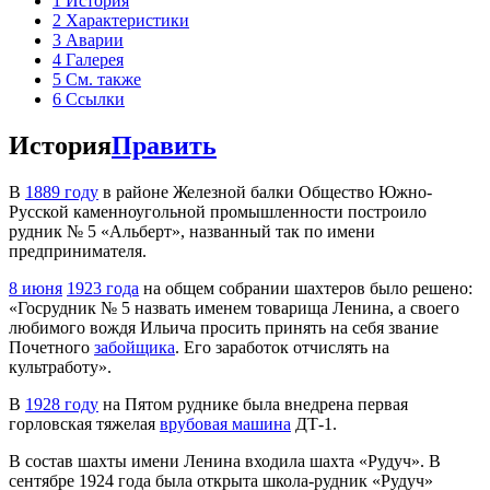
1
История
2
Характеристики
3
Аварии
4
Галерея
5
См. также
6
Ссылки
История
Править
В
1889 году
в районе Железной балки Общество Южно-
Русской каменноугольной промышленности построило
рудник № 5 «Альберт», названный так по имени
предпринимателя.
8 июня
1923 года
на общем собрании шахтеров было решено:
«Госрудник № 5 назвать именем товарища Ленина, а своего
любимого вождя Ильича просить принять на себя звание
Почетного
забойщика
. Eгo заработок отчислять на
культработу».
В
1928 году
на Пятом руднике была внедрена первая
горловская тяжелая
врубовая машина
ДТ-1.
В состав шахты имени Ленина входила шахта «Рудуч». В
сентябре 1924 года была открыта школа-рудник «Рудуч»