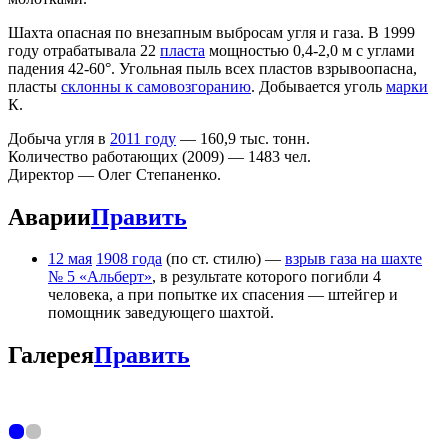
Шахта опасная по внезапным выбросам угля и газа. В 1999
году отрабатывала 22
пласта
мощностью 0,4-2,0 м с углами
падения 42-60°. Угольная пыль всех пластов взрывоопасна,
пласты
склонны к самовозгоранию
. Добывается уголь
марки
К.
Добыча угля в
2011 году
— 160,9 тыс. тонн.
Количество работающих (2009) — 1483 чел.
Директор — Олег Степаненко.
Аварии
Править
12 мая
1908 года
(по ст. стилю) —
взрыв газа на шахте
№ 5 «Альберт»
, в результате которого погибли 4
человека, а при попытке их спасения — штейгер и
помощник заведующего шахтой.
Галерея
Править