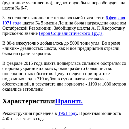
(рудничное ученичество), под которую была переоборудована
шахта № 6-7.
За успешное выполнение плана восьмой пятилетки
6 февраля
1971 года
шахта № 5 имени Ленина была награждена орденом
Октябрьской Революции. Забойщику шахты А. Г. Хворостяну
присвоено звание
Героя Социалистического Труда
.
В 80-е ежесуточно добывалось до 5000 тонн угля. Во время
«лихих» девяностых шахта, как и все предприятия отрасли,
была на грани закрытия.
В феврале 2015 года шахта подверглась сильным обстрелам со
стороны украинских войск, было разбито большинство
поверхностных объектов. Целую неделю при притоке
подземных вод в 710 кубов в сутки шахта оставалась
обесточенной, в результате два горизонта - 1190 и 1080 метров
оказались затоплены.
Характеристики
Править
Реконструкция проведена в
1961 году
. Проектная мощность
450 тыс. т угля в год.
2