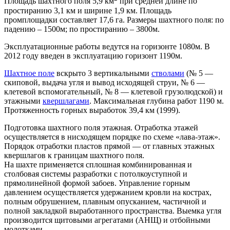
Площадь шахтного поля 5,9 км
при средней длине по
простиранию 3,1 км и ширине 1,9 км. Площадь
промплощадки составляет 17,6 га. Размеры шахтного поля: по
падению – 1500м; по простиранию – 3800м.
Эксплуатационные работы ведутся на горизонте 1080м. В
2012 году введен в эксплуатацию горизонт 1190м.
Шахтное поле
вскрыто 3 вертикальными
стволами
(№ 5 —
скиповой, выдача угля и вывод исходящей струи, № 6 —
клетевой вспомогательный, № 8 — клетевой грузолюдской) и
этажными
квершлагами
. Максимальная глубина работ 1190 м.
Протяженность горных выработок 39,4 км (1999).
Подготовка шахтного поля этажная. Отработка этажей
осуществляется в нисходящем порядке по схеме «лава-этаж».
Порядок отработки пластов прямой — от главных этажных
квершлагов к границам шахтного поля.
На шахте применяется сплошная комбинированная и
столбовая системы разработки с потолкоуступной и
прямолинейной формой забоев. Управление горным
давлением осуществляется удержанием кровли на кострах,
полным обрушением, плавным опусканием, частичной и
полной закладкой выработанного пространства. Выемка угля
производится щитовыми агрегатами (АНЩ) и отбойными
молотками.