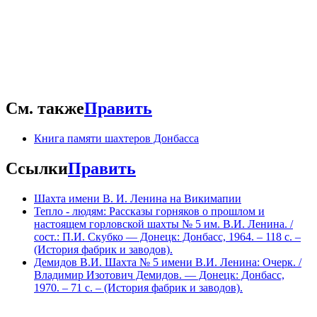
АБК шахты 5-7 имени В. И. Ленина
См. также
Править
Книга памяти шахтеров Донбасса
Ссылки
Править
Шахта имени В. И. Ленина на Викимапии
Тепло - людям: Рассказы горняков о прошлом и
настоящем горловской шахты № 5 им. В.И. Ленина. /
сост.: П.И. Скубко — Донецк: Донбасс, 1964. – 118 с. –
(История фабрик и заводов).
Демидов В.И. Шахта № 5 имени В.И. Ленина: Очерк. /
Владимир Изотович Демидов. — Донецк: Донбасс,
1970. – 71 с. – (История фабрик и заводов).