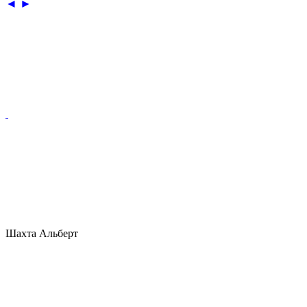
◄
►
Шахта Альберт