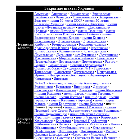
Закрытые шахты Украины
[
+
]
Алмазная
•
Анненская
•
Бежановская
•
Брянковская
•
Голубовская
•
Донецкая
•
Елизаветовская
•
Запорожская
•
Золотое
•
имени 50-летия СССР
•
имени 50-летия
Советской Украины
•
имени газеты «Известия»
•
имени
газеты «Луганская правда»
•
имени Дзержинского
(Брянка)
•
имени Лютикова
•
имени Тюленина
•
имени
Чеснокова
•
имени Ильича
•
имени Войкова
•
имени
Володарского
•
имени Кирова
•
имени Косиора
•
Княгининская
•
Краснокутская
•
Краснолучская
•
Луганская
Карбонит
•
Комиссаровская
•
Краснопольевская
•
область
Краснодарская-Южная
•
Кременная
•
Крепенская
•
Криворожская
•
Криничанская
•
Краснолучская
•
Ломоватская
•
Луганская
•
ш/у Луганское
•
Лутугинская
•
Максимовская
•
Мироновская-Глубокая
•
Ореховская
•
Первомайская
•
Перевальская
•
Пролетарская
•
Радуга
•
Родина
•
Романовская
•
Северная (Краснодон)
•
Славяносербская
•
Суходольская № 1
•
Таловская
•
Тошковская
•
Фащевская
•
Хрустальская
•
Центральная-
Ирмино
•
Центральная (Антрацит)
•
Черноморка
•
Черкасская
•
Яновская
№ 4-21
•
Александр-Запад
•
ш/у Александровское
•
Булавинская
•
Бутовская
•
Винницкая
•
Донецкая
•
Енакиевская
•
Житомирская
•
Зуевская
•
имени Абакумова
•
имени Бажанова
•
имени Батова
•
имени Гагарина
•
имени Гаевого
•
имени Изотова
•
имени Артема
•
имени
Горького
•
имени Калинина (Горловка)
•
имени Карла
Маркса
•
имени Коротченко
•
имени Киселёва
•
имени
Ленина (Горловка)
•
имени Ленина (Макеевка)
•
имени
Преподобного Сергия Радонежского
•
имени Румянцева
•
имени Орджоникидзе
•
имени 60-летия Советской
Украины
•
имени Ткачука
•
имени Чапаева
•
Кировская
•
Донецкая
Комсомолец
•
Кочегарка
•
Красный Профинтерн
•
область
Куйбышевская
•
Лесная
•
Лидиевка
•
Моспинская
•
Новая
•
Объединенная
•
Октябрьский рудник
•
Ольховатская
•
Панфиловская
•
Путиловская
•
Постниковская
•
Рассвет
•
Северная (Дзержинск)
•
«Северная» (Макеевка)
•
Снежнянская
•
Советская
•
Святителя Василия Великого
•