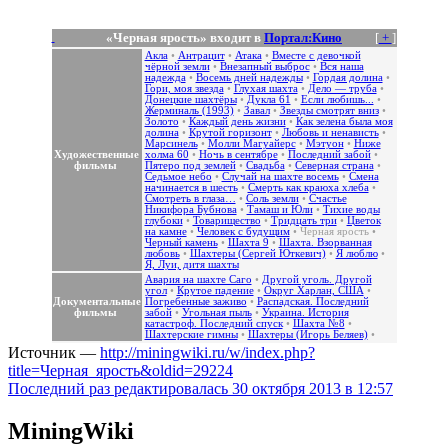
«Черная ярость» входит в
Портал:Кино
[
+
]
Акла
•
Антрацит
•
Атака
•
Вместе с девочкой
чёрной земли
•
Внезапный выброс
•
Вся наша
надежда
•
Восемь дней надежды
•
Гордая долина
•
Гори, моя звезда
•
Глухая шахта
•
Дело — труба
•
Донецкие шахтёры
•
Дукла 61
•
Если любишь...
•
Жерминаль (1993)
•
Завал
•
Звезды смотрят вниз
•
Золото
•
Каждый день жизни
•
Как зелена была моя
долина
•
Крутой горизонт
•
Любовь и ненависть
•
Марсинель
•
Молли Магуайерс
•
Мэтуон
•
Ниже
Художественные
холма 60
•
Ночь в сентябре
•
Последний забой
•
фильмы
Пятеро под землей
•
Свадьба
•
Северная страна
•
Седьмое небо
•
Случай на шахте восемь
•
Смена
начинается в шесть
•
Смерть как краюха хлеба
•
Смотреть в глаза…
•
Соль земли
•
Счастье
Никифора Бубнова
•
Тамаш и Юли
•
Тихие воды
глубоки
•
Товарищество
•
Тридцать три
•
Цветок
на камне
•
Человек с будущим
•
Черная ярость
•
Черный камень
•
Шахта 9
•
Шахта. Взорванная
любовь
•
Шахтеры (Сергей Юткевич)
•
Я люблю
•
Я, Луи, дитя шахты
Авария на шахте Саго
•
Другой уголь. Другой
угол
•
Крутое падение
•
Округ Харлан, США
•
Документальные
Погребенные заживо
•
Распадская. Последний
фильмы
забой
•
Угольная пыль
•
Украина. История
катастроф. Последний спуск
•
Шахта №8
•
Шахтерские гимны
•
Шахтеры (Игорь Беляев)
•
Источник —
http://miningwiki.ru/w/index.php?
title=Черная_ярость&oldid=29224
Последний раз редактировалась 30 октября 2013 в 12:57
MiningWiki