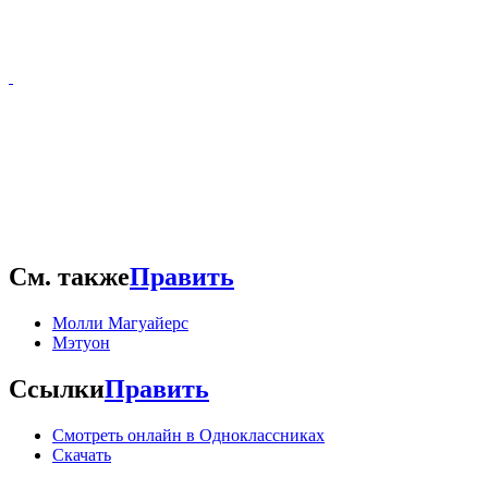
См. также
Править
Молли Магуайерс
Мэтуон
Ссылки
Править
Смотреть онлайн в Одноклассниках
Скачать