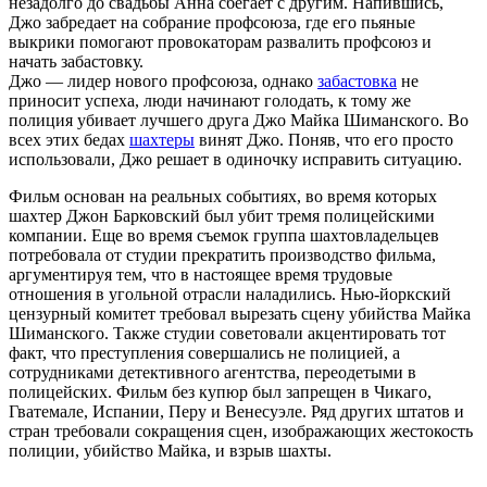
незадолго до свадьбы Анна сбегает с другим. Напившись,
Джо забредает на собрание профсоюза, где его пьяные
выкрики помогают провокаторам развалить профсоюз и
начать забастовку.
Джо — лидер нового профсоюза, однако
забастовка
не
приносит успеха, люди начинают голодать, к тому же
полиция убивает лучшего друга Джо Майка Шиманского. Во
всех этих бедах
шахтеры
винят Джо. Поняв, что его просто
использовали, Джо решает в одиночку исправить ситуацию.
Фильм основан на реальных событиях, во время которых
шахтер Джон Барковский был убит тремя полицейскими
компании. Еще во время съемок группа шахтовладельцев
потребовала от студии прекратить производство фильма,
аргументируя тем, что в настоящее время трудовые
отношения в угольной отрасли наладились. Нью-йоркский
цензурный комитет требовал вырезать сцену убийства Майка
Шиманского. Также студии советовали акцентировать тот
факт, что преступления совершались не полицией, а
сотрудниками детективного агентства, переодетыми в
полицейских. Фильм без купюр был запрещен в Чикаго,
Гватемале, Испании, Перу и Венесуэле. Ряд других штатов и
стран требовали сокращения сцен, изображающих жестокость
полиции, убийство Майка, и взрыв шахты.