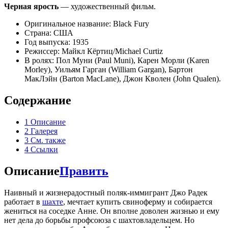
Черная ярость
— художественный фильм.
Оригинальное название: Black Fury
Страна: США
Год выпуска: 1935
Режиссер: Майкл Кёртиц/Michael Curtiz
В ролях: Пол Муни (Paul Muni), Карен Морли (Karen
Morley), Уильям Гарган (William Gargan), Бартон
МакЛэйн (Barton MacLane), Джон Кволен (John Qualen).
Содержание
1
Описание
2
Галерея
3
См. также
4
Ссылки
Описание
Править
Наивный и жизнерадостный поляк-иммигрант Джо Радек
работает в
шахте
, мечтает купить свиноферму и собирается
жениться на соседке Анне. Он вполне доволен жизнью и ему
нет дела до борьбы профсоюза с шахтовладельцем. Но