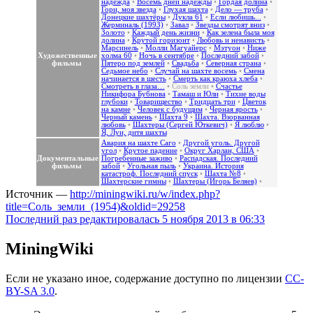
надежда
•
Восемь дней надежды
•
Гордая долина
•
Гори, моя звезда
•
Глухая шахта
•
Дело — труба
•
Донецкие шахтёры
•
Дукла 61
•
Если любишь...
•
Жерминаль (1993)
•
Завал
•
Звезды смотрят вниз
•
Золото
•
Каждый день жизни
•
Как зелена была моя
долина
•
Крутой горизонт
•
Любовь и ненависть
•
Марсинель
•
Молли Магуайерс
•
Мэтуон
•
Ниже
Художественные
холма 60
•
Ночь в сентябре
•
Последний забой
•
фильмы
Пятеро под землей
•
Свадьба
•
Северная страна
•
Седьмое небо
•
Случай на шахте восемь
•
Смена
начинается в шесть
•
Смерть как краюха хлеба
•
Смотреть в глаза…
•
Соль земли
•
Счастье
Никифора Бубнова
•
Тамаш и Юли
•
Тихие воды
глубоки
•
Товарищество
•
Тридцать три
•
Цветок
на камне
•
Человек с будущим
•
Черная ярость
•
Черный камень
•
Шахта 9
•
Шахта. Взорванная
любовь
•
Шахтеры (Сергей Юткевич)
•
Я люблю
•
Я, Луи, дитя шахты
Авария на шахте Саго
•
Другой уголь. Другой
угол
•
Крутое падение
•
Округ Харлан, США
•
Документальные
Погребенные заживо
•
Распадская. Последний
фильмы
забой
•
Угольная пыль
•
Украина. История
катастроф. Последний спуск
•
Шахта №8
•
Шахтерские гимны
•
Шахтеры (Игорь Беляев)
•
Источник —
http://miningwiki.ru/w/index.php?
title=Соль_земли_(1954)&oldid=29258
Последний раз редактировалась 5 ноября 2013 в 06:33
MiningWiki
Если не указано иное, содержание доступно по лицензии
CC-
BY-SA 3.0
.