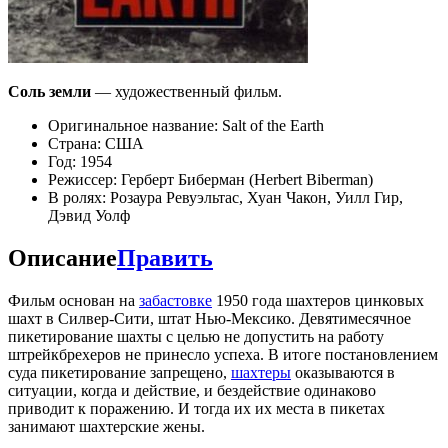
Соль земли
— художественный фильм.
Оригинальное название: Salt of the Earth
Страна: США
Год: 1954
Режиссер: Герберт Биберман (Herbert Biberman)
В ролях: Розаура Ревуэльтас, Хуан Чакон, Уилл Гир,
Дэвид Уолф
Описание
Править
Фильм основан на
забастовке
1950 года шахтеров цинковых
шахт в Силвер-Сити, штат Нью-Мексико. Девятимесячное
пикетирование шахты с целью не допустить на работу
штрейкбрехеров не принесло успеха. В итоге постановлением
суда пикетирование запрещено,
шахтеры
оказываются в
ситуации, когда и действие, и бездействие одинаково
приводит к поражению. И тогда их их места в пикетах
занимают шахтерские жены.