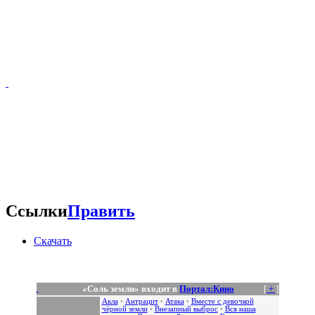
Ссылки
Править
Скачать
«Соль земли» входит в
Портал:Кино
[
+
]
Акла
•
Антрацит
•
Атака
•
Вместе с девочкой
чёрной земли
•
Внезапный выброс
•
Вся наша