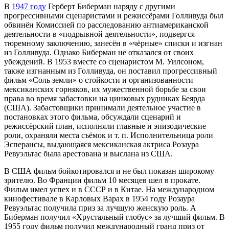
В
1947 году
Герберт Биберман наряду с другими
прогрессивными сценаристами и режиссёрами Голливуда был
обвинён Комиссией по расследованию антиамериканской
деятельности в «подрывной деятельности», подвергся
тюремному заключению, занесён в «чёрные» списки и изгнан
из Голливуда. Однако Биберман не отказался от своих
убеждений. В 1953 вместе со сценаристом М. Уилсоном,
также изгнанным из Голливуда, он поставил прогрессивный
фильм «Соль земли» о стойкости и организованности
мексиканских горняков, их мужественной борьбе за свои
права во время забастовки на цинковых рудниках Беярда
(США). Забастовщики принимали деятельное участие в
постановках этого фильма, обсуждали сценарий и
режиссёрский план, исполняли главные и эпизодические
роли, охраняли места съёмок и т. п. Исполнительница роли
Эсперансы, выдающаяся мексиканская актриса Розаура
Ревуэльтас была арестована и выслана из США.
В США фильм бойкотировался и не был показан широкому
зрителю. Во Франции фильм 10 месяцев шел в прокате.
Фильм имел успех и в СССР и в Китае. На международном
кинофестивале в Карловых Варах в 1954 году Розаура
Ревуэльтас получила приз за лучшую женскую роль. А
Биберман получил «Хрустальный глобус» за лучший фильм. В
1955 году фильм получил международный гранд приз от