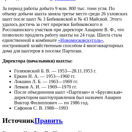
За период работы добыто 9 млн. 800 тыс. тонн угля. По
объему добычи шахта заняла третье место среди 26 узловских
шахт после шахт № 3 Бибиковской и № 43 Майской. Этого
удалось достичь за счет прирезки Бибиковского и
Россошинского участков при директоре Ашарине В. Ф., что
позволило продлить работу шахты на 24 года. Шахта стала
единственной в комбинате
«Новомосковскуголь»
,
построившей хозяйственным способом 4 многоквартирных
дома для шахтеров в поселке Партизан.
Директора (начальники) шахты:
Голяховский Б. В. — 1953—28.11.1953 г.
Еркин Н. А. — 1953—1960 гг.
Локшин Л. Б. — 1963—1969 гг.
Левков А. И. — 1969—1970 гг.
После объединения шахт «Партизан» и «Брусянская»
директором шахтоуправления был назначен Ашарин
Виктор Филиппович — по 1986 год.
Сафонов С. В. 1988—1993
Источник
Править