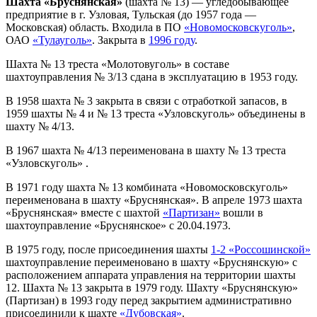
Шахта «Бруснянская»
(шахта № 13) — угледобывающее
предприятие в г. Узловая, Тульская (до 1957 года —
Московская) область. Входила в ПО
«Новомосковскуголь»
,
ОАО
«Тулауголь»
. Закрыта в
1996 году
.
Шахта № 13 треста «Молотовуголь» в составе
шахтоуправления № 3/13 сдана в эксплуатацию в 1953 году.
В 1958 шахта № 3 закрыта в связи с отработкой запасов, в
1959 шахты № 4 и № 13 треста «Узловскуголь» объединены в
шахту № 4/13.
В 1967 шахта № 4/13 переименована в шахту № 13 треста
«Узловскуголь» .
В 1971 году шахта № 13 комбината «Новомосковскуголь»
переименована в шахту «Бруснянская». В апреле 1973 шахта
«Бруснянская» вместе с шахтой
«Партизан»
вошли в
шахтоуправление «Бруснянское» с 20.04.1973.
В 1975 году, после присоединения шахты
1-2 «Россошинской»
шахтоуправление переименовано в шахту «Бруснянскую» с
расположением аппарата управления на территории шахты
12. Шахта № 13 закрыта в 1979 году. Шахту «Бруснянскую»
(Партизан) в 1993 году перед закрытием административно
присоединили к шахте
«Дубовская»
.