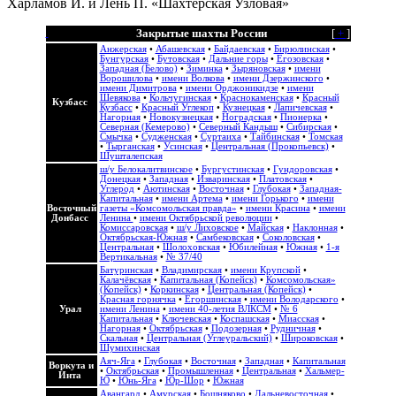
Харламов И. и Лень П. «Шахтерская Узловая»
Закрытые шахты России
[
+
]
Анжерская
•
Абашевская
•
Байдаевская
•
Бирюлинская
•
Бунгурская
•
Бутовская
•
Дальние горы
•
Егозовская
•
Западная (Белово)
•
Зиминка
•
Зыряновская
•
имени
Ворошилова
•
имени Волкова
•
имени Дзержинского
•
имени Димитрова
•
имени Орджоникидзе
•
имени
Шевякова
•
Кольчугинская
•
Краснокаменская
•
Красный
Кузбасс
Кузбасс
•
Красный Углекоп
•
Кузнецкая
•
Лапичевская
•
Нагорная
•
Новокузнецкая
•
Ноградская
•
Пионерка
•
Северная (Кемерово)
•
Северный Кандыш
•
Сибирская
•
Смычка
•
Судженская
•
Суртаиха
•
Тайбинская
•
Томская
•
Тырганская
•
Усинская
•
Центральная (Прокопьевск)
•
Шушталепская
ш/у Белокалитвинское
•
Бургустинская
•
Гундоровская
•
Донецкая
•
Западная
•
Изваринская
•
Платовская
•
Углерод
•
Аютинская
•
Восточная
•
Глубокая
•
Западная-
Капитальная
•
имени Артема
•
имени Горького
•
имени
Восточный
газеты «Комсомольская правда»
•
имени Красина
•
имени
Донбасс
Ленина
•
имени Октябрьской революции
•
Комиссаровская
•
ш/у Лиховское
•
Майская
•
Наклонная
•
Октябрьская-Южная
•
Самбековская
•
Соколовская
•
Центральная
•
Шолоховская
•
Юбилейная
•
Южная
•
1-я
Вертикальная
•
№ 37/40
Батуринская
•
Владимирская
•
имени Крупской
•
Калачёвская
•
Капитальная (Копейск)
•
Комсомольская»
(Копейск)
•
Коркинская
•
Центральная (Копейск)
•
Красная горнячка
•
Егоршинская
•
имени Володарского
•
Урал
имени Ленина
•
имени 40-летия ВЛКСМ
•
№ 6
Капитальная
•
Ключевская
•
Коспашская
•
Миасская
•
Нагорная
•
Октябрьская
•
Подозерная
•
Рудничная
•
Скальная
•
Центральная (Углеуральский)
•
Широковская
•
Шумихинская
Аяч-Яга
•
Глубокая
•
Восточная
•
Западная
•
Капитальная
Воркута и
•
Октябрьская
•
Промышленная
•
Центральная
•
Хальмер-
Инта
Ю
•
Юнь-Яга
•
Юр-Шор
•
Южная
Авангард
•
Амурская
•
Бошняково
•
Дальневосточная
•