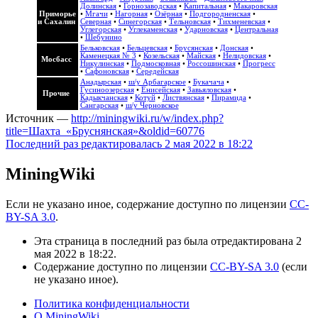
Долинская
•
Горнозаводская
•
Капитальная
•
Макаровская
Приморье
•
Мгачи
•
Нагорная
•
Озёрная
•
Подгородненская
•
и Сахалин
Северная
•
Синегорская
•
Тельновская
•
Тихменевская
•
Углегорская
•
Углекаменская
•
Ударновская
•
Центральная
•
Шебунино
Бельковская
•
Бельцевская
•
Брусянская
•
Донская
•
Каменецкая № 3
•
Козельская
•
Майская
•
Нелидовская
•
Мосбасс
Никулинская
•
Подмосковная
•
Россошинская
•
Прогресс
•
Сафоновская
•
Середейская
Анадырская
•
ш/у Арбагарское
•
Букачача
•
Гусиноозерская
•
Енисейская
•
Завьяловская
•
Прочие
Кадыкчанская
•
Котуй
•
Листвянская
•
Пирамида
•
Сангарская
•
ш/у Черновское
Источник —
http://miningwiki.ru/w/index.php?
title=Шахта_«Бруснянская»&oldid=60776
Последний раз редактировалась 2 мая 2022 в 18:22
MiningWiki
Если не указано иное, содержание доступно по лицензии
CC-
BY-SA 3.0
.
Эта страница в последний раз была отредактирована 2
мая 2022 в 18:22.
Содержание доступно по лицензии
CC-BY-SA 3.0
(если
не указано иное).
Политика конфиденциальности
О MiningWiki