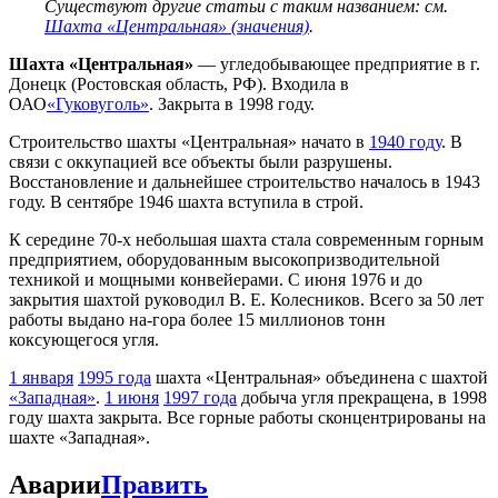
Существуют другие статьи с таким названием: см.
Шахта «Центральная» (значения)
.
Шахта «Центральная»
— угледобывающее предприятие в г.
Донецк (Ростовская область, РФ). Входила в
ОАО
«Гуковуголь»
. Закрыта в 1998 году.
Строительство шахты «Центральная» начато в
1940 году
. В
связи с оккупацией все объекты были разрушены.
Восстановление и дальнейшее строительство началось в 1943
году. В сентябре 1946 шахта вступила в строй.
К середине 70-х небольшая шахта стала современным горным
предприятием, оборудованным высокопризводительной
техникой и мощными конвейерами. С июня 1976 и до
закрытия шахтой руководил В. Е. Колесников. Всего за 50 лет
работы выдано на-гора более 15 миллионов тонн
коксующегося угля.
1 января
1995 года
шахта «Центральная» объединена с шахтой
«Западная»
.
1 июня
1997 года
добыча угля прекращена, в 1998
году шахта закрыта. Все горные работы сконцентрированы на
шахте «Западная».
Аварии
Править