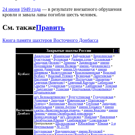
24 июня
1949 года
— в результате внезапного обрушения
кровли и завала лавы погибли шесть человек.
См. также
Править
Книга памяти шахтеров Восточного Донбасса
Закрытые шахты России
[
+
]
Анжерская
•
Абашевская
•
Байдаевская
•
Бирюлинская
•
Бунгурская
•
Бутовская
•
Дальние горы
•
Егозовская
•
Западная (Белово)
•
Зиминка
•
Зыряновская
•
имени
Ворошилова
•
имени Волкова
•
имени Дзержинского
•
имени Димитрова
•
имени Орджоникидзе
•
имени
Шевякова
•
Кольчугинская
•
Краснокаменская
•
Красный
Кузбасс
Кузбасс
•
Красный Углекоп
•
Кузнецкая
•
Лапичевская
•
Нагорная
•
Новокузнецкая
•
Ноградская
•
Пионерка
•
Северная (Кемерово)
•
Северный Кандыш
•
Сибирская
•
Смычка
•
Судженская
•
Суртаиха
•
Тайбинская
•
Томская
•
Тырганская
•
Усинская
•
Центральная (Прокопьевск)
•
Шушталепская
ш/у Белокалитвинское
•
Бургустинская
•
Гундоровская
•
Донецкая
•
Западная
•
Изваринская
•
Платовская
•
Углерод
•
Аютинская
•
Восточная
•
Глубокая
•
Западная-
Капитальная
•
имени Артема
•
имени Горького
•
имени
Восточный
газеты «Комсомольская правда»
•
имени Красина
•
имени
Донбасс
Ленина
•
имени Октябрьской революции
•
Комиссаровская
•
ш/у Лиховское
•
Майская
•
Наклонная
•
Октябрьская-Южная
•
Самбековская
•
Соколовская
•
Центральная
•
Шолоховская
•
Юбилейная
•
Южная
•
1-я
Вертикальная
•
№ 37/40
Батуринская
•
Владимирская
•
имени Крупской
•
Калачёвская
•
Капитальная (Копейск)
•
Комсомольская»