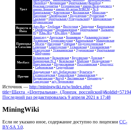
(Копейск)
•
Коркинская
•
Центральная (Копейск)
•
Красная горнячка
•
Егоршинская
•
имени Володарского
•
Урал
имени Ленина
•
имени 40-летия ВЛКСМ
•
№ 6
Капитальная
•
Ключевская
•
Коспашская
•
Миасская
•
Нагорная
•
Октябрьская
•
Подозерная
•
Рудничная
•
Скальная
•
Центральная (Углеуральский)
•
Широковская
•
Шумихинская
Аяч-Яга
•
Глубокая
•
Восточная
•
Западная
•
Капитальная
Воркута и
•
Октябрьская
•
Промышленная
•
Центральная
•
Хальмер-
Инта
Ю
•
Юнь-Яга
•
Юр-Шор
•
Южная
Авангард
•
Амурская
•
Бошняково
•
Дальневосточная
•
Долинская
•
Горнозаводская
•
Капитальная
•
Макаровская
Приморье
•
Мгачи
•
Нагорная
•
Озёрная
•
Подгородненская
•
и Сахалин
Северная
•
Синегорская
•
Тельновская
•
Тихменевская
•
Углегорская
•
Углекаменская
•
Ударновская
•
Центральная
•
Шебунино
Бельковская
•
Бельцевская
•
Брусянская
•
Донская
•
Каменецкая № 3
•
Козельская
•
Майская
•
Нелидовская
•
Мосбасс
Никулинская
•
Подмосковная
•
Россошинская
•
Прогресс
•
Сафоновская
•
Середейская
Анадырская
•
ш/у Арбагарское
•
Букачача
•
Гусиноозерская
•
Енисейская
•
Завьяловская
•
Прочие
Кадыкчанская
•
Котуй
•
Листвянская
•
Пирамида
•
Сангарская
•
ш/у Черновское
Источник —
http://miningwiki.ru/w/index.php?
title=Шахта_«Центральная»_(Донецк_российский)&oldid=5719
Последний раз редактировалась 9 апреля 2021 в 17:48
MiningWiki
Если не указано иное, содержание доступно по лицензии
CC-
BY-SA 3.0
.