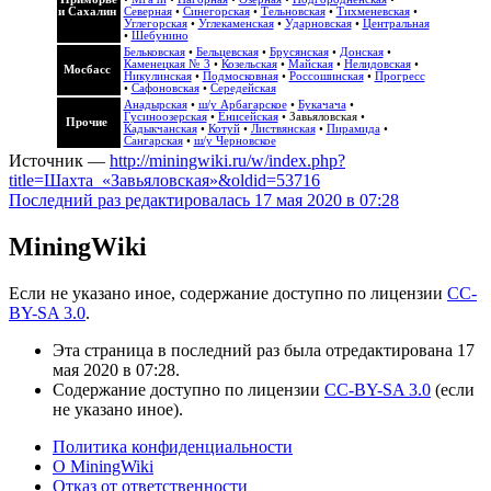
и Сахалин
Северная
•
Синегорская
•
Тельновская
•
Тихменевская
•
Углегорская
•
Углекаменская
•
Ударновская
•
Центральная
•
Шебунино
Бельковская
•
Бельцевская
•
Брусянская
•
Донская
•
Каменецкая № 3
•
Козельская
•
Майская
•
Нелидовская
•
Мосбасс
Никулинская
•
Подмосковная
•
Россошинская
•
Прогресс
•
Сафоновская
•
Середейская
Анадырская
•
ш/у Арбагарское
•
Букачача
•
Гусиноозерская
•
Енисейская
•
Завьяловская
•
Прочие
Кадыкчанская
•
Котуй
•
Листвянская
•
Пирамида
•
Сангарская
•
ш/у Черновское
Источник —
http://miningwiki.ru/w/index.php?
title=Шахта_«Завьяловская»&oldid=53716
Последний раз редактировалась 17 мая 2020 в 07:28
MiningWiki
Если не указано иное, содержание доступно по лицензии
CC-
BY-SA 3.0
.
Эта страница в последний раз была отредактирована 17
мая 2020 в 07:28.
Содержание доступно по лицензии
CC-BY-SA 3.0
(если
не указано иное).
Политика конфиденциальности
О MiningWiki
Отказ от ответственности