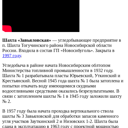
Шахта «Завьяловская»
— угледобывающее предприятие в
п. Шахта Тогучинского района Новосибирской области
России. Входила в состав ГП «Новосибуголь». Закрыта в
1997 году
.
Угледобыча в районе начата Новосибирским облтопом
Министерства топливной промышленности в 1932 году.
Шахта № 1 разрабатывала пласты Юрьевский, Уткинский и
Крестьянский. Весной 1945 года шахта № 1 была затоплена и
попытки откачать воду имеющимися скудными
водоотливными средствами оказались безрезультатными. В
связи с затоплением шахты № 1 в 1945 году заложили шахту
№ 2.
В 1957 году была начата проходка вертикального ствола
шахты № 3 Завьяловской для обработки запасов каменного
угля участков Зауткинский 2 и Низовских 1-2. Шахта была
сдана в эксплуатацию в 1963 году с проектной мощностью