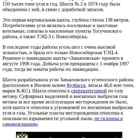
150 тысяч тонн угля в год. Шахта № 2 в 1974 году была
объединена с ней, в связи с доработкой запасов.
Это первая вертикальная шахта, глубина ствола 138 метров.
Потребителями угля являлись поселковые и шахтовые
котельные, совхозы и населенные пункты Тогучинского
района, а также ТЭЦ-3 г. Новосибирска.
В последние годы работы уголь шел с очень высокой
зольностью, и брала его только Новосибирская ТЭЦ-4.
Решение о ликвидации шахты «Завьяловская» принято в
августе 1998 года. Добыча угля прекращена с 1 ноября 1997
года, тогда же начаты работы по ликвидации.
Шахта разрабатывала угли Завьяловского угленосного района
(расположен в Инском заливе
Кузбасса
, запасы 46,6 млн тонн,
марки К-КС). Шахта отнесена к
сверхкатегорной
по газу
метану. Суфлярных выделений и внезапных выбросов газа
метана за все время эксплуатации месторождения не было,
хотя шахта и отнесена к угрожаемой по внезапным выбросам
угля и газа. Угольные пласты месторождения отнесены к
опасным по взрываемости угольной пыли,
не склонны к
самовозгоранию
.