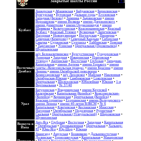
Закрытые шахты России
[
+
]
Анжерская
•
Абашевская
•
Байдаевская
•
Бирюлинская
•
Бунгурская
•
Бутовская
•
Дальние горы
•
Егозовская
•
Западная (Белово)
•
Зиминка
•
Зыряновская
•
имени
Ворошилова
•
имени Волкова
•
имени Дзержинского
•
имени Димитрова
•
имени Орджоникидзе
•
имени
Шевякова
•
Кольчугинская
•
Краснокаменская
•
Красный
Кузбасс
Кузбасс
•
Красный Углекоп
•
Кузнецкая
•
Лапичевская
•
Нагорная
•
Новокузнецкая
•
Ноградская
•
Пионерка
•
Северная (Кемерово)
•
Северный Кандыш
•
Сибирская
•
Смычка
•
Судженская
•
Суртаиха
•
Тайбинская
•
Томская
•
Тырганская
•
Усинская
•
Центральная (Прокопьевск)
•
Шушталепская
ш/у Белокалитвинское
•
Бургустинская
•
Гундоровская
•
Донецкая
•
Западная
•
Изваринская
•
Платовская
•
Углерод
•
Аютинская
•
Восточная
•
Глубокая
•
Западная-
Капитальная
•
имени Артема
•
имени Горького
•
имени
Восточный
газеты «Комсомольская правда»
•
имени Красина
•
имени
Донбасс
Ленина
•
имени Октябрьской революции
•
Комиссаровская
•
ш/у Лиховское
•
Майская
•
Наклонная
•
Октябрьская-Южная
•
Самбековская
•
Соколовская
•
Центральная
•
Шолоховская
•
Юбилейная
•
Южная
•
1-я
Вертикальная
•
№ 37/40
Батуринская
•
Владимирская
•
имени Крупской
•
Калачёвская
•
Капитальная (Копейск)
•
Комсомольская»
(Копейск)
•
Коркинская
•
Центральная (Копейск)
•
Красная горнячка
•
Егоршинская
•
имени Володарского
•
Урал
имени Ленина
•
имени 40-летия ВЛКСМ
•
№ 6
Капитальная
•
Ключевская
•
Коспашская
•
Миасская
•
Нагорная
•
Октябрьская
•
Подозерная
•
Рудничная
•
Скальная
•
Центральная (Углеуральский)
•
Широковская
•
Шумихинская
Аяч-Яга
•
Глубокая
•
Восточная
•
Западная
•
Капитальная
Воркута и
•
Октябрьская
•
Промышленная
•
Центральная
•
Хальмер-
Инта
Ю
•
Юнь-Яга
•
Юр-Шор
•
Южная
Авангард
•
Амурская
•
Бошняково
•
Дальневосточная
•
Долинская
•
Горнозаводская
•
Капитальная
•
Макаровская
Приморье
•
Мгачи
•
Нагорная
•
Озёрная
•
Подгородненская
•